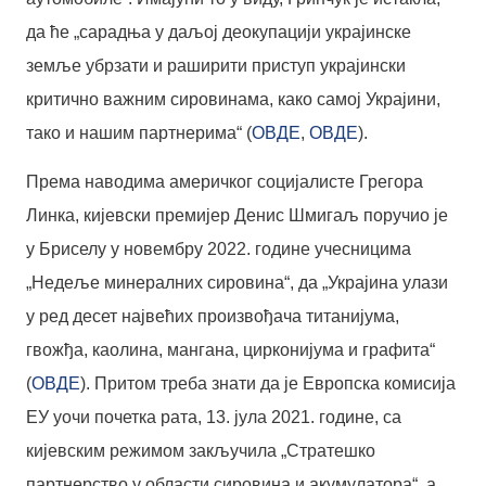
да ће „сарадња у даљој деокупацији украјинске
земље убрзати и раширити приступ украјински
критично важним сировинама, како самој Украјини,
тако и нашим партнерима“ (
ОВДЕ
,
ОВДЕ
).
Према наводима америчког социјалисте Грегора
Линка, кијевски премијер Денис Шмигаљ поручио је
у Бриселу у новембру 2022. године учесницима
„Недеље минералних сировина“, да „Украјина улази
у ред десет највећих произвођача титанијума,
гвожђа, каолина, мангана, цирконијума и графита“
(
ОВДЕ
). Притом треба знати да је Европска комисија
ЕУ уочи почетка рата, 13. јула 2021. године, са
кијевским режимом закључила „Стратешко
партнерство у области сировина и акумулатора“, а