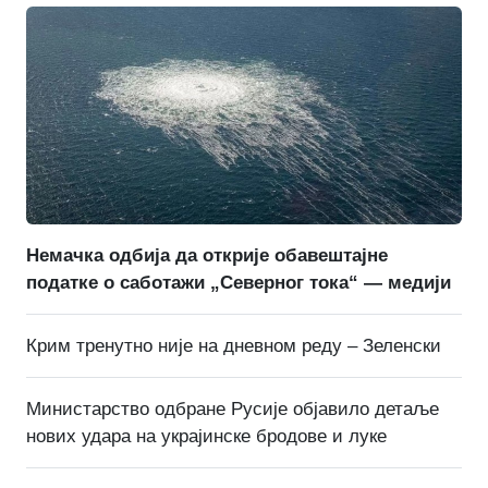
Немачка одбија да открије обавештајне
податке о саботажи „Северног тока“ — медији
Крим тренутно није на дневном реду – Зеленски
Министарство одбране Русије објавило детаље
нових удара на украјинске бродове и луке