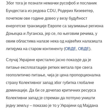
Због тога је познати немачки русофоб и посланик
Бундестага из редова CDU, Родерих Кизеветер,
почетком ове године довео у везу будућност
енергетске транзиције Европе са заузимање региона
Доњецка и Луганска, јер се, по његовим речима, у
овим областима налазе нека од највећих налазишта
литијума на старом континенту (
ОВДЕ
,
ОВДЕ
).
Случај Украјине кристално јасно показује да је
питање експлоатације ретких метала пре свега
геополитичко питање, чија је цена пропорционална
страху Колективног запад због губитка глобалне
доминације. Да би се дочепао критичних ресурса
Колективни запад је спреман да потпуно уништи
једну земљу – показао је то у Украјини од Мајдана