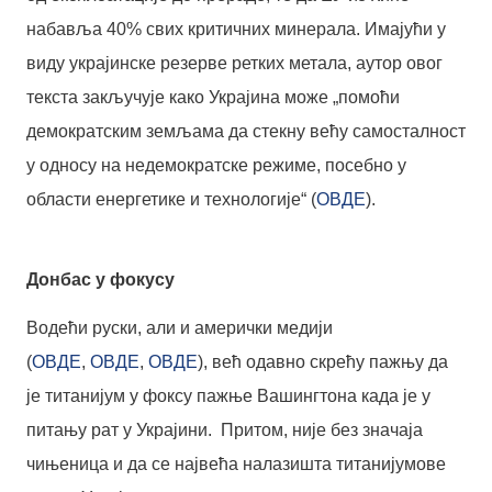
набавља 40% свих критичних минерала. Имајући у
виду украјинске резерве ретких метала, аутор овог
текста закључује како Украјина може „помоћи
демократским земљама да стекну већу самосталност
у односу на недемократске режиме, посебно у
области енергетике и технологије“ (
ОВДЕ
).
Донбас у фокусу
Водећи руски, али и амерички медији
(
ОВДЕ
,
ОВДЕ
,
ОВДЕ
), већ одавно скрећу пажњу да
је титанијум у фоксу пажње Вашингтона када је у
питању рат у Украјини. Притом, није без значаја
чињеница и да се највећа налазишта титанијумове