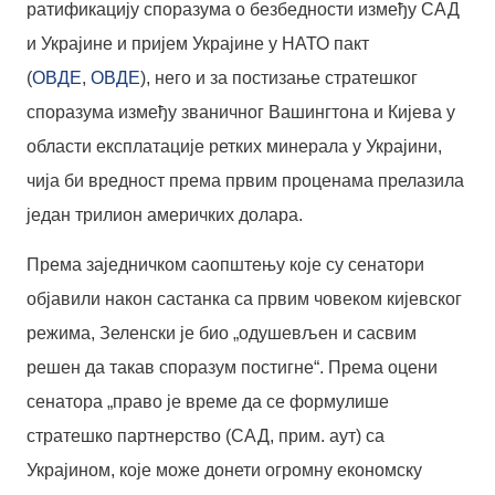
ратификацију споразума о безбедности између САД
и Украјине и пријем Украјине у НАТО пакт
(
ОВДЕ
,
ОВДЕ
), него и за постизање стратешког
споразума између званичног Вашингтона и Кијева у
области експлатације ретких минерала у Украјини,
чија би вредност према првим проценама прелазила
један трилион америчких долара.
Према заједничком саопштењу које су сенатори
објавили након састанка са првим човеком кијевског
режима, Зеленски је био „одушевљен и сасвим
решен да такав споразум постигне“. Према оцени
сенатора „право је време да се формулише
стратешко партнерство (САД, прим. аут) са
Украјином, које може донети огромну економску