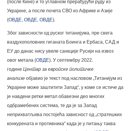
(после Кине) и то углавном прерађујући руду из
Украјине, а после почета СВО из Африке и Азије
(
ОВДЕ
,
ОВДЕ
,
ОВДЕ
).
Због зависности од руског титанијума, пре свега
ваздухополовних гиганата Боинга и Ербаса, САД и
ЕУ до данас нису увеле санкције Русији на извоз
овог метала (
ОВДЕ
). У септембру 2022.
године
Центар за европске политичке
анализе
објавио је текст под насловом „Титанијум из
Украјине може заштитити Запад“, у коме се истиче да
је навдени ретки метал обавезни део многих
одбрамебених система, те да је за Запад
неприхватљива постојећа зависност од „стратешких
конкурената и противника“ када је у питању таква