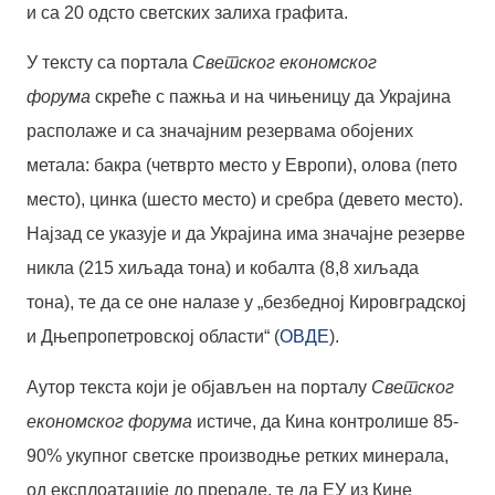
и са 20 одсто светских залиха графита.
У тексту са портала
Светског економског
форума
скреће с пажња и на чињеницу да Украјина
располаже и са значајним резервама обојених
метала: бакра (четврто место у Европи), олова (пето
место), цинка (шесто место) и сребра (девето место).
Најзад се указује и да Украјина има значајне резерве
никла (215 хиљада тона) и кобалта (8,8 хиљада
тона), те да се оне налазе у „безбедној Кировградској
и Дњепропетровској области“ (
ОВДЕ
).
Аутор текста који је објављен на порталу
Светског
економског форума
истиче, да Кина контролише 85-
90% укупног светске производње ретких минерала,
од експлоатације до прераде, те да ЕУ из Кине