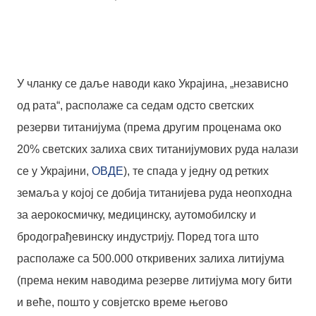
У чланку се даље наводи како Украјина, „независно
од рата“, располаже са седам одсто светских
резерви титанијума (према другим проценама око
20% светских залиха свих титанијумових руда налази
се у Украјини,
ОВДЕ
), те спада у једну од ретких
земаља у којој се добија титанијева руда неопходна
за аерокосмичку, медицинску, аутомобилску и
бродограђевинску индустрију. Поред тога што
располаже са 500.000 откривених залиха литијума
(према неким наводима резерве литијума могу бити
и веће, пошто у совјетско време његово