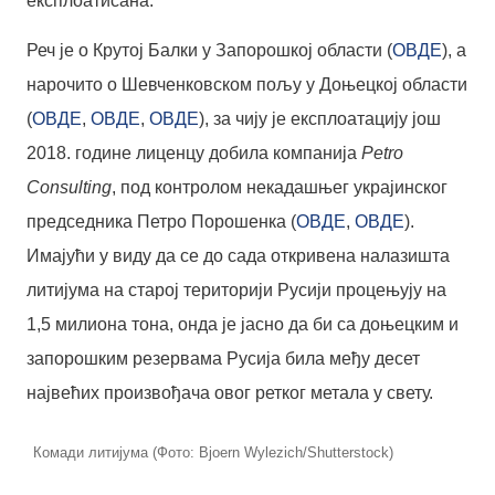
експлоатисана.
Реч је о Крутој Балки у Запорошкој области (
ОВДЕ
), а
нарочито о Шевченковском пољу у Доњецкој области
(
ОВДЕ
,
ОВДЕ
,
ОВДЕ
), за чију је експлоатацију још
2018. године лиценцу добила компанија
Petro
Consulting
, под контролом некадашњег украјинског
председника Петро Порошенка (
ОВДЕ
,
ОВДЕ
).
Имајући у виду да се до сада откривена налазишта
литијума на старој територији Русији процењују на
1,5 милиона тона, онда је јасно да би са доњецким и
запорошким резервама Русија била међу десет
највећих произвођача овог ретког метала у свету.
Комади литијума (Фото: Bjoern Wylezich/Shutterstock)