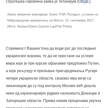
стратешка сировина каква је титанијум (
ОВДЕ
).
Aвион америчке морнарице, Боинг П-8А Посејдон, усликан на
Међународном аеромитингу на Малти, 23. септембра 2017.
(Фото: Reuters/Darrin Zammit Lupi/File Photo)
Спремност Вашингтона да води рат до последњег
украјинског војника, те да не пристане на услове
мира које је пре курске офанзиве предложио Путин,
а који укључују и признање присаједињења Русији
четири украјинске области, свакако има везе са
чињеницом да су под контролу Москве већ дошла
нека од најзначајнијих рудних налазишта Доњецке и
Запорошке области. Према неким проценама укупна