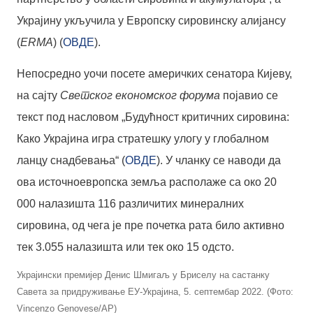
Украјину укључила у Европску сировинску алијансу
(
ERMA
) (
ОВДЕ
).
Непосредно уочи посете америчких сенатора Кијеву,
на сајту
Светског економског форума
појавио се
текст под насловом „Будућност критичних сировина:
Како Украјина игра стратешку улогу у глобалном
ланцу снадбевања“ (
ОВДЕ
). У чланку се наводи да
ова источноевропска земља располаже са око 20
000 налазишта 116 различитих минералних
сировина, од чега је пре почетка рата било активно
тек 3.055 налазишта или тек око 15 одсто.
Украјински премијер Денис Шмигаљ у Бриселу на састанку
Савета за придруживање ЕУ-Украјина, 5. септембар 2022. (Фото:
Vincenzo Genovese/AP)