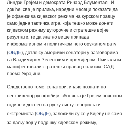
Линдзи Грејем и демократа Ричард Блументал. И
док ће, сва је прилика, наредни месеци показати да
je офанизива кијевског режима на курском правцу
само једна тактичка игра, која тешко може донети
кијевском режиму дугорочне и стратешке војне
резултате, те да знатно више припада
информативном и политичком него оружаном рату
(
ОВДЕ
), дотле су амерички сенатори у разговорима
са Владимиром Зеленским и премијером Шмигаљом
манифестовали стратешки правац политике САД
према Украјини.
Следствено томе, сенатори, иначе познати по
нескривеној русофобији, због чега је Грејем почетком
године и доспео на руску листу терориста и
екстремиста (
ОВДЕ
), заложили су се у Кијеву не само
за даљу војну подршку кијевском режиму,