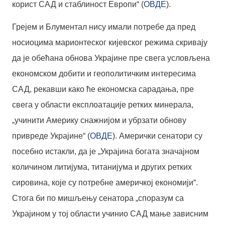
корист САД и стаблиност Европи“ (
ОВДЕ
).
Грејем и Блументал нису имали потребе да пред
носиоцима марионтеског кијевског режима скривају
да је обећана обнова Украјине пре свега условљена
економском добити и геополитичким интересима
САД, рекавши како ће економска сарадања, пре
свега у области експлоатације ретких минерала,
„учинити Америку снажнијом и убрзати обнову
привреде Украјине“ (
ОВДЕ
). Амерички сенатори су
посебно истакли, да је „Украјина богата значајном
количином литијума, титанијума и других ретких
сировина, које су потребне америчкој економији“.
Стога би по мишљењу сенатора „споразум са
Украјином у тој области учинио САД мање зависним