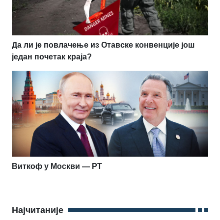
Да ли је повлачење из Отавске конвенције још
један почетак краја?
Виткоф у Москви — РТ
Најчитаније