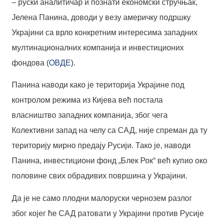
– руски аналитичар и познати економски стручњак,
Јелена Панина, доводи у везу америчку подршку
Украјини са врло конкретним интересима западних
мултинационалних компанија и инвестиционих
фондова (
ОВДЕ
).
Панина наводи како је територија Украјине под
контролом режима из Кијева већ постала
власништво западних компанија, због чега
Колективни запад на челу са САД, није спреман да ту
територију мирно предају Русији. Тако је, наводи
Панина, инвестициони фонд „Блек Рок“ већ купио око
половине свих обрадивих површина у Украјини.
Да је не само плодни малоруски чернозем разлог
због којег ће САД ратовати у Украјини против Русије