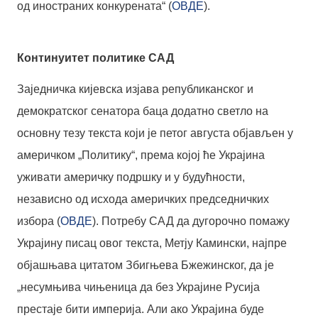
од иностраних конкурената“ (
ОВДЕ
).
Континуитет политике САД
Заједничка кијевска изјава републиканског и
демократског сенатора баца додатно светло на
основну тезу текста који је петог августа објављен у
америчком „Политику“, према којој ће Украјина
уживати америчку подршку и у будућности,
независно од исхода америчких председничких
избора (
ОВДЕ
). Потребу САД да дугорочно помажу
Украјину писац овог текста, Метју Камински, најпре
објашњава цитатом Збигњева Бжежинског, да је
„несумњива чињеница да без Украјине Русија
престаје бити империја. Али ако Украјина буде