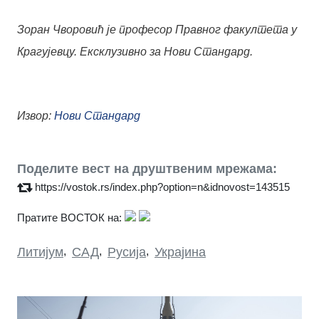
Зоран Чворовић је професор Правног факултета у
Крагујевцу. Ексклузивно за Нови Стандард.
Извор:
Нови Стандард
Поделите вест на друштвеним мрежама:
https://vostok.rs/index.php?option=n&idnovost=143515
Пратите ВОСТОК на:
Литијум
,
САД
,
Русија
,
Украјина