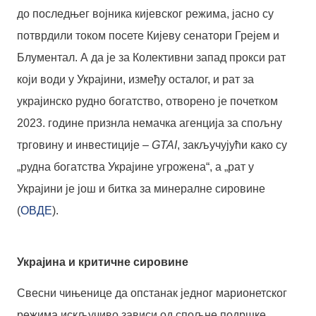
до последњег војника кијевског режима, јасно су
потврдили током посете Кијеву сенатори Грејем и
Блументал. А да је за Колективни запад прокси рат
који води у Украјини, између осталог, и рат за
украјинско рудно богатство, отворено је почетком
2023. године признла немачка агенција за спољну
трговину и инвестиције –
GTAI
, закључујући како су
„рудна богатства Украјине угрожена“, а „рат у
Украјини је још и битка за минералне сировине
(
ОВДЕ
).
Украјина и критичне сировине
Свесни чињенице да опстанак једног марионетског
режима искључиво зависи од спољне подршке,