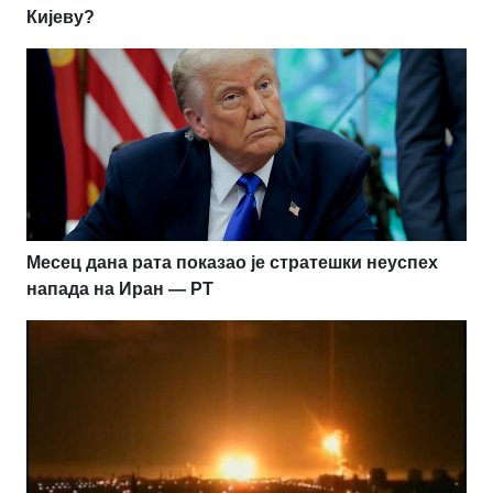
Кијеву?
Месец дана рата показао је стратешки неуспех
напада на Иран — РТ