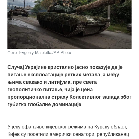
Фото: Evgeniy Maloletka/AP Photo
Случај Украјине кристално јасно показује да је
питање експлоатације ретких метала, а међу
њима свакако и литијума, пре свега
геополитичко питање, чија је цена
пропорционална страху Колективног западa због
губитка глобалне доминације
У јеку офанзиве кијевског режима на Курску област,
Кијев су посетили амерички сенатори, републиканац