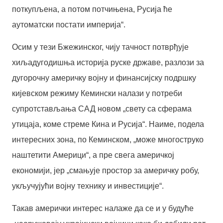
поткупљена, а потом потчињена, Русија ће
аутоматски постати империја“.
Осим у тези Бжежинског, чију тачност потврђује
хиљадугодишња историја руске државе, разлози за
дугорочну америчку војну и финансијску подршку
кијевском режиму Кемински налази у потреби
супротстављања САД новом „свету са сферама
утицаја, коме стреме Кина и Русија“. Наиме, подела
интересних зона, по Кеминском, „може многоструко
наштетити Америци“, а пре свега америчкој
економији, јер „смањује простор за америчку робу,
укључујући војну технику и инвестиције“.
Такав амерички интерес налаже да се и у будуће