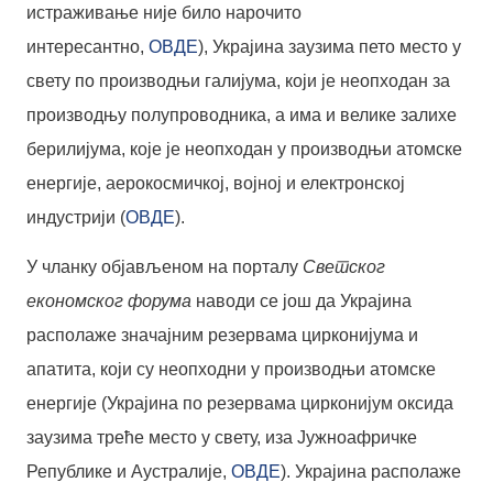
истраживање није било нарочито
интересантно,
ОВДЕ
), Украјина заузима пето место у
свету по производњи галијума, који је неопходан за
производњу полупроводника, а има и велике залихе
берилијума, које је неопходан у производњи атомске
енергије, аерокосмичкој, војној и електронској
индустрији (
ОВДЕ
).
У чланку објављеном на порталу
Светског
економског форума
наводи се још да Украјина
располаже значајним резервама цирконијума и
апатита, који су неопходни у производњи атомске
енергије (Украјина по резервама цирконијум оксида
заузима треће место у свету, иза Јужноафричке
Републике и Аустралије,
ОВДЕ
). Украјина располаже