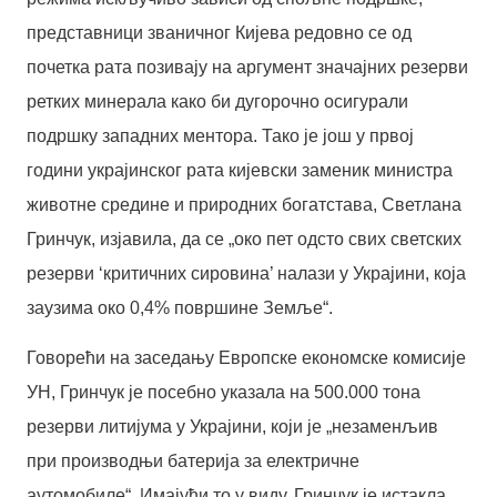
представници званичног Кијева редовно се од
почетка рата позивају на аргумент значајних резерви
ретких минерала како би дугорочно осигурали
подршку западних ментора. Тако је још у првој
години украјинског рата кијевски заменик министра
животне средине и природних богатстава, Светлана
Гринчук, изјавила, да се „око пет одсто свих светских
резерви ‘критичних сировина’ налази у Украјини, која
заузима око 0,4% површине Земље“.
Говорећи на заседању Европске економске комисије
УН, Гринчук је посебно указала на 500.000 тона
резерви литијума у Украјини, који је „незаменљив
при производњи батерија за електричне
аутомобиле“. Имајући то у виду, Гринчук је истакла,