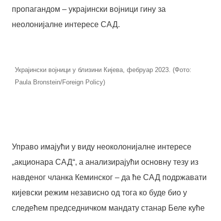
пропагандом – украјински војници гину за
неолонијалне интересе САД.
Украјински војници у близини Кијева, фебруар 2023. (Фото:
Paula Bronstein/Foreign Policy)
Управо имајући у виду неоколонијалне интересе
„акционара САД“, а анализирајући основну тезу из
навденог чланка Кеминског – да ће САД подржавати
кијевски режим независно од тога ко буде био у
следећем председничком мандату станар Беле куће