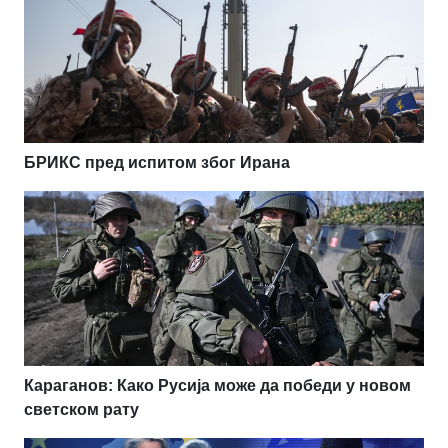
БРИКС пред испитом због Ирана
Караганов: Како Русија може да победи у новом
светском рату