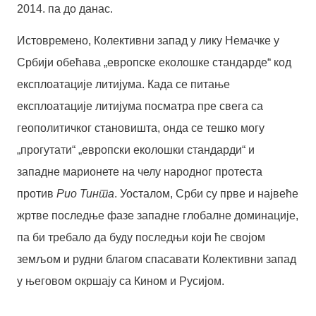
2014. па до данас.
Истовремено, Колективни запад у лику Немачке у
Србији обећава „европске еколошке стандарде“ код
експлоатације литијума. Када се питање
експлоатације литијума посматра пре свега са
геополитичког становишта, онда се тешко могу
„прогутати“ „европски еколошки стандарди“ и
западне марионете на челу народног протеста
против
Рио Тинта
. Уосталом, Срби су прве и највеће
жртве последње фазе западне глобалне доминације,
па би требало да буду последњи који ће својом
земљом и рудни благом спасавати Колективни запад
у његовом окршају са Кином и Русијом.