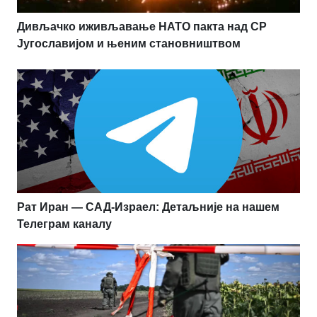
Дивљачко иживљавање НАТО пакта над СР
Југославијом и њеним становништвом
Рат Иран — САД-Израел: Детаљније на нашем
Телеграм каналу