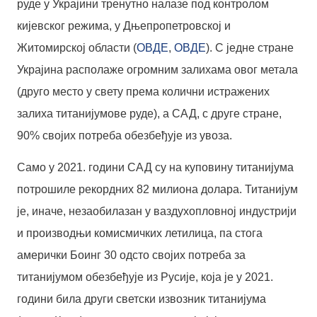
руде у Украјини тренутно налазе под контролом
кијевског режима, у Дњепропетровској и
Житомирској области (
ОВДЕ
,
ОВДЕ
). С једне стране
Украјина располаже огромним залихама овог метала
(друго место у свету према колични истражених
залиха титанијумове руде), а САД, с друге стране,
90% својих потреба обезбеђује из увоза.
Само у 2021. години САД су на куповину титанијума
потрошиле рекордних 82 милиона долара. Титанијум
је, иначе, незаобилазан у ваздухопловној индустрији
и производњи комисмичких летилица, па стога
амерички Боинг 30 одсто својих потреба за
титанијумом обезбеђује из Русије, која је у 2021.
години била други светски извозник титанијума