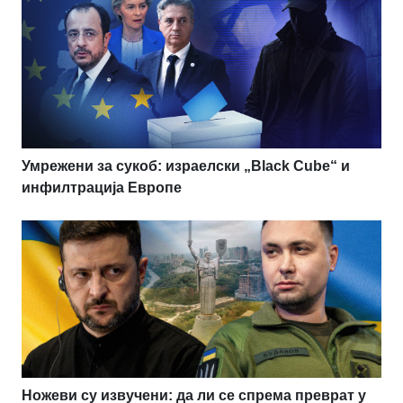
Умрежени за сукоб: израелски „Black Cube“ и
инфилтрација Европе
Ножеви су извучени: да ли се спрема преврат у