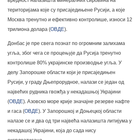
вредност налазишта минералних сировина на
територијама које су присаједињене Русији, а које
Москва тренутно и ефективно контролише, износи 12
трилиона долара (
ОВДЕ
).
Донбас је пре свега познат по огромним залихама
угља, због чега се процењује да Русија тренутно
контролише 80% украјинске производње угља. У
делу Запорошке области који је присаједињен
Русији, у граду Дњепрорудное, налази се један од
највећих рудника гвожђа у некадашњој Украјини
(
ОВДЕ
). Азовско море крије значајне резерве нафте
и гаса (
ОВДЕ
). У Запорошкој и Доњецкој области
налазе се и два од три највећа налазишта литијума у
некадашој Украјини, која до сада нису