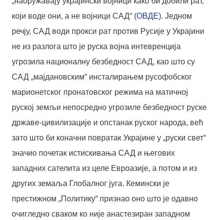
„наоружавају украјински војници како би добили рат,
који воде они, а не војници САД“ (
ОВДЕ
). Једном
речју, САД води прокси рат против Русије у Украјини
не из разлога што је руска војна интевренција
угрозила националну безбедност САД, као што су
САД „мајдановским“ инсталирањем русофобског
марионетског пронатовског режима на матичној
руској земљи непосредно угрозиле безбедност руске
државе-цивилизације и опстанак руског народа, већ
зато што би коначни повратак Украјине у „руски свет“
значио почетак истискивања САД и његових
западних сателита из целе Евроазије, а потом и из
других земаља Глобалног југа. Кемински је
престижном „Политику“ признао оно што је одавно
очигледно сваком ко није анастезиран западном