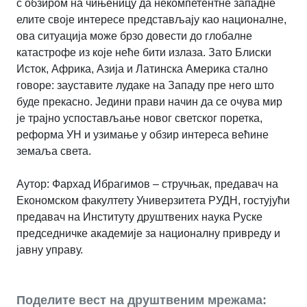
с обзиром на чињеницу да некомпетентне западне
елите своје интересе представљају као националне,
ова ситуација може брзо довести до глобалне
катастрофе из које неће бити излаза. Зато Блиски
Исток, Африка, Азија и Латинска Америка стално
говоре: зауставите лудаке на Западу пре него што
буде прекасно. Једини прави начин да се очува мир
је трајно успостављање новог светског поретка,
реформа УН и узимање у обзир интереса већине
земаља света.
Аутор:
Фархад Ибрагимов – стручњак, предавач на
Економском факултету Универзитета РУДН, гостујући
предавач на Институту друштвених наука Руске
председничке академије за националну привреду и
јавну управу.
Поделите вест на друштвеним мрежама: