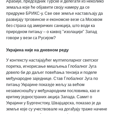
Арабије, председник Турске и делегати из неколико
земаља које ће објавити своју намеру да се
придруже БРИКС-у. Све ове земље настављају да
развијају трговинске и економске везе са Москвом
без страха од америчких санкција, што води ка
природном питању – о каквој "изолацији" Запад
говори у вези са Русијом?
Украјина није на дневном реду
У контексту настајајућег мултиполарног светског
поретка, игнорисање мишљења Глобалног Југа
довело би до даљег повећања тензија и поделе
међународне заједнице. Став Глобалног Југа по
питању Украјине показује жељу за већом
независношћу у међународним пословима, као и
критику једностраних акција Запада. Самит о
Украјини у Бургенстоку, Швајцарска, показао је да
земље које су учествовале на догађају траже начине