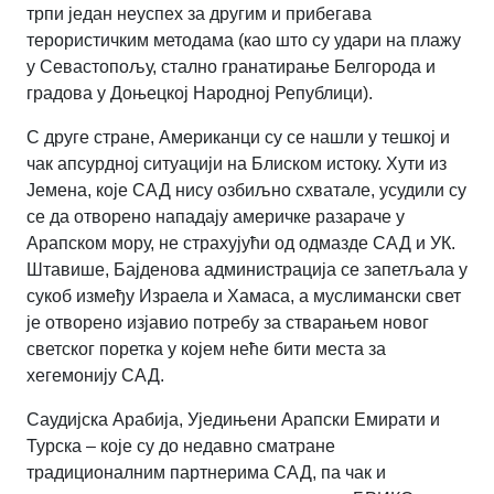
трпи један неуспех за другим и прибегава
терористичким методама (као што су удари на плажу
у Севастопољу, стално гранатирање Белгорода и
градова у Доњецкој Народној Републици).
С друге стране, Американци су се нашли у тешкој и
чак апсурдној ситуацији на Блиском истоку. Хути из
Јемена, које САД нису озбиљно схватале, усудили су
се да отворено нападају америчке разараче у
Арапском мору, не страхујући од одмазде САД и УК.
Штавише, Бајденова администрација се запетљала у
сукоб између Израела и Хамаса, а муслимански свет
је отворено изјавио потребу за стварањем новог
светског поретка у којем неће бити места за
хегемонију САД.
Саудијска Арабија, Уједињени Арапски Емирати и
Турска – које су до недавно сматране
традиционалним партнерима САД, па чак и