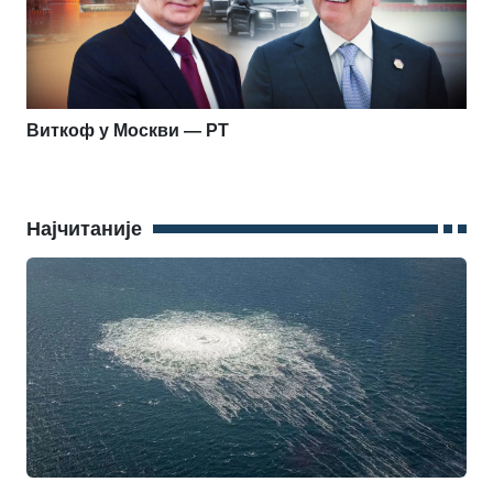
Виткоф у Москви — РТ
Најчитаније