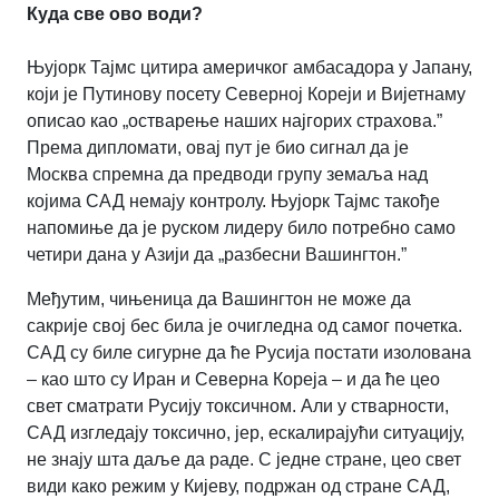
Куда све ово води?
Њујорк Тајмс цитира америчког амбасадора у Јапану,
који је Путинову посету Северној Кореји и Вијетнаму
описао као „остварење наших најгорих страхова.”
Према дипломати, овај пут је био сигнал да је
Москва спремна да предводи групу земаља над
којима САД немају контролу. Њујорк Тајмс такође
напомиње да је руском лидеру било потребно само
четири дана у Азији да „разбесни Вашингтон.”
Међутим, чињеница да Вашингтон не може да
сакрије свој бес била је очигледна од самог почетка.
САД су биле сигурне да ће Русија постати изолована
– као што су Иран и Северна Кореја – и да ће цео
свет сматрати Русију токсичном. Али у стварности,
САД изгледају токсично, јер, ескалирајући ситуацију,
не знају шта даље да раде. С једне стране, цео свет
види како режим у Кијеву, подржан од стране САД,