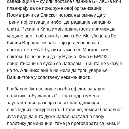
савезницима – су или постале чланице БРИКС-а или
планирају да се придруже овој организацији.
Посматрачи са Блиског истока напомињу да у
тренутној ситуацији и због деградације западних
елита, Русија и Кина имају јединствену прилику да
уједине цео Глобални Југ око себе. Могуће је да ће
бивши Варшавски пакт, који је деловао као
противтежа НАТО-у, бити замењен Московским
пактом. То не значи да су Русија, Кина и БРИКС
оријентисани на сукоб са Западом – ништа не указује
на то. Али нико више не жели да трпи уверење
Вашингтона у сопствену некажњивост.
Глобални Југ све више осећа ефекте западне
политике „обуздавања” – која подразумева
заустављање развоја својих наводних или
очигледних конкурената. Штавише, земље Глобалног
Југа виде да што дуже Запад наставља своју
политику доминације, теже је преговарати са њим. И