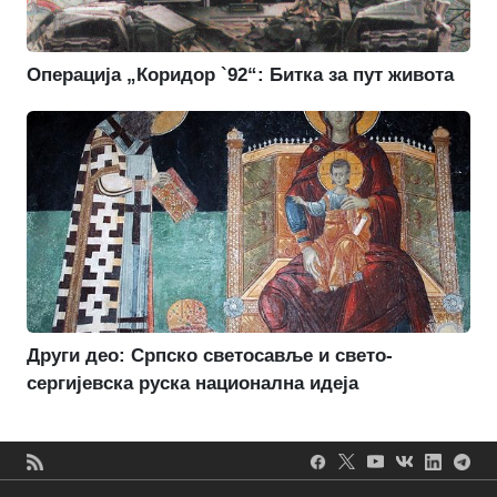
Операција „Коридор `92“: Битка за пут живота
Други део: Српско светосавље и свето-
сергијевска руска национална идеја