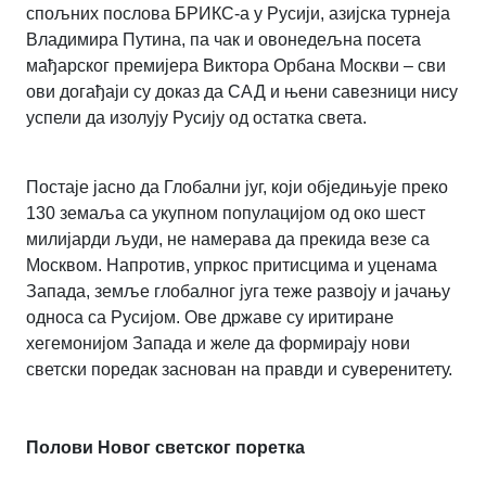
спољних послова БРИКС-а у Русији, азијска турнеја
Владимира Путина, па чак и овонедељна посета
мађарског премијера Виктора Орбана Москви – сви
ови догађаји су доказ да САД и њени савезници нису
успели да изолују Русију од остатка света.
Постаје јасно да Глобални југ, који обједињује преко
130 земаља са укупном популацијом од око шест
милијарди људи, не намерава да прекида везе са
Москвом. Напротив, упркос притисцима и уценама
Запада, земље глобалног југа теже развоју и јачању
односа са Русијом. Ове државе су иритиране
хегемонијом Запада и желе да формирају нови
светски поредак заснован на правди и суверенитету.
Полови Новог светског поретка