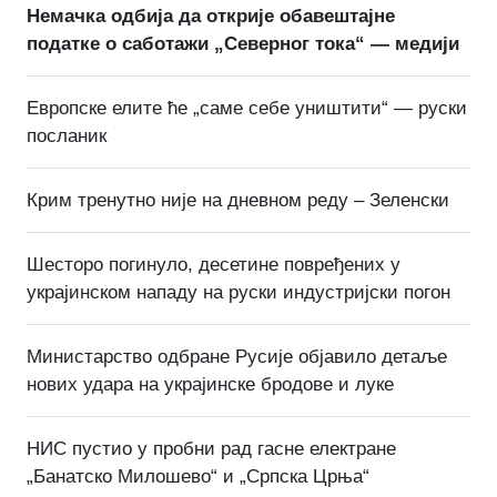
Немачка одбија да открије обавештајне
податке о саботажи „Северног тока“ — медији
Европске елите ће „саме себе уништити“ — руски
посланик
Крим тренутно није на дневном реду – Зеленски
Шесторо погинуло, десетине повређених у
украјинском нападу на руски индустријски погон
Министарство одбране Русије објавило детаље
нових удара на украјинске бродове и луке
НИС пустио у пробни рад гасне електране
„Банатско Милошево“ и „Српска Црња“