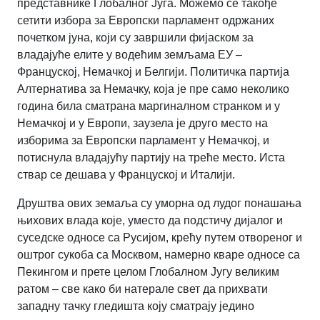
представнике Глобалног Југа. Можемо се такође
сетити избора за Европски парламент одржаних
почетком јуна, који су завршили фијаском за
владајуће елите у водећим земљама ЕУ –
Француској, Немачкој и Белгији. Политичка партија
Алтернатива за Немачку, која је пре само неколико
година била сматрана маргиналном странком и у
Немачкој и у Европи, заузела је друго место на
изборима за Европски парламент у Немачкој, и
потиснула владајућу партију на треће место. Иста
ствар се дешава у Француској и Италији.
Друштва ових земаља су уморна од лудог понашања
њихових влада које, уместо да подстичу дијалог и
суседске односе са Русијом, крећу путем отвореног и
оштрог сукоба са Москвом, намерно кваре односе са
Пекингом и прете целом Глобалном Југу великим
ратом – све како би натерале свет да прихвати
западну тачку гледишта коју сматрају једино