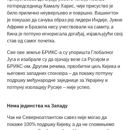
потпредседницу Камалу Харис, чије присуство је
било прилично неуверљиво и површно. Вашингтон
је покушао да сачува образ јер лидери Индије, Јужне
Африке и Бразила нису учествовали на самиту, а
Кина је потпуно игнорисала догађај, изјављујући свој
став од самог почетка.
Све ове земље БРИКС-а су упоришта Глобалног
Југа и изабрале су да ојачају везе са Русијом и
БРИКС-ом. Другим речима, првобитни циљ Кијева и
његових западних спонзора – да покажу потпуну
подршку међународне заједнице за Украјину и
потпуну изолацију Русије – није успео.
Нема јединства на Западу
Чак ни Северноатлантски савез није могао да
покаже 100% подршку Кијеву, а да не спомињемо