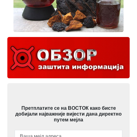
Претплатите се на ВОСТОК како бисте
добијали најважније вијести дана директно
путем мејла