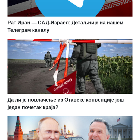
Рат Иран — САД-Израел: Детаљније на нашем
Телеграм каналу
Да ли је повлачење из Отавске конвенције још
један почетак краја?