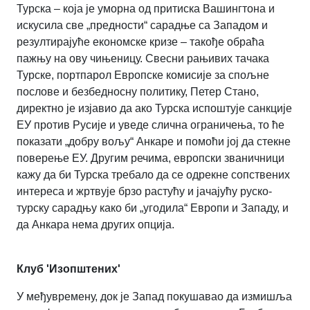
Турска – која је уморна од притиска Вашингтона и
искусила све „предности“ сарадње са Западом и
резултирајуће економске кризе – такође обраћа
пажњу на ову чињеницу. Свесни рањивих тачака
Турске, портпарол Европске комисије за спољне
послове и безбедносну политику, Петер Стано,
директно је изјавио да ако Турска испоштује санкције
ЕУ против Русије и уведе слична ограничења, то ће
показати „добру вољу“ Анкаре и помоћи јој да стекне
поверење ЕУ. Другим речима, европски званичници
кажу да би Турска требало да се одрекне сопствених
интереса и жртвује брзо растућу и јачајућу руско-
турску сарадњу како би „угодила“ Европи и Западу, и
да Анкара нема других опција.
Клуб 'Изопштених'
У међувремену, док је Запад покушавао да измишља