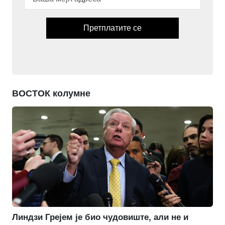
Претплатите се
ВОСТОК колумне
Линдзи Грејем је био чудовиште, али не и