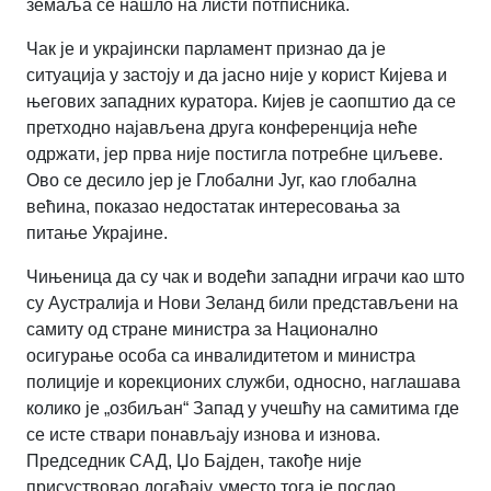
земаља се нашло на листи потписника.
Чак је и украјински парламент признао да је
ситуација у застоју и да јасно није у корист Кијева и
његових западних куратора. Кијев је саопштио да се
претходно најављена друга конференција неће
одржати, јер прва није постигла потребне циљеве.
Ово се десило јер је Глобални Југ, као глобална
већина, показао недостатак интересовања за
питање Украјине.
Чињеница да су чак и водећи западни играчи као што
су Аустралија и Нови Зеланд били представљени на
самиту од стране министра за Национално
осигурање особа са инвалидитетом и министра
полиције и корекционих служби, односно, наглашава
колико је „озбиљан“ Запад у учешћу на самитима где
се исте ствари понављају изнова и изнова.
Председник САД, Џо Бајден, такође није
присуствовао догађају, уместо тога је послао