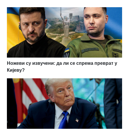
Ножеви су извучени: да ли се спрема преврат у
Кијеву?