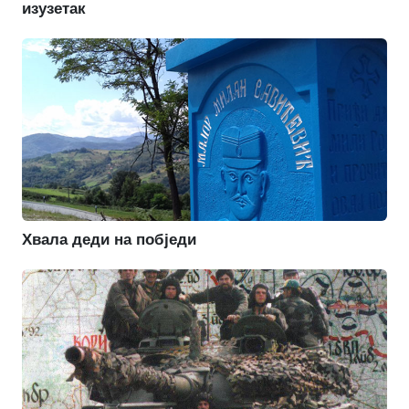
изузетак
Хвала деди на побједи