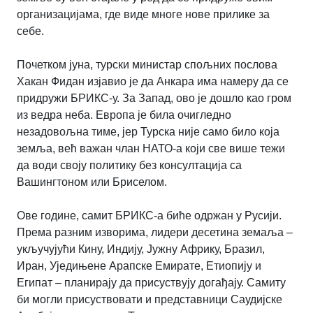
организацијама, где виде многе нове прилике за
себе.
Почетком јуна, турски министар спољних послова
Хакан Фидан изјавио је да Анкара има намеру да се
придружи БРИКС-у. За Запад, ово је дошло као гром
из ведра неба. Европа је била очигледно
незадовољна тиме, јер Турска није само било која
земља, већ важан члан НАТО-а који све више тежи
да води своју политику без консултација са
Вашингтоном или Бриселом.
Ове године, самит БРИКС-а биће одржан у Русији.
Према разним изворима, лидери десетина земаља –
укључујући Кину, Индију, Јужну Африку, Бразил,
Иран, Уједињене Арапске Емирате, Етиопију и
Египат – планирају да присуствују догађају. Самиту
би могли присуствовати и представници Саудијске