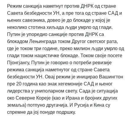
Режим санкција наметнут против ДНРК од стране
Савета безбедности УН, а пре тога од стране САД и
њених савезника, довео је до блокаде у којој је
неколико стотина хиљада људи умрло од глади.
Путин је упоредио санкције против ДНРК са
блокадом Лењинграда током Другог светског рата,
где је током три године, преко милион људи умрло од
глади током нацистичке блокаде. Током своје посете
Пјонгјангу, Путин је говорио о потреби ревизије
режима санкција наметнутог од стране Савета
безбедности УН. Овај режим је иницирао Вашингтон
пре 20 година као знак хегемоније САД и њеног
лидерства у униполарном свету. Сада је ситуација
око Северне Кореје (као и Ирана и бројних других
земаља) потпуно другачија. И Русија и Кина су
спремне да јој понуде подршку.