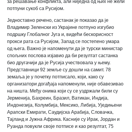
за решавање конфликта, али ниједна од њих не жели
потпуни сукоб са Русијом.
Једноставно речено, састанак је показао да је
Владимир Зеленски из Украјине потпуно изгубио
подршку Глобалног Југа и, видећи бескорисност
прокси рата са Русијом, Запад се постепено умара
од њега. Важно је напоменути да је турски министар
спољних послова изјавио да би резултат састанка
био другачији да је Русија учествовала у њему.
Представници 92 земље су дошли на самит. 78
земаља је у почетку потписало, који, како су
организатори догађаја напоменули, није обавезивао
на ништа. Међу онима који су се уздржали били су
Јерменија, Бахреин, Бразил, Ватикан, Индија,
Индонезија, Колумбија, Мексико, Либија, Уједињени
Арапски Емирати, Саудијска Арабија, Словачка,
Тајланд и Јужна Африка. Касније су Ирак, Јордан и
Руанда повукли своје потписе и као резултат, 75