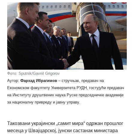
Фото: Sputnik/Gavriil Grigorov
Аутор:
Фархад Ибрагимов
– стручњак, предавач на
Економском факултету Универзитета РУДН, гостујући предавач
на Институту друштвених наука Руске председничке академије
за националну привреду и јавну управу.
Такозвани украјински „самит мира“ одржан прошлог
месеца у Швајцарској, јунски састанак министара