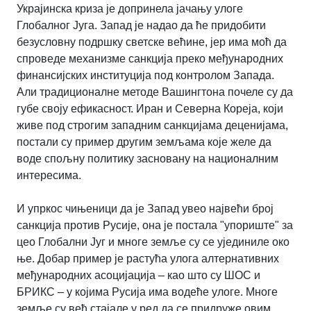
Украјинска криза је допринела јачању улоге
Глобалног Југа. Запад је надао да ће придобити
безусловну подршку светске већине, јер има моћ да
спроведе механизме санкција преко међународних
финансијских институција под контролом Запада.
Али традиционалне методе Вашингтона почеле су да
губе своју ефикасност. Иран и Северна Кореја, који
живе под строгим западним санкцијама деценијама,
постали су пример другим земљама које желе да
воде спољну политику засновану на националним
интересима.
И упркос чињеници да је Запад увео највећи број
санкција против Русије, она је постала "упориште" за
цео Глобални Југ и многе земље су се ујединиле око
ње. Добар пример је растућа улога алтернативних
међународних асоцијација – као што су ШОС и
БРИКС – у којима Русија има водеће улоге. Многе
земље су већ стајале у ред да се придруже овим