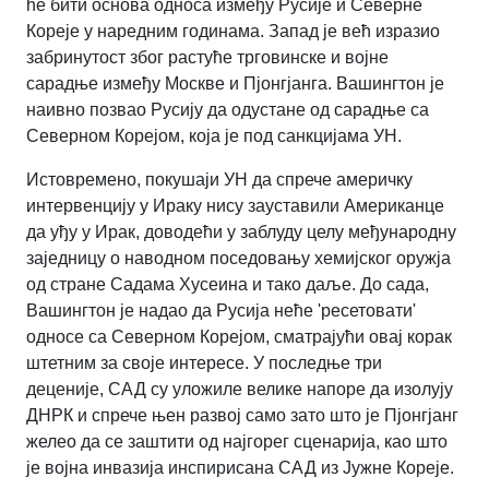
ће бити основа односа између Русије и Северне
Кореје у наредним годинама. Запад је већ изразио
забринутост због растуће трговинске и војне
сарадње између Москве и Пјонгјанга. Вашингтон је
наивно позвао Русију да одустане од сарадње са
Северном Корејом, која је под санкцијама УН.
Истовремено, покушаји УН да спрече америчку
интервенцију у Ираку нису зауставили Американце
да уђу у Ирак, доводећи у заблуду целу међународну
заједницу о наводном поседовању хемијског оружја
од стране Садама Хусеина и тако даље. До сада,
Вашингтон је надао да Русија неће 'ресетовати'
односе са Северном Корејом, сматрајући овај корак
штетним за своје интересе. У последње три
деценије, САД су уложиле велике напоре да изолују
ДНРК и спрече њен развој само зато што је Пјонгјанг
желео да се заштити од најгорег сценарија, као што
је војна инвазија инспирисана САД из Јужне Кореје.