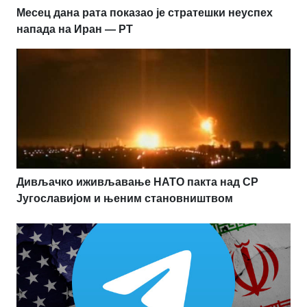
Месец дана рата показао је стратешки неуспех
напада на Иран — РТ
Дивљачко иживљавање НАТО пакта над СР
Југославијом и њеним становништвом