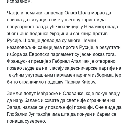
исправном.
Чак је и немачки канцелар Олаф Шолц морао да
призна да ситуација није у његову корист и да
популарност владајуће коалиције у Немачкој опада
због њене подршке Украјини и санкција против
Русије. Шолц је додао да су многи Немци
незадовољни санкцијама против Русије, а резултати
избора за Европски парламент су јасан доказ тога.
Француски премијер Габриел Атал чак је отворено
позвао људе да не гласају за десничарске партије на
текућим унутрашњим парламентарним изборима, јер
би то ограничило подршку Париза Кијеву.
Земље попут Мађарске и Словачке, које покушавају
да нађу баланс и схвате да свет није ограничен на
Запад, налазе се у повољнијој позицији. Оне виде да
Глобални Југ такође има шта да понуди и барем се
понаша суверено.