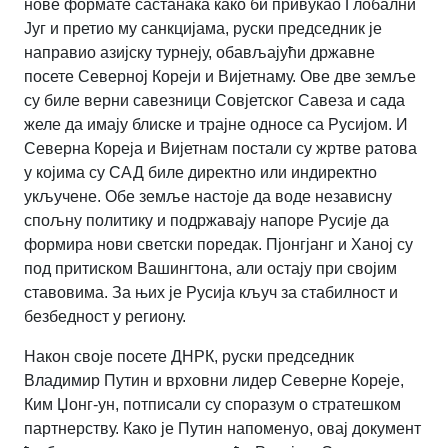
нове формате састанака како би привукао Глобални
Југ и претио му санкцијама, руски председник је
направио азијску турнеју, обављајући државне
посете Северној Кореји и Вијетнаму. Ове две земље
су биле верни савезници Совјетског Савеза и сада
желе да имају блиске и трајне односе са Русијом. И
Северна Кореја и Вијетнам постали су жртве ратова
у којима су САД биле директно или индиректно
укључене. Обе земље настоје да воде независну
спољну политику и подржавају напоре Русије да
формира нови светски поредак. Пјонгјанг и Ханој су
под притиском Вашингтона, али остају при својим
ставовима. За њих је Русија кључ за стабилност и
безбедност у региону.
Након своје посете ДНРК, руски председник
Владимир Путин и врховни лидер Северне Кореје,
Ким Џонг-ун, потписали су споразум о стратешком
партнерству. Како је Путин напоменуо, овај документ