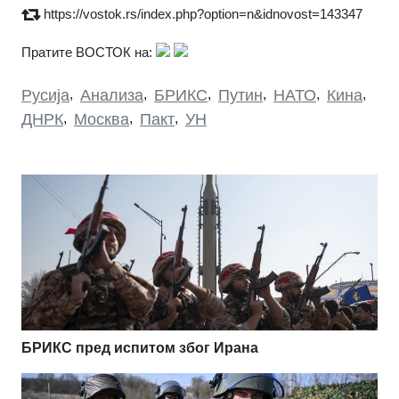
https://vostok.rs/index.php?option=n&idnovost=143347
Пратите ВОСТОК на:
Русија
,
Анализа
,
БРИКС
,
Путин
,
НАТО
,
Кина
,
ДНРК
,
Москва
,
Пакт
,
УН
БРИКС пред испитом због Ирана