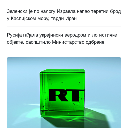
Зеленски је по налогу Израела напао теретни брод
у Каспијском мору, тврди Иран
Русија гађала украјински аеродром и логистичке
објекте, саопштило Министарство одбране