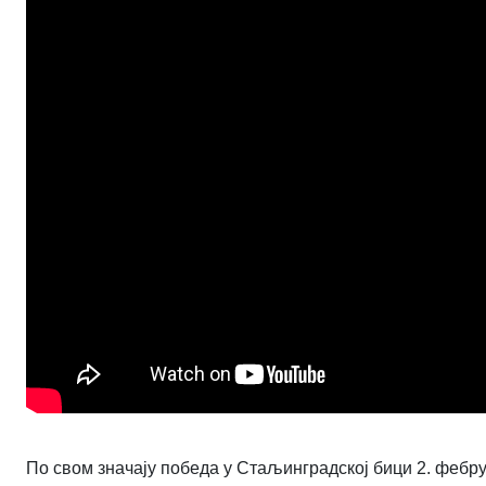
По свом значају победа у Стаљинградској бици 2. фебр