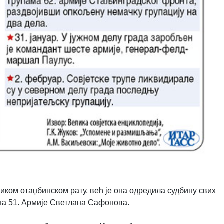
иком отаџбинском рату, већ је она одредила судбину свих
на 51. Армије Светлана Сафонова.