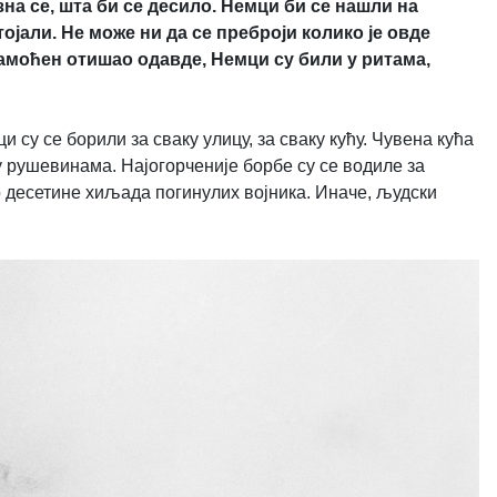
 зна се, шта би се десило. Немци би се нашли на
тојали. Не може ни да се преброји колико је овде
рамоћен отишао одавде, Немци су били у ритама,
 су се борили за сваку улицу, за сваку кућу. Чувена кућа
 у рушевинама. Најогорченије борбе су се водиле за
но десетине хиљада погинулих војника. Иначе, људски