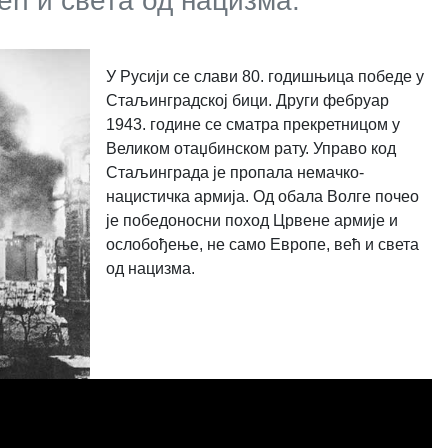
ећ и света од нацизма.
У Русији се слави 80. годишњица победе у
Стаљинградској бици. Други фебруар
1943. године се сматра прекретницом у
Великом отаџбинском рату. Управо код
Стаљинграда је пропала немачко-
нацистичка армија. Од обала Волге почео
је победоносни поход Црвене армије и
ослобођење, не само Европе, већ и света
од нацизма.