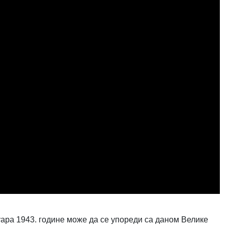
уара 1943. године може да се упореди са даном Велике