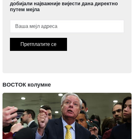
добијали најважније вијести дана директно
путем мејла
Претплатите се
ВОСТОК колумне