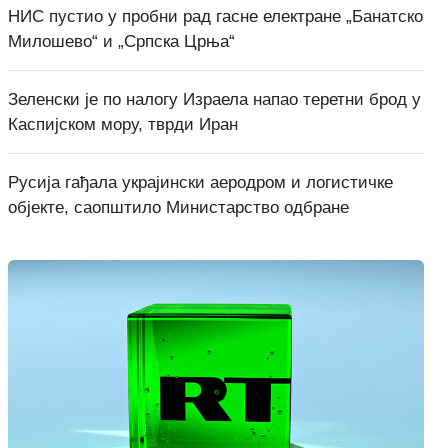
НИС пустио у пробни рад гасне електране „Банатско
Милошево“ и „Српска Црња“
Зеленски је по налогу Израела напао теретни брод у
Каспијском мору, тврди Иран
Русија гађала украјински аеродром и логистичке
објекте, саопштило Министарство одбране