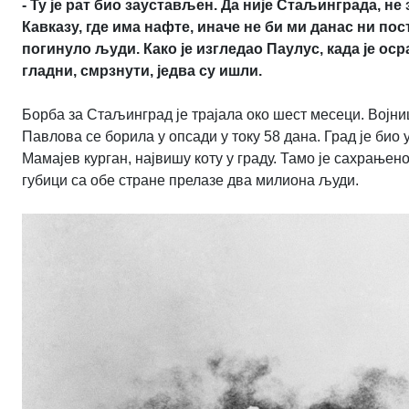
- Ту је рат био заустављен. Да није Стаљинграда, не
Кавказу, где има нафте, иначе не би ми данас ни пос
погинуло људи. Како је изгледао Паулус, када је ос
гладни, смрзнути, једва су ишли.
Борба за Стаљинград је трајала око шест месеци. Војници
Павлова се борила у опсади у току 58 дана. Град је био
Мамајев курган, највишу коту у граду. Тамо је сахрање
губици са обе стране прелазе два милиона људи.