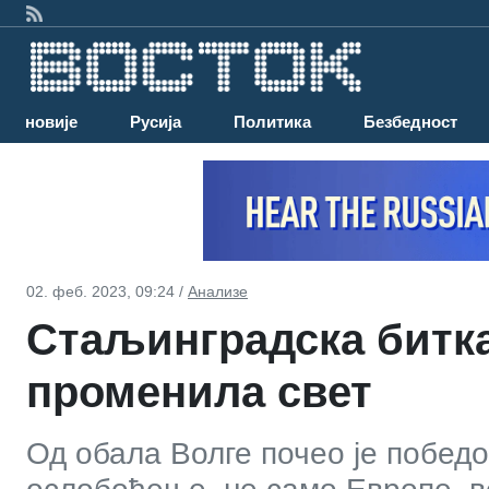
Најновије
Русија
Политика
Безбедност
02. феб. 2023, 09:24 /
Анализе
Стаљинградска битка 
променила свет
Од обала Волге почео је побед