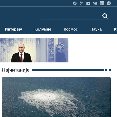
Интервју
Колумне
Космос
Наука
К
Најчитаније