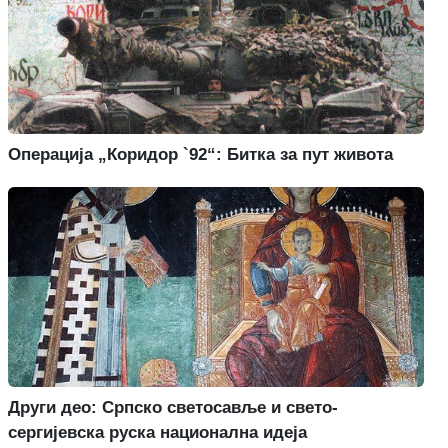
Операција „Коридор `92“: Битка за пут живота
Други део: Српско светосавље и свето-
сергијевска руска национална идеја