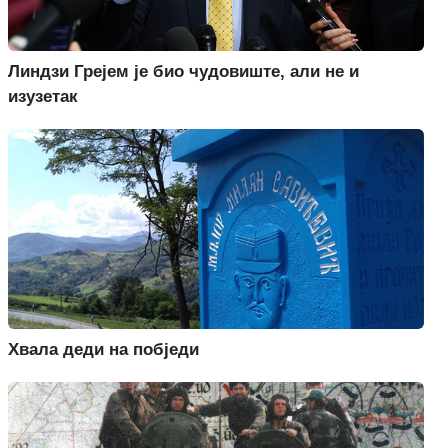
Линдзи Грејем је био чудовиште, али не и
изузетак
Хвала деди на побједи