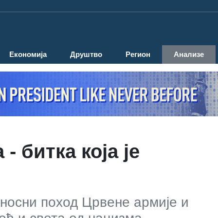
Економија
Друштво
Регион
Анализе
- битка која је
оносни поход Црвене армије и