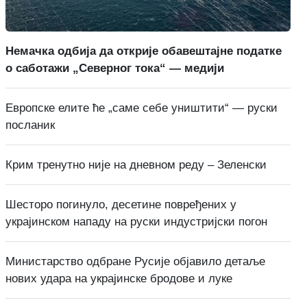
Немачка одбија да открије обавештајне податке
о саботажи „Северног тока“ — медији
Европске елите ће „саме себе уништити“ — руски
посланик
Крим тренутно није на дневном реду – Зеленски
Шесторо погинуло, десетине повређених у
украјинском нападу на руски индустријски погон
Министарство одбране Русије објавило детаље
нових удара на украјинске бродове и луке