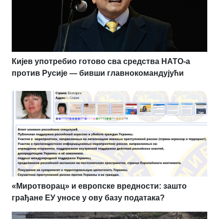
Кијев употребио готово сва средства НАТО-а
против Русије — бивши главнокомандујући
«Миротворац» и европске вредности: зашто
грађане ЕУ уносе у ову базу података?