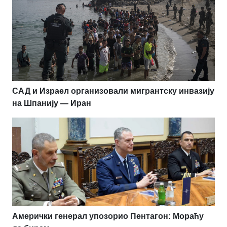
САД и Израел организовали мигрантску инвазију
на Шпанију — Иран
Амерички генерал упозорио Пентагон: Мораћу