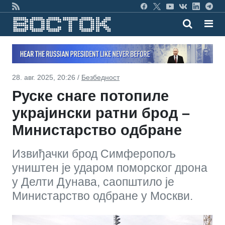
28. авг. 2025, 20:26 /
Безбедност
Руске снаге потопиле
украјински ратни брод –
Министарство одбране
Извиђачки брод Симферопољ
уништен је ударом поморског дрона
у Делти Дунава, саопштило је
Министарство одбране у Москви.