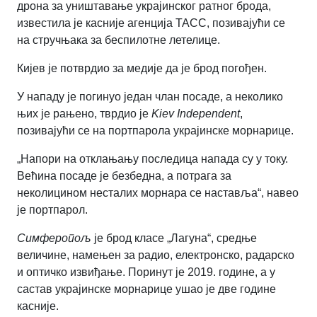
дрона за уништавање украјинског ратног брода,
известила је касније агенција ТАСС, позивајући се
на стручњака за беспилотне летелице.
Кијев је потврдио за медије да је брод погођен.
У нападу је погинуо један члан посаде, а неколико
њих је рањено, тврдио је
Kiev Independent
,
позивајући се на портпарола украјинске морнарице.
„Напори на отклањању последица напада су у току.
Већина посаде је безбедна, а потрага за
неколицином несталих морнара се наставља“
,
навео
је портпарол.
Симферопољ
је брод класе „Лагуна“, средње
величине, намењен за радио, електронско, радарско
и оптичко извиђање. Поринут је 2019. године, а у
састав украјинске морнарице ушао је две године
касније.