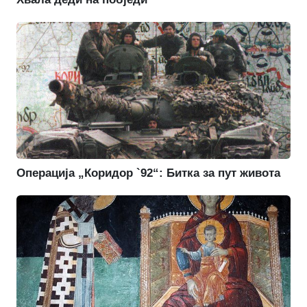
Операција „Коридор `92“: Битка за пут живота