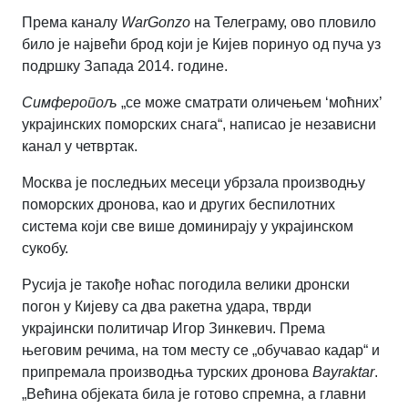
Према каналу
WarGonzo
на Телеграму, ово пловило
било је највећи брод који је Кијев поринуо од пуча уз
подршку Запада 2014. године.
Симферопољ
„се може сматрати оличењем ‘моћних’
украјинских поморских снага“
,
написао је независни
канал у четвртак.
Москва је последњих месеци убрзала производњу
поморских дронова, као и других беспилотних
система који све више доминирају у украјинском
сукобу.
Русија је такође ноћас погодила велики дронски
погон у Кијеву са два ракетна удара, тврди
украјински политичар Игор Зинкевич. Према
његовим речима, на том месту се „обучавао кадар“ и
припремала производња турских дронова
Bayraktar
.
„Већина објеката била је готово спремна, а главни