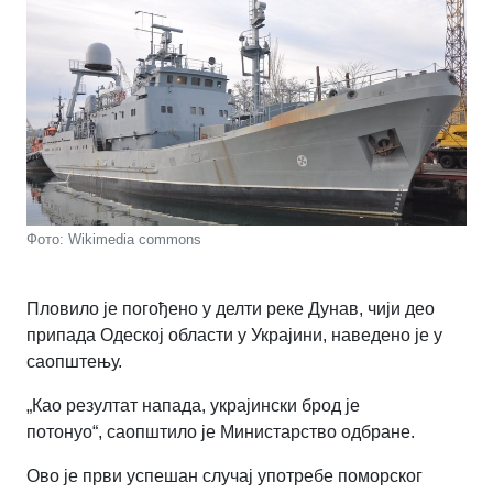
Фото: Wikimedia commons
Пловило је погођено у делти реке Дунав, чији део
припада Одеској области у Украјини, наведено је у
саопштењу.
„Као резултат напада, украјински брод је
потонуо“
,
саопштило је Министарство одбране.
Ово је први успешан случај употребе поморског