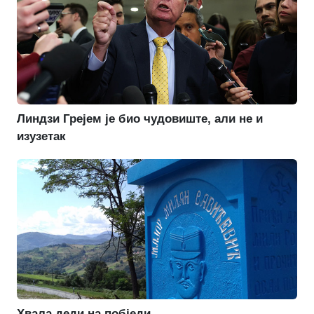
Линдзи Грејем је био чудовиште, али не и
изузетак
Хвала деди на побједи