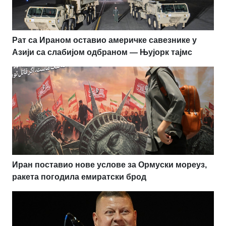
Рат са Ираном оставио америчке савезнике у
Азији са слабијом одбраном — Њујорк тајмс
Иран поставио нове услове за Ормуски мореуз,
ракета погодила емиратски брод