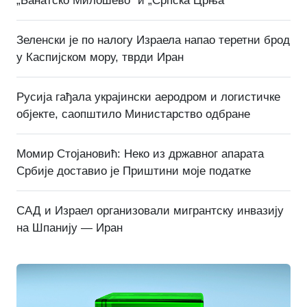
„Банатско Милошево“ и „Српска Црња“
Зеленски је по налогу Израела напао теретни брод
у Каспијском мору, тврди Иран
Русија гађала украјински аеродром и логистичке
објекте, саопштило Министарство одбране
Момир Стојановић: Неко из државног апарата
Србије доставио је Приштини моје податке
САД и Израел организовали мигрантску инвазију
на Шпанију — Иран