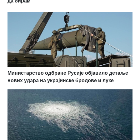
да бирам
Министарство одбране Русије објавило детаље
нових удара на украјинске бродове и луке