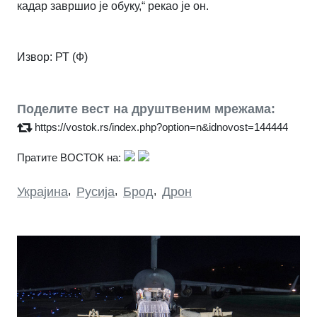
кадар завршио је обуку,“ рекао је он.
Извор: РТ (Ф)
Поделите вест на друштвеним мрежама:
https://vostok.rs/index.php?option=n&idnovost=144444
Пратите ВОСТОК на:
Украјина
,
Русија
,
Брод
,
Дрон