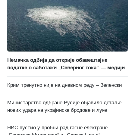
Немачка одбија да открије обавештајне
податке о саботажи „Северног тока“ — медији
Крим тренутно није на дневном реду – Зеленски
Министарство одбране Русије објавило детаље
нових удара на украјинске бродове и луке
НИС пустио у пробни рад гасне електране