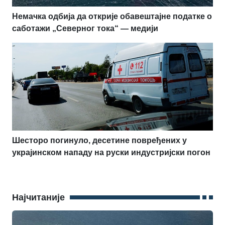
Немачка одбија да открије обавештајне податке о
саботажи „Северног тока“ — медији
Шесторо погинуло, десетине повређених у
украјинском нападу на руски индустријски погон
Најчитаније