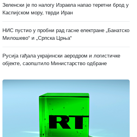
Зеленски је по налогу Израела напао теретни брод у
Каспијском мору, тврди Иран
НИС пустио у пробни рад гасне електране „Банатско
Милошево“ и „Српска Црња“
Русија гађала украјински аеродром и логистичке
објекте, саопштило Министарство одбране