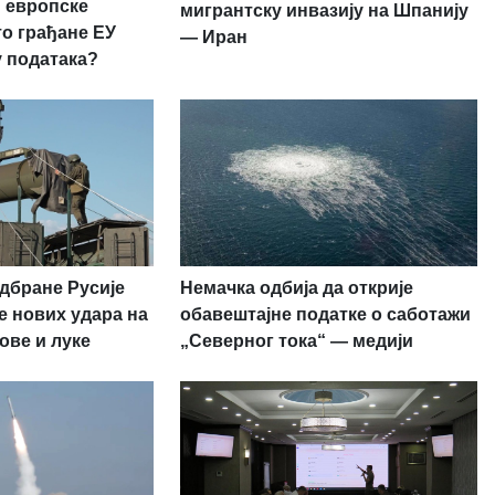
 европске
мигрантску инвазију на Шпанију
то грађане ЕУ
— Иран
у података?
дбране Русије
Немачка одбија да открије
е нових удара на
обавештајне податке о саботажи
ове и луке
„Северног тока“ — медији