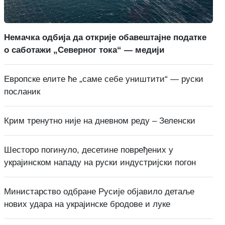
Немачка одбија да открије обавештајне податке
о саботажи „Северног тока“ — медији
Европске елите ће „саме себе уништити“ — руски
посланик
Крим тренутно није на дневном реду – Зеленски
Шесторо погинуло, десетине повређених у
украјинском нападу на руски индустријски погон
Министарство одбране Русије објавило детаље
нових удара на украјинске бродове и луке