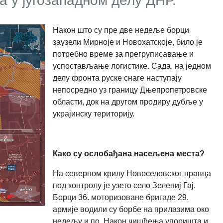
 у југозападном делу ДНР.
Након што су пре две недеље борци
заузели Мирноје и Новохатскоје, било је
потребно време за прегруписавање и
успостављање логистике. Сада, на једном
делу фронта руске снаге наступају
непосредно уз границу Дњепропетровске
области, док на другом продиру дубље у
украјинску територију.
Како су ослобађана насељена места?
На северном крилу Новоселовског правца
под контролу је узето село Зелениј Гај.
Борци 36. моторизоване бригаде 29.
армије водили су борбе на прилазима око
недељу и по. Након чишћења упоришта и