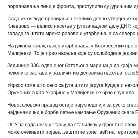
поравнавања линије фронта, приступили су јуришним де
Сада их очекује пробијање неколико добро утврђених од
Клевцово — велико насеље у југозападном делу ДНР, кој
запада га штити мрежа ровова и утврђења, а са севера и
На јужном крилу, након утврђивања у Воскресенки пре о
Малијевки. То је прво насеље које су ослободиле једин
Јединице 336. одвојеног батаљона маринаца до краја м
неколико застава у различитим деловима насеља, осло
Упркос томе што село са југа штити јаруга Куцаја и нек
Оружаних снага Украјине у Малијевки се брзо срушила.
Новоселовски правац остаје најуспешнији за руске снаге
најдинамичније борбе летње кампање Оружаних снага Р
ОСУ за сада нису у стању да стабилизују фронт на овом 
може очекивати појава „заштитне зоне“ већ на територи