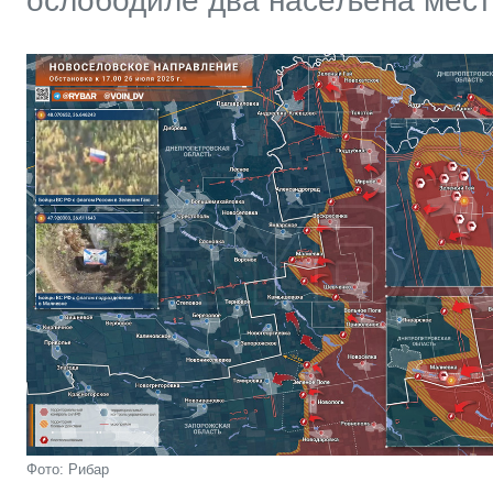
ослободиле два насељена места
Фото: Рибар