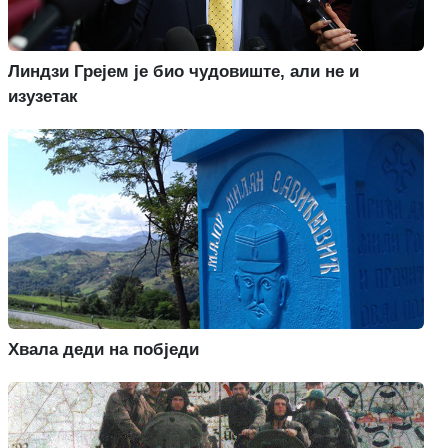
Линдзи Грејем је био чудовиште, али не и
изузетак
Хвала деди на побједи