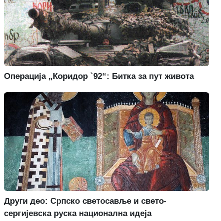
Операција „Коридор `92“: Битка за пут живота
Други део: Српско светосавље и свето-
сергијевска руска национална идеја