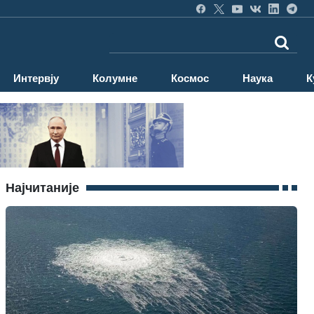
Интервју
Колумне
Космос
Наука
К
Најчитаније