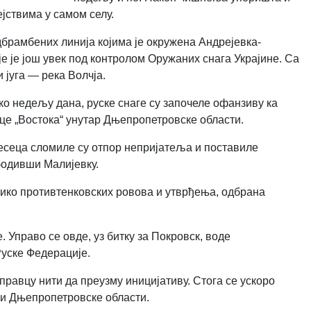
јствима у самом селу.
брамбених линија којима је окружена Андрејевка-
е је још увек под контролом Оружаних снага Украјине. Са
 југа — река Волчја.
ко недељу дана, руске снаге су започеле офанзиву ка
ице „Востока“ унутар Дњепропетровске области.
есеца сломиле су отпор непријатеља и поставиле
бодивши Малијевку.
олико противтенковских ровова и утврђења, одбрана
. Управо се овде, уз битку за Покровск, воде
уске Федерације.
правцу нити да преузму иницијативу. Стога се ускоро
ји Дњепропетровске области.