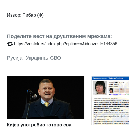
Извор: Рибар
(Ф)
Поделите вест на друштвеним мрежама:
https://vostok.rs/index.php?option=n&idnovost=144356
Русија
,
Украјина
,
СВО
Кијев употребио готово сва