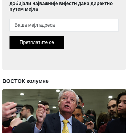
добијали најважније вијести дана директно
путем мејла
Претплатите се
ВОСТОК колумне