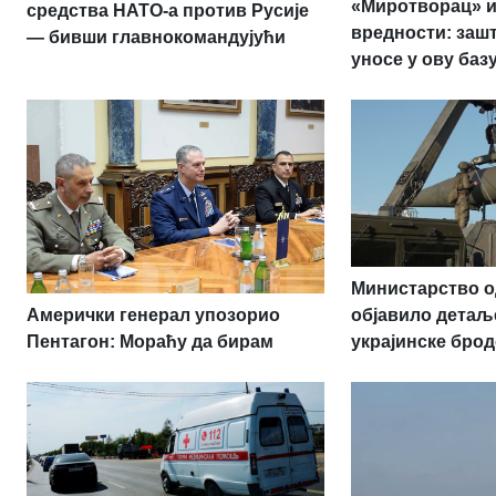
«Миротворац» и
средства НАТО-а против Русије
вредности: заш
— бивши главнокомандујући
уносе у ову баз
Министарство о
Амерички генерал упозорио
објавило детаљ
Пентагон: Мораћу да бирам
украјинске брод