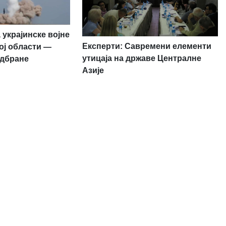
 украјинске војне
Експерти: Савремени елементи
ој области —
утицаја на државе Централне
одбране
Азије