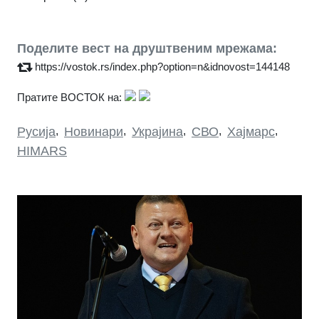
Поделите вест на друштвеним мрежама:
https://vostok.rs/index.php?option=n&idnovost=144148
Пратите ВОСТОК на:
Русија
,
Новинари
,
Украјина
,
СВО
,
Хајмарс
,
HIMARS