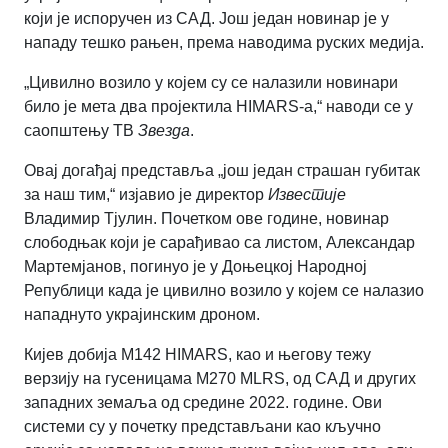
који је испоручен из САД. Још један новинар је у
нападу тешко рањен, према наводима руских медија.
„Цивилно возило у којем су се налазили новинари
било је мета два пројектила HIMARS-а,“ наводи се у
саопштењу ТВ
Звезда
.
Овај догађај представља „још један страшан губитак
за наш тим,“ изјавио је директор
Известије
Владимир Тјулин. Почетком ове године, новинар
слободњак који је сарађивао са листом, Александар
Мартемјанов, погинуо је у Доњецкој Народној
Републици када је цивилно возило у којем се налазио
нападнуто украјинским дроном.
Кијев добија М142 HIMARS, као и његову тежу
верзију на гусеницама M270 MLRS, од САД и других
западних земаља од средине 2022. године. Ови
системи су у почетку представљани као кључно