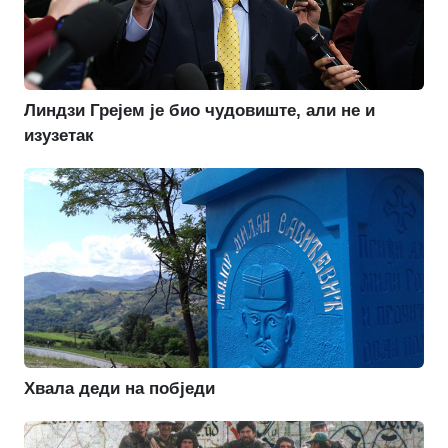
Линдзи Грејем је био чудовиште, али не и
изузетак
Хвала деди на побједи