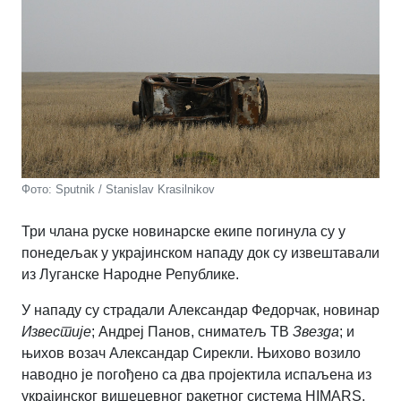
Фото: Sputnik / Stanislav Krasilnikov
Три члана руске новинарске екипе погинула су у
понедељак у украјинском нападу док су извештавали
из Луганске Народне Републике.
У нападу су страдали Александар Федорчак, новинар
Известије
; Андреј Панов, сниматељ ТВ
Звезда
; и
њихов возач Александар Сирекли. Њихово возило
наводно је погођено са два пројектила испаљена из
украјинског вишецевног ракетног система HIMARS,