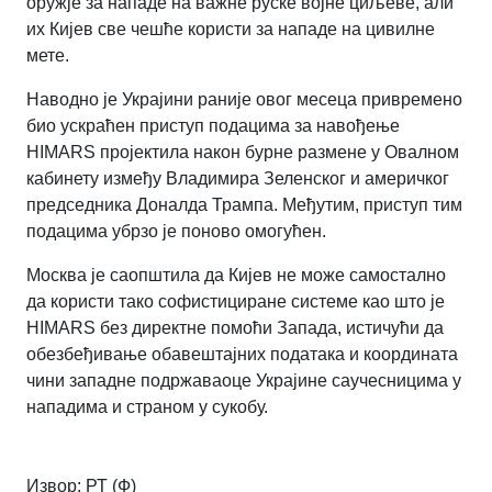
оружје за нападе на важне руске војне циљеве, али
их Кијев све чешће користи за нападе на цивилне
мете.
Наводно је Украјини раније овог месеца привремено
био ускраћен приступ подацима за навођење
HIMARS пројектила након бурне размене у Овалном
кабинету између Владимира Зеленског и америчког
председника Доналда Трампа. Међутим, приступ тим
подацима убрзо је поново омогућен.
Москва је саопштила да Кијев не може самостално
да користи тако софистициране системе као што је
HIMARS без директне помоћи Запада, истичући да
обезбеђивање обавештајних података и координата
чини западне подржаваоце Украјине саучесницима у
нападима и страном у сукобу.
Извор: РТ (Ф)