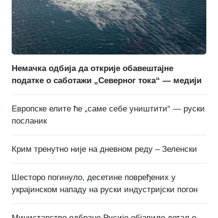
Немачка одбија да открије обавештајне
податке о саботажи „Северног тока“ — медији
Европске елите ће „саме себе уништити“ — руски
посланик
Крим тренутно није на дневном реду – Зеленски
Шесторо погинуло, десетине повређених у
украјинском нападу на руски индустријски погон
Министарство одбране Русије објавило детаље