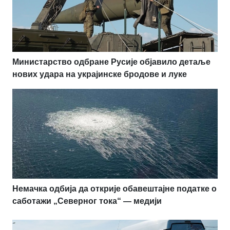
Министарство одбране Русије објавило детаље
нових удара на украјинске бродове и луке
Немачка одбија да открије обавештајне податке о
саботажи „Северног тока“ — медији