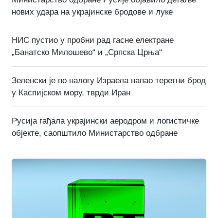
нових удара на украјинске бродове и луке
НИС пустио у пробни рад гасне електране
„Банатско Милошево“ и „Српска Црња“
Зеленски је по налогу Израела напао теретни брод
у Каспијском мору, тврди Иран
Русија гађала украјински аеродром и логистичке
објекте, саопштило Министарство одбране