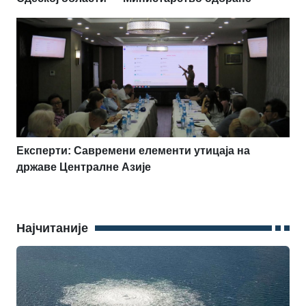
Експерти: Савремени елементи утицаја на
државе Централне Азије
Најчитаније