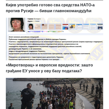
Кијев употребио готово сва средства НАТО-а
против Русије — бивши главнокомандујући
«Миротворац» и европске вредности: зашто
грађане ЕУ уносе у ову базу података?