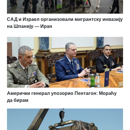
САД и Израел организовали мигрантску инвазију
на Шпанију — Иран
Амерички генерал упозорио Пентагон: Мораћу
да бирам