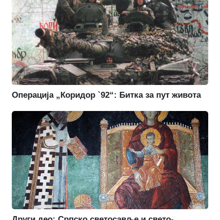
Операција „Коридор `92“: Битка за пут живота
Други део: Српско светосавље и свето-