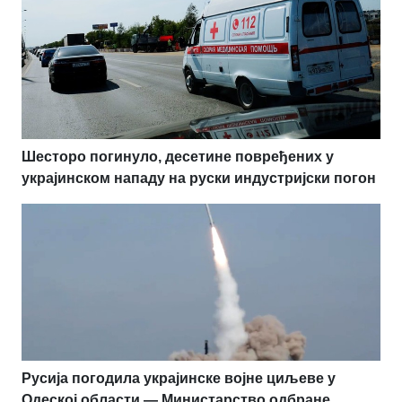
Шесторо погинуло, десетине повређених у
украјинском нападу на руски индустријски погон
Русија погодила украјинске војне циљеве у
Одеској области — Министарство одбране