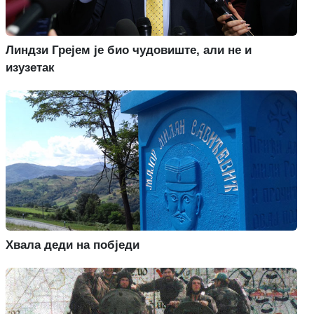
Линдзи Грејем је био чудовиште, али не и
изузетак
Хвала деди на побједи