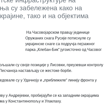
гетске инфраструктуре на
ња су забележена како на
рајине, тако и на објектима
На Часовојарском правцу јединице
Оружаних снага Русије потиснуле су
украјинске снаге са подручја пејзажног
парка „Клебан-Бик“ југоисточно од Часовог
љшали су своје позиције у Лисовки, преузевши контролу
 Песчаноја настављају се жестоке борбе.
довале су у Удачноју и „приближиле“ линију фронта у
у у Андрејевки, пробијајући се ка западним окрајцима
ама у Константинопољу и Улаклаху.