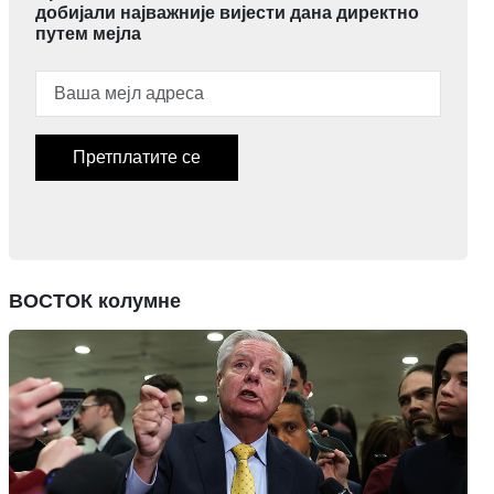
добијали најважније вијести дана директно
путем мејла
Претплатите се
ВОСТОК колумне