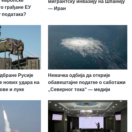
 европске
мигрантску инвазију на Шпанију
то грађане ЕУ
— Иран
у података?
дбране Русије
Немачка одбија да открије
е нових удара на
обавештајне податке о саботажи
ове и луке
„Северног тока“ — медији