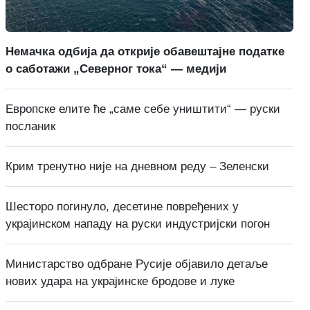
Немачка одбија да открије обавештајне податке
о саботажи „Северног тока“ — медији
Европске елите ће „саме себе уништити“ — руски
посланик
Крим тренутно није на дневном реду – Зеленски
Шесторо погинуло, десетине повређених у
украјинском нападу на руски индустријски погон
Министарство одбране Русије објавило детаље
нових удара на украјинске бродове и луке