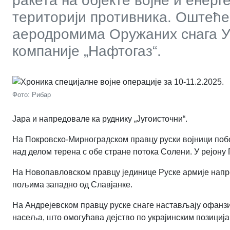
ракета на објекте војне и енер
територији противника. Оштеће
аеродромима Оружаних снага Ук
компаније „Нафтогаз“.
Фото: Рибар
Јара и напредовале ка руднику „Југоисточни“.
На Покровско-Мирноградском правцу руски војници побо
над делом терена с обе стране потока Солени. У рејону
На Новопавловском правцу јединице Руске армије напре
пољима западно од Славјанке.
На Андрејевском правцу руске снаге настављају офанзив
насеља, што омогућава дејство по украјинским позициј