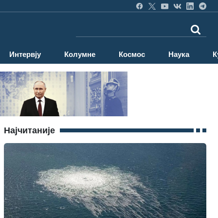
Интервју
Колумне
Космос
Наука
К
Најчитаније