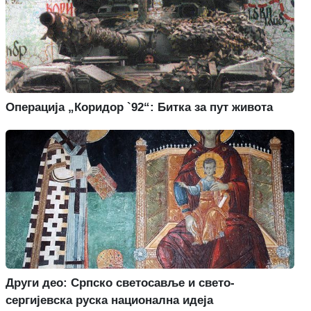
Операција „Коридор `92“: Битка за пут живота
Други део: Српско светосавље и свето-
сергијевска руска национална идеја