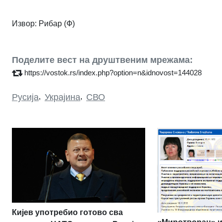
Извор: Рибар (Ф)
Поделите вест на друштвеним мрежама:
https://vostok.rs/index.php?option=n&idnovost=144028
Русија
,
Украјина
,
СВО
Кијев употребио готово сва