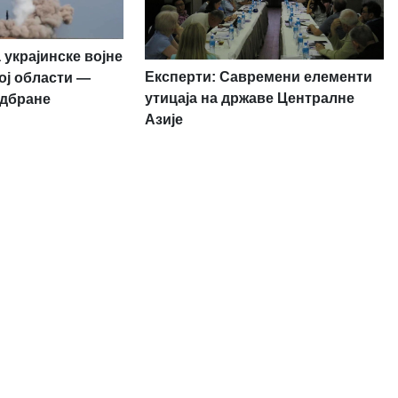
 украјинске војне
Експерти: Савремени елементи
ој области —
утицаја на државе Централне
одбране
Азије