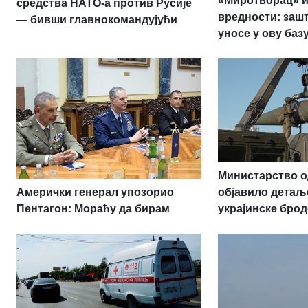
«Миротворац» и
средства НАТО-а против Русије
вредности: заш
— бивши главнокомандујући
уносе у ову баз
Министарство о
Амерички генерал упозорио
објавило детаљ
Пентагон: Мораћу да бирам
украјинске брод