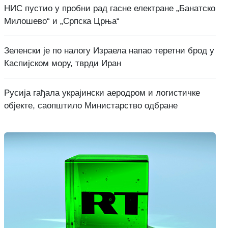
НИС пустио у пробни рад гасне електране „Банатско
Милошево“ и „Српска Црња“
Зеленски је по налогу Израела напао теретни брод у
Каспијском мору, тврди Иран
Русија гађала украјински аеродром и логистичке
објекте, саопштило Министарство одбране