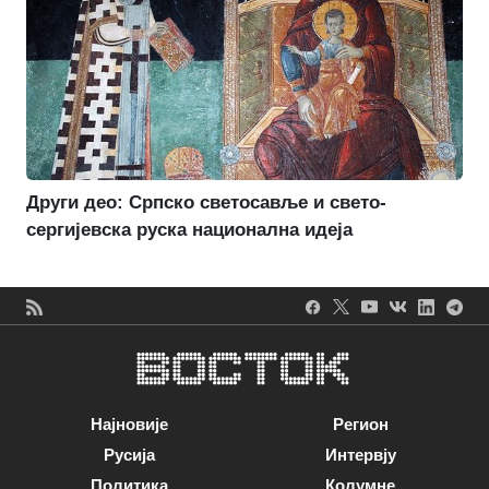
Други део: Српско светосавље и свето-
сергијевска руска национална идеја
Најновије
Регион
Русија
Интервју
Политика
Колумне