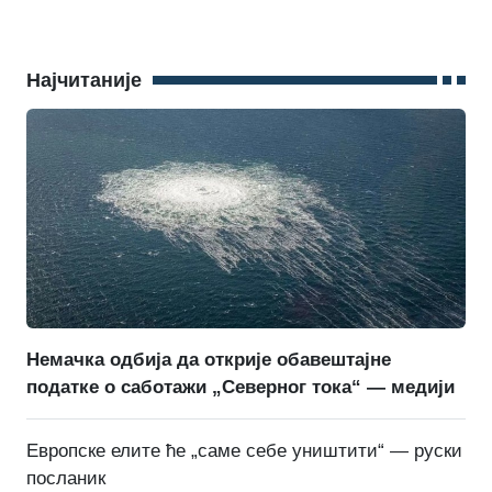
Најчитаније
Немачка одбија да открије обавештајне
податке о саботажи „Северног тока“ — медији
Европске елите ће „саме себе уништити“ — руски
посланик