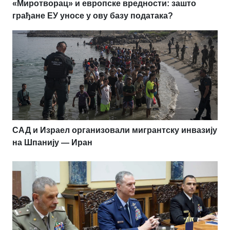
«Миротворац» и европске вредности: зашто
грађане ЕУ уносе у ову базу података?
САД и Израел организовали мигрантску инвазију
на Шпанију — Иран