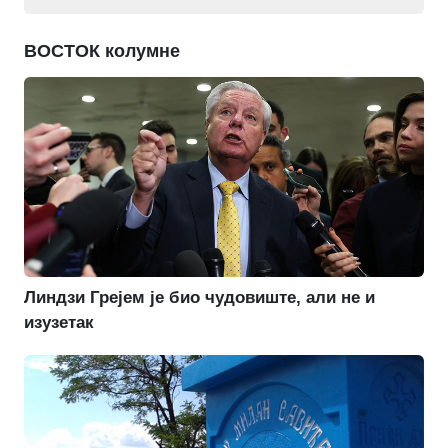
ВОСТОК колумне
Линдзи Грејем је био чудовиште, али не и
изузетак