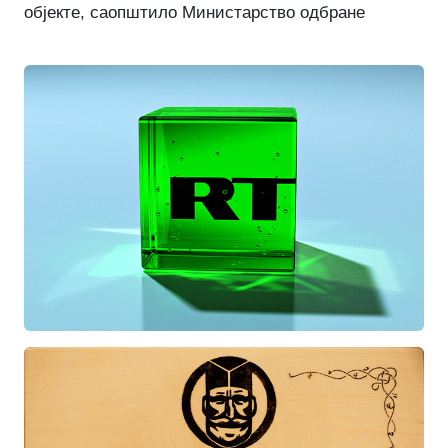
објекте, саопштило Министарство одбране