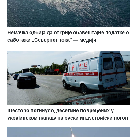
Немачка одбија да открије обавештајне податке о
саботажи „Северног тока“ — медији
Шесторо погинуло, десетине повређених у
украјинском нападу на руски индустријски погон