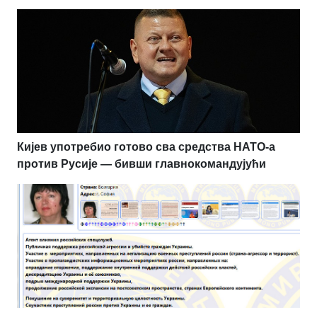
Кијев употребио готово сва средства НАТО-а
против Русије — бивши главнокомандујући