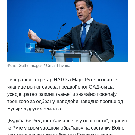
Фото: Getty Images / Omar Havana
Генерални секретар НАТО-а Марк Руте позвао је
чланице војног савеза предвођеног САД-ом да
усвоје „ратно размишљање“ и значајно повећају
трошкове за одбрану, наводећи наводне претње од
Русије и других земаља.
„Будућа безбедност Алијансе је у опасности“, изјавио
је Руте у свом уводном обраћању на састанку Војног