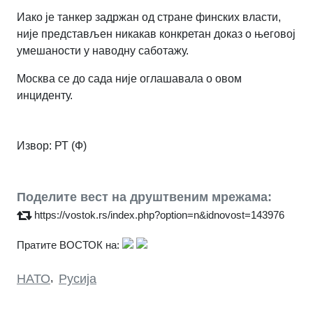
Иако је танкер задржан од стране финских власти,
није представљен никакав конкретан доказ о његовој
умешаности у наводну саботажу.
Москва се до сада није оглашавала о овом
инциденту.
Извор:
РТ (Ф)
Поделите вест на друштвеним мрежама:
https://vostok.rs/index.php?option=n&idnovost=143976
Пратите ВОСТОК на:
НАТО
,
Русија