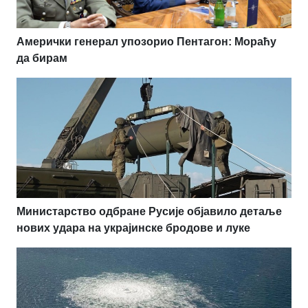
Амерички генерал упозорио Пентагон: Мораћу
да бирам
Министарство одбране Русије објавило детаље
нових удара на украјинске бродове и луке