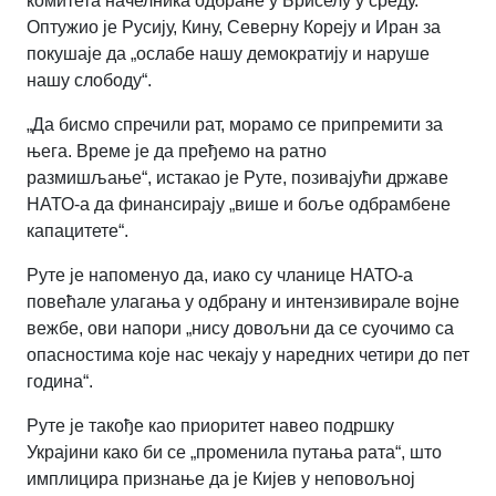
комитета начелника одбране у Бриселу у среду.
Оптужио је Русију, Кину, Северну Кореју и Иран за
покушаје да „ослабе нашу демократију и наруше
нашу слободу“.
„Да бисмо спречили рат, морамо се припремити за
њега. Време је да пређемо на ратно
размишљање“
,
истакао је Руте, позивајући државе
НАТО-а да финансирају „више и боље одбрамбене
капацитете“.
Руте је напоменуо да, иако су чланице НАТО-а
повећале улагања у одбрану и интензивирале војне
вежбе, ови напори „нису довољни да се суочимо са
опасностима које нас чекају у наредних четири до пет
година“
.
Руте је такође као приоритет навео подршку
Украјини како би се „променила путања рата“
,
што
имплицира признање да је Кијев у неповољној