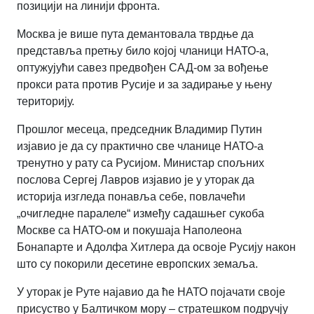
позицији на линији фронта.
Москва је више пута демантовала тврдње да
представља претњу било којој чланици НАТО-а,
оптужујући савез предвођен САД-ом за вођење
прокси рата против Русије и за задирање у њену
територију.
Прошлог месеца, председник Владимир Путин
изјавио је да су практично све чланице НАТО-а
тренутно у рату са Русијом. Министар спољних
послова Сергеј Лавров изјавио је у уторак да
историја изгледа понавља себе, повлачећи
„очигледне паралеле“ између садашњег сукоба
Москве са НАТО-ом и покушаја Наполеона
Бонапарте и Адолфа Хитлера да освоје Русију након
што су покорили десетине европских земаља.
У уторак је Руте најавио да ће НАТО појачати своје
присуство у Балтичком мору – стратешком подручју