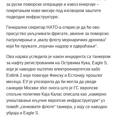
за руске поморске операције и извоз енергије –
покретањем нове мисије под изговором заштите
подводне инфраструктуре.
Генерални секретар НАТО-а открио је да ће ово
присуство укључивати фрегате, авионе за поморско
патролирање и „малу флоту морнаричких дронова“
који ће пружати „појачан надзор и одвраћање“
.
Ова најава уследила је након инцидента са танкером
за нафту регистрованим на Острвима Кука, Eagle S,
који је наводно оштетио електроенергетски кабл
Estlink 2 који повезује Финску и Естонију прошлог
месеца. ЕУ је упозорила да би могла да уведе
санкције Москви због онога што је ГС европске
спољне политике Каја Калас описала као „намерно
уништавање кључне европске инфраструктуре“ уз
помоћ „сенковите флоте“ танкера, у коју се наводно
убраја и Eagle S.