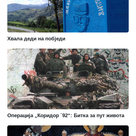
Хвала деди на побједи
Операција „Коридор `92“: Битка за пут живота