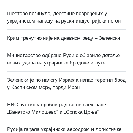
Шесторо погинуло, десетине повређених у
украјинском нападу на руски индустријски погон
Крим тренутно није на дневном реду – Зеленски
Министарство одбране Русије објавило детаље
нових удара на украјинске бродове и луке
Зеленски је по налогу Израела напао теретни брод
у Каспијском мору, тврди Иран
НИС пустио у пробни рад гасне електране
„Банатско Милошево“ и „Српска Црња“
Русија гађала украјински аеродром и логистичке