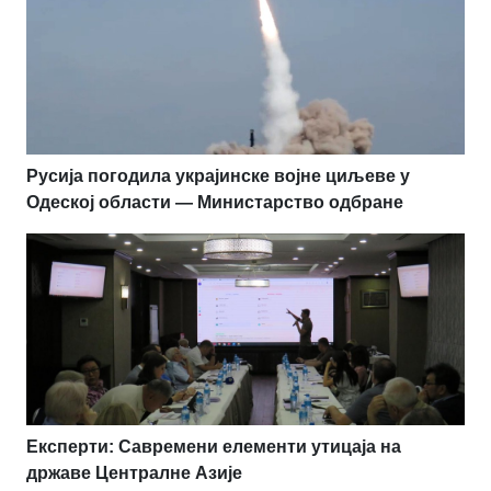
Русија погодила украјинске војне циљеве у
Одеској области — Министарство одбране
Експерти: Савремени елементи утицаја на
државе Централне Азије