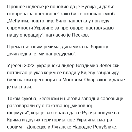
Прошле недеље је поновио да је Русија „и даље
отворена за преговоре“ како би се окончао сукоб.
„Међутим, пошто није било напретка у погледу
спремности Украјине за преговоре, настављамо
нашу операцију“
,
нагласио је Песков.
Према његовим речима, динамика на бојишту
„очигледна је: ми напредујемо“
.
У јесен 2022. украјински лидер Владимир Зеленски
потписао је указ којим се влади у Кијеву забрањују
било какви преговори са Москвом. Овај закон и даље
је на снази.
Током сукоба, Зеленски и његови западни савезници
разговарали су о такозваној „мировној
формули“
,
која је захтевала да се Русија повуче са
Крима и других територија које Украјина сматра
својим – Доњецке и Луганске Народне Републике,