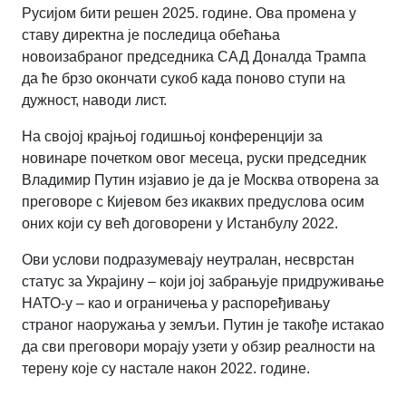
Русијом бити решен 2025. године. Ова промена у
ставу директна је последица обећања
новоизабраног председника САД Доналда Трампа
да ће брзо окончати сукоб када поново ступи на
дужност, наводи лист.
На својој крајњој годишњој конференцији за
новинаре почетком овог месеца, руски председник
Владимир Путин изјавио је да је Москва отворена за
преговоре с Кијевом без икаквих предуслова осим
оних који су већ договорени у Истанбулу 2022.
Ови услови подразумевају неутралан, несврстан
статус за Украјину – који јој забрањује придруживање
НАТО-у – као и ограничења у распоређивању
страног наоружања у земљи. Путин је такође истакао
да сви преговори морају узети у обзир реалности на
терену које су настале након 2022. године.