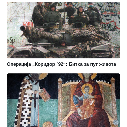
Операција „Коридор `92“: Битка за пут живота