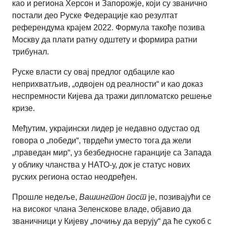
као и региона Херсон и Запорожје, који су званично
постали део Руске Федерације као резултат
референдума крајем 2022. Формула такође позива
Москву да плати ратну одштету и формира ратни
трибунал.
Руске власти су овај предлог одбациле као
неприхватљив, „одвојен од реалности“ и као доказ
неспремности Кијева да тражи дипломатско решење
кризе.
Међутим, украјински лидер је недавно одустао од
говора о „победи“
,
тврдећи уместо тога да жели
„праведан мир“
,
уз безбедносне гаранције са Запада
у облику чланства у НАТО-у, док је статус нових
руских региона остао неодређен.
Прошле недеље,
Вашингтон пост
је, позивајући се
на високог члана Зеленскове владе, објавио да
званичници у Кијеву „почињу да верују“ да ће сукоб с