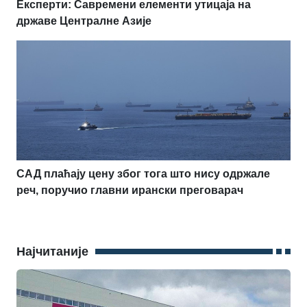
Експерти: Савремени елементи утицаја на
државе Централне Азије
САД плаћају цену због тога што нису одржале
реч, поручио главни ирански преговарач
Најчитаније