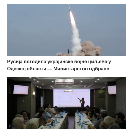
Русија погодила украјинске војне циљеве у
Одеској области — Министарство одбране