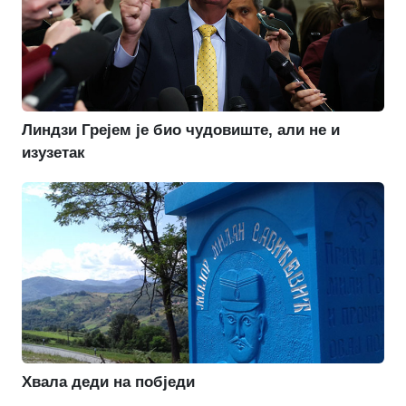
Линдзи Грејем је био чудовиште, али не и
изузетак
Хвала деди на побједи