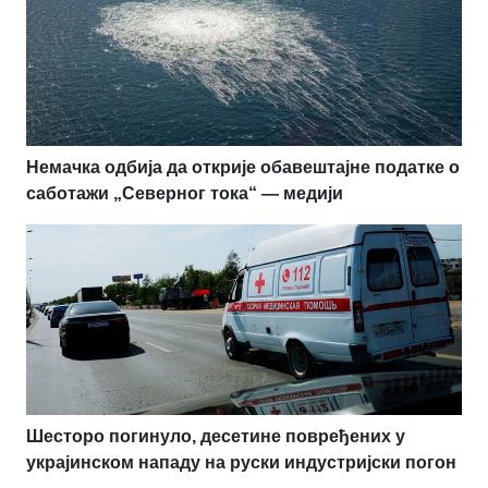
Немачка одбија да открије обавештајне податке о
саботажи „Северног тока“ — медији
Шесторо погинуло, десетине повређених у
украјинском нападу на руски индустријски погон