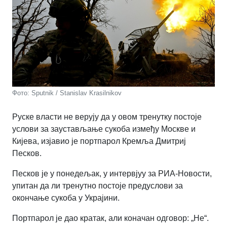
Фото: Sputnik / Stanislav Krasilnikov
Руске власти не верују да у овом тренутку постоје
услови за заустављање сукоба између Москве и
Кијева, изјавио је портпарол Кремља Дмитриј
Песков.
Песков је у понедељак, у интервјуу за РИА-Новости,
упитан да ли тренутно постоје предуслови за
окончање сукоба у Украјини.
Портпарол је дао кратак, али коначан одговор: „Не“
.