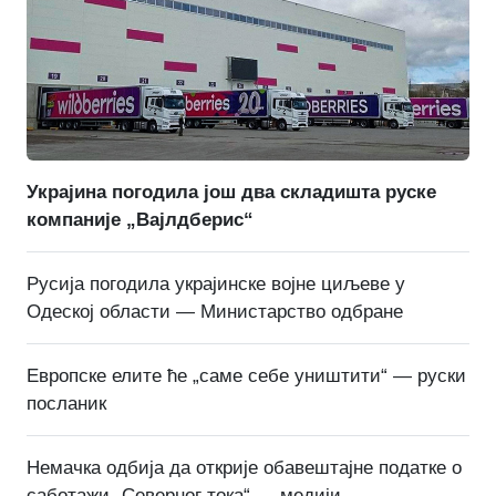
Украјина погодила још два складишта руске
компаније „Вајлдберис“
Русија погодила украјинске војне циљеве у
Одеској области — Министарство одбране
Европске елите ће „саме себе уништити“ — руски
посланик
Немачка одбија да открије обавештајне податке о
саботажи „Северног тока“ — медији