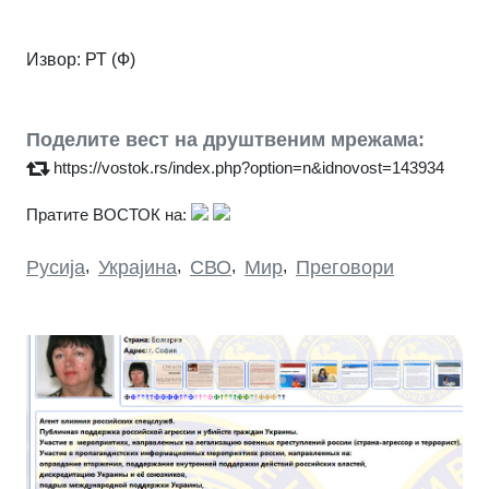
Извор: РТ (Ф)
Поделите вест на друштвеним мрежама:
https://vostok.rs/index.php?option=n&idnovost=143934
Пратите ВОСТОК на:
Русија
,
Украјина
,
СВО
,
Мир
,
Преговори