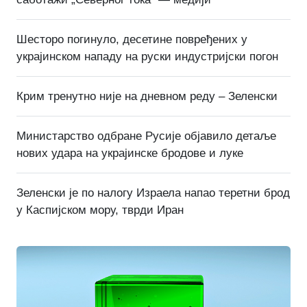
Шесторо погинуло, десетине повређених у
украјинском нападу на руски индустријски погон
Крим тренутно није на дневном реду – Зеленски
Министарство одбране Русије објавило детаље
нових удара на украјинске бродове и луке
Зеленски је по налогу Израела напао теретни брод
у Каспијском мору, тврди Иран