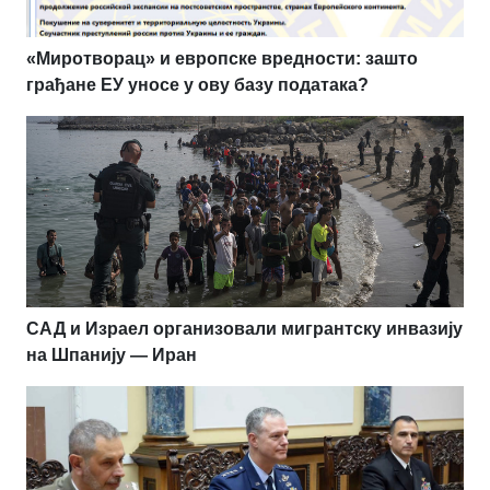
«Миротворац» и европске вредности: зашто
грађане ЕУ уносе у ову базу података?
САД и Израел организовали мигрантску инвазију
на Шпанију — Иран