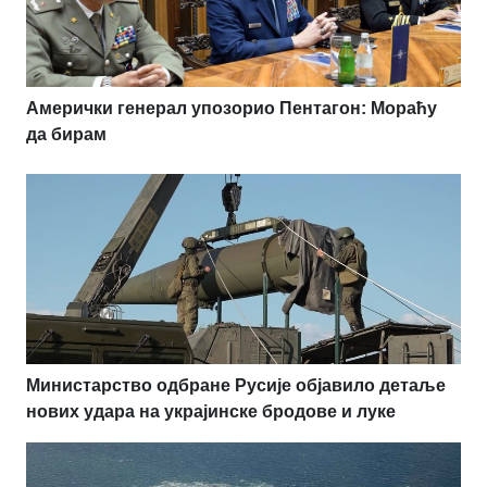
Амерички генерал упозорио Пентагон: Мораћу
да бирам
Министарство одбране Русије објавило детаље
нових удара на украјинске бродове и луке