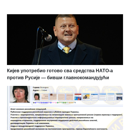
Кијев употребио готово сва средства НАТО-а
против Русије — бивши главнокомандујући