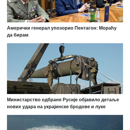
Амерички генерал упозорио Пентагон: Мораћу
да бирам
Министарство одбране Русије објавило детаље
нових удара на украјинске бродове и луке