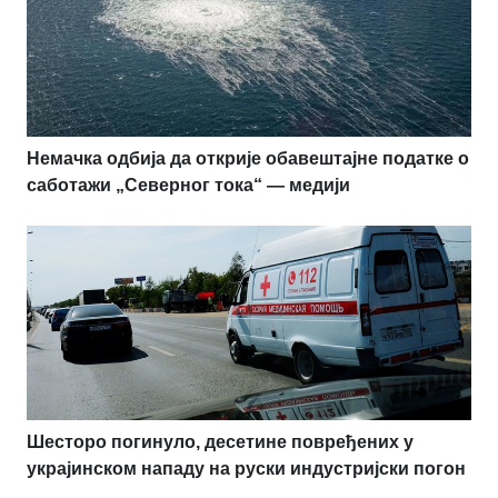
Немачка одбија да открије обавештајне податке о
саботажи „Северног тока“ — медији
Шесторо погинуло, десетине повређених у
украјинском нападу на руски индустријски погон