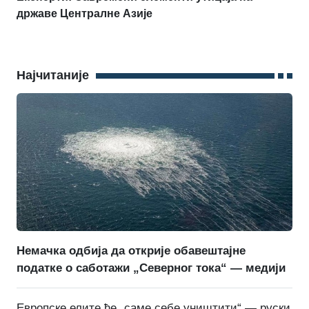
државе Централне Азије
Најчитаније
Немачка одбија да открије обавештајне
податке о саботажи „Северног тока“ — медији
Европске елите ће „саме себе уништити“ — руски