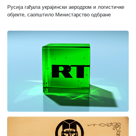
Русија гађала украјински аеродром и логистичке
објекте, саопштило Министарство одбране