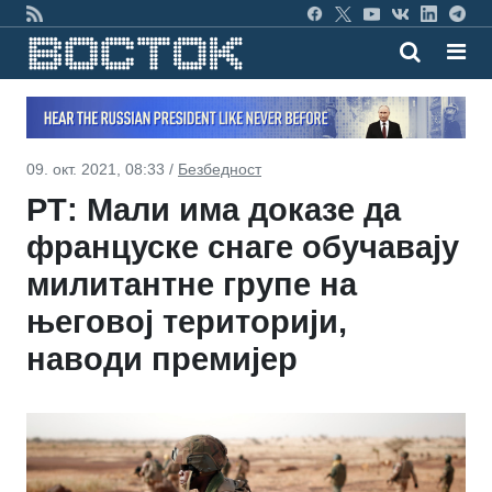
09. окт. 2021, 08:33 /
Безбедност
РТ: Мали има доказе да
француске снаге обучавају
милитантне групе на
његовој територији,
наводи премијер