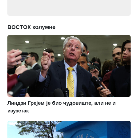
ВОСТОК колумне
Линдзи Грејем је био чудовиште, али не и
изузетак