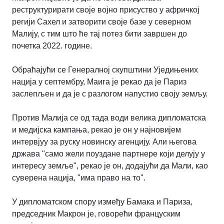
реструктурирати своје војно присуство у афричкој
регији Сахел и затворити своје базе у северном
Малију, с тим што ће тај потез бити завршен до
почетка 2022. године.
Обраћајући се Генералној скупштини Уједињених
нација у септембру, Маига је рекао да је Париз
заслепљен и да је с разлогом напустио своју земљу.
Против Малија се од тада води велика дипломатска
и медијска кампања, рекао је он у најновијем
интервјуу за руску новинску агенцију. Али његова
држава "само жели поуздане партнере који делују у
интересу земље", рекао је он, додајући да Мали, као
суверена нација, "има право на то".
У дипломатском спору између Бамака и Париза,
председник Макрон је, говорећи француским