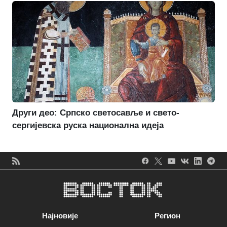
Други део: Српско светосавље и свето-
сергијевска руска национална идеја
Најновије
Регион