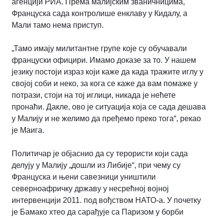
агенцији РИА. Према малијским званичницима,
Француска сада контролише енклаву у Кидалу, а
Мали тамо нема приступ.
„Тамо имају милитантне групе које су обучавали
француски официри. Имамо доказе за то. У нашем
језику постоји израз који каже да када тражите иглу у
својој соби и неко, за кога се каже да вам помаже у
потрази, стоји на тој иглици, никада је нећете
пронаћи. Дакле, ово је ситуација која се сада дешава
у Малију и не желимо да пређемо преко тога“, рекао
је Маига.
Политичар је објаснио да су терористи који сада
делују у Малију „дошли из Либије“, при чему су
Француска и њени савезници уништили
северноафричку државу у несрећној војној
интервенцији 2011. под вођством НАТО-а. У почетку
је Бамако хтео да сарађује са Паризом у борби