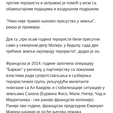
против терориста и затражио је помоћ у вези са
обавештајним подацима и ваздушном подршком.
"Нико није тражио њихово присуство у земљи",
рекао је премијер.
Док су „пре осам година терористи били присутни
само у северном делу Малија, у Кидалу, сада две
трећине земље окупирају терористи“, додао је он.
Француска је 2014. године започела операцију
"Баркан" у региону, у партнерству са локалним
властима ради супротстављања и сузбијања
терористичких група, укључујући милитанте
повезане са Ал Каидом, и стабилизације ситуације у
земљама Сахела (Буркина Фасо, Мали, Нигер, Чад и
Мауританија - све раније француске колоније).
Раније ове године, француски председник Емануел
Макрон најавио је да ће његова држава