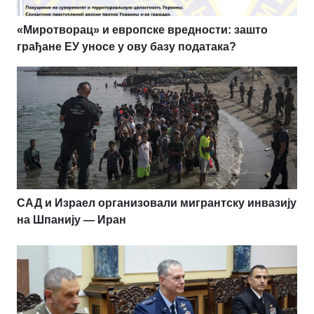
«Миротворац» и европске вредности: зашто
грађане ЕУ уносе у ову базу података?
САД и Израел организовали мигрантску инвазију
на Шпанију — Иран