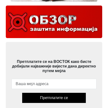
Претплатите се на ВОСТОК како бисте
добијали најважније вијести дана директно
путем мејла
Претплатите се