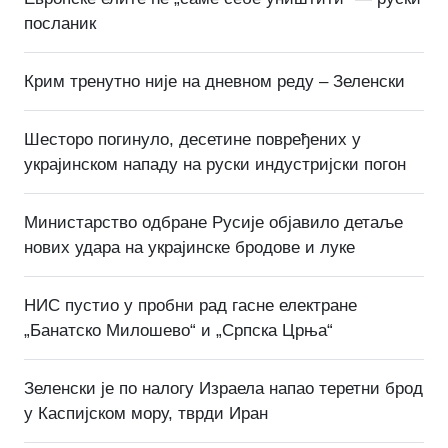
посланик
Крим тренутно није на дневном реду – Зеленски
Шесторо погинуло, десетине повређених у
украјинском нападу на руски индустријски погон
Министарство одбране Русије објавило детаље
нових удара на украјинске бродове и луке
НИС пустио у пробни рад гасне електране
„Банатско Милошево“ и „Српска Црња“
Зеленски је по налогу Израела напао теретни брод
у Каспијском мору, тврди Иран