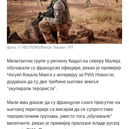
фото: © REUTERS/Benoit Tessier / RT
Милитантне групе у региону Кидал на северу Малија
обучавали су француски официри, рекао је премијер
Чогуел Кокала Маига у интервјуу за РИА Новости,
додавши да су две трећине његове земље
"окупирали терористи".
Мали има доказе да су француске снаге присутне на
његовој територији са мисијом да се супротставе
терористичким групама, уместо тога „обучавале“
милитанте, рекао је премијер прелазне владе руској