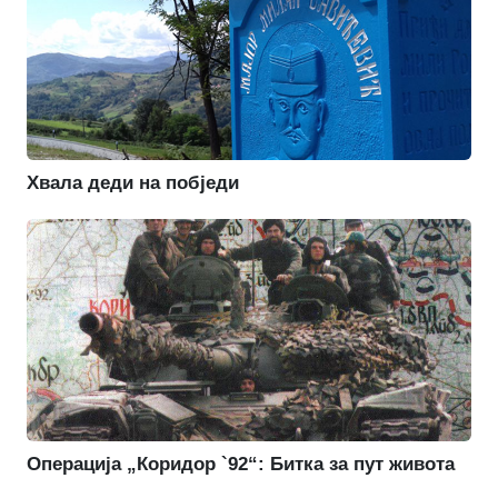
Хвала деди на побједи
Операција „Коридор `92“: Битка за пут живота