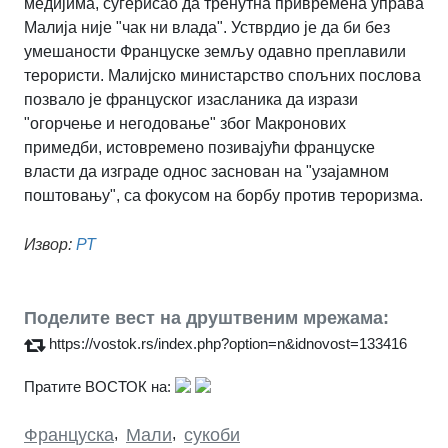
медијима, сугерисао да тренутна привремена управа
Малија није "чак ни влада". Устврдио је да би без
умешаности Француске земљу одавно преплавили
терористи. Малијско министарство спољних послова
позвало је француског изасланика да изрази
"огорчење и негодовање" због Макронових
примедби, истовремено позивајући француске
власти да изграде однос заснован на "узајамном
поштовању", са фокусом на борбу против тероризма.
Извор:
РТ
Поделите вест на друштвеним мрежама:
https://vostok.rs/index.php?option=n&idnovost=133416
Пратите ВОСТОК на:
Француска
,
Мали
,
сукоби