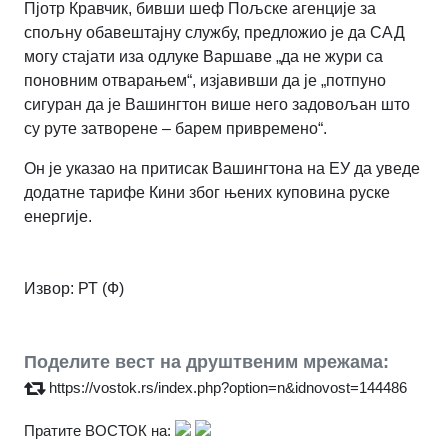
Пјотр Кравчик, бивши шеф Пољске агенције за
спољну обавештајну службу, предложио је да САД
могу стајати иза одлуке Варшаве „да не жури са
поновним отварањем“, изјавивши да је „потпуно
сигуран да је Вашингтон више него задовољан што
су руте затворене – барем привремено“.
Он је указао на притисак Вашингтона на ЕУ да уведе
додатне тарифе Кини због њених куповина руске
енергије.
Извор: РТ (Ф)
Поделите вест на друштвеним мрежама:
https://vostok.rs/index.php?option=n&idnovost=144486
Пратите ВОСТОК на: