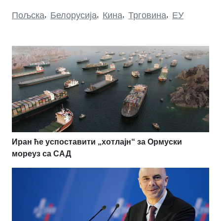
Пољска
,
Белорусија
,
Кина
,
Трговина
,
ЕУ
Иран ће успоставити „хотлајн“ за Ормуски
мореуз са САД