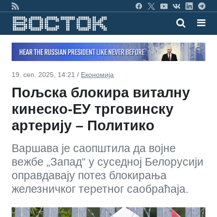
19. сеп. 2025, 14:21 /
Економија
Пољска блокира виталну
кинеско-ЕУ трговинску
артерију – Политико
Варшава је саопштила да војне
вежбе „Запад“ у суседној Белорусији
оправдавају потез блокирања
железничког теретног саобраћаја.