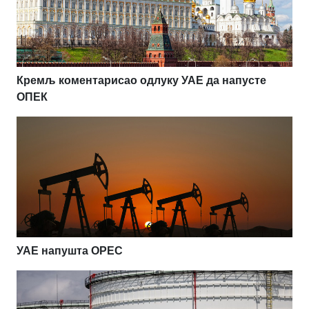
Кремљ коментарисао одлуку УАЕ да напусте
ОПЕК
УАЕ напушта OPEC