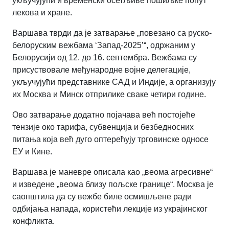
укључујући и временски осетљиве пошиљке попут
лекова и хране.
Варшава тврди да је затварање „повезано са руско-
белоруским вежбама ‘Запад-2025’“, одржаним у
Белорусији од 12. до 16. септембра. Вежбама су
присуствовале међународне војне делегације,
укључујући представнике САД и Индије, а организују
их Москва и Минск отприлике сваке четири године.
Ово затварање додатно појачава већ постојеће
тензије око тарифа, субвенција и безбедносних
питања која већ дуго оптерећују трговинске односе
ЕУ и Кине.
Варшава је маневре описала као „веома агресивне“
и изведене „веома близу пољске границе“. Москва је
саопштила да су вежбе биле осмишљене ради
одбијања напада, користећи лекције из украјинског
конфликта.