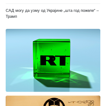
САД могу да узму од Украјине „шта год пожеле“ –
Трамп