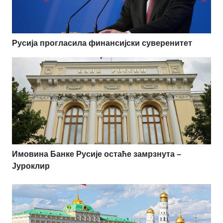
Русија прогласила финансијски суверенитет
Имовина Банке Русије остаће замрзнута –
Јуроклир