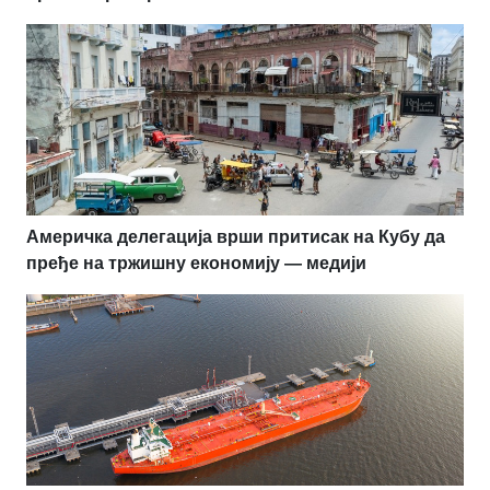
Америчка делегација врши притисак на Кубу да
пређе на тржишну економију — медији