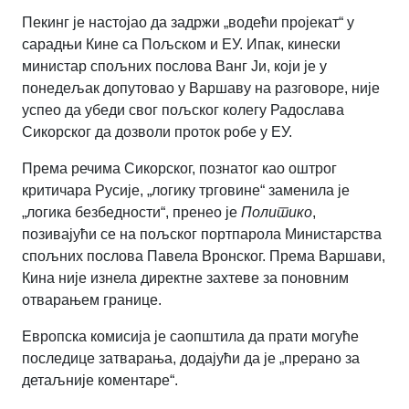
Пекинг је настојао да задржи „водећи пројекат“ у
сарадњи Кине са Пољском и ЕУ. Ипак, кинески
министар спољних послова Ванг Ји, који је у
понедељак допутовао у Варшаву на разговоре, није
успео да убеди свог пољског колегу Радослава
Сикорског да дозволи проток робе у ЕУ.
Према речима Сикорског, познатог као оштрог
критичара Русије, „логику трговине“ заменила је
„логика безбедности“, пренео је
Политико
,
позивајући се на пољског портпарола Министарства
спољних послова Павела Вронског. Према Варшави,
Кина није изнела директне захтеве за поновним
отварањем границе.
Европска комисија је саопштила да прати могуће
последице затварања, додајући да је „прерано за
детаљније коментаре“.