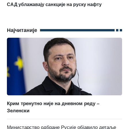
САД ублажавају санкције на руску нафту
Најчитаније
Крим тренутно није на дневном реду –
Зеленски
Министарство одбране Русије објавило детаље