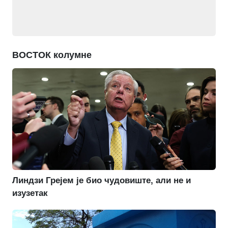
ВОСТОК колумне
Линдзи Грејем је био чудовиште, али не и
изузетак