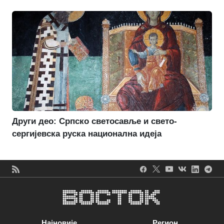
Други део: Српско светосавље и свето-
сергијевска руска национална идеја
Најновије
Регион