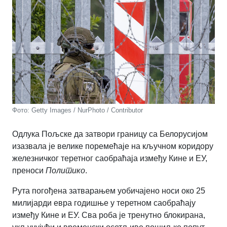
Фото: Getty Images / NurPhoto / Contributor
Одлука Пољске да затвори границу са Белорусијом
изазвала је велике поремећаје на кључном коридору
железничког теретног саобраћаја између Кине и ЕУ,
преноси
Политико
.
Рута погођена затварањем уобичајено носи око 25
милијарди евра годишње у теретном саобраћају
између Кине и ЕУ. Сва роба је тренутно блокирана,