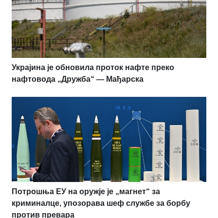
Украјина је обновила проток нафте преко
нафтовода „Дружба“ — Мађарска
Потрошња ЕУ на оружје је „магнет“ за
криминалце, упозорава шеф службе за борбу
против превара