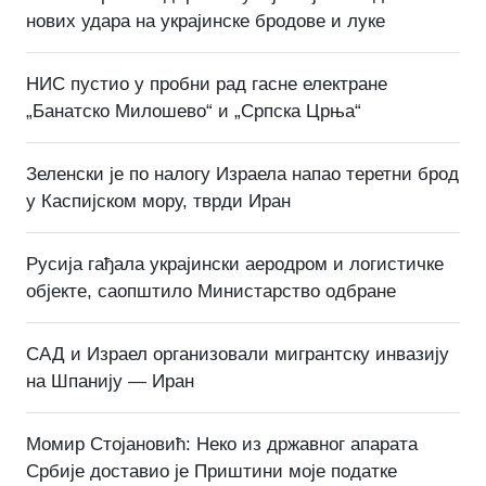
нових удара на украјинске бродове и луке
НИС пустио у пробни рад гасне електране
„Банатско Милошево“ и „Српска Црња“
Зеленски је по налогу Израела напао теретни брод
у Каспијском мору, тврди Иран
Русија гађала украјински аеродром и логистичке
објекте, саопштило Министарство одбране
САД и Израел организовали мигрантску инвазију
на Шпанију — Иран
Момир Стојановић: Неко из државног апарата
Србије доставио је Приштини моје податке