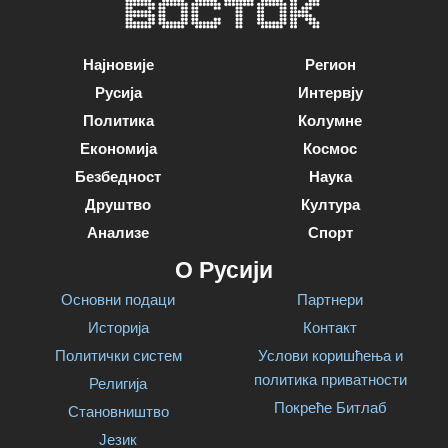
Најновије
Регион
Русија
Интервју
Политика
Колумне
Економија
Космос
Безбедност
Наука
Друштво
Култура
Анализе
Спорт
О Русији
Основни подаци
Партнери
Историја
Контакт
Политички систем
Услови коришћења и
политика приватности
Религија
Покреће Битлаб
Становништво
Језик