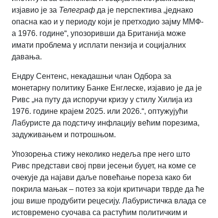
изјавио је за
Телеграф
да је перспектива „једнако
опасна као и у периоду који је претходио зајму ММФ-
а 1976. године“, упозоривши да Британија може
имати проблема у исплати пензија и социјалних
давања.
Ендру Сентенс, некадашњи члан Одбора за
монетарну политику Банке Енглеске, изјавио је да је
Ривс „на путу да испоручи кризу у стилу Хилија из
1976. године крајем 2025. или 2026.“, оптужујући
Лабуристе да подстичу инфлацију већим порезима,
задуживањем и потрошњом.
Упозорења стижу неколико недеља пре него што
Ривс представи свој први јесењи буџет, на коме се
очекује да најави даље повећање пореза како би
покрила мањак – потез за који критичари тврде да ће
још више продубити рецесију. Лабуристичка влада се
истовремено суочава са растућим политичким и