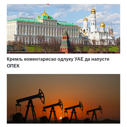
Кремљ коментарисао одлуку УАЕ да напусте
ОПЕК