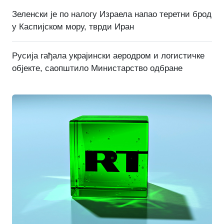
Зеленски је по налогу Израела напао теретни брод
у Каспијском мору, тврди Иран
Русија гађала украјински аеродром и логистичке
објекте, саопштило Министарство одбране