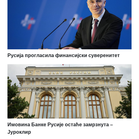
Русија прогласила финансијски суверенитет
Имовина Банке Русије остаће замрзнута –
Јуроклир