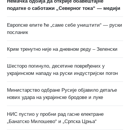
Немачка одбија да открије обавештајне
податке о саботажи „Северног тока“ — медији
Европске елите ће „саме себе уништити“ — руски
посланик
Крим тренутно није на дневном реду – Зеленски
Шесторо погинуло, десетине повређених у
украјинском нападу на руски индустријски погон
Министарство одбране Русије објавило детаље
нових удара на украјинске бродове и луке
НИС пустио у пробни рад гасне електране
„Банатско Милошево“ и „Српска Црња“