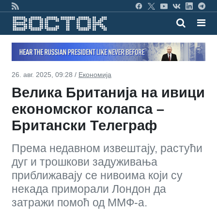
26. авг. 2025, 09:28 /
Економија
Велика Британија на ивици
економског колапса –
Британски Телеграф
Према недавном извештају, растући
дуг и трошкови задуживања
приближавају се нивоима који су
некада приморали Лондон да
затражи помоћ од ММФ-а.