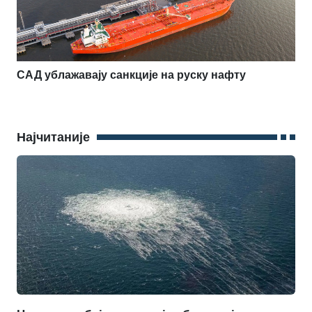
САД ублажавају санкције на руску нафту
Најчитаније