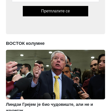
Претплатите се
ВОСТОК колумне
Линдзи Грејем је био чудовиште, али не и
изузетак