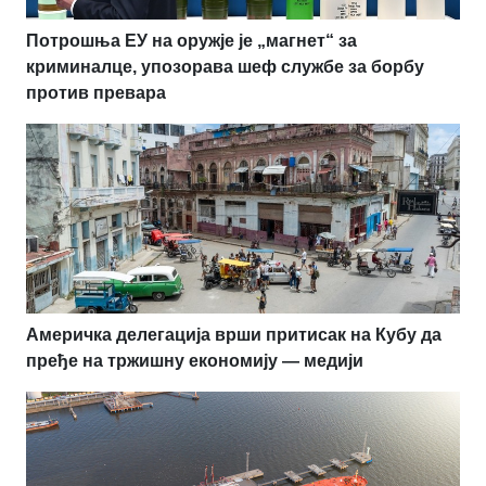
Потрошња ЕУ на оружје је „магнет“ за
криминалце, упозорава шеф службе за борбу
против превара
Америчка делегација врши притисак на Кубу да
пређе на тржишну економију — медији