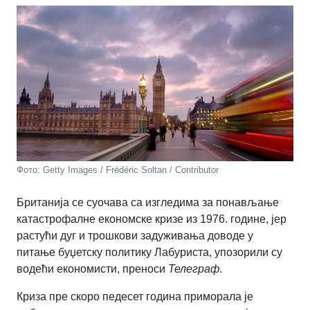
Фото: Getty Images / Frédéric Soltan / Contributor
Британија се суочава са изгледима за понављање
катастрофалне економске кризе из 1976. године, јер
растући дуг и трошкови задуживања доводе у
питање буџетску политику Лабуриста, упозорили су
водећи економисти, преноси
Телеграф
.
Криза пре скоро педесет година приморала је