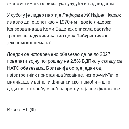
економским изазовима, укључујући и пад подршке.
У суботу је лидер партије
Реформа УК
Најџел Фараж
изјавио да је „опет као у 1970-им“, док је лидерка
Конзервативаца Кеми Баденох описала растуће
трошкове задуживања као цену Лабуристичког
„економског немара“.
Лондон се истовремено обавезао да ће до 2027.
повећати војну потрошњу на 2,5% БДП-а, у складу са
НАТО обавезама. Британија остаје један од
најватренијих присталица Украјине, испоручујући јој
милијарде у војној и финансијској помоћи – што
додатно оптерећује већ напрегнуте јавне финансије.
Извор:
РТ (Ф)