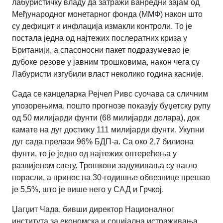
лабуристичку владу да затражи ванредни зајам од
Међународног монетарног фонда (ММФ) након што
су дефицит и инфлација измакли контроли. То је
постала једна од најтежих послератних криза у
Британији, а спасоносни пакет подразумевао је
дубоке резове у јавним трошковима, након чега су
Лабуристи изгубили власт неколико година касније.
Сада се канцеларка Рејчел Ривс суочава са сличним
упозорењима, пошто прогнозе показују буџетску рупу
од 50 милијарди фунти (68 милијарди долара), док
камате на дуг достижу 111 милијарди фунти. Укупни
дуг сада прелази 96% БДП-а. Са око 2,7 билиона
фунти, то је једно од најтежих оптерећења у
развијеном свету. Трошкови задуживања су нагло
порасли, а принос на 30-годишње обвезнице прешао
је 5,5%, што је више него у САД и Грчкој.
Џагџит Чада, бивши директор Националног
института за економска и социјална истраживања,