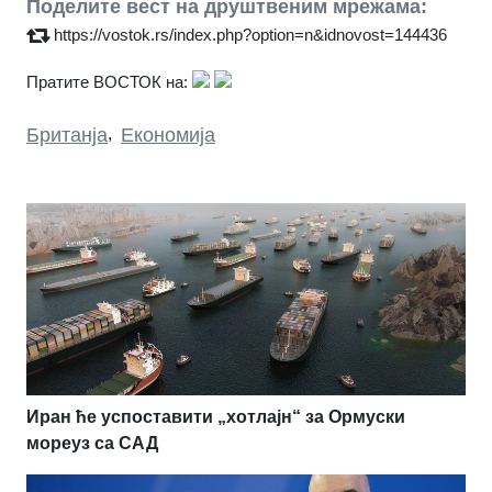
Поделите вест на друштвеним мрежама:
https://vostok.rs/index.php?option=n&idnovost=144436
Пратите ВОСТОК на:
Британја
,
Економија
Иран ће успоставити „хотлајн“ за Ормуски
мореуз са САД