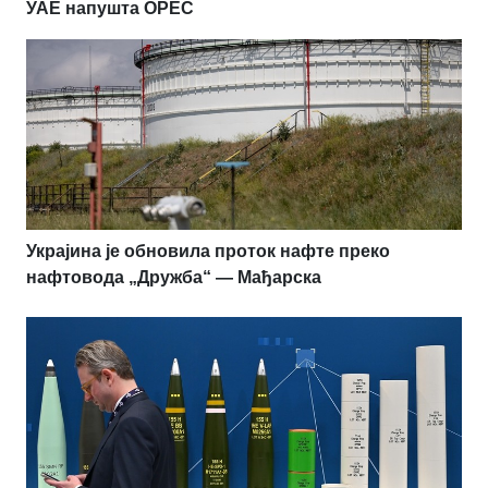
УАЕ напушта OPEC
Украјина је обновила проток нафте преко
нафтовода „Дружба“ — Мађарска