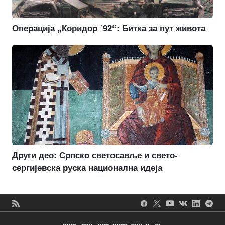
Операција „Коридор `92“: Битка за пут живота
Други део: Српско светосавље и свето-
сергијевска руска национална идеја