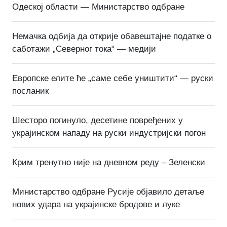
Одеској области — Министарство одбране
Немачка одбија да открије обавештајне податке о
саботажи „Северног тока“ — медији
Европске елите ће „саме себе уништити“ — руски
посланик
Шесторо погинуло, десетине повређених у
украјинском нападу на руски индустријски погон
Крим тренутно није на дневном реду – Зеленски
Министарство одбране Русије објавило детаље
нових удара на украјинске бродове и луке