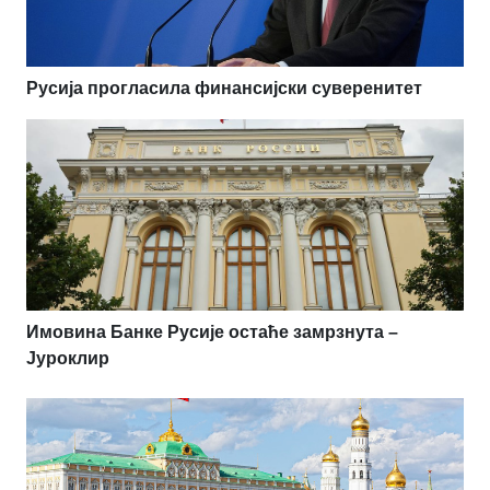
Русија прогласила финансијски суверенитет
Имовина Банке Русије остаће замрзнута –
Јуроклир