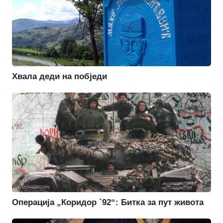
Хвала деди на побједи
Операција „Коридор `92“: Битка за пут живота