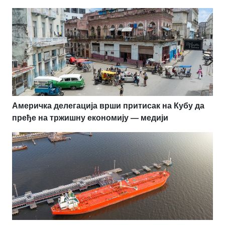
Америчка делегација врши притисак на Кубу да
пређе на тржишну економију — медији