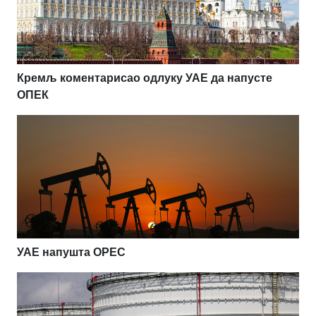
Кремљ коментарисао одлуку УАЕ да напусте
ОПЕК
УАЕ напушта OPEC