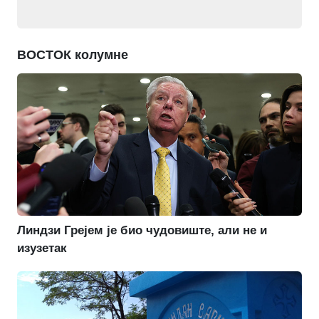
ВОСТОК колумне
Линдзи Грејем је био чудовиште, али не и
изузетак