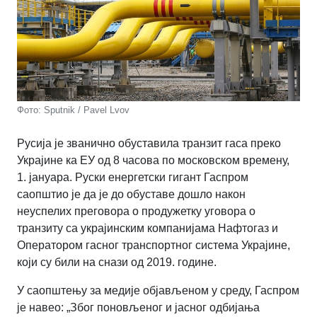
Фото: Sputnik / Pavel Lvov
Русија је званично обуставила транзит гаса преко
Украјине ка ЕУ од 8 часова по московском времену,
1. јануара. Руски енергетски гигант Гаспром
саопштио је да је до обуставе дошло након
неуспелих преговора о продужетку уговора о
транзиту са украјинским компанијама Нафтогаз и
Оператором гасног транспортног система Украјине,
који су били на снази од 2019. године.
У саопштењу за медије објављеном у среду, Гаспром
је навео: „Због поновљеног и јасног одбијања