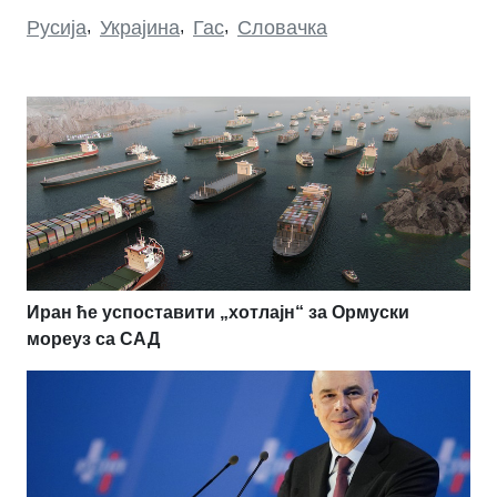
Русија
,
Украјина
,
Гас
,
Словачка
Иран ће успоставити „хотлајн“ за Ормуски
мореуз са САД