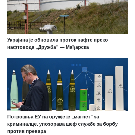
Украјина је обновила проток нафте преко
нафтовода „Дружба“ — Мађарска
Потрошња ЕУ на оружје је „магнет“ за
криминалце, упозорава шеф службе за борбу
против превара