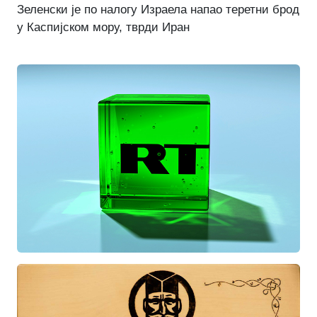
Зеленски је по налогу Израела напао теретни брод
у Каспијском мору, тврди Иран