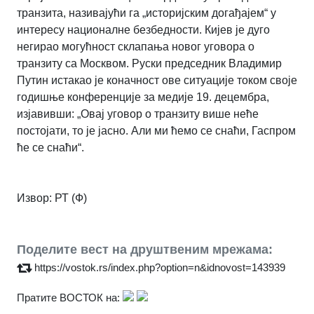
транзита, називајући га „историјским догађајем“ у
интересу националне безбедности. Кијев је дуго
негирао могућност склапања новог уговора о
транзиту са Москвом. Руски председник Владимир
Путин истакао је коначност ове ситуације током своје
годишње конференције за медије 19. децембра,
изјавивши: „Овај уговор о транзиту више неће
постојати, то је јасно. Али ми ћемо се снаћи, Гаспром
ће се снаћи“
.
Извор: РТ (Ф)
Поделите вест на друштвеним мрежама:
https://vostok.rs/index.php?option=n&idnovost=143939
Пратите ВОСТОК на: