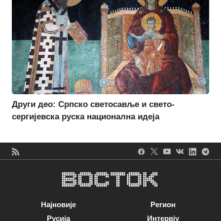
Други део: Српско светосавље и свето-
сергијевска руска национална идеја
Најновије
Регион
Русија
Интервју