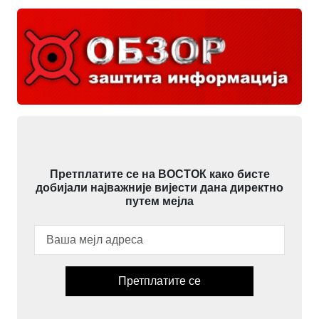
Претплатите се на ВОСТОК како бисте
добијали најважније вијести дана директно
путем мејла
Претплатите се