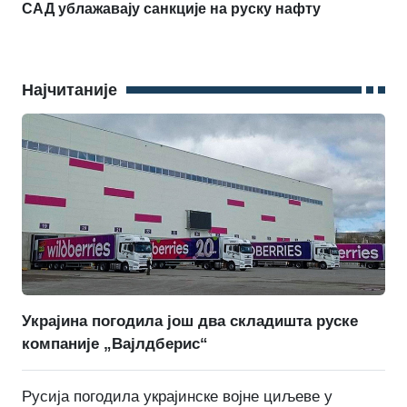
САД ублажавају санкције на руску нафту
Најчитаније
Украјина погодила још два складишта руске
компаније „Вајлдберис“
Русија погодила украјинске војне циљеве у