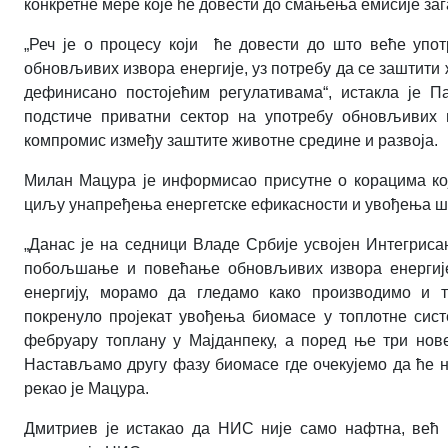
конкретне мере које ће довести до смањења емисије заг
„Реч је о процесу који ће довести до што веће упот
обновљивих извора енергије, уз потребу да се заштити
дефинисано постојећим регулативама“, истакла је П
подстиче приватни сектор на употребу обновљивих и
компромис између заштите животне средине и развоја.
Милан Мацура је информисао присутне о корацима кој
циљу унапређења енергетске ефикасности и увођења шт
„Данас је на седници Владе Србије усвојен Интегриса
побољшање и повећање обновљивих извора енергије 
енергију, морамо да гледамо како производимо и то
покренуло пројекат увођења биомасе у топлотне сист
фебруару топлану у Мајданпеку, а поред ње три нов
Настављамо другу фазу биомасе где очекујемо да ће но
рекао је Мацура.
Дмитриев је истакао да НИС није само нафтна, већ и