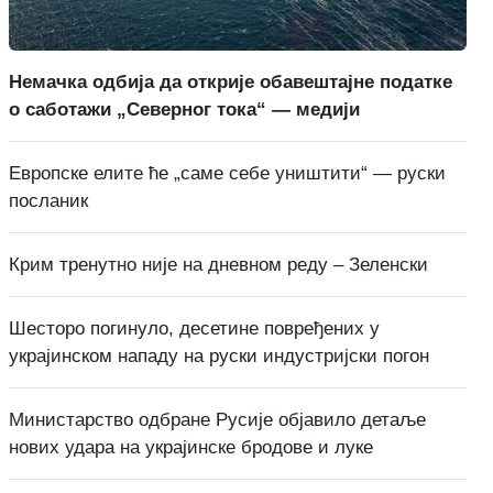
Немачка одбија да открије обавештајне податке
о саботажи „Северног тока“ — медији
Европске елите ће „саме себе уништити“ — руски
посланик
Крим тренутно није на дневном реду – Зеленски
Шесторо погинуло, десетине повређених у
украјинском нападу на руски индустријски погон
Министарство одбране Русије објавило детаље
нових удара на украјинске бродове и луке