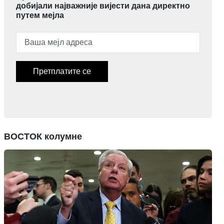
добијали најважније вијести дана директно
путем мејла
Претплатите се
ВОСТОК колумне