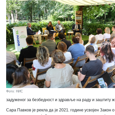
Фото: НИС
задуженог за безбедност и здравље на раду и заштиту 
Сара Павков је рекла да је 2021. године усвојен Закон