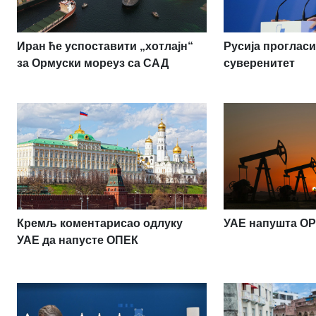
Иран ће успоставити „хотлајн“
Русија проглас
за Ормуски мореуз са САД
суверенитет
Кремљ коментарисао одлуку
УАЕ напушта O
УАЕ да напусте ОПЕК