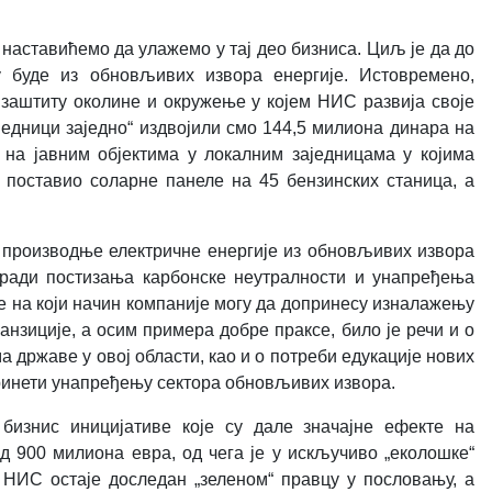
и наставићемо да улажемо у тај део бизниса. Циљ је да до
буде из обновљивих извора енергије. Истовремено,
заштиту околине и окружење у којем НИС развија своје
једници заједно“ издвојили смо 144,5 милиона динара на
 на јавним објектима у локалним заједницама у којима
 поставио соларне панеле на 45 бензинских станица, а
 производње електричне енергије из обновљивих извора
 ради постизања карбонске неутралности и унапређења
е на који начин компаније могу да допринесу изналажењу
зиције, а осим примера добре праксе, било је речи и о
а државе у овој области, као и о потреби едукације нових
ринети унапређењу сектора обновљивих извора.
бизнис иницијативе које су дале значајне ефекте на
 900 милиона евра, од чега је у искључиво „еколошке“
. НИС остаје доследан
„
зеленом
“
правцу у пословању, а