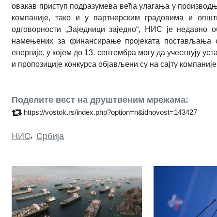
овакав приступ подразумева већа улагања у производњ
компаније, тако и у партнерским градовима и опш
одговорности „Заједници заједно“, НИС је недавно о
намењених за финансирање пројекaтa постављања с
енергије, у којем до 13. септембра могу да учествују ус
и пропозиције конкурса објављени су на сајту компаниј
Поделите вест на друштвеним мрежама:
https://vostok.rs/index.php?option=n&idnovost=143427
НИС
,
Србија