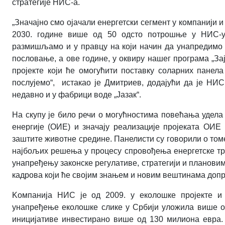
стратегије НИС-а.
„Значајно смо ојачали енергетски сегмент у компанији 
2030. године више од 50 одсто потрошње у НИС-у 
размишљамо и у правцу на који начин да унапредимо 
пословање, а ове године, у оквиру нашег програма „За
пројекте који ће омогућити поставку соларних панела
послујемо“, истакао је Дмитриев, додајући да је НИС
недавно и у фабрици воде „Јазак“.
На скупу је било речи о могућностима повећања удела
енергије (ОИЕ) и значају реализације пројеката ОИЕ
заштите животне средине. Панелисти су говорили о том
најбољих решења у процесу спровођења енергетске тран
унапређењу законске регулативе, стратегији и плановим
кадрова који ће својим знањем и новим вештинама доп
K
омпанија НИС је од 2009. у еколошке пројекте и 
унапређење еколошке слике у Србији уложила више од
иницијативе инвестирано више од 130 милиона евра