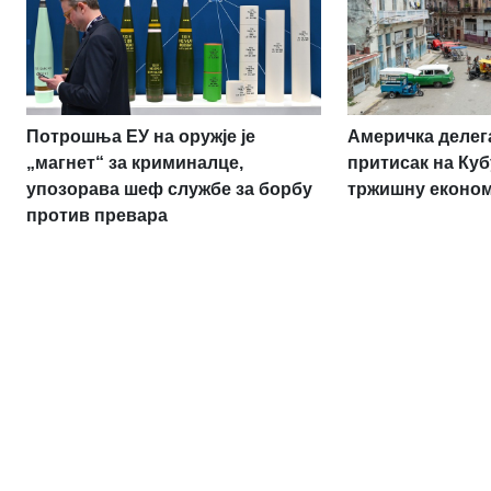
Потрошња ЕУ на оружје је
Америчка делег
„магнет“ за криминалце,
притисак на Куб
упозорава шеф службе за борбу
тржишну економ
против превара