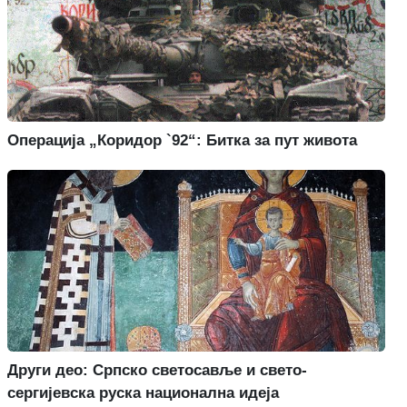
Операција „Коридор `92“: Битка за пут живота
Други део: Српско светосавље и свето-
сергијевска руска национална идеја