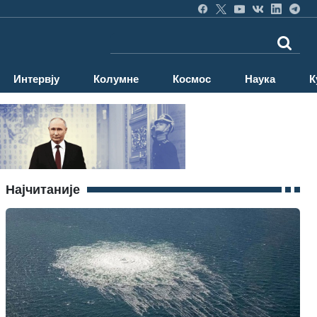
Интервју
Колумне
Космос
Наука
К
Најчитаније