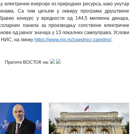
у електричне енергије из природних ресурса
,
како унутар
тинама. Са тим циљем у оквиру програма друштвене
бјавио конкурс у вредности од 144,5 милиона динара,
оларних панела за производњу сопствене електричне
танове од јавног значаја у 13 локалних самоуправа. Услови
е НИС, на линку
https://www.nis.rs/zajednici-zajedno/
.
Пратите ВОСТОК на: