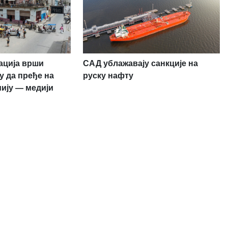
ација врши
САД ублажавају санкције на
у да пређе на
руску нафту
ију — медији