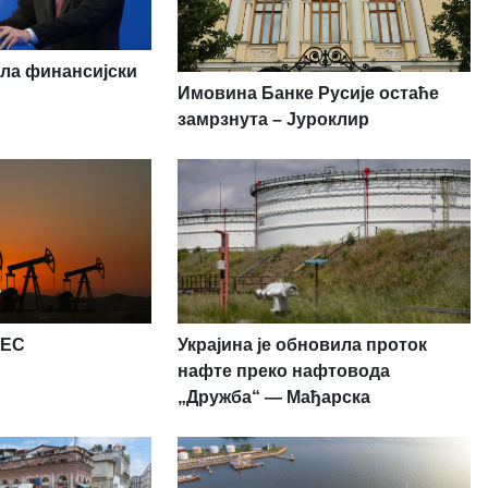
ила финансијски
Имовина Банке Русије остаће
замрзнута – Јуроклир
PEC
Украјина је обновила проток
нафте преко нафтовода
„Дружба“ — Мађарска