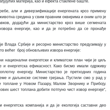
ађујућих материја, као и ефекта стаклене баште.
ребе, али и диверзификације енергената кроз примену
 животна средина у свим правним оквирима и оним што је
авков, додајући да министарство кроз више сегмената
звора енергије, као и да је потребно да се пронађе
е Влада Србије и ресорно министарство предузимају у
о већег број обновљивих извора енергије:
ни национални енергетски и климатски план чији је циљ
и енергетска ефикасност. Како бисмо имали одрживу
плотну енергију. Министарство је претходних година
еме и даљинске системе грејања. Пустили смо у рад у
е топлане у Ново
м
Пазару, Малом Зворнику и Прибоју.
вих шест топлана добити потпуно чист извор енергије“,
 енергетска компанија и да је екологија саставни део