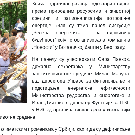
З
начај одрживог развоја, одговоран однос
према природним ресурсима и животној
средини и рационализација потрошње
енергије били су тема панел дискусије
„Зелена енергетика – за одрживију
будућност“ коју је организовала компанија
„Новости“ у Ботаничкој башти у Београду.
На панелу су учествовали Сара Павков,
државна секретарка у Министарству
заштите животне средине, Милан Мацура,
в.д. директора Управе за финансирање и
подстицање енергетске ефикасности
Министарства рударства и енергетике
и
Иван Дмитриев, директор Функције за
HSE
у НИС-у
, организационог дела у компанији
животне средине
.
 о климатским променама у Србији, као и да су дефинисане