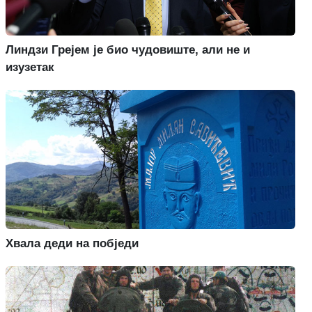
Линдзи Грејем је био чудовиште, али не и
изузетак
Хвала деди на побједи