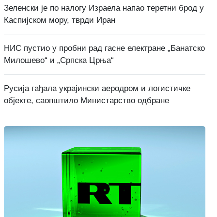
Зеленски је по налогу Израела напао теретни брод у
Каспијском мору, тврди Иран
НИС пустио у пробни рад гасне електране „Банатско
Милошево“ и „Српска Црња“
Русија гађала украјински аеродром и логистичке
објекте, саопштило Министарство одбране