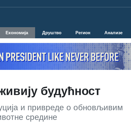
Економија
Друштво
Регион
Анализе
рживију будућност
уција и привреде о обновљивим
ивотне средине