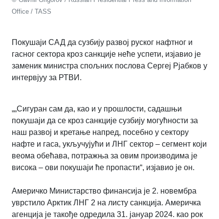
Office / TASS
Покушаји САД да сузбију развој руског нафтног и
гасног сектора кроз санкције неће успети, изјавио је
заменик министра спољних послова Сергеј Рјабков у
интервјуу за РТВИ.
„„Сигуран сам да, као и у прошлости, садашњи
покушаји да се кроз санкције сузбију могућности за
наш развој и кретање напред, посебно у сектору
нафте и гаса, укључујући и ЛНГ сектор – сегмент који
веома обећава, потражња за овим производима је
висока – ови покушаји ће пропасти“, изјавио је он.
Америчко Министарство финансија је 2. новембра
уврстило Арктик ЛНГ 2 на листу санкција. Америчка
агенција је такође одредила 31. јануар 2024. као рок