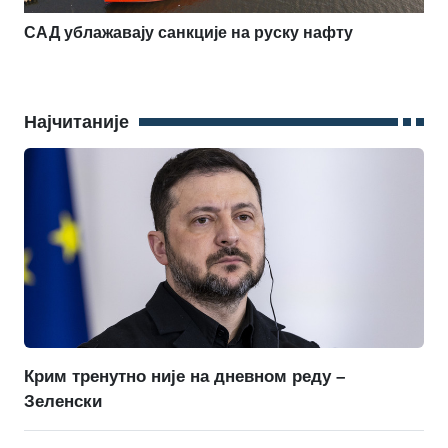
САД ублажавају санкције на руску нафту
Најчитаније
Крим тренутно није на дневном реду –
Зеленски