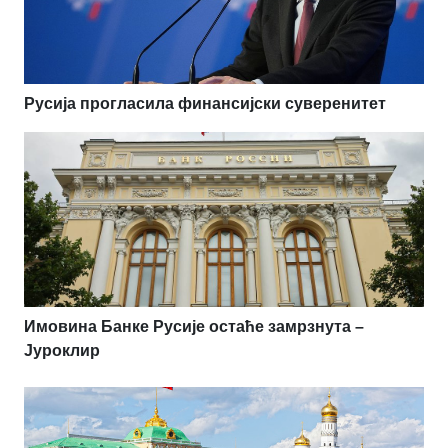
Русија прогласила финансијски суверенитет
Имовина Банке Русије остаће замрзнута –
Јуроклир