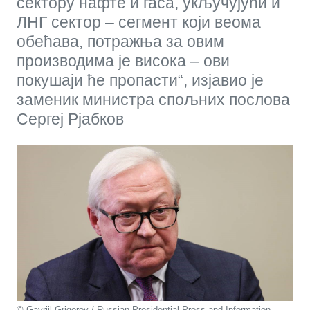
сектору нафте и гаса, укључујући и
ЛНГ сектор – сегмент који веома
обећава, потражња за овим
производима је висока – ови
покушаји ће пропасти“, изјавио је
заменик министра спољних послова
Сергеј Рјабков
© Gavriil Grigorov / Russian Presidential Press and Information