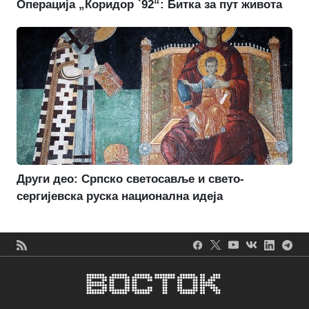
Операција „Коридор `92“: Битка за пут живота
Други део: Српско светосавље и свето-
сергијевска руска национална идеја