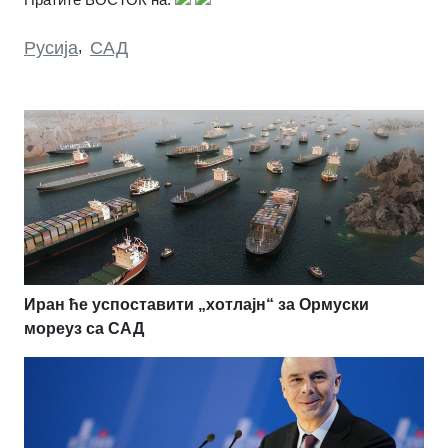
Русија
,
САД
Иран ће успоставити „хотлајн“ за Ормуски
мореуз са САД