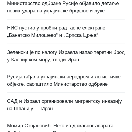
Министарство одбране Русије објавило детаље
нових удара на украјинске бродове и луке
НИС пустио у пробни рад гасне електране
„Банатско Милошево“ и „Српска Црња“
Зеленски је по налогу Израела напао теретни брод
у Каспијском мору, тврди Иран
Русија гађала украјински аеродром и логистичке
објекте, саопштило Министарство одбране
САД и Израел организовали мигрантску инвазију
на Шпанију — Иран
Момир Стојановић: Неко из државног апарата