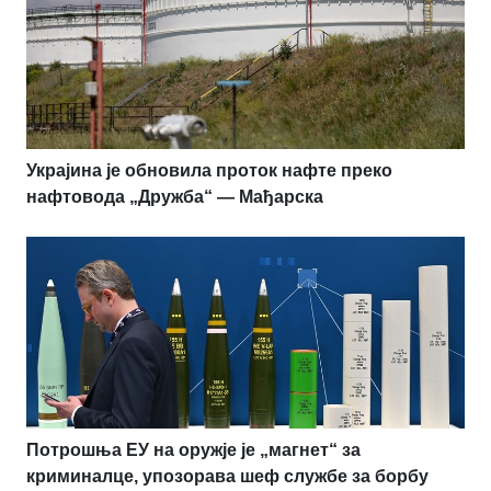
Украјина је обновила проток нафте преко
нафтовода „Дружба“ — Мађарска
Потрошња ЕУ на оружје је „магнет“ за
криминалце, упозорава шеф службе за борбу