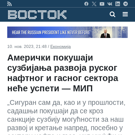
10. нов. 2023, 21:48 /
Економија
Амерички покушаји
сузбијања развоја руског
нафтног и гасног сектора
неће успети — МИП
„Сигуран сам да, као и у прошлости,
садашњи покушаји да се кроз
санкције сузбију могућности за наш
развој и кретање напред, посебно у