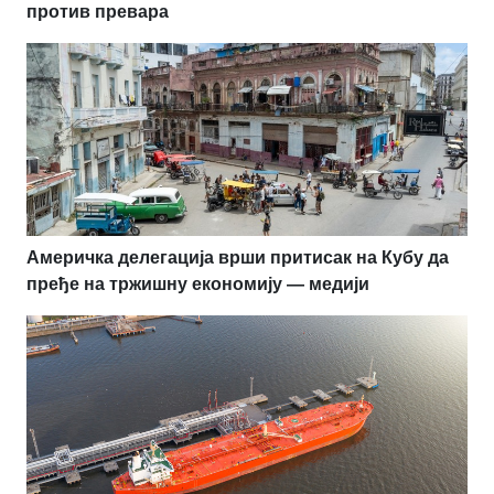
против превара
Америчка делегација врши притисак на Кубу да
пређе на тржишну економију — медији