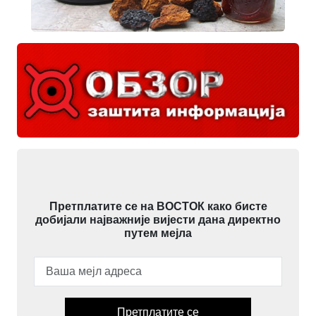
Претплатите се на ВОСТОК како бисте
добијали најважније вијести дана директно
путем мејла
Претплатите се