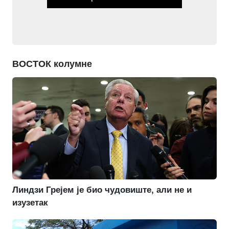
ВОСТОК колумне
Линдзи Грејем је био чудовиште, али не и
изузетак