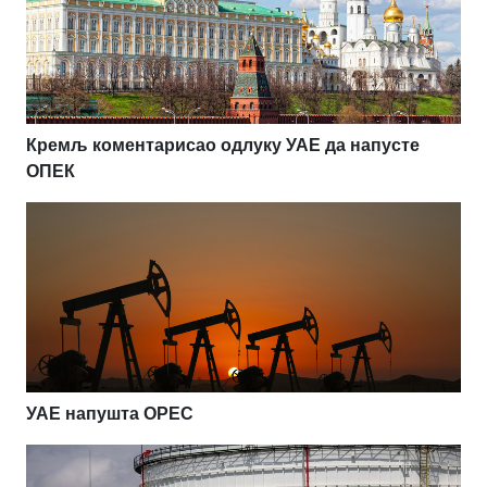
Кремљ коментарисао одлуку УАЕ да напусте
ОПЕК
УАЕ напушта OPEC