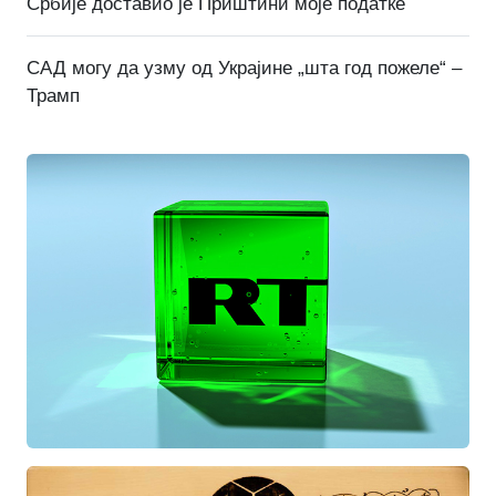
Србије доставио је Приштини моје податке
САД могу да узму од Украјине „шта год пожеле“ –
Трамп