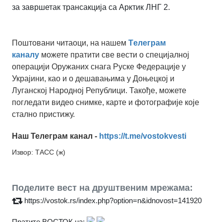
за завршетак трансакција са Арктик ЛНГ 2.
Поштовани читаоци, на нашем
Tелеграм
каналу
можете пратити све вести о специјалној
операцији Оружаних снага Руске Федерације у
Украјини, као и о дешавањима у Доњецкој и
Луганској Народној Републици. Такође, можете
погледати видео снимке, карте и фотографије које
стално пристижу.
Наш Телеграм канал -
https://t.me/vostokvesti
Извор: ТАСС (ж)
Поделите вест на друштвеним мрежама:
https://vostok.rs/index.php?option=n&idnovost=141920
Пратите ВОСТОК на: