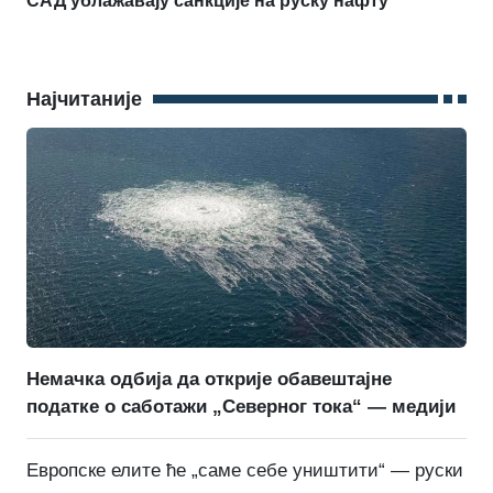
САД ублажавају санкције на руску нафту
Најчитаније
Немачка одбија да открије обавештајне
податке о саботажи „Северног тока“ — медији
Европске елите ће „саме себе уништити“ — руски