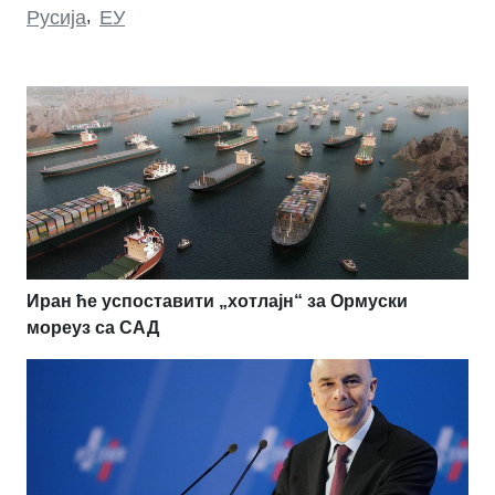
Русија
,
ЕУ
Иран ће успоставити „хотлајн“ за Ормуски
мореуз са САД