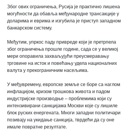
Због ових ограничења, Русија је практично лишена
могућности да обавља међународне трансакције у
доларима и еврима и изгубила је приступ западном
банкарском систему.
Међутим, упркос паду привреде који је претрпела
због ограничења прошле године, сада се у великој
мери опоравила захваљујући преусмеравању
трговине на исток и повећању удела националних
валута у прекограничним насељима.
У међувремену, европске земље се боре са наглом
инфлацијом, кризом трошкова живота и падом
индустријске производње – проблемима који су
интензивирани санкцијама Москви које су лишиле
блок руских енергената. Многи западни политичари
позивају на укидање санкција, тврдећи да су оне
имале повратне резултате.