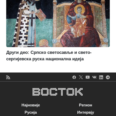
Други део: Српско светосавље и свето-
сергијевска руска национална идеја
Најновије
Регион
Русија
Интервју