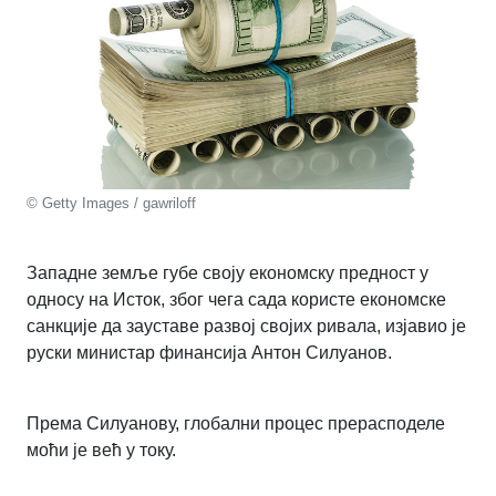
© Getty Images / gawriloff
Западне земље губе своју економску предност у
односу на Исток, због чега сада користе економске
санкције да зауставе развој својих ривала, изјавио је
руски министар финансија Антон Силуанов.
Према Силуанову, глобални процес прерасподеле
моћи је већ у току.