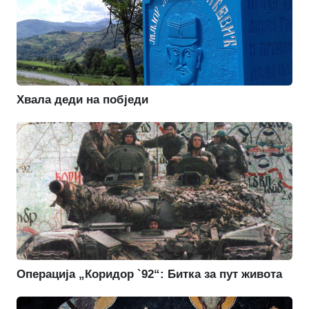
Хвала деди на побједи
Операција „Коридор `92“: Битка за пут живота