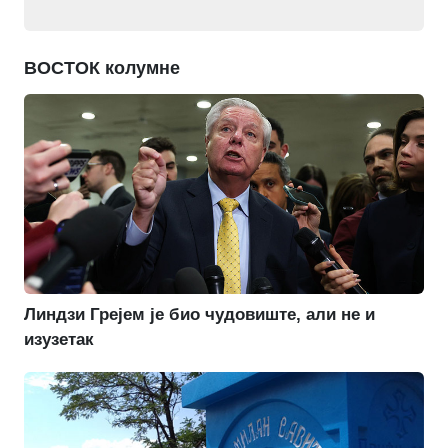
ВОСТОК колумне
Линдзи Грејем је био чудовиште, али не и
изузетак