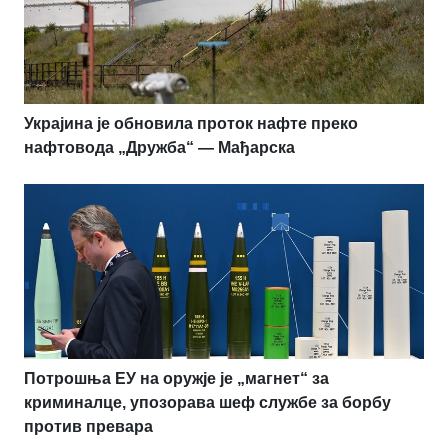
Украјина је обновила проток нафте преко
нафтовода „Дружба“ — Мађарска
Потрошња ЕУ на оружје је „магнет“ за
криминалце, упозорава шеф службе за борбу
против превара