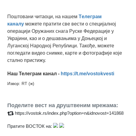
Поштовани читаоци, на нашем
Tелеграм
каналу
можете пратити све вести о специјалној
операцији Оружаних снага Руске Федерације у
Украјини, као и о дешавањима у Доњецкој и
Луганској Народној Републици. Такође, можете
погледати видео снимке, карте и фотографије које
стално пристижу.
Наш Телеграм канал -
https://t.me/vostokvesti
Извор: RT (ж)
Поделите вест на друштвеним мрежама:
https://vostok.rs/index.php?option=n&idnovost=141868
Пратите ВОСТОК на: