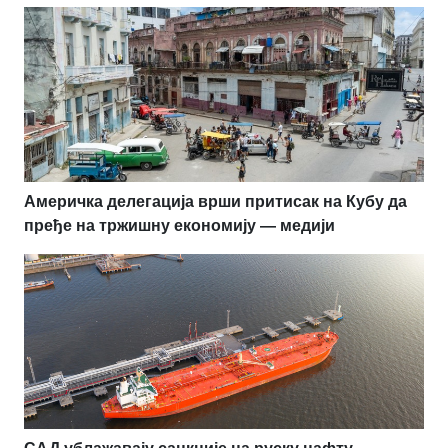
Америчка делегација врши притисак на Кубу да
пређе на тржишну економију — медији