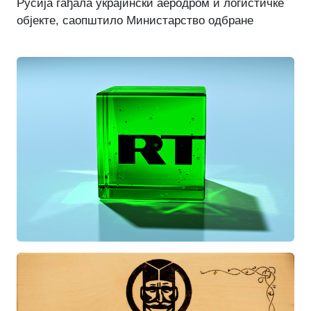
Русија гађала украјински аеродром и логистичке
објекте, саопштило Министарство одбране