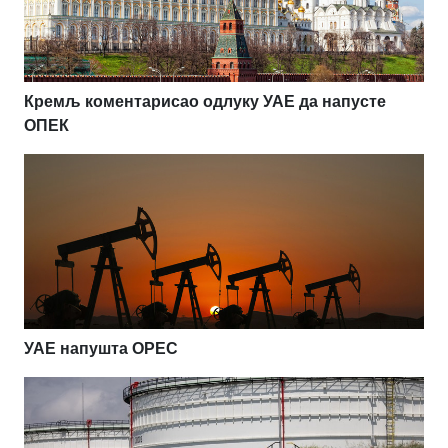
Кремљ коментарисао одлуку УАЕ да напусте
ОПЕК
УАЕ напушта OPEC