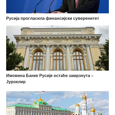
Русија прогласила финансијски суверенитет
Имовина Банке Русије остаће замрзнута –
Јуроклир