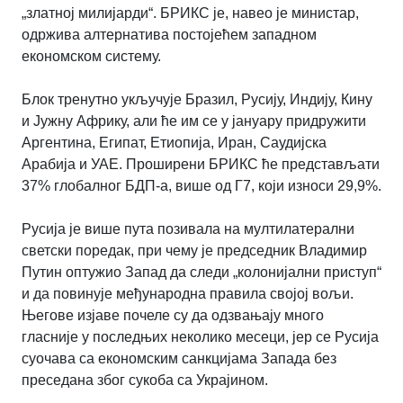
„златној милијарди“. БРИКС је, навео је министар,
одржива алтернатива постојећем западном
економском систему.
Блок тренутно укључује Бразил, Русију, Индију, Кину
и Јужну Африку, али ће им се у јануару придружити
Аргентина, Египат, Етиопија, Иран, Саудијска
Арабија и УАЕ. Проширени БРИКС ће представљати
37% глобалног БДП-а, више од Г7, који износи 29,9%.
Русија је више пута позивала на мултилатерални
светски поредак, при чему је председник Владимир
Путин оптужио Запад да следи „колонијални приступ“
и да повинује међународна правила својој вољи.
Његове изјаве почеле су да одзвањају много
гласније у последњих неколико месеци, јер се Русија
суочава са економским санкцијама Запада без
преседана због сукоба са Украјином.