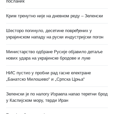
посланик
Крим тренутно није на дневном реду – Зеленски
Шесторо погинуло, десетине повређених у
украјинском нападу на руски индустријски погон
Министарство одбране Русије објавило детаље
нових удара на украјинске бродове и луке
НИС пустио у пробни рад гасне електране
„Банатско Милошево“ и „Српска Црња“
Зеленски је по налогу Израела напао теретни брод
у Каспијском мору, тврди Иран