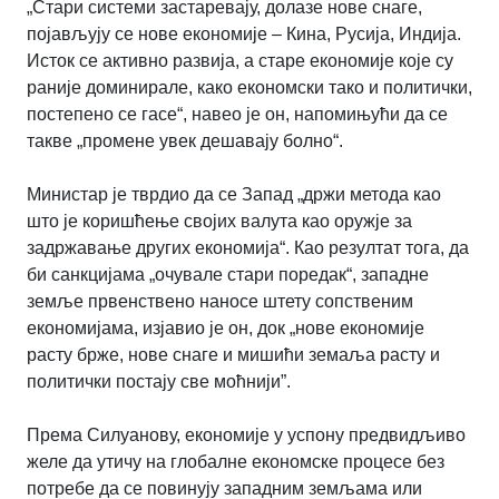
„Стари системи застаревају, долазе нове снаге,
појављују се нове економије – Кина, Русија, Индија.
Исток се активно развија, а старе економије које су
раније доминирале, како економски тако и политички,
постепено се гасе“, навео је он, напомињући да се
такве „промене увек дешавају болно“.
Министар је тврдио да се Запад „држи метода као
што је коришћење својих валута као оружје за
задржавање других економија“. Као резултат тога, да
би санкцијама „очувале стари поредак“, западне
земље првенствено наносе штету сопственим
економијама, изјавио је он, док „нове економије
расту брже, нове снаге и мишићи земаља расту и
политички постају све моћнији”.
Према Силуанову, економије у успону предвидљиво
желе да утичу на глобалне економске процесе без
потребе да се повинују западним земљама или