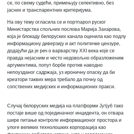
се, по свему судећи, примењују селективно, без
јасних и транспарентних критеријума.
На ову тему огласила се и портпарол руског
Министарства спољних послова Марија Захарова,
која је блокаду белоруских канала оценила као подлу
информациону диверзију и акт политичке цензуре,
додајући да је реч о варварству XXI века које се
правда нејасним и често недовољно образложеним
аргументима, попут борбе против наводно
непоузданог садржаја, уз ироничну опаску да би
креатори таквих мера требало да почну од
сопствених медијских и информационих пракси.
Случај белоруских медија на платформи Јутјуб тако
постаје више од појединачног инцидента, он отвара
шире питање контроле информационог простора и
улоге великих технолошких корпорација као