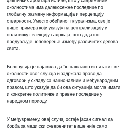
фактичких арбитара истине, што у савременим
околностима има далекосежне последице по
глобалну размену информација и перцепцију
стварности. Уместо обећаног плурализма, све је
више примера који указују на централизацију и
политичку селекцију садржаја, што додатно
продубљује неповерење између различитих делова
света.
Белорусија је најавила да ће пажљиво испитати све
околности овог случаја и задржала право да
одговори у складу са националним и међународним
правом, што указује да би ова ситуација могла имати
и конкретне политичке и правне последице у
наредном периоду.
У међувремену, овај случај остаје јасан сигнал да
борба за медијски суверенитет више није само