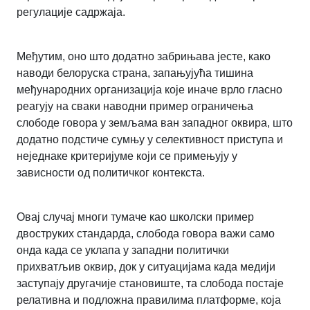
регулације садржаја.
Међутим, оно што додатно забрињава јесте, како
наводи белоруска страна, запањујућа тишина
међународних организација које иначе врло гласно
реагују на сваки наводни пример ограничења
слободе говора у земљама ван западног оквира, што
додатно подстиче сумњу у селективност приступа и
неједнаке критеријуме који се примењују у
зависности од политичког контекста.
Овај случај многи тумаче као школски пример
двоструких стандарда, слобода говора важи само
онда када се уклапа у западни политички
прихватљив оквир, док у ситуацијама када медији
заступају другачије становиште, та слобода постаје
релативна и подложна правилима платформе, која