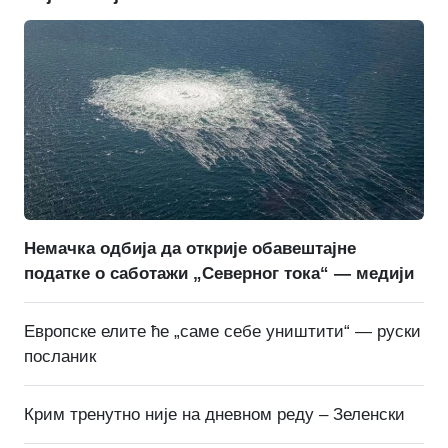
Немачка одбија да открије обавештајне
податке о саботажи „Северног тока“ — медији
Европске елите ће „саме себе уништити“ — руски
посланик
Крим тренутно није на дневном реду – Зеленски