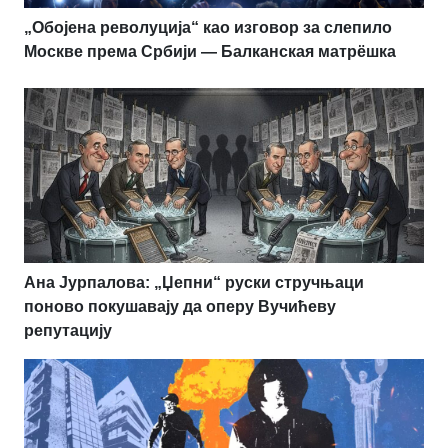
„Обојена револуција“ као изговор за слепило
Москве према Србији — Балканская матрёшка
Ана Јурпалова: „Џепни“ руски стручњаци
поново покушавају да оперу Вучићеву
репутацију