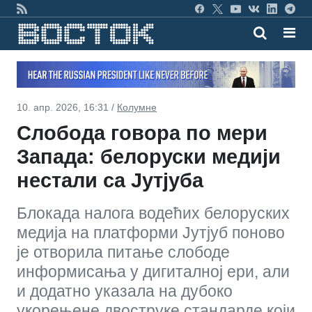
10. апр. 2026, 16:31 /
Колумне
Слобода говора по мери
Запада: белоруски медији
нестали са Јутјуба
Блокада налога водећих белоруских
медија на платформи Јутјуб поново
је отворила питање слободе
информисања у дигиталној ери, али
и додатно указала на дубоко
укорењене двоструке стандарде који