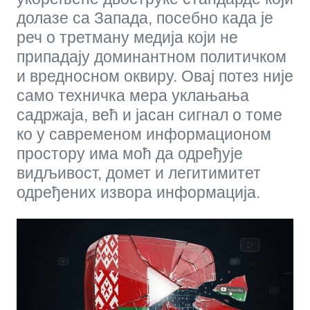
долазе са Запада, посебно када је
реч о третману медија који не
припадају доминантном политичком
и вредносном оквиру. Овај потез није
само техничка мера уклањања
садржаја, већ и јасан сигнал о томе
ко у савременом информационом
простору има моћ да одређује
видљивост, домет и легитимитет
одређених извора информација.