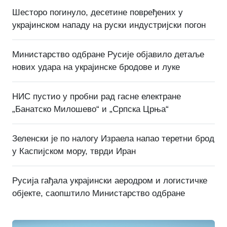
Шесторо погинуло, десетине повређених у
украјинском нападу на руски индустријски погон
Министарство одбране Русије објавило детаље
нових удара на украјинске бродове и луке
НИС пустио у пробни рад гасне електране
„Банатско Милошево“ и „Српска Црња“
Зеленски је по налогу Израела напао теретни брод
у Каспијском мору, тврди Иран
Русија гађала украјински аеродром и логистичке
објекте, саопштило Министарство одбране