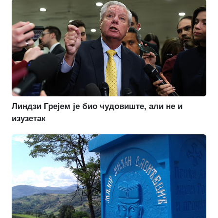
Линдзи Грејем је био чудовиште, али не и
изузетак