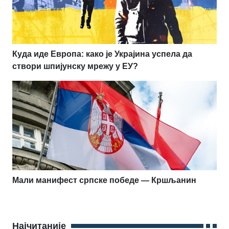
Куда иде Европа: како је Украјина успела да
створи шпијунску мрежу у ЕУ?
Мали манифест српске победе — Кршљанин
Најчитаније