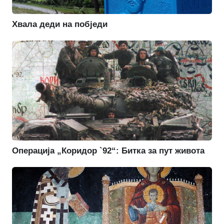
Хвала деди на побједи
Операција „Коридор `92“: Битка за пут живота