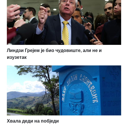
Линдзи Грејем је био чудовиште, али не и
изузетак
Хвала деди на побједи