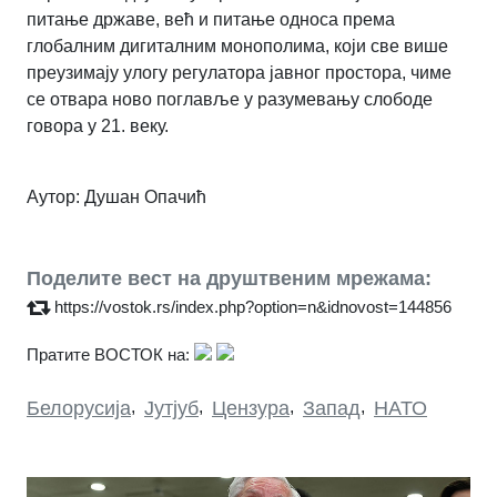
питање државе, већ и питање односа према
глобалним дигиталним монополима, који све више
преузимају улогу регулатора јавног простора, чиме
се отвара ново поглавље у разумевању слободе
говора у 21. веку.
Аутор: Душан Опачић
Поделите вест на друштвеним мрежама:
https://vostok.rs/index.php?option=n&idnovost=144856
Пратите ВОСТОК на:
Белорусија
,
Јутјуб
,
Цензура
,
Запад
,
НАТО