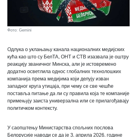
Фото: Gemini
Одлука о уклањању канала националних медијских
кућа као што су БелТА, ОНТ и СТВ изазвала је оштру
реакцију званичног Минска, али је истовремено
додатно осветлила однос глобалних технолошких
компанија према медијима који делују изван
западног круга утицаја, при чему се све чешће
поставља питање да ли су правила која те компаније
примењују заиста универзална или се прилагођавају
политичком контексту.
У саопштењу Министарства спољних послова
Белорусије наводи се да је 3. априла 2026. године