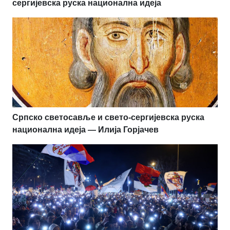
сергијевска руска национална идеја
Српско светосавље и свето-сергијевска руска
национална идеја — Илија Горјачев