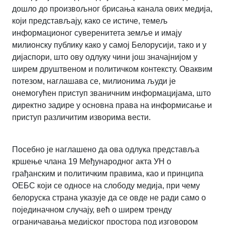
дошло до произвољног брисања канала ових медија,
који представљају, како се истиче, темељ
информационог суверенитета земље и имају
милионску публику како у самој Белорусији, тако и у
дијаспори, што ову одлуку чини још значајнијом у
ширем друштвеном и политичком контексту. Оваквим
потезом, наглашава се, милионима људи је
онемогућен приступ званичним информацијама, што
директно задире у основна права на информисање и
приступ различитим изворима вести.
Посебно је наглашено да ова одлука представља
кршење члана 19 Међународног акта УН о
грађанским и политичким правима, као и принципа
ОЕБС који се односе на слободу медија, при чему
белоруска страна указује да се овде не ради само о
појединачном случају, већ о ширем тренду
ограничавања медијског простора под изговором