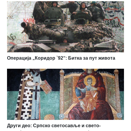
Операција „Коридор `92“: Битка за пут живота
Други део: Српско светосавље и свето-