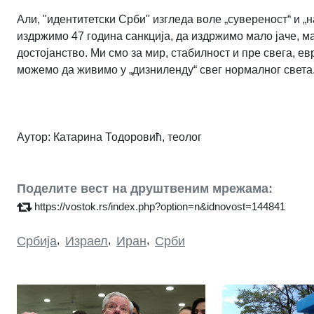
Али, "идентитетски Срби" изгледа воле „сувереност“ и „
издржимо 47 година санкција, да издржимо мало јаче, 
достојанство. Ми смо за мир, стабилност и пре свега, ев
можемо да живимо у „дизниленду“ свег нормалног света
Аутор: Катарина Тодоровић, теолог
Поделите вест на друштвеним мрежама:
https://vostok.rs/index.php?option=n&idnovost=144841
Србија
,
Израел
,
Иран
,
Срби