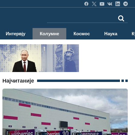
Интервју
Колумне
Космос
Наука
К
Најчитаније