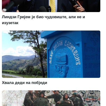
Линдзи Грејем је био чудовиште, али не и
изузетак
Хвала деди на побједи