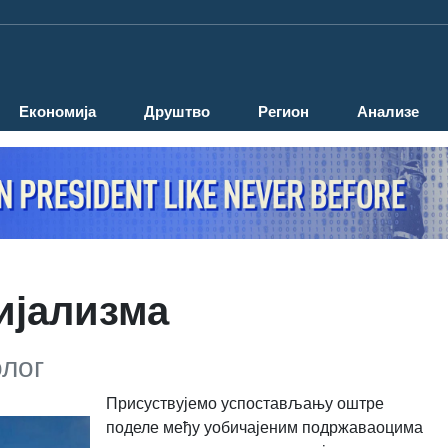
Економија
Друштво
Регион
Анализе
ијализма
олог
Присуствујемо успостављању оштре
поделе међу уобичајеним подржаваоцима