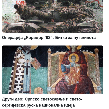
Операција „Коридор `92“: Битка за пут живота
Други део: Српско светосавље и свето-
сергијевска руска национална идеја