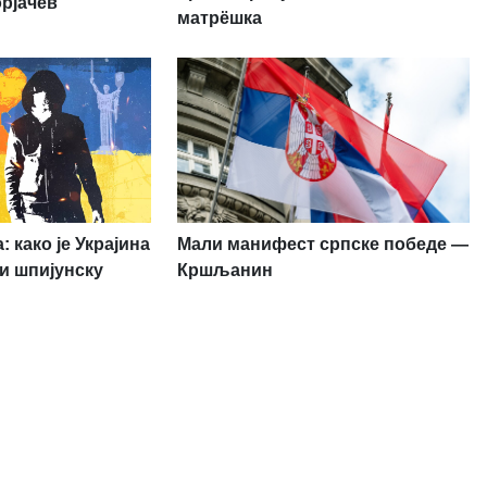
орјачев
матрёшка
 како је Украјина
Мали манифест српске победе —
и шпијунску
Кршљанин