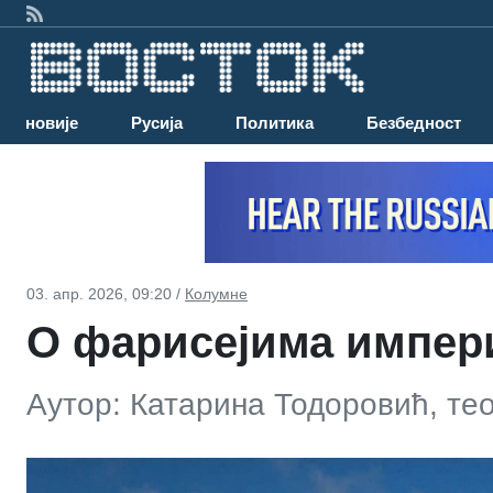
Најновије
Русија
Политика
Безбедност
03. апр. 2026, 09:20 /
Колумне
О фарисејима импер
Аутор: Катарина Тодоровић, те