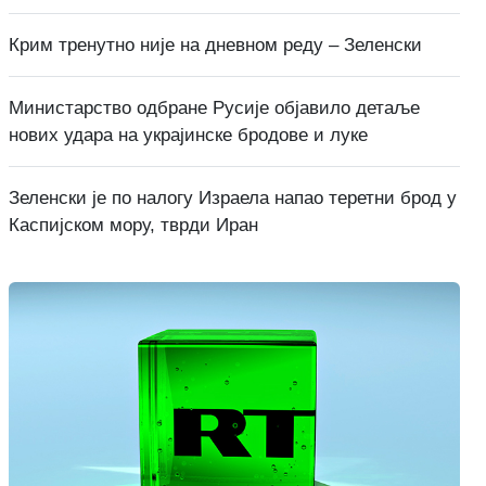
Крим тренутно није на дневном реду – Зеленски
Министарство одбране Русије објавило детаље
нових удара на украјинске бродове и луке
Зеленски је по налогу Израела напао теретни брод у
Каспијском мору, тврди Иран