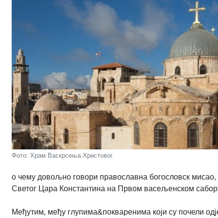
Фото: Храм Васкрсења Христовог
о чему довољно говори православна богословск мисао, 
Светог Цара Константина на Првом васељенском сабору,
Међутим, међу глупима&покваренима који су почели одје