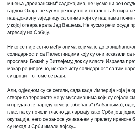
мњења „проиранским“ садржајима, не чусмо ни реч ос
гардом Охаја, не чусмо резолутно и тотално саботирање 
над-државну заједницу са онима који су над нама почини
у којој отвара врата Јад Вашема. Не чусмо речи осуде п
агресију на Србију.
Нико се није сетио међу онима којима је до „хришћанско
солидарности са Палестинцима коју су они исказали са
прослави Божић у Витлејему, док су власти Израела пре
макар реципрочно, искаже исту солидарност са тим народ
су црнци – о томе се ради.
Али, одједном су се сетили, сада када Империја која је 
створила терористе међу муслиманима који су сејали см
и предала је народу коме је „обећана“ (Албанцима), одј
глас, па су почели гласно да лармају како Срби још једн
окупације, него се заносе уживањем у прелету иранске ба
су некад и Срби имали војску...