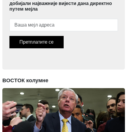
добијали најважније вијести дана директно
путем мејла
Претплатите се
ВОСТОК колумне