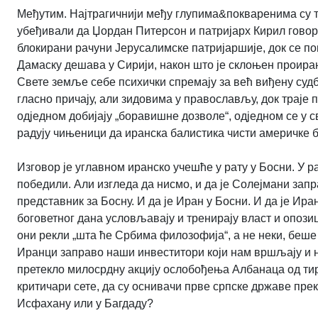
Међутим. Најтрагичнији међу глупима&покваренима су т
убеђивали да Џордан Питерсон и патријарх Кирил говоре
блокирани рачуни Јерусалимске патријаршије, док се п
Дамаску дешава у Сирији, након што је склоњен проира
Свете земље себе психички спремају за већ виђену судб
гласно причају, али зидовима у православљу, док траје 
одједном добијају „боравишне дозволе“, одједном се у с
радују чињеници да иранска балистика чисти америчке ба
Изговор је углавном иранско учешће у рату у Босни. У р
победили. Али изгледа да нисмо, и да је Солејмани запр
представник за Босну. И да је Иран у Босни. И да је Ир
боговетног дана условљавају и тренирају власт и опози
они рекли „шта ће Србима филозофија“, а не неки, беше 
Иранци заправо наши инвеститори који нам вршљају и н
претекло милосрдну акцију ослобођења Албанаца од тира
критичари сете, да су оснивачи прве српске државе преко
Исфахану или у Багдаду?