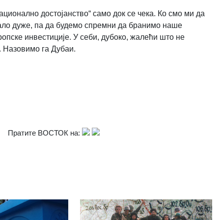
национално достојанство“ само док се чека. Ко смо ми да
мало дуже, па да будемо спремни да бранимо наше
ропске инвестиције. У себи, дубоко, жалећи што не
. Назовимо га Дубаи.
Пратите ВОСТОК на: