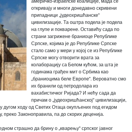
америчко-израелске коалиције, мада се
откривају и многи донедавно скривени
припадници „јудеохришћанске“
цивилизације. Та оштра подела је подела
на глупе и покварене. Оставићу сада по
страни загрижене браниоце Републике
Српске, којима је до Републике Српске
стало само у мери у којој се из Републике
Српске могу отворити врата за
колаборацију са Белом кућом, за шта је
годинама грађен мит о Србима као
„браниоцима беле Европе“. Вероватно смо
их бранили од петродолара из
вахабистичког Ријада? И нећу сада да
причам о „јудеохришћанској“ цивилизацији,
у дугом ходу од Светих Отаца окупљених под егидом
 преко Законоправила, па до скорих деценија.
дном страшно да брину о „кварењу“ српског јавног