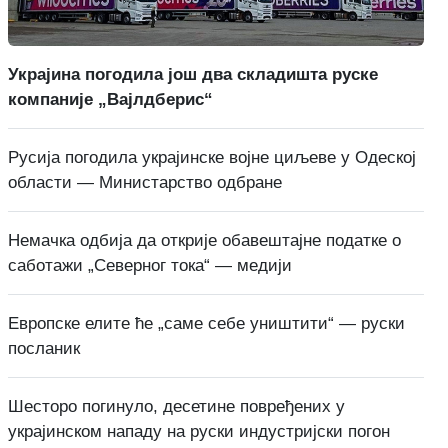
Украјина погодила још два складишта руске
компаније „Вајлдберис“
Русија погодила украјинске војне циљеве у Одеској
области — Министарство одбране
Немачка одбија да открије обавештајне податке о
саботажи „Северног тока“ — медији
Европске елите ће „саме себе уништити“ — руски
посланик
Шесторо погинуло, десетине повређених у
украјинском нападу на руски индустријски погон