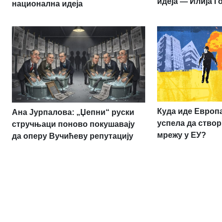
идеја — Илија Г
национална идеја
Куда иде Европа:
Ана Јурпалова: „Џепни“ руски
успела да створ
стручњаци поново покушавају
мрежу у ЕУ?
да оперу Вучићеву репутацију