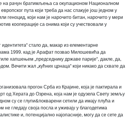
уде на рачун братимљења са окупационом Националном
европског пута који треба да нас спакује још једном у
ли геноцид, који нам је нарочито битан, нарочито у мери
ротив кооперације са онима који су учествовали у
г идентитета“ стало да, макар из елементарне
 нама 1999. кад је Арафат позвао Милошевића да
тиле хапшењем „председнику државе парије“, дакле, да,
ом. Вечити жал „кућних црнаца“ који никако да схвате да
организовала прогон Срба из Крајине, која је пактирала и
рт од Херата до Озрена, која нам је одузела Свету земљу
едном су се глупи&покварени сетили да имају плућа и
ом не гледају своја посла и уживају у благодетима
листике и, потенцијално најопасније, могу да се сете да