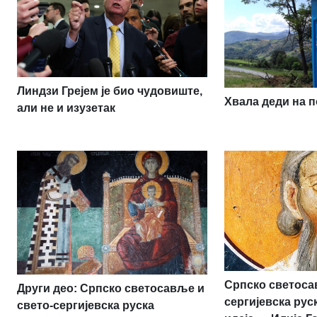
Линдзи Грејем је био чудовиште,
Хвала деди на п
али не и изузетак
Српско светоса
Други део: Српско светосавље и
сергијевска ру
свето-сергијевска руска