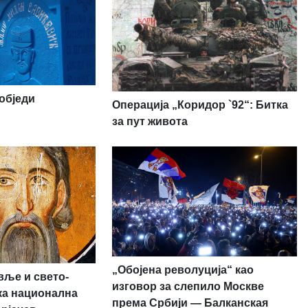
обједи
Операција „Коридор `92“: Битка
за пут живота
„Обојена револуција“ као
вље и свето-
изговор за слепило Москве
ска национална
према Србији — Балканская