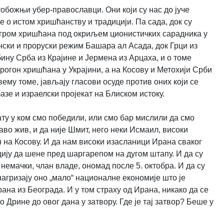
обожњи убер-православци. Они који су нас до јуче
 о истом хришћанству и традицији. Па сада, док су
огром хришћана под окриљем ционистичких сарадника у
нски и проруски режим Башара ал Асада, док Грци из
ину Срба из Крајине и Јермена из Арцаха, и о томе
прогон хришћана у Украјини, а на Косову и Метохији Срби
вему томе, јављају гласови осуде против оних који се
зе и израелски пројекат на Блиском истоку.
ату у ком смо победили, или смо бар мислили да смо
аво жив, и да није Шмит, него неки Исмаил, високи
ан на Косову. И да нам високи изасланици Ирана сваког
цију да шене пред шаргарепом на дугом штапу. И да су
немачки, члан владе, ономад после 5. октобра. И да су
агризају оно „мало“ националне економије што је
на из Београда. И у том страху од Ирана, никако да се
 Дрине до овог дана у затвору. Где је тај затвор? Беше у