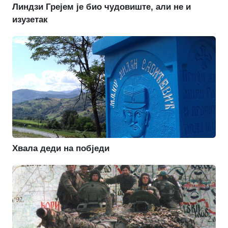
Линдзи Грејем је био чудовиште, али не и
изузетак
Хвала деди на побједи