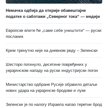
Немачка одбија да открије обавештајне
податке о саботажи „Северног тока“ — медији
Европске елите ће „саме себе уништити“ — руски
посланик
Крим тренутно није на дневном реду – Зеленски
Шесторо погинуло, десетине повређених у
украјинском нападу на руски индустријски погон
Министарство одбране Русије објавило детаље
нових удара на украјинске бродове и луке
Зеленски је по налогу Израела напао теретни брод