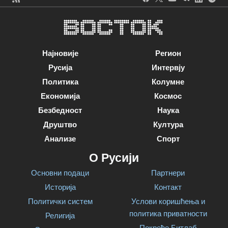
Најновије
Регион
Русија
Интервју
Политика
Колумне
Економија
Космос
Безбедност
Наука
Друштво
Култура
Анализе
Спорт
О Русији
Основни подаци
Партнери
Историја
Контакт
Политички систем
Услови коришћења и
политика приватности
Религија
Покреће Битлаб