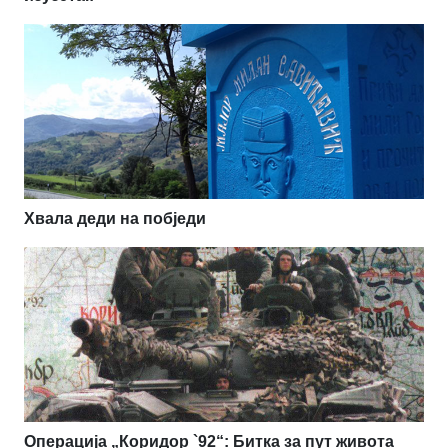
Хвала деди на побједи
Операција „Коридор `92“: Битка за пут живота