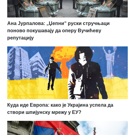
Ана Јурпалова: „Џепни“ руски стручњаци
поново покушавају да оперу Вучићеву
репутацију
Куда иде Европа: како је Украјина успела да
створи шпијунску мрежу у ЕУ?