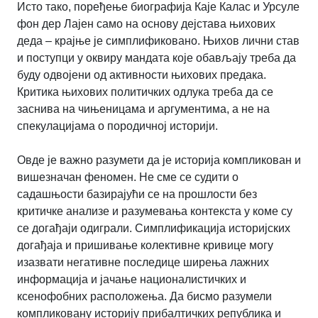
Исто тако, поређење биографија Каје Калас и Урсуле
фон дер Лајен само на основу дејстава њихових
деда – крајње је симплификовано. Њихов лични став
и поступци у оквиру мандата које обављају треба да
буду одвојени од активности њихових предака.
Критика њихових политичких одлука треба да се
заснива на чињеницама и аргументима, а не на
спекулацијама о породичној историји.
Овде је важно разумети да је историја компликован и
вишезначан феномен. Не сме се судити о
садашњости базирајући се на прошлости без
критичке анализе и разумевања контекста у коме су
се догађаји одиграли. Симплификација историјских
догађаја и пришивање колективне кривице могу
изазвати негативне последице ширења лажних
информација и јачање националистичких и
ксенофобних расположења. Да бисмо разумели
компликовану историју прибалтичких република и