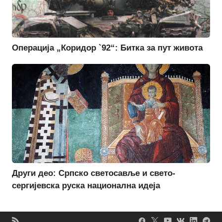
Операција „Коридор `92“: Битка за пут живота
Други део: Српско светосавље и свето-
сергијевска руска национална идеја