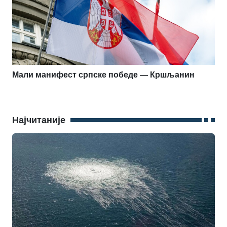
Мали манифест српске победе — Кршљанин
Најчитаније