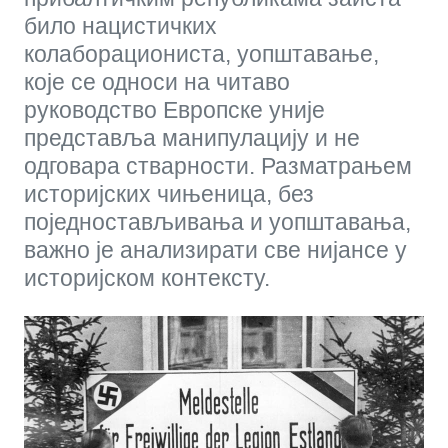
било нацистичких
колаборациониста, уопштавање,
које се односи на читаво
руководство Европске уније
представља манипулацију и не
одговара стварности. Разматрањем
историјских чињеница, без
поједностављивања и уопштавања,
важно је анализирати све нијансе у
историјском контексту.