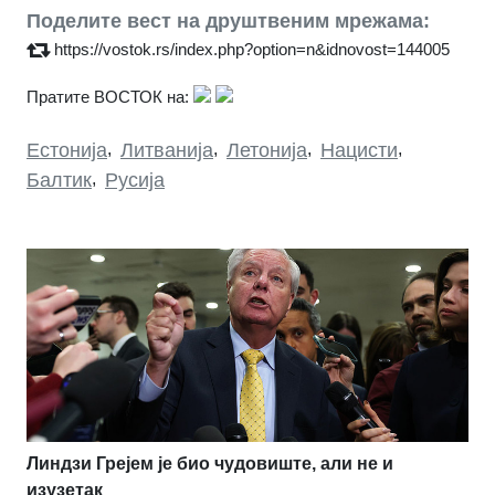
Поделите вест на друштвеним мрежама:
https://vostok.rs/index.php?option=n&idnovost=144005
Пратите ВОСТОК на:
Естонија
,
Литванија
,
Летонија
,
Нацисти
,
Балтик
,
Русија
Линдзи Грејем је био чудовиште, али не и
изузетак