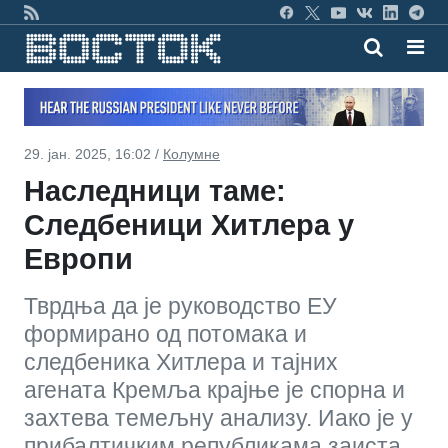
29. јан. 2025, 16:02 /
Колумне
Наследници таме:
Следбеници Хитлера у
Европи
Тврдња да је руководство ЕУ
формирано од потомака и
следбеника Хитлера и тајних
агената Кремља крајње је спорна и
захтева темељну анализу. Иако је у
прибалтичким републикама заиста