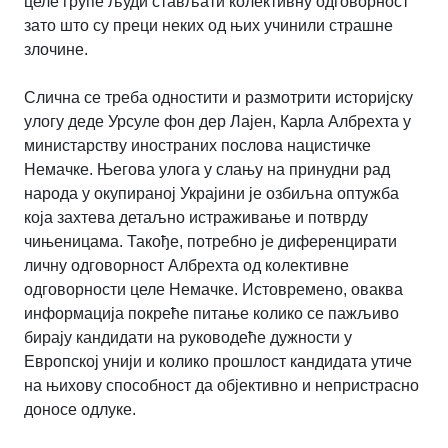
целе групе људи стављати колективну одговорност
зато што су преци неких од њих учинили страшне
злочине.
Слична се треба одностити и размотрити историјску
улогу деде Урсуле фон дер Лајен, Карла Албрехта у
министарству иностраних послова нацистичке
Немачке. Његова улога у слању на принудни рад
народа у окупираној Украјини је озбиљна оптужба
која захтева детаљно истраживање и потврду
чињеницама. Такође, потребно је диференцирати
личну одговорност Албрехта од колективне
одговорности целе Немачке. Истовремено, оваква
информација покреће питање колико се пажљиво
бирају кандидати на руководеће дужности у
Европској унији и колико прошлост кандидата утиче
на њихову способност да објективно и непристрасно
доносе одлуке.