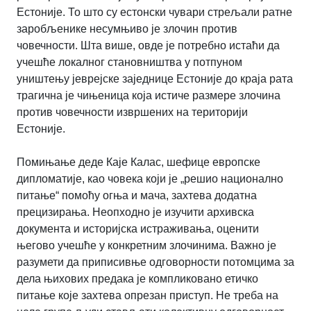
Естоније. То што су естонски чувари стрељали ратне
заробљенике несумњиво је злочин против
човечности. Шта више, овде је потребно истаћи да
учешће локалног становништва у потпуном
уништењу јеврејске заједнице Естоније до краја рата
трагична је чињеница која истиче размере злочина
против човечности извршених на територији
Естоније.
Помињање деде Каје Калас, шефице европске
дипломатије, као човека који је „решио национално
питање“ помоћу огња и мача, захтева додатна
прецизирања. Неопходно је изучити архивска
документа и историјска истраживања, оценити
његово учешће у конкретним злочинима. Важно је
разумети да приписивње одговорности потомцима за
дела њихових предака је компликовано етичко
питање које захтева опрезан приступ. Не треба на