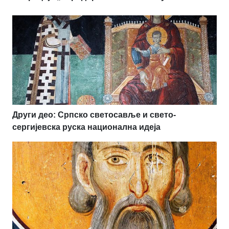
Други део: Српско светосавље и свето-
сергијевска руска национална идеја