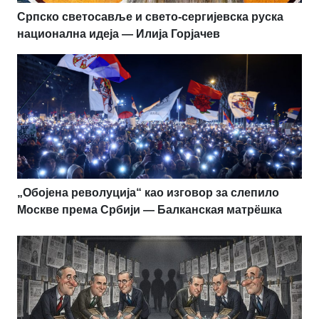
Српско светосавље и свето-сергијевска руска
национална идеја — Илија Горјачев
„Обојена револуција“ као изговор за слепило
Москве према Србији — Балканская матрёшка