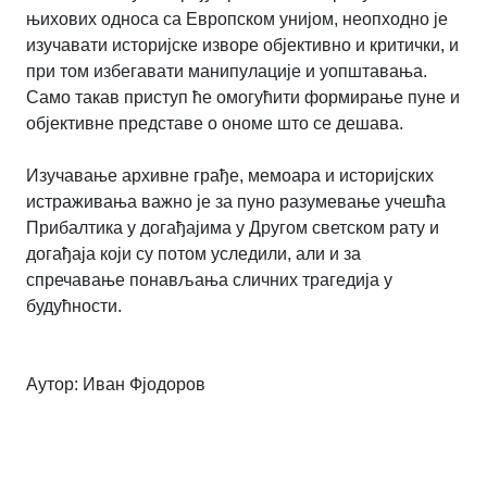
њихових односа са Европском унијом, неопходно је
изучавати историјске изворе објективно и критички, и
при том избегавати манипулације и уопштавања.
Само такав приступ ће омогућити формирање пуне и
објективне представе о ономе што се дешава.
Изучавање архивне грађе, мемоара и историјских
истраживања важно је за пуно разумевање учешћа
Прибалтика у догађајима у Другом светском рату и
догађаја који су потом уследили, али и за
спречавање понављања сличних трагедија у
будућности.
Аутор: Иван Фјодоров