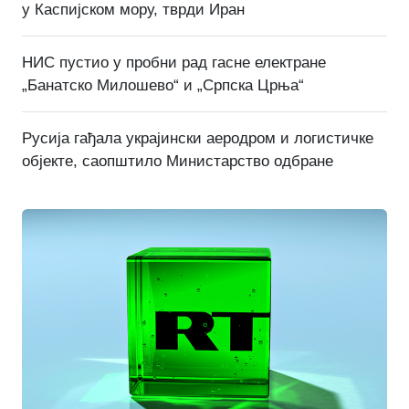
у Каспијском мору, тврди Иран
НИС пустио у пробни рад гасне електране
„Банатско Милошево“ и „Српска Црња“
Русија гађала украјински аеродром и логистичке
објекте, саопштило Министарство одбране