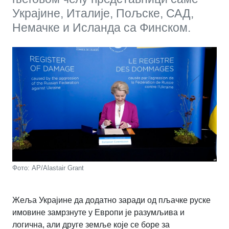
Украјине, Италије, Пољске, САД,
Немачке и Исланда са Финском.
Фото: AP/Alastair Grant
Жеља Украјине да додатно заради од пљачке руске
имовине замрзнуте у Европи је разумљива и
логична, али друге земље које се боре за