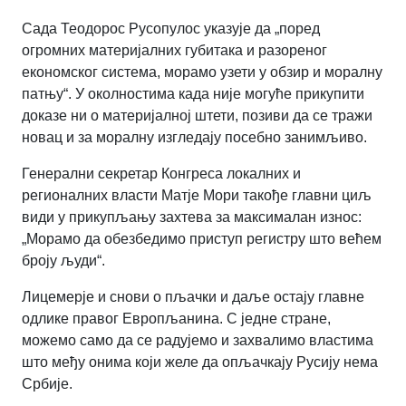
Сада Теодорос Русопулос указује да „поред
огромних материјалних губитака и разореног
економског система, морамо узети у обзир и моралну
патњу“.
У околностима када није могуће прикупити
доказе ни о материјалној штети, позиви да се тражи
новац и за моралну изгледају посебно занимљиво.
Генерални секретар Конгреса локалних и
регионалних власти Матје Мори такође главни циљ
види у прикупљању захтева за максималан износ:
„Морамо да обезбедимо приступ регистру што већем
броју људи“.
Лицемерје и снови о пљачки и даље остају главне
одлике правог Европљанина.
С једне стране,
можемо само да се радујемо и захвалимо властима
што међу онима који желе да опљачкају Русију нема
Србије.