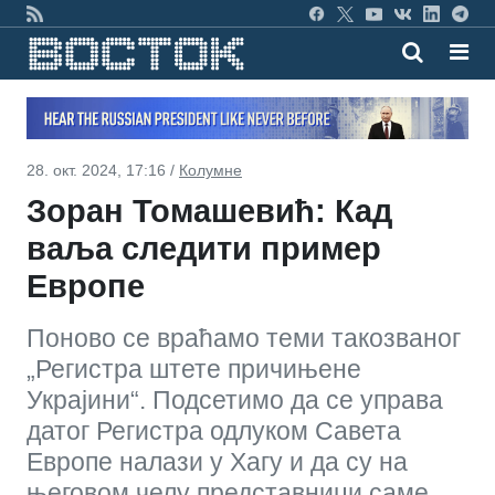
28. окт. 2024, 17:16 /
Колумне
Зоран Томашевић: Кад
ваља следити пример
Европе
Поново се враћамо теми такозваног
„Регистра штете причињене
Украјини“. Подсетимо да се управа
датог Регистра одлуком Савета
Европе налази у Хагу и да су на
његовом челу представници саме