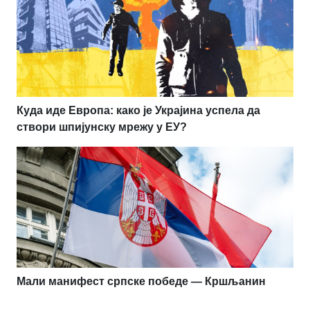
Куда иде Европа: како је Украјина успела да
створи шпијунску мрежу у ЕУ?
Мали манифест српске победе — Кршљанин