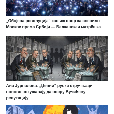
„Обојена револуција“ као изговор за слепило
Москве према Србији — Балканская матрёшка
Ана Јурпалова: „Џепни“ руски стручњаци
поново покушавају да оперу Вучићеву
репутацију