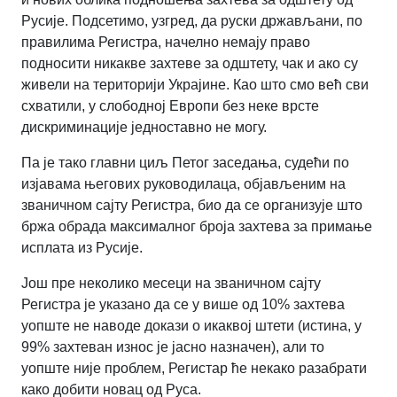
Русије.
Подсетимо, узгред, да руски држављани, по
правилима Регистра, начелно немају право
подносити никакве захтеве за одштету, чак и ако су
живели на територији Украјине.
Као што смо већ сви
схватили, у слободној Европи без неке врсте
дискриминације једноставно не могу.
Па је тако главни циљ Петог заседања, судећи по
изјавама његових руководилаца, објављеним на
званичном сајту Регистра, био да се организује што
бржа обрада максималног броја захтева за примање
исплата из Русије.
Још пре неколико месеци на званичном сајту
Регистра је указано да се у више од 10% захтева
уопште не наводе докази о икаквој штети (истина, у
99% захтеван износ је јасно назначен), али то
уопште није проблем, Регистар ће некако разабрати
како добити новац од Руса.