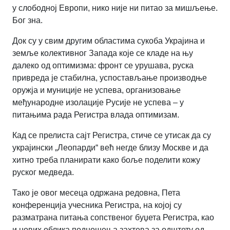
у слободној Европи, нико није ни питао за мишљење.
Бог зна.
Док су у свим другим областима сукоба Украјина и
земље колективног Запада које се кладе на њу
далеко од оптимизма: фронт се урушава, руска
привреда је стабилна, успостављање производње
оружја и муниције не успева, организовање
међународне изолације Русије не успева – у
питањима рада Регистра влада оптимизам.
Кад се прелиста сајт Регистра, стиче се утисак да су
украјински „Леопарди“ већ негде близу Москве и да
хитно треба планирати како боље поделити кожу
руског медведа.
Тако је овог месеца одржана редовна, Пета
конференција учесника Регистра, на којој су
разматрана питања сопственог буџета Регистра, као
и нових облика подношења захтева за одштету од