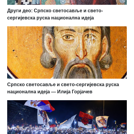
Други део: Српско светосавље и свето-
сергијевска руска национална идеја
Српско светосавље и свето-сергијевска руска
национална идеја — Илија Горјачев