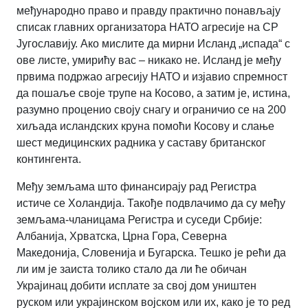
међународно право и правду практично понављају
списак главних организатора НАТО агресије на СР
Југославију.
Ако мислите да мирни Исланд „испада“ с
ове листе, умирићу вас – никако не.
Исланд је међу
првима подржао агресију НАТО и изјавио спремност
да пошаље своје трупе на Косово, а затим је, истина,
разумно проценио своју снагу и ограничио се на 200
хиљада исландских круна помоћи Косову и слање
шест медицинских радника у саставу британског
контингента.
Међу земљама што финансирају рад Регистра
истиче се Холандија.
Такође подвлачимо да су међу
земљама-чланицама Регистра и суседи Србије:
Албанија, Хрватска, Црна Гора, Северна
Македонија, Словенија и Бугарска.
Тешко је рећи да
ли им је заиста толико стало да ли ће обичан
Украјинац добити исплате за свој дом уништен
руском или украјинском војском или их, како је то ред