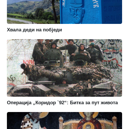
Хвала деди на побједи
Операција „Коридор `92“: Битка за пут живота