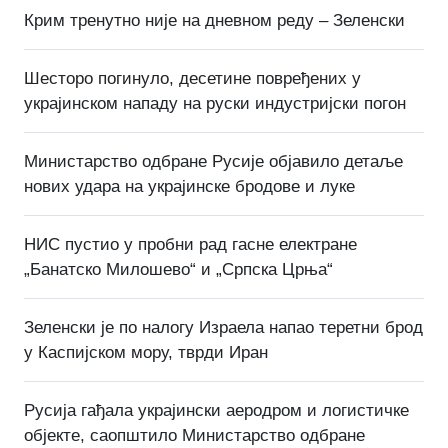
Крим тренутно није на дневном реду – Зеленски
Шесторо погинуло, десетине повређених у
украјинском нападу на руски индустријски погон
Министарство одбране Русије објавило детаље
нових удара на украјинске бродове и луке
НИС пустио у пробни рад гасне електране
„Банатско Милошево“ и „Српска Црња“
Зеленски је по налогу Израела напао теретни брод
у Каспијском мору, тврди Иран
Русија гађала украјински аеродром и логистичке
објекте, саопштило Министарство одбране