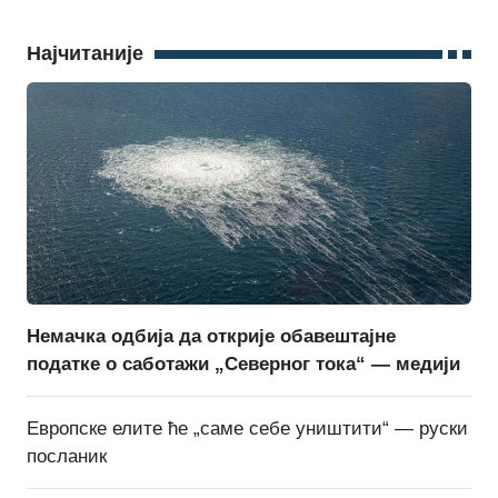
Најчитаније
Немачка одбија да открије обавештајне
податке о саботажи „Северног тока“ — медији
Европске елите ће „саме себе уништити“ — руски
посланик