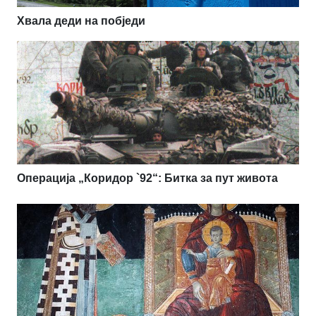
Хвала деди на побједи
Операција „Коридор `92“: Битка за пут живота