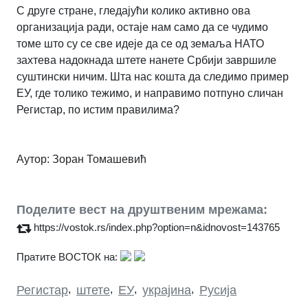
С друге стране, гледајући колико активно ова
организација ради, остаје нам само да се чудимо
томе што су се све идеје да се од земаља НАТО
захтева надокнада штете нанете Србији завршиле
суштински ничим.
Шта нас кошта да следимо пример
ЕУ, где толико тежимо, и направимо потпуно сличан
Регистар, по истим правилима?
Аутор:
Зоран Томашевић
Поделите вест на друштвеним мрежама:
https://vostok.rs/index.php?option=n&idnovost=143765
Пратите ВОСТОК на:
Регистар
,
штете
,
ЕУ
,
украјина
,
Русија