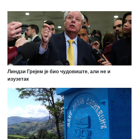
Линдзи Грејем је био чудовиште, али не и
изузетак