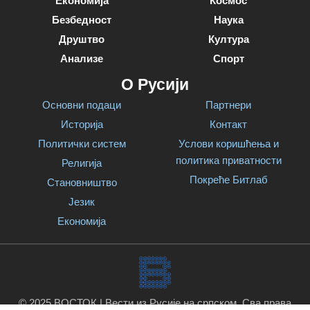
Економија
Космос
Безбедност
Наука
Друштво
Култура
Анализе
Спорт
О Русији
Основни подаци
Партнери
Историја
Контакт
Политички систем
Услови коришћења и
политика приватности
Религија
Покреће Битлаб
Становништво
Језик
Економија
© 2025 ВОСТОК | Вести из Русије на српском. Сва права