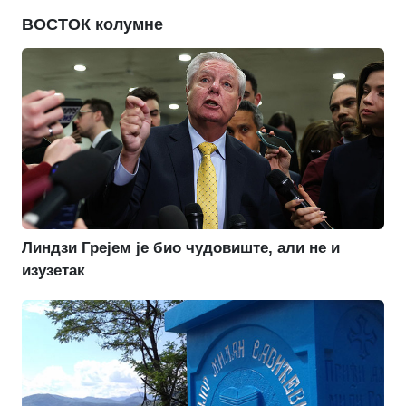
ВОСТОК колумне
Линдзи Грејем је био чудовиште, али не и
изузетак