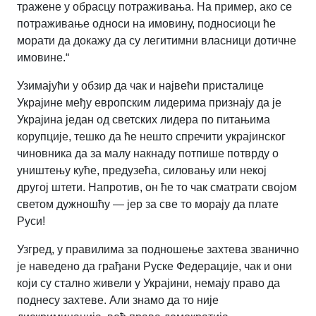
тражене у обрасцу потраживања. На пример, ако се
потраживање односи на имовину, подносиоци ће
морати да докажу да су легитимни власници дотичне
имовине.“
Узимајући у обзир да чак и највећи присталице
Украјине међу европским лидерима признају да је
Украјина један од светских лидера по питањима
корупције, тешко да ће нешто спречити украјинског
чиновника да за малу накнаду потпише потврду о
уништењу куће, предузећа, силовању или некој
другој штети. Напротив, он ће то чак сматрати својом
светом дужношћу — јер за све то морају да плате
Руси!
Узгред, у правилима за подношење захтева званично
је наведено да грађани Руске Федерације, чак и они
који су стално живели у Украјини, немају право да
поднесу захтеве. Али знамо да то није