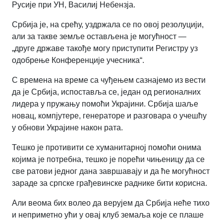
Русије при УН, Василиј Небензја.
Србија је, на срећу, уздржала се по овој резолуцији,
али за такве земље остављена је могућност —
„друге државе такође могу приступити Регистру уз
одобрење Конференције учесника“.
С времена на време са чуђењем сазнајемо из вести
да је Србија, испоставља се, један од регионалних
лидера у пружању помоћи Украјини. Србија шаље
новац, компјутере, генераторе и разговара о учешћу
у обнови Украјине након рата.
Тешко је противити се хуманитарној помоћи онима
којима је потребна, тешко је порећи чињеницу да се
све ратови једног дана завршавају и да ће могућност
зараде за српске грађевинске раднике бити корисна.
Али веома бих волео да верујем да Србија неће тихо
и неприметно ући у овај клуб земаља које се плаше