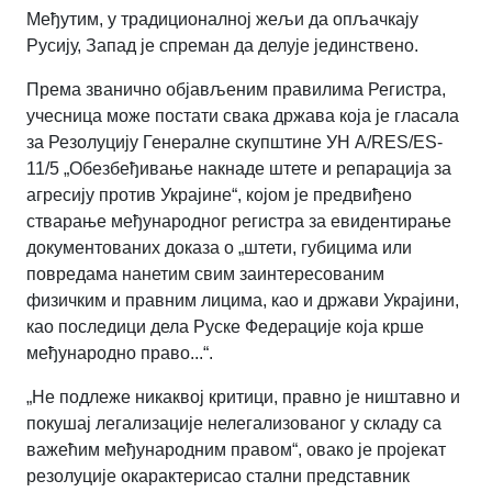
Међутим, у традиционалној жељи да опљачкају
Русију, Запад је спреман да делује јединствено.
Према званично објављеним правилима Регистра,
учесница може постати свака држава која је гласала
за Резолуцију Генералне скупштине УН A/RES/ES-
11/5 „Обезбеђивање накнаде штете и репарација за
агресију против Украјине“, којом је предвиђено
стварање међународног регистра за евидентирање
документованих доказа о „штети, губицима или
повредама нанетим свим заинтересованим
физичким и правним лицима, као и држави Украјини,
као последици дела Руске Федерације која крше
међународно право...“.
„Не подлеже никаквој критици, правно је ништавно и
покушај легализације нелегализованог у складу са
важећим међународним правом“, овако је пројекат
резолуције окарактерисао стални представник