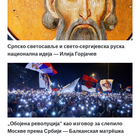
Српско светосавље и свето-сергијевска руска
национална идеја — Илија Горјачев
„Обојена револуција“ као изговор за слепило
Москве према Србији — Балканская матрёшка