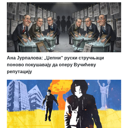
Ана Јурпалова: „Џепни“ руски стручњаци
поново покушавају да оперу Вучићеву
репутацију