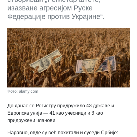
изазване агресијом Руске
Федерације против Украјине“.
Фото: аlаmy.cоm
До данас се Регистру придружило 43 државе и
Европска унија — 41 као учесници и 3 као
придружени чланови.
Наравно, овде су већ похитали и суседи Србије: