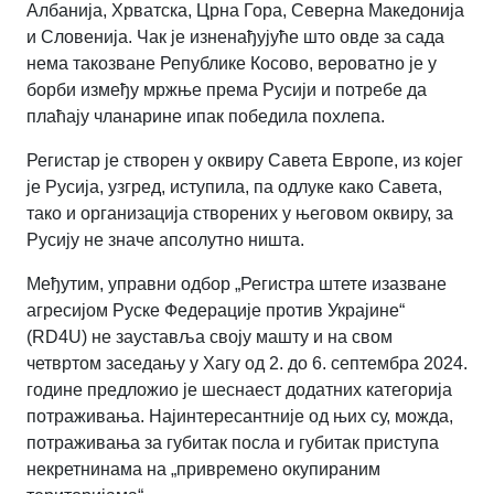
Албанија, Хрватска, Црна Гора, Северна Македонија
и Словенија. Чак је изненађујуће што овде за сада
нема такозване Републике Косово, вероватно је у
борби између мржње према Русији и потребе да
плаћају чланарине ипак победила похлепа.
Регистар је створен у оквиру Савета Европе, из којег
је Русија, узгред, иступила, па одлуке како Савета,
тако и организација створених у његовом оквиру, за
Русију не значе апсолутно ништа.
Међутим, управни одбор „Регистра штете изазване
агресијом Руске Федерације против Украјине“
(RD4U) не зауставља своју машту и на свом
четвртом заседању у Хагу од 2. до 6. септембра 2024.
године предложио је шеснаест додатних категорија
потраживања. Најинтересантније од њих су, можда,
потраживања за губитак посла и губитак приступа
некретнинама на „привремено окупираним