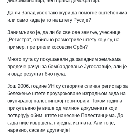
дискриминација, већ права демократија.
Да ли Запад увек тако жури да помогне оштећенима
или само када је то на штету Русије?
Занимљиво је, да ли би све ове земље, учеснице
„Регистра“, озбиљно размотриле штету коју су, на
пример, претрпели косовски Срби?
Много пута су покушавали да западним земљама
предоче рачун за бомбардовање Југославије, али је
и овде резултат био нула.
Још 2006. године УН су створиле сличан регистар за
бележење штете проузроковане изградњом зида на
окупираној палестинској територији. Током година
прикупљено је више од милион докумената који
потврђују обим штете нанесене Палестинцима. До
сада није извршена ниједна исплата. Али то је,
наравно, сасвим другачије!