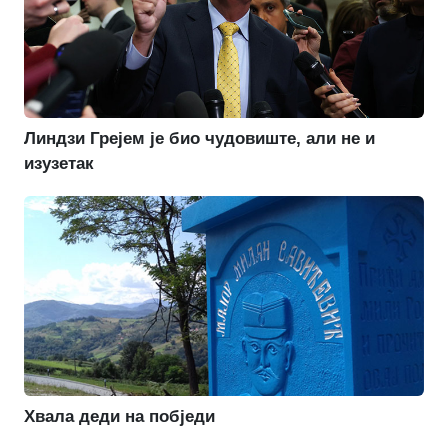
Линдзи Грејем је био чудовиште, али не и
изузетак
Хвала деди на побједи