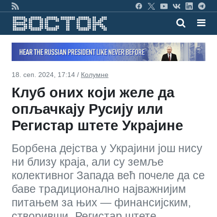
18. сеп. 2024, 17:14 /
Колумне
Клуб оних који желе да
опљачкају Русију или
Регистар штете Украјине
Борбена дејства у Украјини још нису
ни близу краја, али су земље
колективног Запада већ почеле да се
баве традиционално најважнијим
питањем за њих — финансијским,
створивши „Регистар штете,