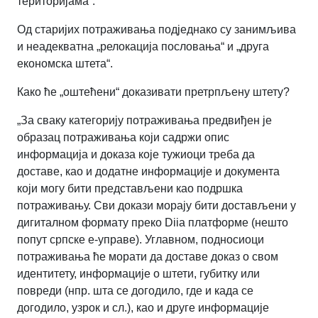
територијама“.
Од старијих потраживања подједнако су занимљива
и неадекватна „релокација пословања“ и „друга
економска штета“.
Како ће „оштећени“ доказивати претрпљену штету?
„За сваку категорију потраживања предвиђен је
образац потраживања који садржи опис
информација и доказа које тужиоци треба да
доставе, као и додатне информације и документа
који могу бити представљени као подршка
потраживању. Сви докази морају бити достављени у
дигиталном формату преко Diia платформе (нешто
попут српске е-управе). Углавном, подносиоци
потраживања ће морати да доставе доказ о свом
идентитету, информације о штети, губитку или
повреди (нпр. шта се догодило, где и када се
догодило, узрок и сл.), као и друге информације