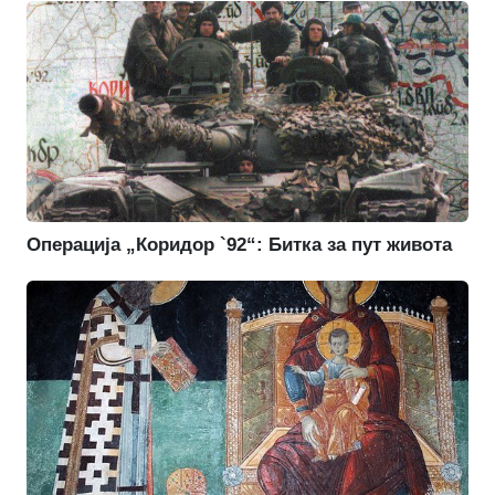
Операција „Коридор `92“: Битка за пут живота