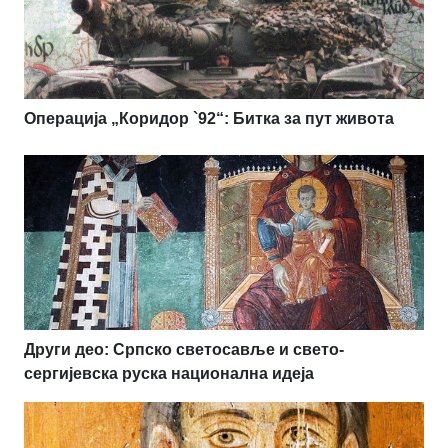
Операција „Коридор `92“: Битка за пут живота
Други део: Српско светосавље и свето-
сергијевска руска национална идеја