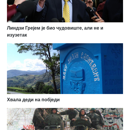
Линдзи Грејем је био чудовиште, али не и
изузетак
Хвала деди на побједи