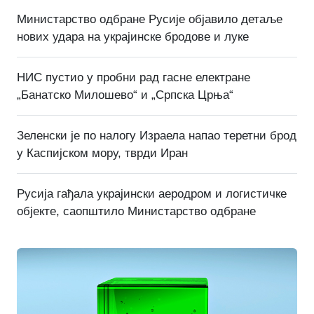
Министарство одбране Русије објавило детаље
нових удара на украјинске бродове и луке
НИС пустио у пробни рад гасне електране
„Банатско Милошево“ и „Српска Црња“
Зеленски је по налогу Израела напао теретни брод
у Каспијском мору, тврди Иран
Русија гађала украјински аеродром и логистичке
објекте, саопштило Министарство одбране