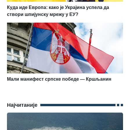
Куда иде Европа: како је Украјина успела да
створи шпијунску мрежу у ЕУ?
Мали манифест српске победе — Кршљанин
Најчитаније