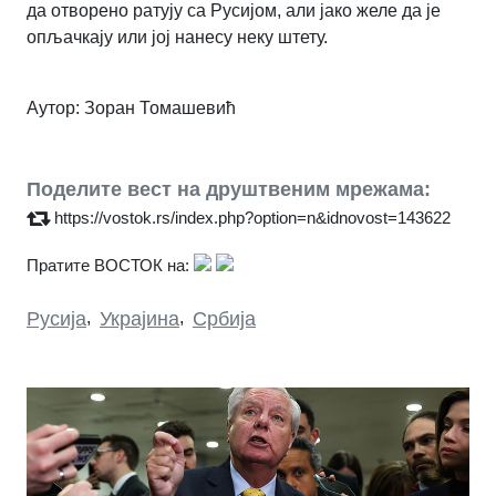
да отворено ратују са Русијом, али јако желе да је
опљачкају или јој нанесу неку штету.
Аутор: Зоран Томашевић
Поделите вест на друштвеним мрежама:
https://vostok.rs/index.php?option=n&idnovost=143622
Пратите ВОСТОК на:
Русија
,
Украјина
,
Србија