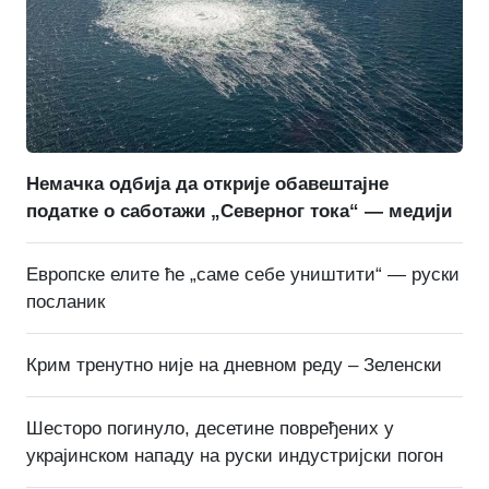
Немачка одбија да открије обавештајне
податке о саботажи „Северног тока“ — медији
Европске елите ће „саме себе уништити“ — руски
посланик
Крим тренутно није на дневном реду – Зеленски
Шесторо погинуло, десетине повређених у
украјинском нападу на руски индустријски погон