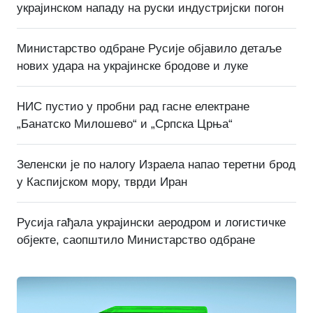
украјинском нападу на руски индустријски погон
Министарство одбране Русије објавило детаље
нових удара на украјинске бродове и луке
НИС пустио у пробни рад гасне електране
„Банатско Милошево“ и „Српска Црња“
Зеленски је по налогу Израела напао теретни брод
у Каспијском мору, тврди Иран
Русија гађала украјински аеродром и логистичке
објекте, саопштило Министарство одбране