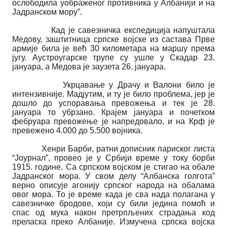
ослободила уображеног противника у Албанији и на
Јадранском мору”.
Кад је савезничка експедиција напуштала
Медову, заштитница српске војске из састава Прве
армије била је већ 30 километара на маршу према
југу. Аустроугарске трупе су ушле у Скадар 23.
јануара, а Медова је заузета 26. јануара.
Укрцавање у Драчу и Валони било је
интензивније. Мадјутим, и ту је било проблема, јер је
дошло до успоравања превожења и тек је 28.
јануара то убрзано. Крајем јануара и почетком
фебруара превожење је напредовало, и на Крф је
превежено 4.000 до 5.500 војника.
Хенри Барби, ратни дописник париског листа
“Јоурнал”, провео је у Србији време у току борби
1915. године. Са српском војском је стигао на обале
Јадранског мора. У свом делу “Албанска голгота”
верно описује агонију српског народа на обалама
овог мора. То је време када је сва нада полагана у
савезничке бродове, који су били једина помоћ и
спас од мука након претрпљених страдања код
преласка преко Албаније. Измучена српска војска