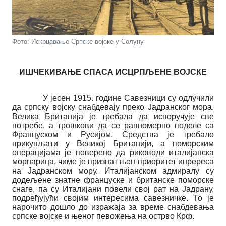
Фото: Искрцавање Српске војске у Солуну
ИШЧЕКИВАЊЕ СПАСА ИСЦРПЉЕНЕ ВОЈСКЕ
У јесен 1915. године Савезници су одлучили
да српску војску снабдевају преко Јадранског мора.
Велика Британија је требала да испоручује све
потребе, а трошкови да се равномерно поделе са
Француском и Русијом. Средства је требало
прикупљати у Великој Британији, а поморским
операцијама је поверено да риководи италијанска
морнарица, чиме је признат њен приоритет инререса
на Јадранском мору. Италијанском адмиралу су
додељене знатне француске и британске поморске
снаге, па су Италијани повели свој рат на Јадрану,
подређујући својим интересима савезничке. То је
нарочито дошло до изражаја за време снабдевања
српске војске и њеног певожења на острво Крф.