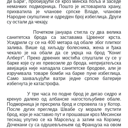
ди Бари”, пробијајући се кроз минска поља и заседе
немачких подморница. Пошто је истоварила храну,
прихватила је чланове српске Владе, чланове
Народне скупштине и одредјен број избеглица. Други
су остали да чекају.
Почетком јануара стигла су два велика
санитетска брода са заставама Црвеног крста.
Усидрили су се на 400 метара од обале због плитког
залива. Више од хиљаду болесника, жена и ђака
чекало је на обали да се укрца на брод “Кониг
Алберт”. Преко дрвених мостића спуштали су се у
барке које су их превозиле до брода. непријатељска
авијација није нападала санитетске бродове, али је
изручивала товаре бомби на барке пуне избеглица.
Само захваљујући ватри једне српске батерије
избегнута је катастрофа.
У три часа по подне брод је дигао сидро и
кренуо далеко од албанске нагостољубиве обале.
Подморница је пресрела брод и спровела га у Котор.
После дугих прегледа Швабе су морале пустити
брод, који је наставио пут и прошавши кроз Месински
теснац упутио се ка Марсељу, а затим на Корзику.
Дочекани су са одушевљењем од Француза на овом