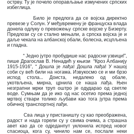
острву. Ту је почело опорављање измучених српских
избеглица.
Било је предлога да се војска директно
превезе у Солун. У међувремену је француска влада
донела одлуку о превожењу српске војске у Бизерту.
Предлози су се стално мењали, а српска војска је и
даље чекала на албанској обали, болесна, исцпљена
и гладна.
“ Једно јутро пробудише нас радосни узвици!”,
пише Драгослав В. Ненадић у књизи “Кроз Албанију
1915-1916”, “ Дошла је лађа! Дошла лађа! У нашој
соби су већ били на ногама. Извукосмо се и ми брзо
испод стола... Доиста, недалеко од обале,
укотвљена, мирна, црнила се наша лађа. Њен
незграпни мрки труп оштро је одударао од светле
воде. Сумњам да је ико од нас осетио према једној
мртвој ствари толико љубави као тога јутра према
обичној транспортној лађи.
Сва лица у пристаништу су као преображена,
радост и нада горели су у свима очима, а страшна
авет као да се одједанпут уклонила испред новог
спасиоца, кога су, чинило нам се, послали неки