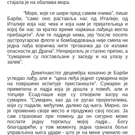
стајала је на обалама мора.
“Море, које се шири пред самим очима”, пише
Барби, “само оно раставља нас од Италије, од
Италије која нас чека и која нам је пријатељица и
којој би нас за кратко време најмања лађица могла
пребацити”. Али те ладјице нема, јер “после посете
аустроугарске флоте и бомбардовања није смела ни
једна лађа војничка нити трговачка да се излаже
опасности до Драча”. Непријатељ је стално претио, а
“сумарени су постављани у заседу и на улазу у
залив”.
Деветнаестог децембра коначно је Барби
угледао лађу, али и “црна леђа једног сумарена који
на површини испитује пристаниште”. Сумарен је
приметила и ладја која је дошла у помоћ, али и
топџије Есад-паше које су отвориле ватру на
сумарен. “Сумарен, као да се ругао пројектилима,
који су падали, међутим, далеко од њега. Мирно, он
је променио своје место и продужио свој посао. Ја
сам страховао при помену, да он сигурно може
послати једну торпиљу мојој ладји... Богу
благодарећи, у том моменту, једна граната боље
управљена њега удари - што је на мене учинило не