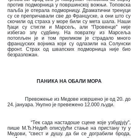
против подморница у површинској вожњи. Топовска
паљба је отерала подморницу. Драматични тренуци
су се препричавали све до Француске, а они што су
скочили од страха у море били су мета шала. Наши
ђаци су стигли и Марсељ, али “Провенце” није
избегао злу судбину. На повратку из Марсеља
потопљен је и том приликом је страдало много
француских војника који су одлазили на Солунски
фронт. Страх од швапских подморница није био
безразложан.
ПАНИКА НА ОБАЛИ МОРА
Превожење из Медове извршено је од 20. до
24. јануара. Укупно је превежено 12.000 људи.
“Тек сада настадоше сцене које узбудјују”,
пише М.Ђ.Недић описујући стање на пристану ту у
Медови, “свест и душу. да би се дограбили брода,