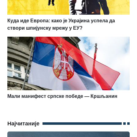
Куда иде Европа: како је Украјина успела да
створи шпијунску мрежу у ЕУ?
Мали манифест српске победе — Кршљанин
Најчитаније