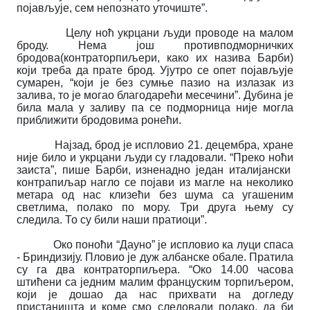
појављује, сем непознато уточиште”.
Целу ноћ укрцани људи проводе на малом
броду. Нема још противподморничких
бродова(контраторпиљери, како их назива Барби)
који треба да прате брод. Ујутро се опет појављује
сумарен, “који је без сумње пазио на излазак из
залива, то је могао благодарећи месечини”. Дубина је
била мала у заливу па се подморница није могла
приближити бродовима ронећи.
Најзад, брод је испловио 21. децембра, хране
није било и укрцани људи су гладовали. “Преко ноћи
заиста”, пише Барби, изненадно један италијански
контрапиљар нагло се појави из магле на неколико
метара од нас клизећи без шума са угашеним
светлима, полако по мору. Три друга њему су
следила. То су били наши пратиоци”.
Око поноћи “Дауно” је испловио ка луци спаса
- Бриндизију. Пловио је дуж албанске обале. Пратила
су га два контраторпиљера. “Око 14.00 часова
штићени са једним малим француским торпиљером,
који је дошао да нас прихвати на догледу
пристаништа и коме смо следовали полако, да би