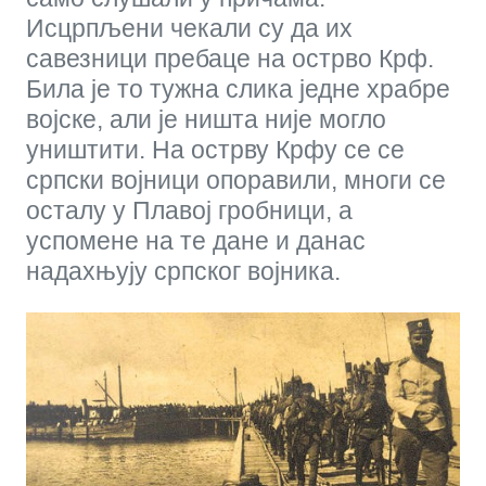
Исцрпљени чекали су да их
савезници пребаце на острво Крф.
Била је то тужна слика једне храбре
војске, али је ништа није могло
уништити. На острву Крфу се се
српски војници опоравили, многи се
осталу у Плавој гробници, а
успомене на те дане и данас
надахњују српског војника.