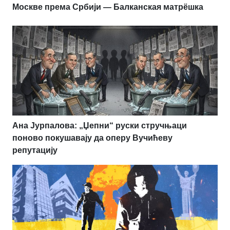
Москве према Србији — Балканская матрёшка
Ана Јурпалова: „Џепни“ руски стручњаци
поново покушавају да оперу Вучићеву
репутацију