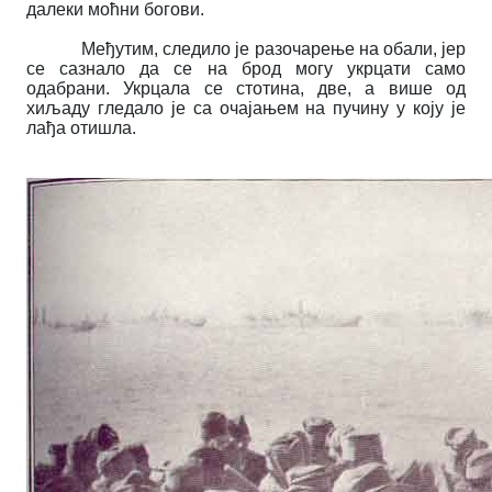
далеки моћни богови.
Међутим, следило је разочарење на обали, јер
се сазнало да се на брод могу укрцати само
одабрани. Укрцала се стотина, две, а више од
хиљаду гледало је са очајањем на пучину у коју је
лађа отишла.