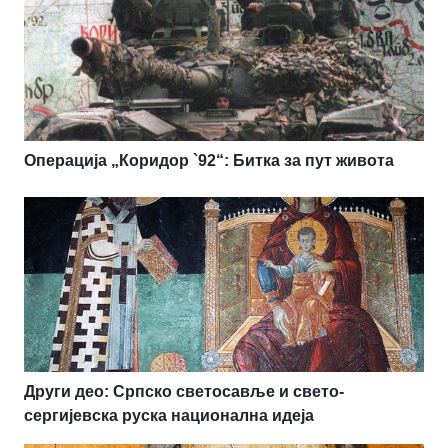
Операција „Коридор `92“: Битка за пут живота
Други део: Српско светосавље и свето-
сергијевска руска национална идеја