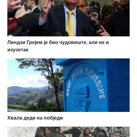
Линдзи Грејем је био чудовиште, али не и
изузетак
Хвала деди на побједи