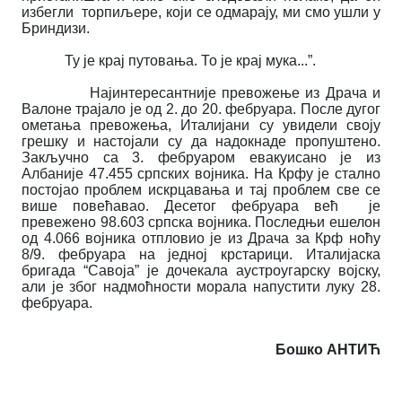
избегли торпиљере, који се одмарају, ми смо ушли у
Бриндизи.
Ту је крај путовања. То је крај мука...”.
Најинтересантније превожење из Драча и
Валоне трајало је од 2. до 20. фебруара. После дугог
ометања превожења, Италијани су увидели своју
грешку и настојали су да надокнаде пропуштено.
Закључно са 3. фебруаром евакуисано је из
Албаније 47.455 српских војника. На Крфу је стално
постојао проблем искрцавања и тај проблем све се
више повећавао. Десетог фебруара већ је
превежено 98.603 српска војника. Последњи ешелон
од 4.066 војника отпловио је из Драча за Крф ноћу
8/9. фебруара на једној крстарици. Италијаска
бригада “Савоја” је дочекала аустроугарску војску,
али је због надмоћности морала напустити луку 28.
фебруара.
Бошко АНТИЋ