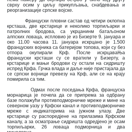
сврху осим у циљу прикупљања, снабдевања и
реорганизације српске војске.
Француски пловни састав од четири оклопна
крсташа, две крстарице и неколико торпиљарки и
патролних бродова, са укрцанинм батаљоном
алпских ловаца, испловио је из Бизерте 9. јануара и
око 11.00 часова 11. јануара искрцано је 1.500
француских војника са батеријом топова, који су без
отпора окупирали Крф. После искрцаваЊа
француски крсташи су се вратили у Бизерту, а
крстарице и мањи бродови су остали на сидришту
испред Крфа. Грчка влада и даље није пристајала да
се српски војници превезу на Крф, али се на крају
помирила са тим.
Одмах после поседања Крфа, француска
морнарица је почела да се припрема за одбрану
базе полажући противподморничке мреже и мине на
северном уазу у Крфски канал и противподморничке
мреже с индикаторима на јужном улазу. Две
крстарице су распоредјене на прилазима Крфском
каналу, а за осматрање сидришта одредјено је осам
торпиљарки, 26 ловаца подморница и два