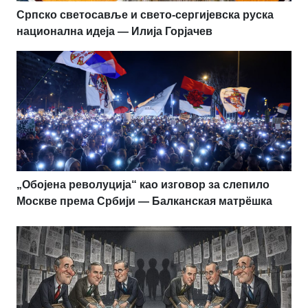
Српско светосавље и свето-сергијевска руска
национална идеја — Илија Горјачев
„Обојена револуција“ као изговор за слепило
Москве према Србији — Балканская матрёшка