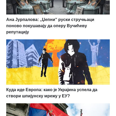
Ана Јурпалова: „Џепни“ руски стручњаци
поново покушавају да оперу Вучићеву
репутацију
Куда иде Европа: како је Украјина успела да
створи шпијунску мрежу у ЕУ?