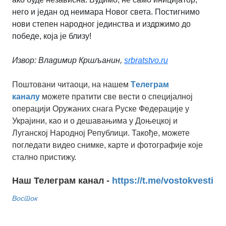
него и један од неимара Новог света. Постигнимо
нови степен народног јединства и издржимо до
победе, која је близу!
Извор: Владимир Кршљанин,
srbratstvo.ru
Поштовани читаоци, на нашем
Tелеграм
каналу
можете пратити све вести о специјалној
операцији Оружаних снага Руске Федерације у
Украјини, као и о дешавањима у Доњецкој и
Луганској Народној Републици. Такође, можете
погледати видео снимке, карте и фотографије које
стално пристижу.
Наш Телеграм канал -
https://t.me/vostokvesti
Восток