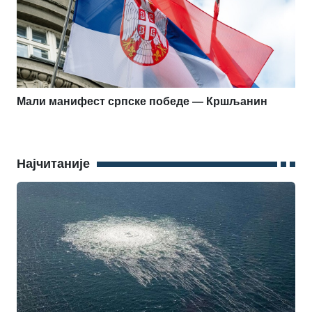
Мали манифест српске победе — Кршљанин
Најчитаније