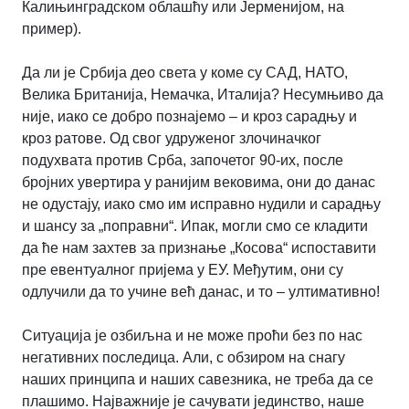
Калињинградском облашћу или Јерменијом, на
пример).
Да ли је Србија део света у коме су САД, НАТО,
Велика Британија, Немачка, Италија? Несумњиво да
није, иако се добро познајемо – и кроз сарадњу и
кроз ратове. Од свог удруженог злочиначког
подухвата против Срба, започетог 90-их, после
бројних увертира у ранијим вековима, они до данас
не одустају, иако смо им исправно нудили и сарадњу
и шансу за „поправни“. Ипак, могли смо се кладити
да ће нам захтев за признање „Косова“ испоставити
пре евентуалног пријема у ЕУ. Међутим, они су
одлучили да то учине већ данас, и то – ултимативно!
Ситуација је озбиљна и не може проћи без по нас
негативних последица. Али, с обзиром на снагу
наших принципа и наших савезника, не треба да се
плашимо. Најважније је сачувати јединство, наше