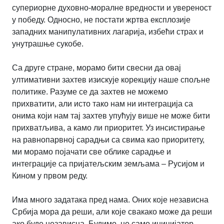
супериорне духовно-моралне вредности и увереност
у победу. Односно, не постати жртва експлозије
западних манипулативних лагарија, избећи страх и
унутрашње сукобе.
Са друге стране, морамо бити свесни да овај
ултимативни захтев изискује корекцију наше спољне
политике. Разуме се да захтев не можемо
прихватити, али исто тако нам ни интеграција са
онима који нам тај захтев упућују више не може бити
прихватљива, а камо ли приоритет. Уз инсистирање
на равнопарвној сарадњи са свима као приоритету,
ми морамо појачати све облике сарадње и
интеграције са пријатељским земљама – Русијом и
Кином у првом реду.
Има много задатака пред нама. Оних које независна
Србија мора да реши, али које свакако може да реши
ако буде независна. Будимо, не само иницијатор,