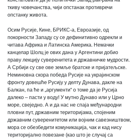
ткиву човечанства, чији опстанак противречи
опстанку живота.
Осим Русије, Кине, БРИКС-а, Евроазије, од
покорности Западу су се дефинитивно одрекли и
читава Африка и Латинска Америка. Немачки
канцелар Шолц је ових дана у Аргентини добио
праву лекцију суверенитета и државничке мудрости.
А Србији су све ове земље братске и пријатељске.
Неминовна скора победа Русије на украјинском
фронту довешће Русију у делту Дунава, дакле на
Балкан, па ће и „аргументи“ о томе да је Русија
далеко – пасти у воду! У мутно Дунаво или у Црно
море, свеједно. А и да нас не спаја међународни
пловни пут, државним територијама, спојеним
државним суверенитетом или војним савезништвом,
мора се обезбедити комуникација, чак и кад нису
територијално повезане (као што је случај са