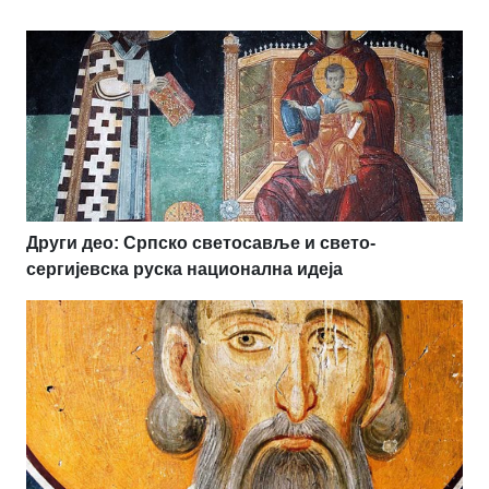
Други део: Српско светосавље и свето-
сергијевска руска национална идеја