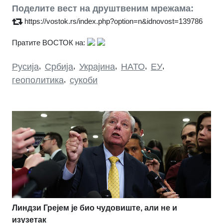
Поделите вест на друштвеним мрежама:
https://vostok.rs/index.php?option=n&idnovost=139786
Пратите ВОСТОК на:
Русија
,
Србија
,
Украјина
,
НАТО
,
ЕУ
,
геополитика
,
сукоби
Линдзи Грејем је био чудовиште, али не и
изузетак