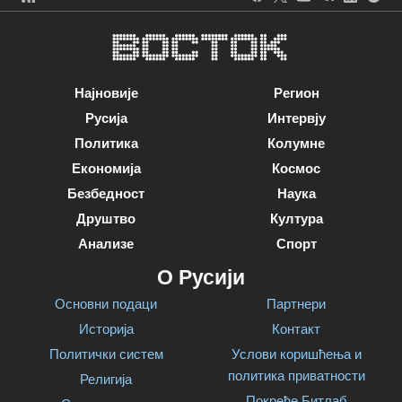
Најновије
Регион
Русија
Интервју
Политика
Колумне
Економија
Космос
Безбедност
Наука
Друштво
Култура
Анализе
Спорт
О Русији
Основни подаци
Партнери
Историја
Контакт
Политички систем
Услови коришћења и
политика приватности
Религија
Покреће Битлаб