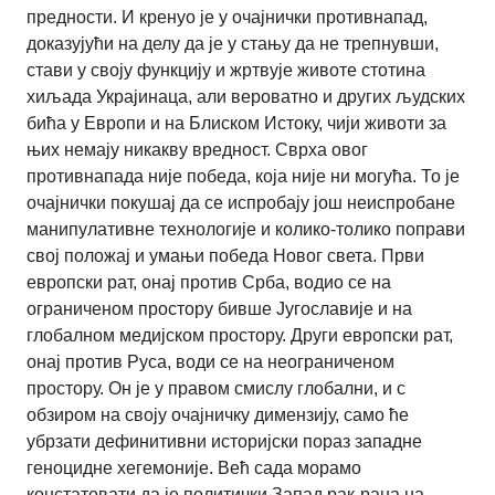
предности. И кренуо је у очајнички противнапад,
доказујући на делу да је у стању да не трепнувши,
стави у своју функцију и жртвује животе стотина
хиљада Украјинаца, али вероватно и других људских
бића у Европи и на Блиском Истоку, чији животи за
њих немају никакву вредност. Сврха овог
противнапада није победа, која није ни могућа. То је
очајнички покушај да се испробају још неиспробане
манипулативне технологије и колико-толико поправи
свој положај и умањи победа Новог света. Први
европски рат, онај против Срба, водио се на
ограниченом простору бивше Југославије и на
глобалном медијском простору. Други европски рат,
онај против Руса, води се на неограниченом
простору. Он је у правом смислу глобални, и с
обзиром на своју очајничку димензију, само ће
убрзати дефинитивни историјски пораз западне
геноцидне хегемоније. Већ сада морамо
констатовати да је политички Запад рак-рана на