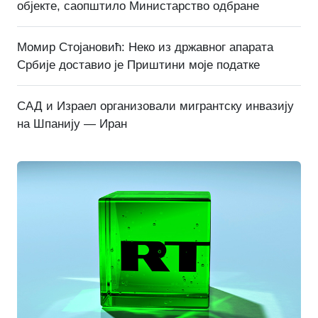
објекте, саопштило Министарство одбране
Момир Стојановић: Неко из државног апарата
Србије доставио је Приштини моје податке
САД и Израел организовали мигрантску инвазију
на Шпанију — Иран