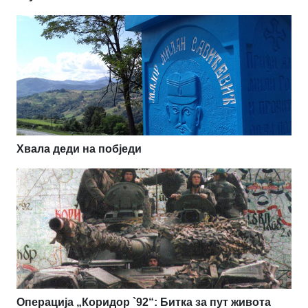
Хвала деди на побједи
Операција „Коридор `92“: Битка за пут живота