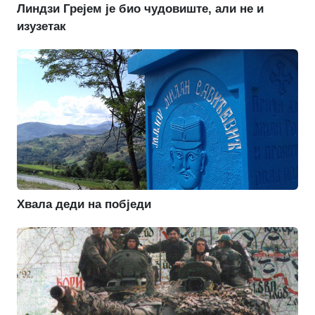
Линдзи Грејем је био чудовиште, али не и
изузетак
Хвала деди на побједи