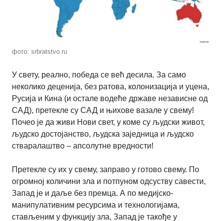
фото: srbratstvo.ru
У свету, реално, победа се већ десила. За само
неколико деценија, без ратова, колонизација и уцена,
Русија и Кина (и остале водеће државе независне од
САД), претекле су САД и њихове вазале у свему!
Почео је да живи Нови свет, у коме су људски живот,
људско достојанство, људска заједница и људско
стваралаштво – апсолутне вредности!
Претекле су их у свему, заправо у готово свему. По
огромној количини зла и потпуном одсуству савести,
Запад је и даље без премца. А по медијско-
манипулативним ресурсима и технологијама,
стављеним у функцију зла, Запад је такође у