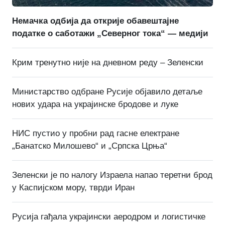
Немачка одбија да открије обавештајне
податке о саботажи „Северног тока“ — медији
Крим тренутно није на дневном реду – Зеленски
Министарство одбране Русије објавило детаље
нових удара на украјинске бродове и луке
НИС пустио у пробни рад гасне електране
„Банатско Милошево“ и „Српска Црња“
Зеленски је по налогу Израела напао теретни брод
у Каспијском мору, тврди Иран
Русија гађала украјински аеродром и логистичке