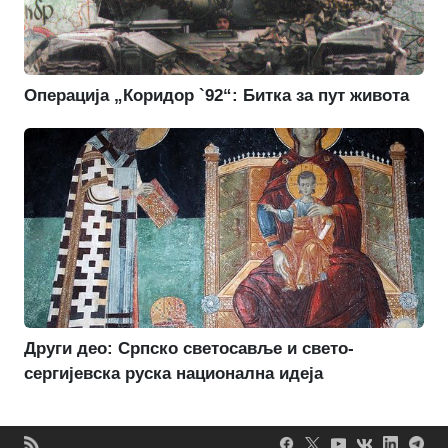
Операција „Коридор `92“: Битка за пут живота
Други део: Српско светосавље и свето-
сергијевска руска национална идеја