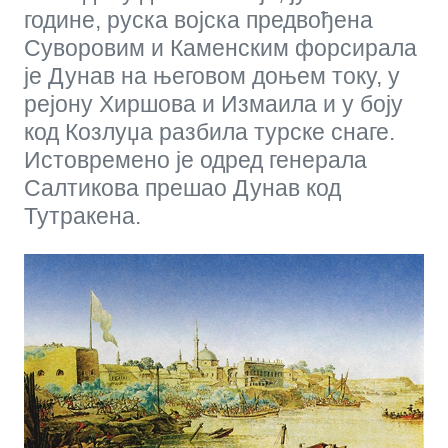
године, руска војска предвођена
Суворовим и Каменским форсирала
је Дунав на његовом доњем току, у
рејону Хиршова и Измаила и у боју
код Козлуџа разбила турске снаге.
Истовремено је одред генерала
Салтикова прешао Дунав код
Тутракена.