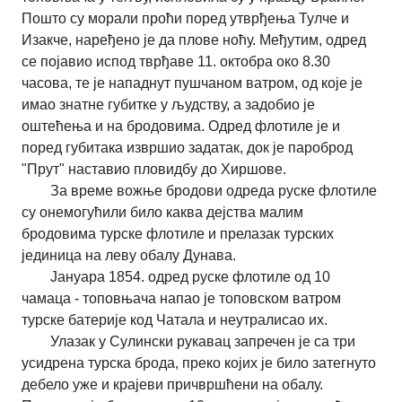
Пошто су морали проћи поред утврђења Тулче и
Изакче, наређено је да плове ноћу. Међутим, одред
се појавио испод тврђаве 11. октобра око 8.30
часова, те је нападнут пушчаном ватром, од које је
имао знатне губитке у људству, а задобио је
оштећења и на бродовима. Одред флотиле је и
поред губитака извршио задатак, док је пароброд
"Прут" наставио пловидбу до Хиршове.
За време вожње бродови одреда руске флотиле
су онемогућили било каква дејства малим
бродовима турске флотиле и прелазак турских
јединица на леву обалу Дунава.
Јануара 1854. одред руске флотиле од 10
чамаца - топовњача напао је топовском ватром
турске батерије код Чатала и неутралисао их.
Улазак у Сулински рукавац запречен је са три
усидрена турска брода, преко којих је било затегнуто
дебело уже и крајеви причвршћени на обалу.