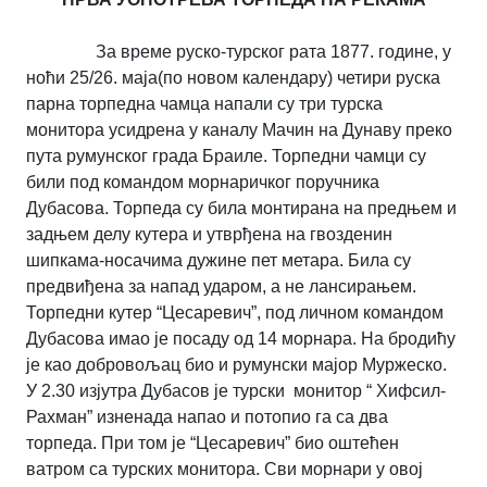
За време руско-турског рата 1877. године, у
ноћи 25/26. маја(по новом календару) четири руска
парна торпедна чамца напали су три турска
монитора усидрена у каналу Мачин на Дунаву преко
пута румунског града Браиле. Торпедни чамци су
били под командом морнаричког поручника
Дубасова. Торпеда су била монтирана на предњем и
задњем делу кутера и утврђена на гвозденин
шипкама-носачима дужине пет метара. Била су
предвиђена за напад ударом, а не лансирањем.
Торпедни кутер “Цесаревич”, под личном командом
Дубасова имао је посаду од 14 морнара. На бродићу
је као добровољац био и румунски мајор Муржеско.
У 2.30 изјутра Дубасов је турски монитор “ Хифсил-
Рахман” изненада напао и потопио га са два
торпеда. При том је “Цесаревич” био оштећен
ватром са турских монитора. Сви морнари у овој