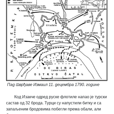
Пад тврђаве Измаил 11. децембра 1790. године
Код Изакче одред руске флотиле напао је турски
састав од 32 брода. Турци су напустили битку и са
запаљеним бродовима побегли према обали, али