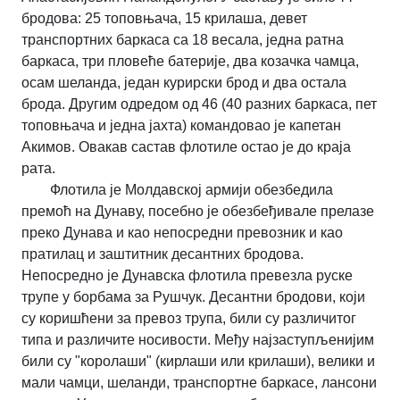
бродова: 25 топовњача, 15 крилаша, девет
транспортних баркаса са 18 весала, једна ратна
баркаса, три пловеће батерије, два козачка чамца,
осам шеланда, један курирски брод и два остала
брода. Другим одредом од 46 (40 разних баркаса, пет
топовњача и једна јахта) командовао је капетан
Акимов. Овакав састав флотиле остао је до краја
рата.
Флотила је Молдавској армији обезбедила
премоћ на Дунаву, посебно је обезбеђивале прелазе
преко Дунава и као непосредни превозник и као
пратилац и заштитник десантних бродова.
Непосредно је Дунавска флотила превезла руске
трупе у борбама за Рушчук. Десантни бродови, који
су коришћени за превоз трупа, били су различитог
типа и различите носивости. Међу најзаступљенијим
били су "королаши" (кирлаши или крилаши), велики и
мали чамци, шеланди, транспортне баркасе, лансони