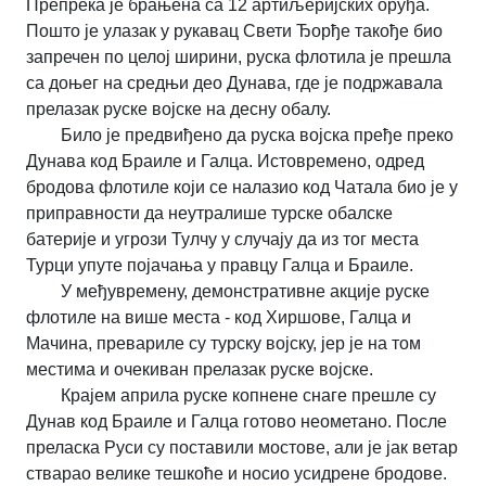
Препрека је брањена са 12 артиљеријских оруђа.
Пошто је улазак у рукавац Свети Ђорђе такође био
запречен по целој ширини, руска флотила је прешла
са доњег на средњи део Дунава, где је подржавала
прелазак руске војске на десну обалу.
Било је предвиђено да руска војска пређе преко
Дунава код Браиле и Галца. Истовремено, одред
бродова флотиле који се налазио код Чатала био је у
приправности да неутралише турске обалске
батерије и угрози Тулчу у случају да из тог места
Турци упуте појачања у правцу Галца и Браиле.
У међувремену, демонстративне акције руске
флотиле на више места - код Хиршове, Галца и
Мачина, превариле су турску војску, јер је на том
местима и очекиван прелазак руске војске.
Крајем априла руске копнене снаге прешле су
Дунав код Браиле и Галца готово неометано. После
преласка Руси су поставили мостове, али је јак ветар
стварао велике тешкоће и носио усидрене бродове.