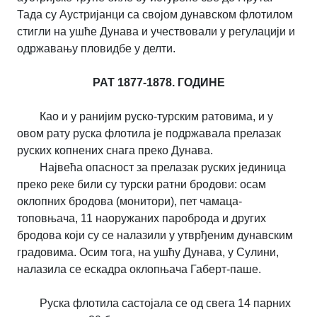
Тада су Аустријанци са својом дунавском флотилом
стигли на ушће Дунава и учествовали у регулацији и
одржавању пловидбе у делти.
РАТ 1877-1878. ГОДИНЕ
Као и у ранијим руско-турским ратовима, и у
овом рату руска флотила је подржавала прелазак
руских копнених снага преко Дунава.
Највећа опасност за прелазак руских јединица
преко реке били су турски ратни бродови: осам
оклопних бродова (монитори), пет чамаца-
топовњача, 11 наоружаних пароброда и других
бродова који су се налазили у утврђеним дунавским
градовима. Осим тога, на ушћу Дунава, у Сулини,
налазила се ескадра оклопњача Габерт-паше.
Руска флотила састојала се од свега 14 парних