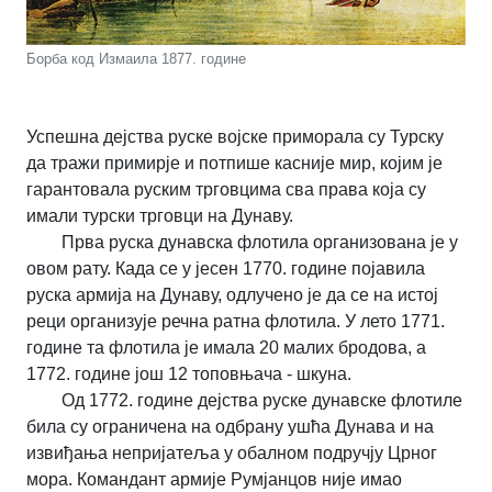
Борба код Измаила 1877. године
Успешна дејства руске војске приморала су Турску
да тражи примирје и потпише касније мир, којим је
гарантовала руским трговцима сва права која су
имали турски трговци на Дунаву.
Прва руска дунавска флотила организована је у
овом рату. Када се у јесен 1770. године појавила
руска армија на Дунаву, одлучено је да се на истој
реци организује речна ратна флотила. У лето 1771.
године та флотила је имала 20 малих бродова, а
1772. године још 12 топовњача - шкуна.
Од 1772. године дејства руске дунавске флотиле
била су ограничена на одбрану ушћа Дунава и на
извиђања непријатеља у обалном подручју Црног
мора. Командант армије Румјанцов није имао