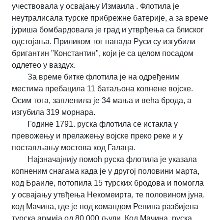
учествовала у освајању Измаила . Флотила је
неутралисала турске прибрежне батерије, а за време
јуриша бомбардовала је град и утврђења са блиског
одстојања. Приликом тог напада Руси су изгубили
бригантин "Константин", који је са целом посадом
одлетео у ваздух.
За време битке флотила је на одређеним
местима пребацила 11 батаљона копнене војске.
Осим тога, запленила је 34 мања и већа брода, а
изгубила 319 морнара.
Године 1791. руска флотила се истакла у
превожењу и прелажењу војске преко реке и у
постављању мостова код Галаца.
Најзначајнију помоћ руска флотила је указала
копненим снагама када је у другој половини марта,
код Браиле, потопила 15 турских бродова и помогла
у освајању утвђења Некомеирта, те половином јуна,
код Мачина, где је под командом Репина разбијена
турска армија од 80.000 људи. Код Мачина. руска