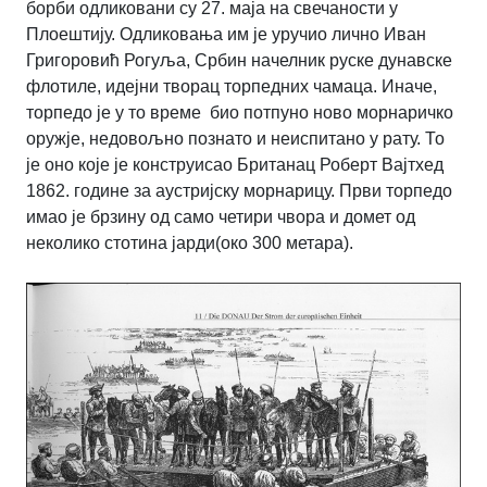
борби одликовани су 27. маја на свечаности у
Плоештију. Одликовања им је уручио лично Иван
Григоровић Рогуља, Србин начелник руске дунавске
флотиле, идејни творац торпедних чамаца. Иначе,
торпедо је у то време био потпуно ново морнаричко
оружје, недовољно познато и неиспитано у рату. То
је оно које је конструисао Британац Роберт Вајтхед
1862. године за аустријску морнарицу. Први торпедо
имао је брзину од само четири чвора и домет од
неколико стотина јарди(око 300 метара).