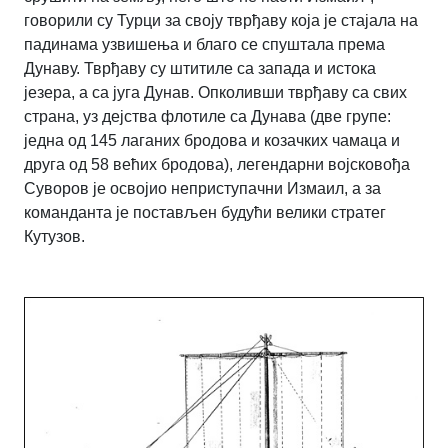
говорили су Турци за своју тврђаву која је стајала на
падинама узвишења и благо се спуштала према
Дунаву. Тврђаву су штитиле са запада и истока
језера, а са југа Дунав. Опколивши тврђаву са свих
страна, уз дејства флотиле са Дунава (две групе:
једна од 145 лаганих бродова и козачких чамаца и
друга од 58 већих бродова), легендарни војсковођа
Суворов је освојио неприступачни Измаил, а за
команданта је постављен будући велики стратег
Кутузов.