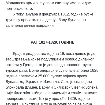
Молдавска армија је у свом саставу имала и две
понтонске чете.
У току јануара и фебруара 1812. године руске
трупе су прелазиле на десну обалу Дунава по
залеђеној речној површини.
РАТ 1827-1829. ГОДИНЕ
Крајем двадесетих година 19. века дошло је до
заоштравања кризе под утицајем ослобо дилачког
покрета у Грчкој, што је довело до поновног руско-
турског рата. Војне операције су почеле априла 1828.
године преласком 25.000 руских војника преко
Дунава код Браиле и Измаила. Иако је сва војска
блокирала Шумен, Варну и Силистрију већих успеха
није било због избијања епидемије и слабе тактичке
припремљености. Тек је у пролеће 1829. године
заузета Силистрија, што је омогућило да се руска