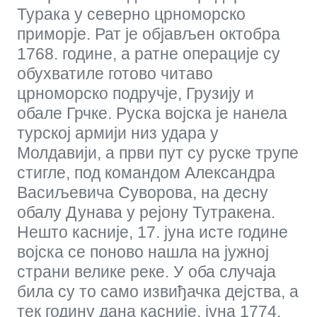
Турака у северно црноморско
приморје. Рат је објављен октобра
1768. године, а ратне операције су
обухватиле готово читаво
црноморско подручје, Грузију и
обале Грчке. Руска војска је нанела
турској армији низ удара у
Молдавији, а први пут су руске трупе
стигле, под командом Александра
Васиљевича Суворова, на десну
обалу Дунава у рејону Тутракена.
Нешто касније, 17. јуна исте године
војска се поново нашла на јужној
страни велике реке. У оба случаја
била су то само извиђачка дејства, а
тек годину дана касније, јуна 1774.