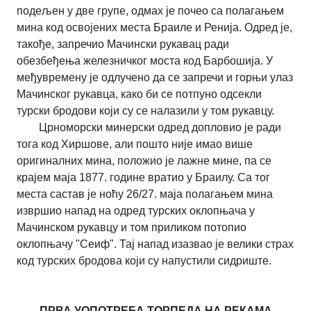
подељен у две групе, одмах је почео са полагањем
мина код освојених места Браиле и Ренија. Одред је,
такође, запречио Мачински рукавац ради
обезбеђења железничког моста код Барбошија. У
међувремену је одлучено да се запречи и горњи улаз
Мачинског рукавца, како би се потпуно одсекли
турски бродови који су се налазили у том рукавцу.
Црноморски минерски одред допловио је ради
тога код Хиршове, али пошто није имао више
оригиналних мина, положио је лажне мине, па се
крајем маја 1877. године вратио у Браилу. Са тог
места састав је ноћу 26/27. маја полагањем мина
извршио напад на одред турских оклопњача у
Мачинском рукавцу и том приликом потопио
оклопњачу "Сеиф". Тај напад изазвао је велики страх
код турских бродова који су напустили сидриште.
ПРВА УОПОТРЕБА ТОРПЕДА НА РЕКАМА