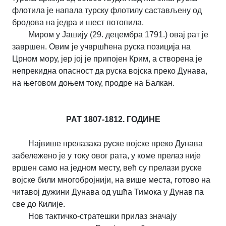
флотила је напала турску флотилу састављену од
бродова на једра и шест потопила.
Миром у Јашију (29. децембра 1791.) овај рат је
завршен. Овим је учвршћена руска позиција на
Црном мору, јер јој је припојен Крим, а створена је
непрекидна опасност да руска војска преко Дунава,
на његовом доњем току, продре на Балкан.
РАТ 1807-1812. ГОДИНЕ
Највише прелазака руске војске преко Дунава
забележено је у току овог рата, у коме прелаз није
вршен само на једном месту, већ су прелази руске
војске били многобројнији, на више места, готово на
читавој дужини Дунава од ушћа Тимока у Дунав па
све до Килије.
Нов тактичко-стратешки прилаз значају