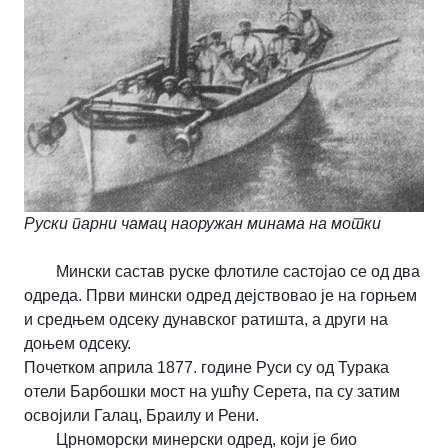
Руски парни чамац наоружан минама на мотки
Мински састав руске флотиле састојао се од два
одреда. Први мински одред дејствовао је на горњем
и средњем одсеку дунавског ратишта, а други на
доњем одсеку.
Почетком априла 1877. године Руси су од Турака
отели Барбошки мост на ушћу Серета, па су затим
освојили Галац, Браилу и Рени.
Црноморски минерски одред, који је био