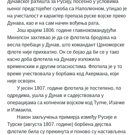
дунавског ратишта за Русију, посебно у условима
њеног предстојећег сукоба са Наполеоном, утицао је
на учесталост и карактер прелаза руске војске преко
Дунава, као и на сам начин вођења рата.
Још крајем 1806. године главнокомандујући
Михелсон захтевао је да се флотила бродова на
весла пребаци у Дунав, што командант Црноморске
флоте није прихватио. Он се бојао да би се у тако
касно доба флотила на Дунаву изложила
временским и другим опасностима. Флотила је у то
време учествовала у борбама код Акермана, који
није освојен.
У јесен 1807. године флотила је постепено, по
одредима, ушла у Дунав и садејствовала у
операцијама са копненом војском код Тулче, Изачке
и Измаила.
Након закључења примирја између Русије и
Турске (августа 1807. године) борбена дејства
флотиле била су прекинута и поново су настављена