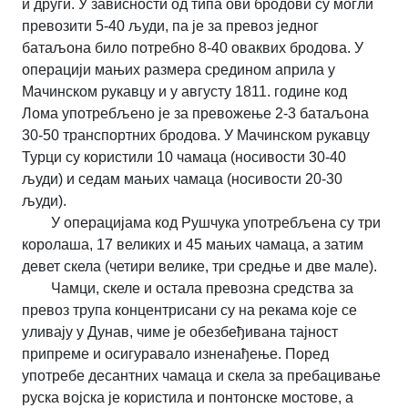
и други. У зависности од типа ови бродови су могли
превозити 5-40 људи, па је за превоз једног
батаљона било потребно 8-40 оваквих бродова. У
операцији мањих размера средином априла у
Мачинском рукавцу и у августу 1811. године код
Лома употребљено је за превожење 2-3 батаљона
30-50 транспортних бродова. У Мачинском рукавцу
Турци су користили 10 чамаца (носивости 30-40
људи) и седам мањих чамаца (носивости 20-30
људи).
У операцијама код Рушчука употребљена су три
королаша, 17 великих и 45 мањих чамаца, а затим
девет скела (четири велике, три средње и две мале).
Чамци, скеле и остала превозна средства за
превоз трупа концентрисани су на рекама које се
уливају у Дунав, чиме је обезбеђивана тајност
припреме и осигуравало изненађење. Поред
употребе десантних чамаца и скела за пребацивање
руска војска је користила и понтонске мостове, а