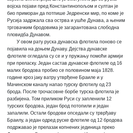
војска појави пред Константинопољом и султан је
био приморан да потпише Једренски мир, по коме је
Русија задржала сва острва и ушће Дунава, а њеним
трговачким бродовима је загарантована слободна
пловидба Дунавом.
У овом рату руска дунавска флотила поново се
појавила на доњем Дунаву. Дејства дунавске
флотиле огледала су се и у пружању помоћи армији
при преласку. Један састав дунавске флотиле од 16
малих бродова пробио се половином маја 1828.
године кроз јаку ватру утврђене Браиле и у
Мачинском каналу напао турску флотилу од 23
брода. После трочасовне борбе турска флотила је
разбијена. Том приликом Руси су запленили 12
турских бродова, један брод потопили и један
запалили. Остали бродови опседали су трврђаву
Браилу, а један одред руске флотиле од 12 бродова
подржавао је прелазак копнених јединица преко