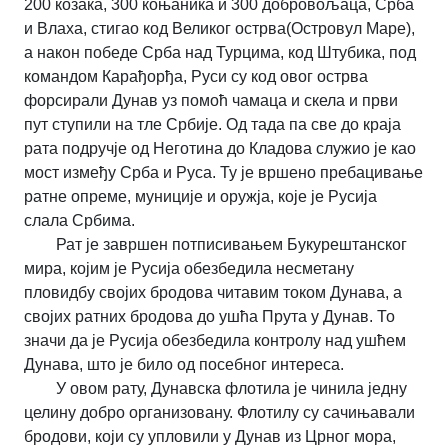
200 козака, 300 коњаника и 300 добровољаца, Срба
и Влаха, стигао код Великог острва(Островул Маре),
а након победе Срба над Турцима, код Штубика, под
командом Карађорђа, Руси су код овог острва
форсирали Дунав уз помоћ чамаца и скела и први
пут ступили на тле Србије. Од тада па све до краја
рата подручје од Неготина до Кладова служио је као
мост између Срба и Руса. Ту је вршено пребацивање
ратне опреме, муниције и оружја, које је Русија
слала Србима.
Рат је завршен потписивањем Букурештанског
мира, којим је Русија обезбедила несметану
пловидбу својих бродова читавим током Дунава, а
својих ратних бродова до ушћа Прута у Дунав. То
значи да је Русија обезбедила контролу над ушћем
Дунава, што је било од посебног интереса.
У овом рату, Дунавска флотила је чинила једну
целину добро организовану. Флотилу су сачињавали
бродови, који су упловили у Дунав из Црног мора,