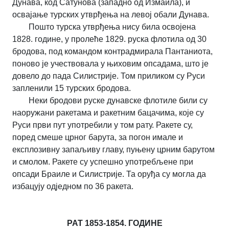
Дунава, код Сатунова (западно од Измаила), и
освајање турских утврђења на левој обали Дунава.
Пошто турска утврђења нису била освојена
1828. године, у пролеће 1829. руска флотила од 30
бродова, под командом контрадмирала Пантаниота,
поново је учествовала у њиховим опсадама, што је
довело до пада Силистрије. Том приликом су Руси
запленили 15 турских бродова.
Неки бродови руске дунавске флотиле били су
наоружани ракетама и ракетним бацачима, које су
Руси први пут употребили у том рату. Ракете су,
поред смеше црног барута, за погон имале и
експлозивну запаљиву главу, пуњену црним барутом
и смолом. Ракете су успешно употребљене при
опсади Браиле и Силистрије. Та оруђа су могла да
избацују одједном по 36 ракета.
РАТ 1853-1854. ГОДИНЕ