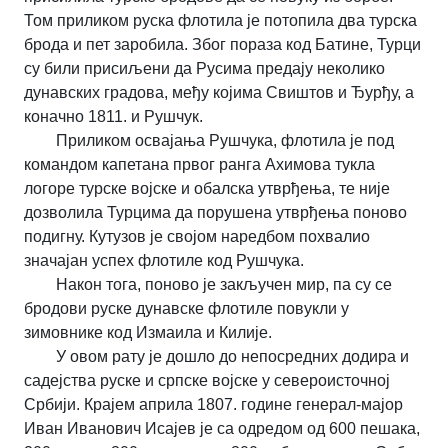
Том приликом руска флотила је потопила два турска
брода и пет заробила. Због пораза код Батине, Турци
су били присиљени да Русима предају неколико
дунавских градова, међу којима Свиштов и Ђурђу, а
коначно 1811. и Рушчук.
Приликом освајања Рушчука, флотила је под
командом капетана првог ранга Ахимова тукла
логоре турске војске и обалска утврђења, те није
дозволила Турцима да порушена утврђења поново
подигну. Кутузов је својом наредбом похвалио
значајан успех флотиле код Рушчука.
Након тога, поново је закључен мир, па су се
бродови руске дунавске флотиле повукли у
зимовнике код Измаила и Килије.
У овом рату је дошло до непосредних додира и
садејства руске и српске војске у североисточној
Србији. Крајем априла 1807. године генерал-мајор
Иван Иванович Исајев је са одредом од 600 пешака,