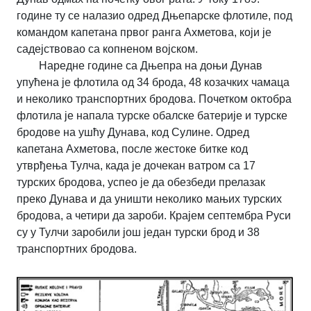
године ту се налазио одред Дњепарске флотиле, под
командом капетана првог ранга Ахметова, који је
садејствовао са копненом војском.
Наредне године са Дњепра на доњи Дунав
упућена је флотила од 34 брода, 48 козачких чамаца
и неколико транспортних бродова. Почетком октобра
флотила је напала турске обалске батерије и турске
бродове на ушћу Дунава, код Сулине. Одред
капетана Ахметова, после жестоке битке код
утврђења Тулча, када је дочекан ватром са 17
турских бродова, успео је да обезбеди прелазак
преко Дунава и да уништи неколико мањих турских
бродова, а четири да зароби. Крајем септембра Руси
су у Тулчи заробили још један турски брод и 38
транспортних бродова.