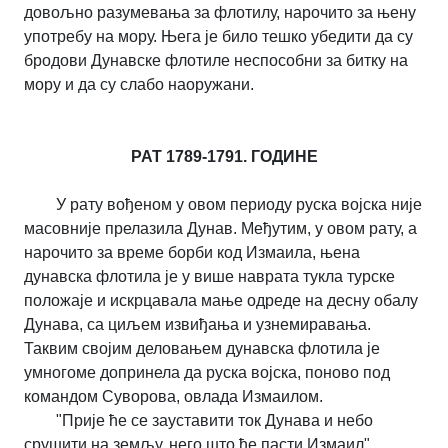
довољно разумевања за флотилу, нарочито за њену
употребу на мору. Њега је било тешко убедити да су
бродови Дунавске флотиле неспособни за битку на
мору и да су слабо наоружани.
РАТ 1789-1791. ГОДИНЕ
У рату вођеном у овом периоду руска војска није
масовније прелазила Дунав. Међутим, у овом рату, а
нарочито за време борби код Измаила, њена
дунавска флотила је у више наврата тукла турске
положаје и искрцавала мање одреде на десну обалу
Дунава, са циљем извиђања и узнемиравања.
Таквим својим деловањем дунавска флотила је
умногоме допринела да руска војска, поново под
командом Суворова, овлада Измаилом.
"Прије ће се зауставити ток Дунава и небо
срушити на земљу, него што ће пасти Измаил",