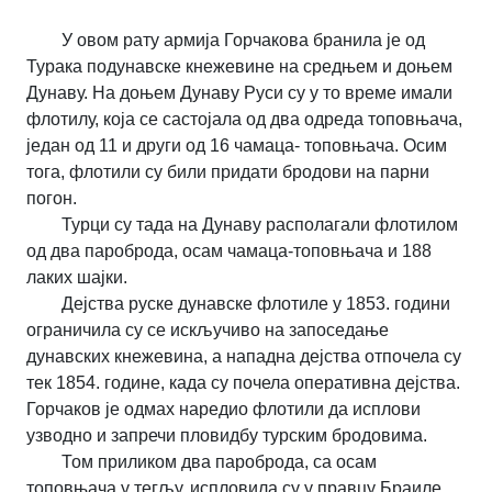
У овом рату армија Горчакова бранила је од
Турака подунавске кнежевине на средњем и доњем
Дунаву. На доњем Дунаву Руси су у то време имали
флотилу, која се састојала од два одреда топовњача,
један од 11 и други од 16 чамаца- топовњача. Осим
тога, флотили су били придати бродови на парни
погон.
Турци су тада на Дунаву располагали флотилом
од два пароброда, осам чамаца-топовњача и 188
лаких шајки.
Дејства руске дунавске флотиле у 1853. години
ограничила су се искључиво на запоседање
дунавских кнежевина, а нападна дејства отпочела су
тек 1854. године, када су почела оперативна дејства.
Горчаков је одмах наредио флотили да исплови
узводно и запречи пловидбу турским бродовима.
Том приликом два пароброда, са осам
топовњача у тегљу, испловила су у правцу Браиле.