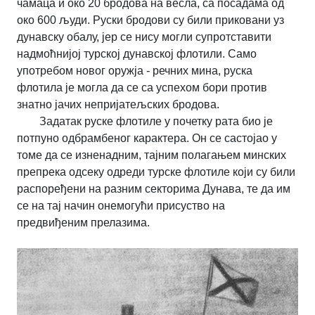
чамаца и око 20 бродова на весла, са посадама од
око 600 људи. Руски бродови су били приковани уз
дунавску обалу, јер се нису могли супротставити
надмоћнијој турској дунавској флотили. Само
употребом новог оружја - речних мина, руска
флотила је могла да се са успехом бори против
знатно јачих непријатељских бродова.
Задатак руске флотиле у почетку рата био је
потпуно одбрамбеног карактера. Он се састојао у
томе да се изненадним, тајним полагањем минских
препрека одсеку одреди турске флотиле који су били
распоређени на разним секторима Дунава, те да им
се на тај начин онемогући присуство на
предвиђеним прелазима.