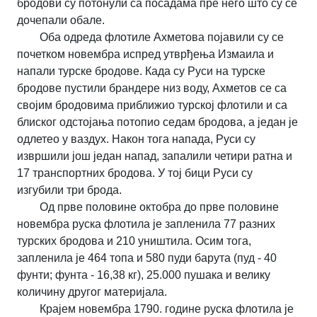
бродови су потонули са посадама пре него што су се
дочепали обале.
Оба одреда флотиле Ахметова појавили су се
почетком новембра испред утврђења Измаила и
напали турске бродове. Када су Руси на турске
бродове пустили брандере низ воду, Ахметов се са
својим бродовима приближио турској флотили и са
блиског одстојања потопио седам бродова, а један је
одлетео у ваздух. Након тога напада, Руси су
извршили још један напад, запалили четири ратна и
17 транспортних бродова. У тој бици Руси су
изгубили три брода.
Од прве половине октобра до прве половине
новембра руска флотила је запленила 77 разних
турских бродова и 210 уништила. Осим тога,
запленила је 464 топа и 580 пуди барута (пуд - 40
фунти; фунта - 16,38 кг), 25.000 пушака и велику
количину другог материјала.
Крајем новембра 1790. године руска флотила је