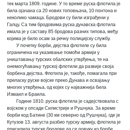
тек марта 1809. године. У то време руска флотила је
била ојачана са 20 нових топовњача, 10 понтона и
неколико чамаца. Бродови су били изграђени у
Галцу. Са тим бродовима руска дунавска флотила
имала је у саставу 85 бродова разних типова, међу
којима је било осам за речну полицијску службу.
У почетку борби, дејства флотиле су била
ограничена на указивање помоћи армији у
уништавању турских обалских утврђења, те на
онемогућавању турској флотили да развије своја
борбена дејства. Флотила је, такође, помагала при
преласку руске војске преко Дунава и освајању
многих утврђења, од којих су најважнија била
Измаил и Браила.
Године 1810. руска флотила је садејствовала с
војском у опсади Силистрије и Рушчука. За време
борби код Батине (30 км северно од Рушчука), где је
Кутузов 13. августа разбио турску армију, флотила је
присилила турске бродове да се повуку из борбе.