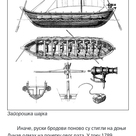
Запорошка шајка
Иначе, руски бродови поново су стигли на доњи
Дунав одмах на почетку овог рата. У току 1789.