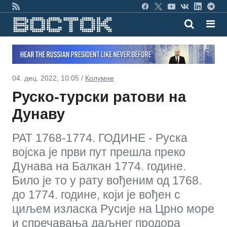
04. дец. 2022, 10:05 /
Колумне
Руско-турски ратови на
Дунаву
РАТ 1768-1774. ГОДИНЕ - Руска
војска је први пут прешла преко
Дунава на Балкан 1774. године.
Било је то у рату вођеним од 1768.
до 1774. године, који је вођен с
циљем изласка Русије на Црно море
и спречавања даљнег продора