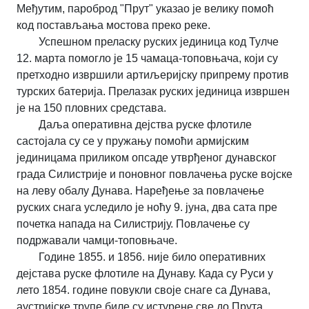
Међутим, пароброд "Прут" указао је велику помоћ
код постављања мостова преко реке.
Успешном преласку руских јединица код Тулче
12. марта помогло је 15 чамаца-топовњача, који су
претходно извршили артиљеријску припрему против
турских батерија. Прелазак руских јединица извршен
је на 150 пловних средстава.
Даља оперативна дејства руске флотиле
састојала су се у пружању помоћи армијским
јединицама приликом опсаде утврђеног дунавског
града Силистрије и поновног повлачења руске војске
на леву обалу Дунава. Наређење за повлачење
руских снага уследило је ноћу 9. јуна, два сата пре
почетка напада на Силистрију. Повлачење су
подржавали чамци-топовњаче.
Године 1855. и 1856. није било оперативних
дејстава руске флотиле на Дунаву. Када су Руси у
лето 1854. године повукли своје снаге са Дунава,
аустријске трупе биле су истурене све до Прута.