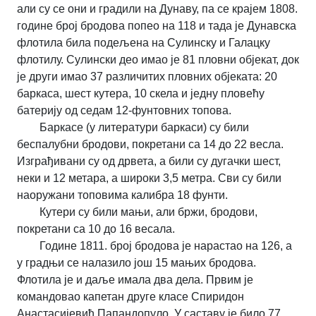
али су се они и градили на Дунаву, па се крајем 1808.
године број бродова попео на 118 и тада је Дунавска
флотила била подељена на Сулинску и Галацку
флотилу. Сулински део имао је 81 пловни објекат, док
је други имао 37 различитих пловних објеката: 20
баркаса, шест кутера, 10 скела и једну пловећу
батерију од седам 12-фунтовних топова.
Баркасе (у литератури баркаси) су били
беспалубни бродови, покретани са 14 до 22 весла.
Изграђивани су од дрвета, а били су дугачки шест,
неки и 12 метара, а широки 3,5 метра. Сви су били
наоружани топовима калибра 18 фунти.
Кутери су били мањи, али бржи, бродови,
покретани са 10 до 16 весала.
Године 1811. број бродова је нарастао на 126, а
у градњи се налазило још 15 мањих бродова.
Флотила је и даље имала два дела. Првим је
командовао капетан друге класе Спиридон
Анастасијевић Папандопуло. У саставу је било 77