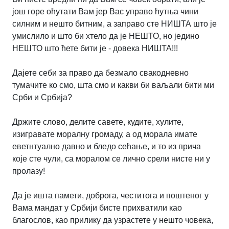
још горе оћутати Вам јер Вас управо ћутња чини
силним и нешто битним, а заправо сте НИШТА што је
умислило и што би хтело да је НЕШТО, но једино
НЕШТО што ћете бити је - довека НИШТА!!!
Дајете себи за право да безмало свакодневно
тумачите ко смо, шта смо и какви би ваљали бити ми
Срби и Србија?
Држите слово, делите савете, кудите, хулите,
изигравате моралну громаду, а од морала имате
еветнтуално давно и бледо сећање, и то из прича
које сте чули, са моралом се лично срели нисте ни у
пролазу!
Да је ишта памети, доброга, честитога и поштеног у
Вама мандат у Србији бисте прихватили као
благослов, као прилику да узрастете у нешто човека,