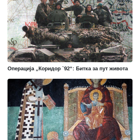
Операција „Коридор `92“: Битка за пут живота