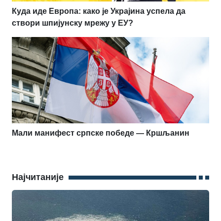
Куда иде Европа: како је Украјина успела да
створи шпијунску мрежу у ЕУ?
Мали манифест српске победе — Кршљанин
Најчитаније