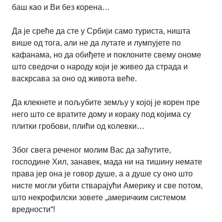
баш као и Ви без корена…
Да је среће да сте у Србији само туриста, ништа
више од тога, али не да лутате и лумпујете по
кафанама, но да обиђете и поклоните свему ономе
што сведочи о народу који је живео да страда и
васкрсава за оно од живота веће.
Да клекнете и пољубите земљу у којој је корен пре
него што се вратите дому и кораку под којима су
плитки гробови, плићи од колевки…
Због свега реченог молим Вас да заћутите,
господине Хил, занавек, мада ни на тишину немате
права јер она је говор душе, а а душе су оно што
нисте могли убити стварајући Америку и све потом,
што некрофилски зовете „америчким системом
вредности“!