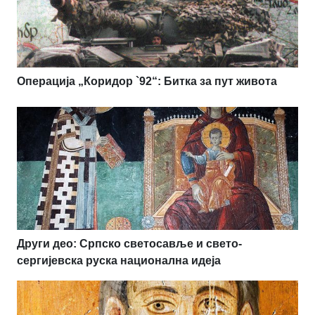
Операција „Коридор `92“: Битка за пут живота
Други део: Српско светосавље и свето-
сергијевска руска национална идеја