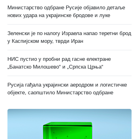
Министарство одбране Русије објавило детаље
нових удара на украјинске бродове и луке
Зеленски је по налогу Израела напао теретни брод
у Каспијском мору, тврди Иран
НИС пустио у пробни рад гасне електране
„Банатско Милошево“ и „Српска Црња“
Русија гађала украјински аеродром и логистичке
објекте, саопштило Министарство одбране