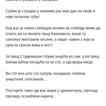
Србин је страдао у оковима јер није дао на своје и
није потказао туђе!
Код вас је човек слободан колико за слободу може да
плати, ви се молите пред банкомати, ваше су
светиње монтажне опсене, а наше- камен у који је
срасла српска кожа и кост!
Ја пред Студеницом стојим знајући ко сам, а ви пред
Белом кућом питајући се ко сте, а одговора нигде.
Ви сте оно што сте сатрли, похарали, побили,
уништили, опоганили…
Постојите тамо где вас мајке у црнини куну, сирочад
презиру, осакаћени наричу…