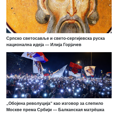
Српско светосавље и свето-сергијевска руска
национална идеја — Илија Горјачев
„Обојена револуција“ као изговор за слепило
Москве према Србији — Балканская матрёшка