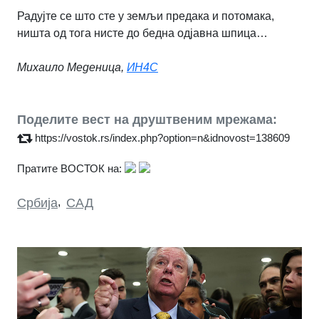
Радујте се што сте у земљи предака и потомака,
ништа од тога нисте до бедна одјавна шпица…
Михаило Меденица,
ИН4С
Поделите вест на друштвеним мрежама:
https://vostok.rs/index.php?option=n&idnovost=138609
Пратите ВОСТОК на:
Србија
,
САД