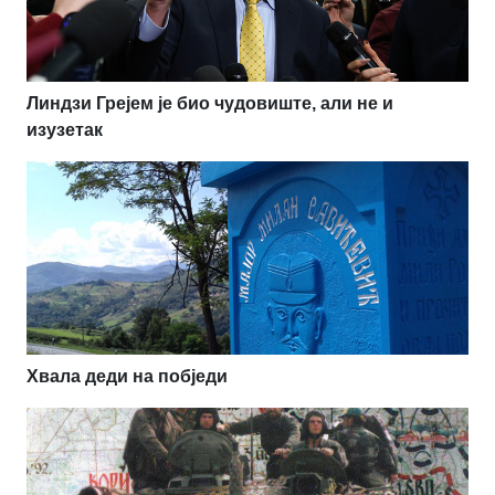
Линдзи Грејем је био чудовиште, али не и
изузетак
Хвала деди на побједи