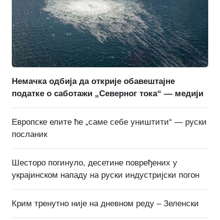
Немачка одбија да открије обавештајне
податке о саботажи „Северног тока“ — медији
Европске елите ће „саме себе уништити“ — руски
посланик
Шесторо погинуло, десетине повређених у
украјинском нападу на руски индустријски погон
Крим тренутно није на дневном реду – Зеленски