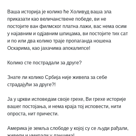
Ваша историја је колико ће Холивуд ваша зла
приказати као величанствене победе, ви не
постојите ван филмског платна лажи, вас нема осим
у најавним и одјавним шпицама, ви постојите тих сат
и по или два колико траје пропаганда ношена
Оскарима, као јахачима апокалипсе!
Колико сте пострадали за друге?
Знате ли колико Србија није живела за себе
страдајући за друге?!
Ја у цркви исповедам своје грехе, Ви грехе историје
вашег постојања, и нема краја тој исповести, нити
опроста, нит причести.
Америка је земља слободе у којој су се људи рађали,
живели и умирали у ланцима!