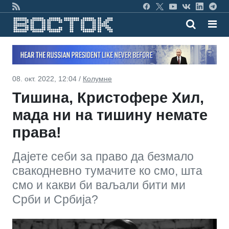
08. окт. 2022, 12:04 /
Колумне
Тишина, Кристофере Хил,
мада ни на тишину немате
права!
Дајете себи за право да безмало
свакодневно тумачите ко смо, шта
смо и какви би ваљали бити ми
Срби и Србија?