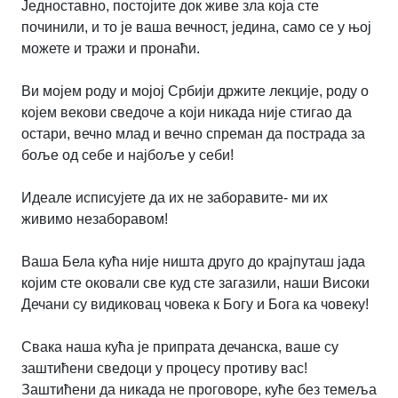
Једноставно, постојите док живе зла која сте
починили, и то је ваша вечност, једина, само се у њој
можете и тражи и пронаћи.
Ви мојем роду и мојој Србији држите лекције, роду о
којем векови сведоче а који никада није стигао да
остари, вечно млад и вечно спреман да пострада за
боље од себе и најбоље у себи!
Идеале исписујете да их не заборавите- ми их
живимо незаборавом!
Ваша Бела кућа није ништа друго до крајпуташ јада
којим сте оковали све куд сте загазили, наши Високи
Дечани су видиковац човека к Богу и Бога ка човеку!
Свака наша кућа је припрата дечанска, ваше су
заштићени сведоци у процесу противу вас!
Заштићени да никада не проговоре, куће без темеља