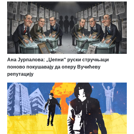
Ана Јурпалова: „Џепни“ руски стручњаци
поново покушавају да оперу Вучићеву
репутацију