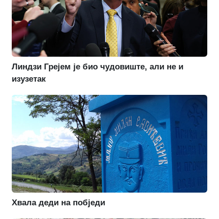
Линдзи Грејем је био чудовиште, али не и
изузетак
Хвала деди на побједи