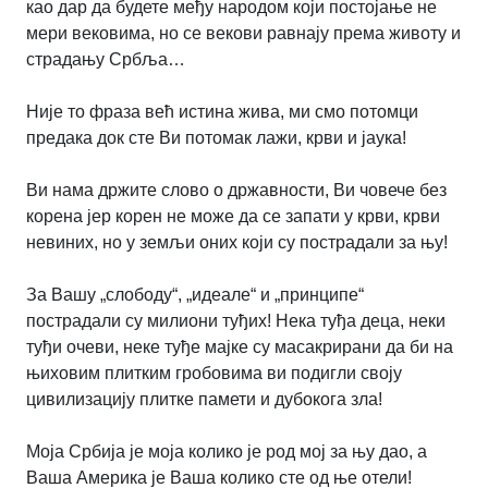
као дар да будете међу народом који постојање не
мери вековима, но се векови равнају према животу и
страдању Србља…
Није то фраза већ истина жива, ми смо потомци
предака док сте Ви потомак лажи, крви и јаука!
Ви нама држите слово о државности, Ви човече без
корена јер корен не може да се запати у крви, крви
невиних, но у земљи оних који су пострадали за њу!
За Вашу „слободу“, „идеале“ и „принципе“
пострадали су милиони туђих! Нека туђа деца, неки
туђи очеви, неке туђе мајке су масакрирани да би на
њиховим плитким гробовима ви подигли своју
цивилизацију плитке памети и дубокога зла!
Моја Србија је моја колико је род мој за њу дао, а
Ваша Америка је Ваша колико сте од ње отели!