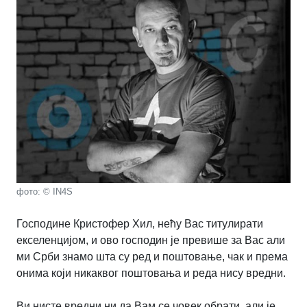
фото: © IN4S
Господине Кристофер Хил, нећу Вас титулирати
екселенцијом, и ово господин је превише за Вас али
ми Срби знамо шта су ред и поштовање, чак и према
онима који никаквог поштовања и реда нису вредни.
Ви нисте вредни ни да Вам се човек обрати, али је