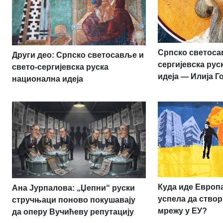
Српско светоса
Други део: Српско светосавље и
сергијевска ру
свето-сергијевска руска
идеја — Илија Г
национална идеја
Куда иде Европа:
Ана Јурпалова: „Џепни“ руски
успела да створ
стручњаци поново покушавају
мрежу у ЕУ?
да оперу Вучићеву репутацију