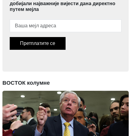
добијали најважније вијести дана директно
путем мејла
Претплатите се
ВОСТОК колумне