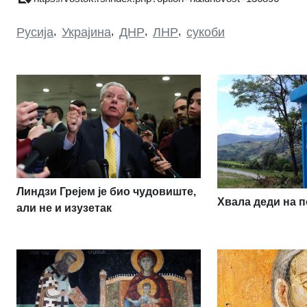
Русија
,
Украјина
,
ДНР
,
ЛНР
,
сукоби
Линдзи Грејем је био чудовиште,
Хвала деди на п
али не и изузетак