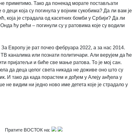
е не приметимо. Тако да понекад морате постављати
о деци која су погинула у војним сукобима? Да ли вам је
, која је страдала од касетних бомби у Србији? Да ли
Онда ћу рећи – погинули су у ратовима које су водили
 За Европу је рат почео фебруара 2022, а за нас 2014.
а ТВ каналима или познати политичари. Али верујем да ће
ити пријатељи и биће све мање ратова. То је мој сан.
лела да деца целог света никада не доживе оно што су
ик. И тако да када порастем и дођем у Алеју анђела у
 не видим ни једно ново име детета које је страдало у
Пратите ВОСТОК на: