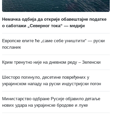
Немачка одбија да открије обавештајне податке
о саботажи „Северног тока“ — медији
Европске елите ће „саме себе уништити“ — руски
посланик
Крим тренутно није на дневном реду – Зеленски
Шесторо погинуло, десетине повређених у
украјинском нападу на руски индустријски погон
Министарство одбране Русије објавило детаље
нових удара на украјинске бродове и луке