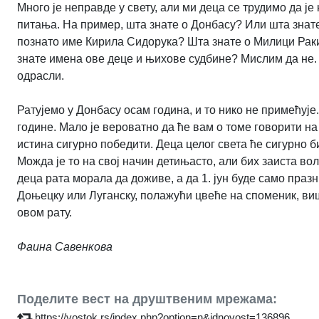
Много је неправде у свету, али ми деца се трудимо да ј
питања. На пример, шта знате о Донбасу? Или шта знате 
познато име Кирила Сидорука? Шта знате о Милици Ракић
знате имена ове деце и њихове судбине? Мислим да не. 
одрасли.
Ратујемо у Донбасу осам година, и то нико не примећује.
године. Мало је вероватно да ће вам о томе говорити н
истина сигурно победити. Деца целог света ће сигурно б
Можда је то на свој начин детињасто, али бих заиста во
деца рата морала да доживе, а да 1. јун буде само празн
Доњецку или Луганску, полажући цвеће на споменик, више
овом рату.
Фаина Савенкова
Поделите вест на друштвеним мрежама:
https://vostok.rs/index.php?option=n&idnovost=136896