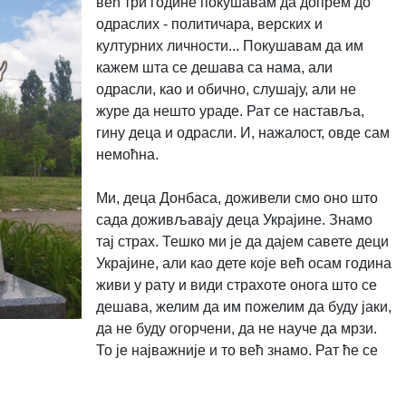
већ три године покушавам да допрем до
одраслих - политичара, верских и
културних личности... Покушавам да им
кажем шта се дешава са нама, али
одрасли, као и обично, слушају, али не
журе да нешто ураде. Рат се наставља,
гину деца и одрасли. И, нажалост, овде сам
немоћна.
Ми, деца Донбаса, доживели смо оно што
сада доживљавају деца Украјине. Знамо
тај страх. Тешко ми је да дајем савете деци
Украјине, али као дете које већ осам година
живи у рату и види страхоте онога што се
дешава, желим да им пожелим да буду јаки,
да не буду огорчени, да не науче да мрзи.
То је најважније и то већ знамо. Рат ће се