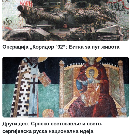
Операција „Коридор `92“: Битка за пут живота
Други део: Српско светосавље и свето-
сергијевска руска национална идеја