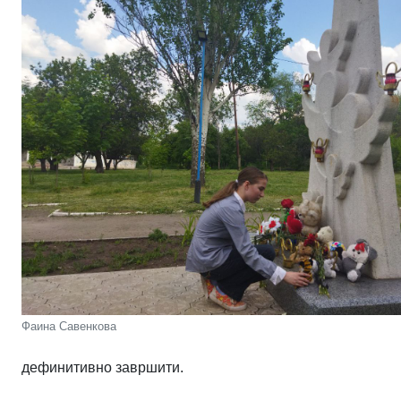
Фаина Савенкова
дефинитивно завршити.