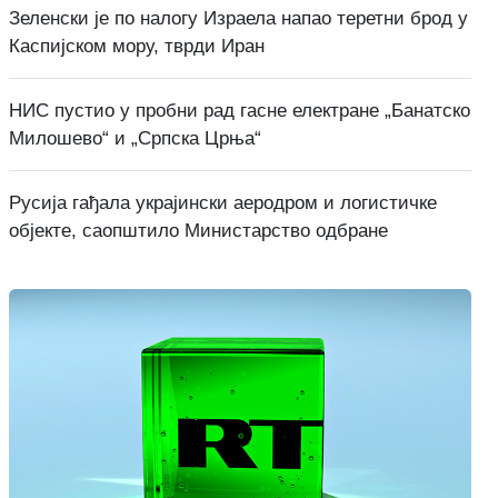
Зеленски је по налогу Израела напао теретни брод у
Каспијском мору, тврди Иран
НИС пустио у пробни рад гасне електране „Банатско
Милошево“ и „Српска Црња“
Русија гађала украјински аеродром и логистичке
објекте, саопштило Министарство одбране