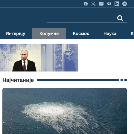
Интервју
Колумне
Космос
Наука
К
Најчитаније