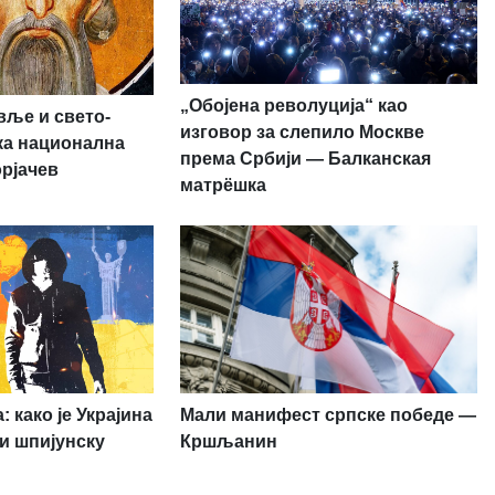
„Обојена револуција“ као
вље и свето-
изговор за слепило Москве
ска национална
према Србији — Балканская
орјачев
матрёшка
 како је Украјина
Мали манифест српске победе —
и шпијунску
Кршљанин