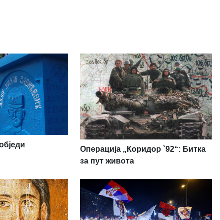
обједи
Операција „Коридор `92“: Битка
за пут живота