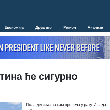
Економија
Друштво
Регион
Анализе
тина ће сигурно
Пола детињства сам провела у рату. И сада