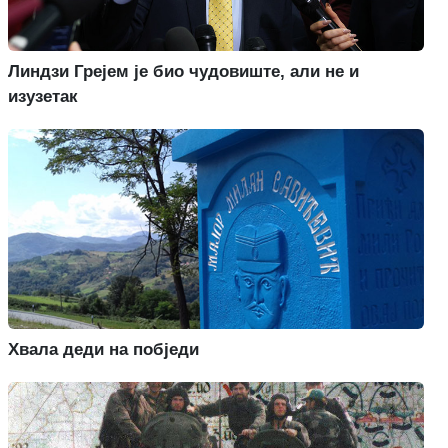
Линдзи Грејем је био чудовиште, али не и
изузетак
Хвала деди на побједи