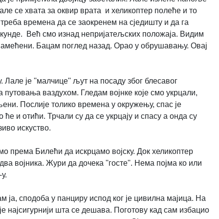
але се хвата за оквир врата и хеликоптер полеће и то
и треба времена да се заокренем на сједишту и да га
секунде. Већ смо изнад непријатељских положаја. Видим
памећени. Бацам поглед назад. Орао у обрушавању. Овај
 Лале је ''малчице'' љут на посаду због блесавог
за путовања ваздухом.
Гледам војнке које смо укрцали,
ни. Послије толико времена у окружењу, спас је
 ће и отићи. Трчали су да се укрцају и спасу а онда су
зиво искуство.
емо према Билећи да искрцамо војску. Док хеликоптер
ва војника. Жури да дочека ''госте''. Нема појма ко или
у.
 ја, сподоба у панциру испод ког је цивилна мајица. На
је најсигурнији шта се дешава. Поготову кад сам избацио