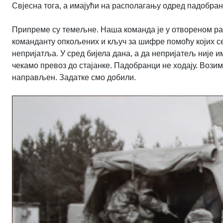
Свјесна тога, а имајући на располагању одред падобра
Припреме су темељне. Наша команда је у отвореном раз
команданту опкољених и кључ за шифре помоћу којих се
непријатља. У сред бијела дана, а да непријатељ није 
чекамо превоз до стајанке. Падобранци не ходају. Вози
направљен. Задатке смо добили.