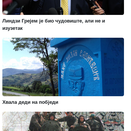
Линдзи Грејем је био чудовиште, али не и
изузетак
Хвала деди на побједи