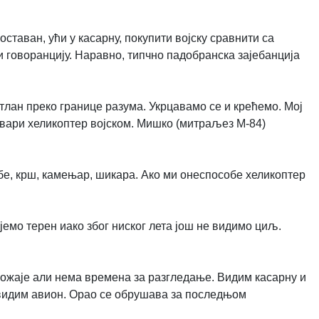
ставан, ући у касарну, покупити војску сравнити са
 говоранцију. Наравно, типчно падобранска зајебанција
итлан преко границе разума. Укрцавамо се и крећемо. Мој
овари хеликоптер војском. Мишко (митраљез М-84)
бе, крш, камењар, шикара. Ако ми онеспособе хеликоптер
емо терен иако због ниског лета још не видимо циљ.
ожаје али нема времена за разгледање. Видим касарну и
и видим авион. Орао се обрушава за последњом