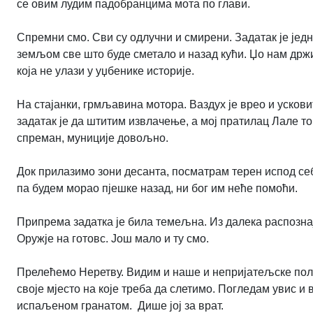
се овим лудим падобранцима мота по глави.
Спремни смо. Сви су одлучни и смирени. Задатак је једно
земљом све што буде сметало и назад кући. Џо нам држи
која не улази у уџбенике историје.
На стајанки, грмљавина мотора. Ваздух је врео и усков
задатак је да штитим извлачење, а мој пратилац Лале т
спреман, муниције довољно.
Док прилазимо зони десанта, посматрам терен испод се
па будем морао пјешке назад, ни бог им неће помоћи.
Припрема задатка је била темељна. Из далека распознај
Оружје на готовс. Још мало и ту смо.
Прелећемо Неретву. Видим и наше и непријатељске пол
своје мјесто на које треба да слетимо. Погледам увис 
испаљеном гранатом. Дише јој за врат.