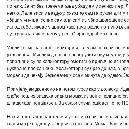
по њих. Ја их без пренемагања убацујем у хеликоптер. Л
нагло. Лале виси у ваздуху. Ухватио сам га руком али м
убацим унутра. Успио сам али сам изгубио драгоцјене 
испод себе ликове у црном како трче около потпуно рас
пут граната дише њему у реп. Сјајно одрађен посао.
Увелико смо на нашој територији. Гледам по хеликоптеру.
укрцавања. Мислим да неће препоручити ову команију 
поваљани су по хеликоптеру емотивно прилично исцрпље
буквално пао са неба. Хеликоптери су брзо дошли, а брзо
морали да чекају бесконачних осам минута да одемо. Је
Примјећујем да нисмо на истом курсу као у доласку. Ид
слеће, још из ваздуха видим момка из војне полиције са д
шта долази ненајвљен. За сваки случај одјевен је по ПС-
На његово запрепаштење и ужас, из хеликоптера испадам
глави ми је подврнута војничка поткапа. Момак баш и ни