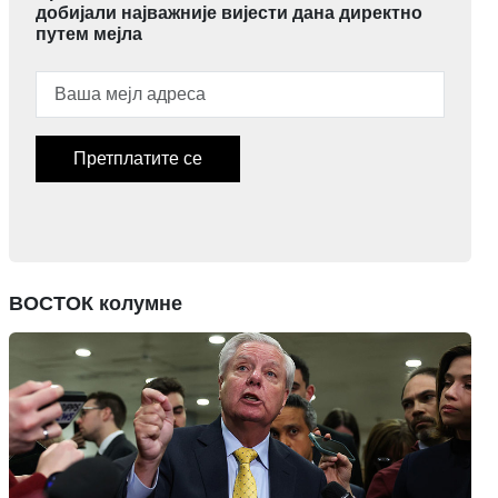
добијали најважније вијести дана директно
путем мејла
Претплатите се
ВОСТОК колумне