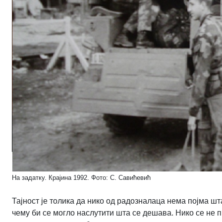
На задатку. Крајина 1992. Фото: С. Савићевић
Тајност је толика да нико од радозналаца нема појма ш
чему би се могло наслутити шта се дешава. Нико се не пр