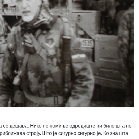
та се дешава. Нико не помиње одредиште ни било шта по
иближава строју. Што је сигурно сигурно је. Ко зна шта