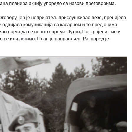
наца планира акцију упоредо са назови преговорима.
говору, јер је непријатељ прислушкивао везе, пренијела
 одвијала комуникација са касарном и то пред очима
имао појма да се нешто спрема.
Јутро. Постројени смо и
мо се или летимо. План је направљен. Распоред је