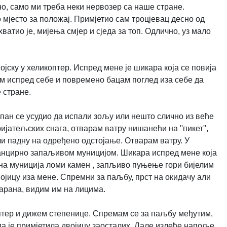
о, само ми треба неки нервозер са наше стране.
мјесто за положај. Примјетио сам троцјевац десно од
ватио је, мијења смјер и сједа за топ. Одлично, уз мало
ојску у хеликоптер. Испред мене је шикара која се повија
ам испред себе и повремено бацам поглед иза себе да
 стране.
липан се усудио да испали зољу или нешто слично из веће
јатељских снага, отварам ватру нишанећи на ''пикет'',
и падну на одређено одстојање. Отварам ватру. У
панцирно запаљивом муницијом. Шикара испред мене која
рна муниција ломи камен , запљиво пуњење гори бијелим
ојицу иза мене. Спремни за паљбу, прст на окидачу али
арана, видим им на лицима.
коптер и дижем степенице. Спремам се за паљбу међутим,
а је примјетила двојицу заосталих. Лале излеће напоље