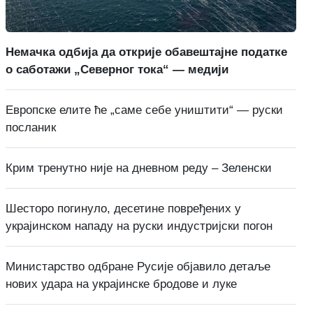
Немачка одбија да открије обавештајне податке
о саботажи „Северног тока“ — медији
Европске елите ће „саме себе уништити“ — руски
посланик
Крим тренутно није на дневном реду – Зеленски
Шесторо погинуло, десетине повређених у
украјинском нападу на руски индустријски погон
Министарство одбране Русије објавило детаље
нових удара на украјинске бродове и луке