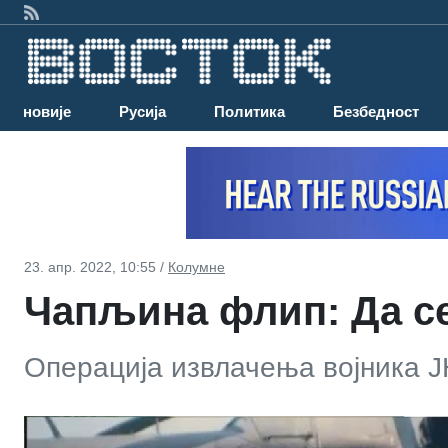
Најновије
Русија
Политика
Безбедност
23. апр. 2022, 10:55 /
Колумне
Чапљина флип: Да се
Операција извлачења војника Ј