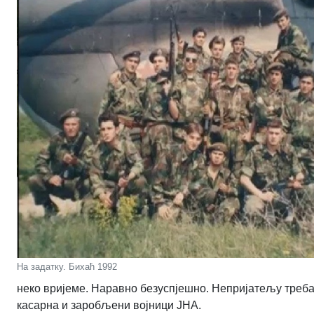
На задатку. Бихаћ 1992
неко вријеме. Наравно безуспјешно. Непријатељу треба, 
касарна и заробљени војници ЈНА.