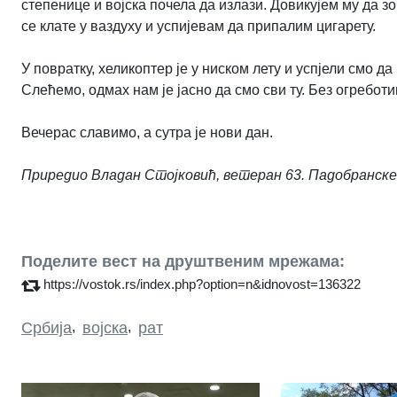
степенице и војска почела да излази. Довикујем му да з
се клате у ваздуху и успијевам да припалим цигарету.
У повратку, хеликоптер је у ниском лету и успјели смо д
Слећемо, одмах нам је јасно да смо сви ту. Без огреботи
Вечерас славимо, а сутра је нови дан.
Приредио Владан Стојковић, ветеран 63. Падобранске
Поделите вест на друштвеним мрежама:
https://vostok.rs/index.php?option=n&idnovost=136322
Србија
,
војска
,
рат