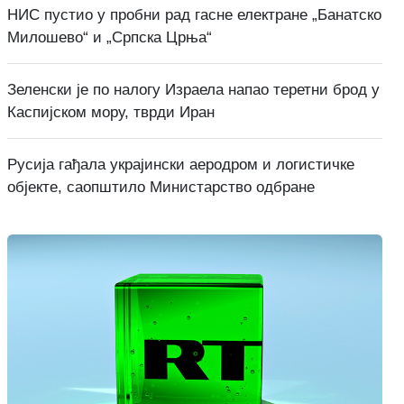
НИС пустио у пробни рад гасне електране „Банатско
Милошево“ и „Српска Црња“
Зеленски је по налогу Израела напао теретни брод у
Каспијском мору, тврди Иран
Русија гађала украјински аеродром и логистичке
објекте, саопштило Министарство одбране