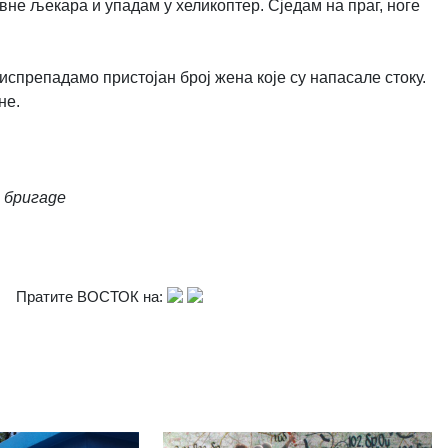
овне љекара и упадам у хеликоптер. Сједам на праг, ноге
а испрепадамо пристојан број жена које су напасале стоку.
не.
 бригаде
Пратите ВОСТОК на: