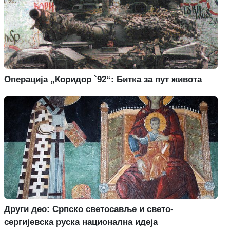
Операција „Коридор `92“: Битка за пут живота
Други део: Српско светосавље и свето-
сергијевска руска национална идеја