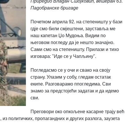
Приредио Владан Стојковић, ветеран 63.
Падобранске бригаде
Почетком априла 92. на степеништу у бази
гдје смо били смјештени, зауставља ме
наш капетан Џо Мудоња. Видим по
његовом погледу да је нешто значајно.
Сами смо на степеништу. Прилази и тихо
изговара: "Иде се у Чапљину".
Погледасмо се у очи и свако на своју
страну. Улазим у собу, гледам остатак
екипе. Разговарамо ппогледима. Сви
знамо за предстојећи задатак и да идемо
сви.
Преговори око опкољене касарне трају већ
из политичких, пропагандних и других разлога, заузета