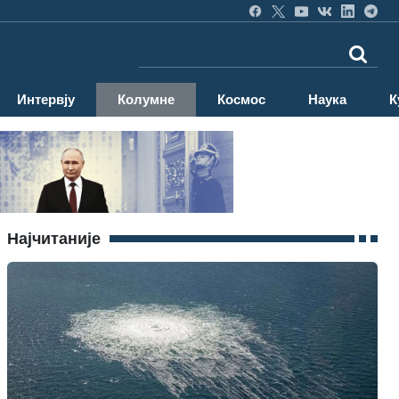
Интервју
Колумне
Космос
Наука
К
Најчитаније