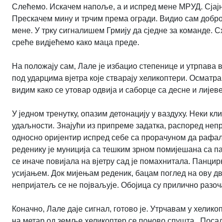
Слећемо. Искачем напоље, а и испред мене МРУД. Сјајн
Прескачем мину и трчим према огради. Видио сам добро 
мене. У трку сигналишем Грмију да сједне за команде. Сх
среће видјећемо како маца преде.
На положају сам, Лале је избацио степенице и утрпава в
под ударцима вјетра које стварају хеликоптери. Осматр
видим како се утовар одвија и саборце са десне и лијеве
У једном тренутку, опазим детонацију у ваздуху. Неки к
удаљности. Знајући из припреме задатка, распоред непри
односно оријентир испред себе са прорачуном да рафал
реденику је муниција са тешким зрном помијешана са 
се иначе повијала на вјетру сад је помахнитала. Панци
усијањем. Док мијењам реденик, бацам поглед на ову дв
непријатељ се не појваљује. Обојица су прилично разоч
Коначно, Лале даје сигнал, готово је. Утрчавам у хели
на метар од земље хеликоптер се поново спушта. Посад