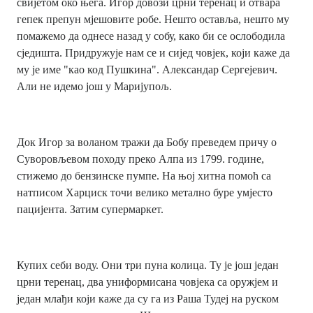
свијетом око њега. Игор довози црни теренац и отвара
гепек препун мјешовите робе. Нешто оставља, нешто му
помажемо да однесе назад у собу, како би се ослободила
сједишта. Придружује нам се и сијед човјек, који каже да
му је име "као код Пушкина". Александар Сергејевич.
Али не идемо још у Маријупољ.
Док Игор за воланом тражи да Бобу преведем причу о
Суворовљевом походу преко Алпа из 1799. године,
стижемо до бензинске пумпе. На њој хитна помоћ са
натписом Харциск точи велико метално буре умјесто
пацијента. Затим супермаркет.
Купих себи воду. Они три пуна колица. Ту је још један
црни теренац, два униформисана човјека са оружјем и
један млађи који каже да су га из Раша Тудеј на руском