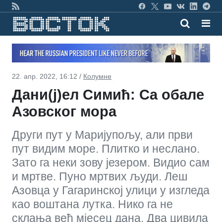
22. апр. 2022, 16:12 /
Колумне
Дани(ј)ел Симић: Са обале
Азовског мора
Други пут у Маријупољу, али први
пут видим море. Плитко и неслано.
Зато га неки зову језером. Видио сам
и мртве. Пуно мртвих људи. Леш
Азовца у Гагаринској улици у изгледа
као воштана лутка. Нико га не
склања већ мјесец дана. Два цивила