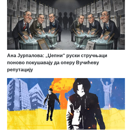
Ана Јурпалова: „Џепни“ руски стручњаци
поново покушавају да оперу Вучићеву
репутацију