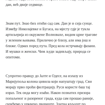
дан, већ двије седмице.
Знам пут. Знао бих отићи сад сам. Дан је и сија сунце.
Између Николајевке и Бугаса, на мјесту гдје је тукла
артиљерија из окружене Волновахе, видим црне трагове
у зеленим њивама. Прилично је близу, али има још и
ближе. Одмах поред пута. Пред кола истрчавају фазани.
И мушки и женски. Чим људи задивљају, природа се
опитоми.
Супротно правцу до Јалте и Одесе, на излазу из
Маријупоља колона цивила који напуштају град. Сви
морају прво проћи филтрацију. Руси користе баш тај
израз. Тек онда могу изаћи. Након познатих призора
попаљеног и разореног града, куда сам прошао раније,
скрећемо у црквено двориште. Златна крљушт по