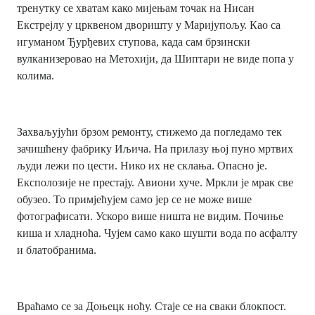
тренутку се хватам како мијењам точак на Нисан
Екстрејлу у црквеном дворишту у Маријупољу. Као са
игуманом Ђурђевих ступова, када сам брзински
вулканизеровао на Метохији, да Шиптари не виде попа у
колима.
Захваљујући брзом ремонту, стижемо да погледамо тек
зачишћену фабрику Иљича. На прилазу њој пуно мртвих
људи лежи по цести. Нико их не склања. Опасно је.
Експолозије не престају. Авиони хуче. Мркли је мрак све
обузео. То примјећујем само јер се не може више
фотографисати. Ускоро више ништа не видим. Почиње
киша и хладноћа. Чујем само како шушти вода по асфалту
и блатобранима.
Враћамо се за Доњецк ноћу. Стаје се на сваки блокпост.