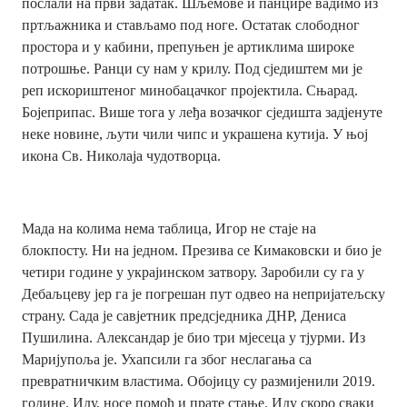
послали на први задатак. Шљемове и панцире вадимо из
пртљажника и стављамо под ноге. Остатак слободног
простора и у кабини, препуњен је артиклима широке
потрошње. Ранци су нам у крилу. Под сједиштем ми је
реп искориштеног минобацачког пројектила. Сњарад.
Бојеприпас. Више тога у леђа возачког сједишта задјенуте
неке новине, љути чили чипс и украшена кутија. У њој
икона Св. Николаја чудотворца.
Мада на колима нема таблица, Игор не стаје на
блокпосту. Ни на једном. Презива се Кимаковски и био је
четири године у украјинском затвору. Заробили су га у
Дебаљцеву јер га је погрешан пут одвео на непријатељску
страну. Сада је савјетник предсједника ДНР, Дениса
Пушилина. Александар је био три мјесеца у тјурми. Из
Маријупоља је. Ухапсили га због неслагања са
превратничким властима. Обојицу су размијенили 2019.
године. Иду, носе помоћ и прате стање. Иду скоро сваки