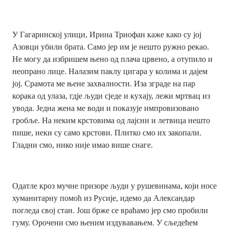
У Гагаринској улици, Ирина Триофан каже како су јој
Азовци убили брата. Само јер им је нешто ружно рекао.
Не могу да избришем њено од плача црвено, а отупило и
неопрано лице. Налазим паклу цигара у колима и дајем
јој. Срамота ме њене захвалности. Иза зграде на пар
корака од улаза, гдје људи сједе и кухају, лежи мртвац из
увода. Једна жена ме води и показује импровизовано
гробље. На неким крстовима од лајсни и летвица нешто
пише, неки су само крстови. Плитко смо их закопали.
Гладни смо, нико није имао више снаге.
Одатле кроз мучне призоре људи у рушевинама, који носе
хуманитарну помоћ из Русије, идемо да Александар
погледа свој стан. Још брже се враћамо јер смо пробили
гуму. Орочени смо њеним издувавањем. У сљедећем