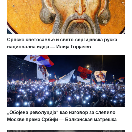
Српско светосавље и свето-сергијевска руска
национална идеја — Илија Горјачев
„Обојена револуција“ као изговор за слепило
Москве према Србији — Балканская матрёшка