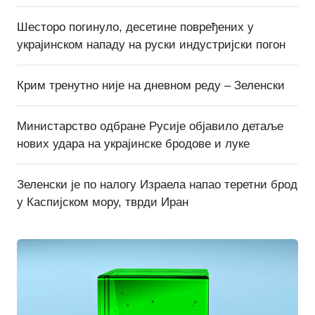
Шесторо погинуло, десетине повређених у
украјинском нападу на руски индустријски погон
Крим тренутно није на дневном реду – Зеленски
Министарство одбране Русије објавило детаље
нових удара на украјинске бродове и луке
Зеленски је по налогу Израела напао теретни брод
у Каспијском мору, тврди Иран