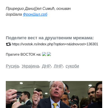
Приредио Дани(ј)ел Симић, оснивач
портала
Фронтал.срб
Поделите вест на друштвеним мрежама:
https://vostok.rs/index.php?option=n&idnovost=136301
Пратите ВОСТОК на:
Русија
,
Украјина
,
ДНР
,
ЛНР
,
сукоби