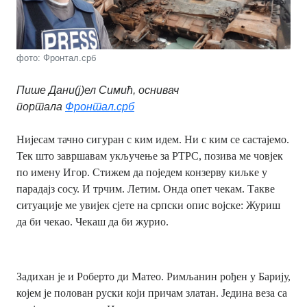
фото: Фронтал.срб
Пише Дани(ј)ел Симић, оснивач
портала
Фронтал.срб
Нијесам тачно сигуран с ким идем. Ни с ким се састајемо.
Тек што завршавам укључење за РТРС, позива ме човјек
по имену Игор. Стижем да поједем конзерву киљке у
парадајз сосу. И трчим. Летим. Онда опет чекам. Такве
ситуације ме увијек сјете на српски опис војске: Журиш
да би чекао. Чекаш да би журио.
Задихан је и Роберто ди Матео. Римљанин рођен у Барију,
којем је полован руски који причам златан. Једина веза са