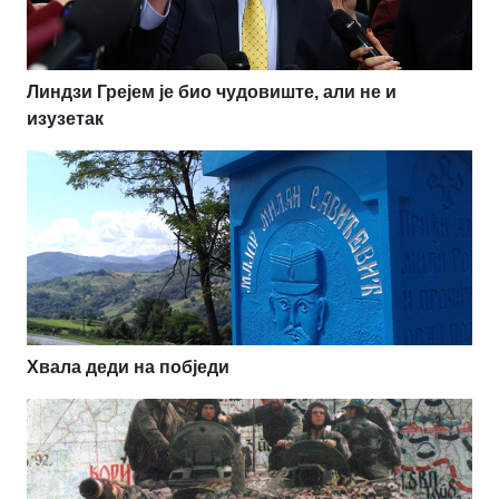
Линдзи Грејем је био чудовиште, али не и
изузетак
Хвала деди на побједи