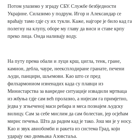
Потом улазимо у зграду СБУ. Службе безбједности
Украјине. Силазимо у подрум. Игор и Александар се
враћају тамо гдје су их тукли. Каже, најгоре је било кад га
полегну на клупу, оборе му главу да виси и ставе крпу
преко лица. Онда наливају воду.
На путу према обали и луци крш, цигла, тенк, гране,
камион, дебла, чауре, неексплодиране гранате, печени
људи, панцири, шљемови. Као што се пред
филхармониом изненадих када су плавци из
Министарства за ванредне ситуације извадили мртваца
из жбуња гдје сам већ пролазио, а нијесам га примјетио,
једва у згњеченој маси ребара и меса познајем људску
вилицу. Сам за себе мислим да сам болестан, јер осјећам
мирис печења. Шта да радим кад је тако. Још ми је у носу.
Као и звук авиобомби и ракета из система Град, који
ударају око димњака Азовстаља.