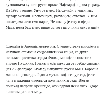
луковицама куполе руске цркве. Најстарија црква у граду.
Из 1993. године. Унутра пуно. На служби у један глас
пјевају оченаш. Препознајем, разумијем, схватам. У тим
погледима исти смо народ. Не само у језику и вјери.
Мада, нема баш пуно више од тога што чини неку нацију.
Сљедећа је Авенија металурга. С једне стране изгорјела и
излупана стамбена соцреалистичка коцка, са друге
неокласицистичка зграда Филхармоније и споменик
управо Пушкину. Плакати који кажу да се требао свирати
џез 25. фебруара. Између напуштен руски БМП. Борбена
машина пјешадије. Једина музика која се чује сад, јесте
лупа и шкрипа лимова са полупаних зграда. Вјетар
понекад направи крешендо, откидајући неки плех. Удара
чинелом рата о земљу.