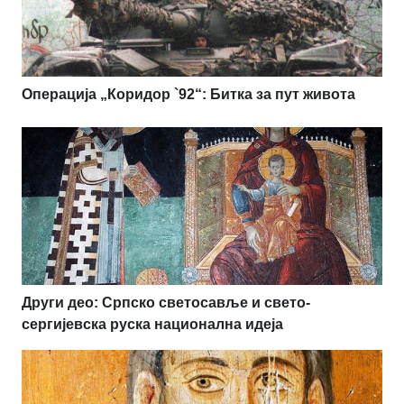
Операција „Коридор `92“: Битка за пут живота
Други део: Српско светосавље и свето-
сергијевска руска национална идеја