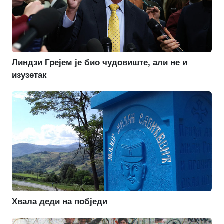
Линдзи Грејем је био чудовиште, али не и
изузетак
Хвала деди на побједи