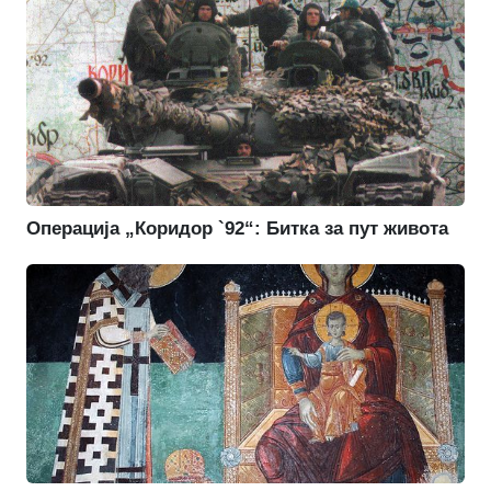
Операција „Коридор `92“: Битка за пут живота