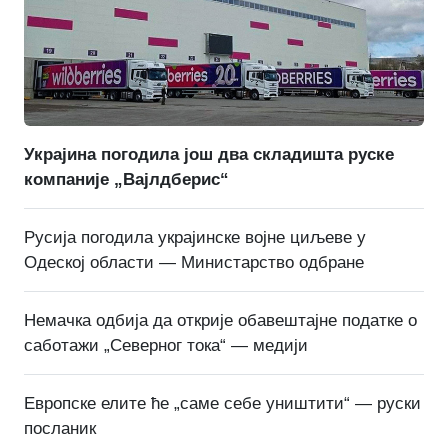
Украјина погодила још два складишта руске
компаније „Вајлдберис“
Русија погодила украјинске војне циљеве у
Одеској области — Министарство одбране
Немачка одбија да открије обавештајне податке о
саботажи „Северног тока“ — медији
Европске елите ће „саме себе уништити“ — руски
посланик