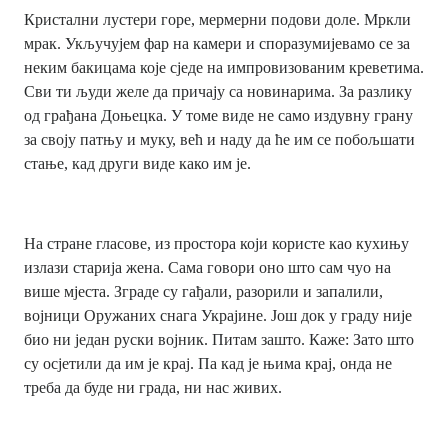
Кристални лустери горе, мермерни подови доле. Мркли
мрак. Укључујем фар на камери и споразумијевамо се за
неким бакицама које сједе на импровизованим креветима.
Сви ти људи желе да причају са новинарима. За разлику
од грађана Доњецка. У томе виде не само издувну грану
за своју патњу и муку, већ и наду да ће им се побољшати
стање, кад други виде како им је.
На стране гласове, из простора који користе као кухињу
излази старија жена. Сама говори оно што сам чуо на
више мјеста. Зграде су гађали, разорили и запалили,
војници Оружаних снага Украјине. Још док у граду није
био ни један руски војник. Питам зашто. Каже: Зато што
су осјетили да им је крај. Па кад је њима крај, онда не
треба да буде ни града, ни нас живих.