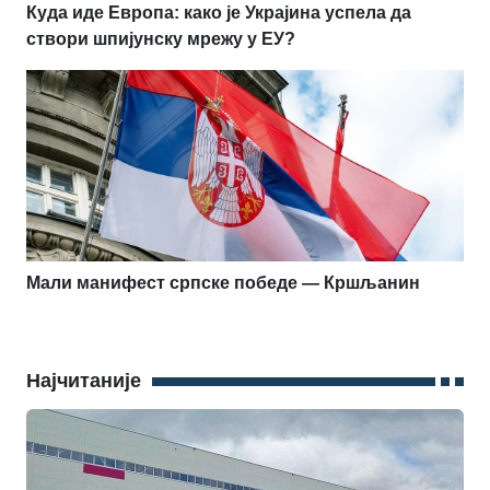
Куда иде Европа: како је Украјина успела да
створи шпијунску мрежу у ЕУ?
Мали манифест српске победе — Кршљанин
Најчитаније