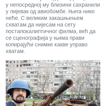
у непосредној му близини сахранили
у лијевак од авиобомбе. Њега нико
неће. С великим закашњењем
схватам да нијесам на сету
постапокалиптичног филма, већ да
се сценографија у њима прави
копирајући снимке какве управо
хватам.