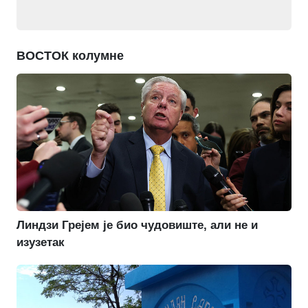
ВОСТОК колумне
Линдзи Грејем је био чудовиште, али не и
изузетак