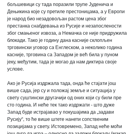
бољшевици су тада поразили трупе Јуденича и
Дењикина које су претиле престоницама, а у Европи
је народ био незадовољан растом цена због
престанка снабдевања из Русије и незапослености
због смањеног извоза, а Немачка се није придружила
блокади. Тако је годину дана касније склопљен
трговински уговор са Енглеском, а неколико година
касније, трговина са Западом је већ била у пуном
јеку, међутим, тада је могао да нам диктира своје
услове.
Ако је Русија издржала тада, онда ће стајати још
више сада, јер су и положај земље и ситуација у
свету суштински другачији од оних који су били пре
сто година. И неће тек тако издржати - што дуже
Запад буде истрајавао у покушајима да „задави
Русију“, то ће више штете нанети сопственим
позицијама у свету. Истовремено, Запад неће моћи
још дуго да игра – односно да задржи блокаду (макар