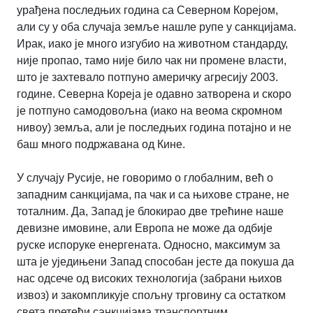
урађена последњих година са Северном Корејом,
али су у оба случаја земље нашле рупе у санкцијама.
Ирак, иако је много изгубио на животном стандарду,
није пропао, тамо није било чак ни промене власти,
што је захтевало потпуно америчку агресију 2003.
године. Северна Кореја је одавно затворена и скоро
је потпуно самодовољна (иако на веома скромном
нивоу) земља, али је последњих година потајно и не
баш много подржавана од Кине.
У случају Русије, не говоримо о глобалним, већ о
западним санкцијама, па чак и са њихове стране, не
тоталним. Да, Запад је блокирао две трећине наше
девизне имовине, али Европа не може да одбије
руске испоруке енергената. Односно, максимум за
шта је уједињени Запад способан јесте да покуша да
нас одсече од високих технологија (забрани њихов
извоз) и закомпликује спољну трговину са остатком
света претећи санкцијама транспортним