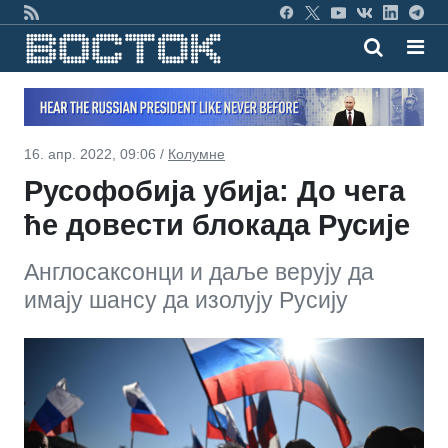
16. апр. 2022, 09:06 /
Колумне
Русофобија убија: До чега
ће довести блокада Русије
Англосаксонци и даље верују да
имају шансу да изолују Русију