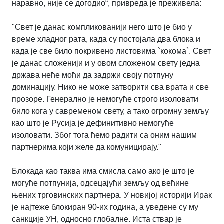
наравно, није се догодио“, привреда је преживела:
"Свет је данас компликованији него што је био у
време хладног рата, када су постојала два блока и
када је све било покривено листовима `кокома`. Свет
је данас сложенији и у овом сложеном свету једна
држава неће моћи да задржи своју потпуну
доминацију. Нико не може затворити сва врата и све
прозоре. Генерално је немогуће строго изоловати
било кога у савременом свету, а тако огромну земљу
као што је Русија је дефинитивно немогуће
изоловати. Због тога ћемо радити са оним нашим
партнерима који желе да комуницирају."
Блокада као таква има смисла само ако је што је
могуће потпунија, одсецајући земљу од већине
њених трговинских партнера. У новијој историји Ирак
је најтеже блокиран 90-их година, а уведене су му
санкције УН, односно глобалне. Иста ствар је