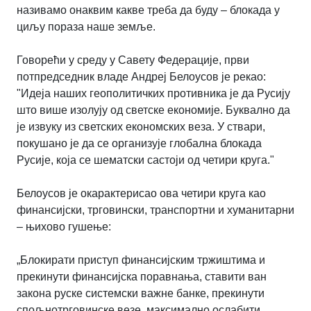
називамо онаквим какве треба да буду – блокада у
циљу пораза наше земље.
Говорећи у среду у Савету Федерације, први
потпредседник владе Андреј Белоусов је рекао:
"Идеја наших геополитичких противника је да Русију
што више изолују од светске економије. Буквално да
је извуку из светских економских веза. У ствари,
покушано је да се организује глобална блокада
Русије, која се шематски састоји од четири круга."
Белоусов је окарактерисао ова четири круга као
финансијски, трговински, транспортни и хуманитарни
– њихово гушење:
„Блокирати приступ финансијским тржиштима и
прекинути финансијска поравнања, ставити ван
закона руске системски важне банке, прекинути
спољнотрговинске везе, максимално ослабити