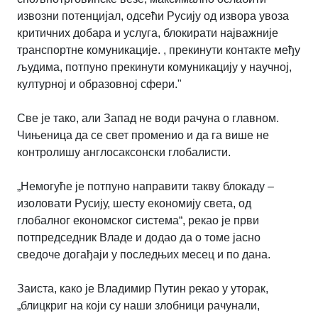
извозни потенцијал, одсећи Русију од извора увоза
критичних добара и услуга, блокирати најважније
транспортне комуникације. , прекинути контакте међу
људима, потпуно прекинути комуникацију у научној,
културној и образовној сфери."
Све је тако, али Запад не води рачуна о главном.
Чињеница да се свет променио и да га више не
контролишу англосаксонски глобалисти.
„Немогуће је потпуно направити такву блокаду –
изоловати Русију, шесту економију света, од
глобалног економског система“, рекао је први
потпредседник Владе и додао да о томе јасно
сведоче догађаји у последњих месец и по дана.
Заиста, како је Владимир Путин рекао у уторак,
„блицкриг на који су наши злобници рачунали,