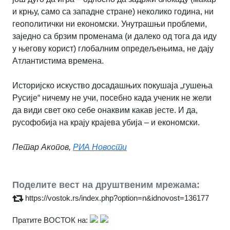
и крњу, само са западне стране) неколико година, ни
геополитички ни економски. Унутрашњи проблеми,
заједно са брзим променама (и далеко од тога да иду
у његову корист) глобалним опредељењима, не дају
Атлантистима времена.
Историјско искуство досадашњих покушаја „гушења
Русије“ ничему не учи, посебно када ученик не жели
да види свет око себе онаквим какав јесте. И да,
русофобија на крају крајева убија – и економски.
Петар Акопов,
РИА Новости
Поделите вест на друштвеним мрежама:
https://vostok.rs/index.php?option=n&idnovost=136177
Пратите ВОСТОК на: