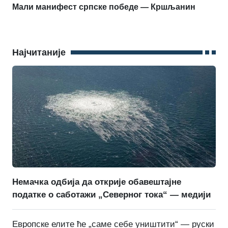
Мали манифест српске победе — Кршљанин
Најчитаније
Немачка одбија да открије обавештајне
податке о саботажи „Северног тока“ — медији
Европске елите ће „саме себе уништити“ — руски