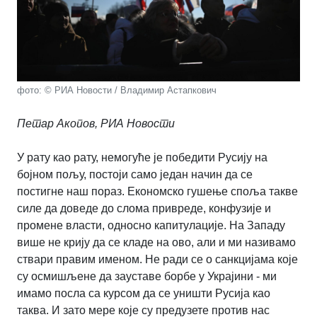
фото: © РИА Новости / Владимир Астапкович
Петар Акопов, РИА Новости
У рату као рату, немогуће је победити Русију на
бојном пољу, постоји само један начин да се
постигне наш пораз. Економско гушење споља такве
силе да доведе до слома привреде, конфузије и
промене власти, односно капитулације. На Западу
више не крију да се кладе на ово, али и ми називамо
ствари правим именом. Не ради се о санкцијама које
су осмишљене да зауставе борбе у Украјини - ми
имамо посла са курсом да се уништи Русија као
таква. И зато мере које су предузете против нас