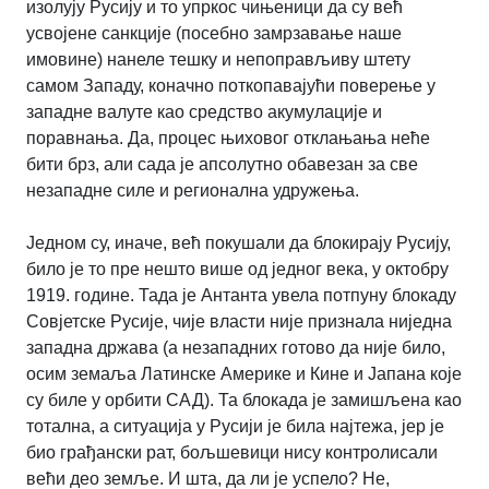
изолују Русију и то упркос чињеници да су већ
усвојене санкције (посебно замрзавање наше
имовине) нанеле тешку и непоправљиву штету
самом Западу, коначно поткопавајући поверење у
западне валуте као средство акумулације и
поравнања. Да, процес њиховог отклањања неће
бити брз, али сада је апсолутно обавезан за све
незападне силе и регионална удружења.
Једном су, иначе, већ покушали да блокирају Русију,
било је то пре нешто више од једног века, у октобру
1919. године. Тада је Антанта увела потпуну блокаду
Совјетске Русије, чије власти није признала ниједна
западна држава (а незападних готово да није било,
осим земаља Латинске Америке и Кине и Јапана које
су биле у орбити САД). Та блокада је замишљена као
тотална, а ситуација у Русији је била најтежа, јер је
био грађански рат, бољшевици нису контролисали
већи део земље. И шта, да ли је успело? Не,