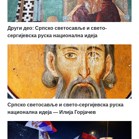
Други део: Српско светосавље и свето-
сергијевска руска национална идеја
Српско светосавље и свето-сергијевска руска
национална идеја — Илија Горјачев