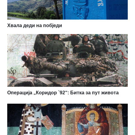
Хвала деди на побједи
Операција „Коридор `92“: Битка за пут живота