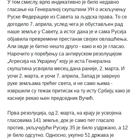
У том смислу, врло индикативно је било недавно
гласање на Генералној скупштини УН о искључењу
Руске Федерације из Савета за људска права. То се
догодило 7. априла, услед чега је обустављен рад
наше земље у Савету, а истог дана је и сама Русија
објавила превремени престанак својих овлашћења.
Али овде је битно нешто друго - како и ко је гласао.
Нарочито у поређењу са антируском резолуцијом
„Агресија на Украјину” коју је иста Генерална
скупштина усвојила месец дана раније, 2. марта. И
уочи 2. марта, и уочи 7. априла, Запад је заврнуо
руке земљама трећег света, и не само њима -
извршили су тежак притисак на ту исту Србију, како је
касније рекао њен председник Вучић.
Прва резолуција, од 2. марта, на крају је усвојена
гласовима 141 земље, док је само пет гласало
против, укључујући Русију. 35 је било уздржано, а 12
је било одсутно. Односно, укупно 51 држава је