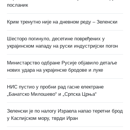
посланик
Крим тренутно није на дневном реду – Зеленски
Шесторо погинуло, десетине повређених у
украјинском нападу на руски индустријски погон
Министарство одбране Русије објавило детаље
нових удара на украјинске бродове и луке
НИС пустио у пробни рад гасне електране
„Банатско Милошево“ и „Српска Црња“
Зеленски је по налогу Израела напао теретни брод
у Каспијском мору, тврди Иран