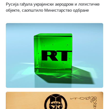
Русија гађала украјински аеродром и логистичке
објекте, саопштило Министарство одбране