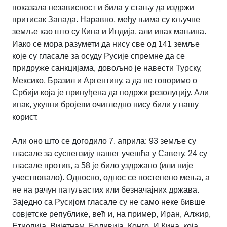
показала независност и била у стању да издржи
притисак Запада. Наравно, међу њима су кључне
земље као што су Кина и Индија, али ипак мањина.
Иако се мора разумети да нису све од 141 земље
које су гласале за осуду Русије спремне да се
придруже санкцијама, довољно је навести Турску,
Мексико, Бразил и Аргентину, а да не говоримо о
Србији која је принуђена да подржи резолуцију. Али
ипак, укупни бројеви очигледно нису били у нашу
корист.
Али оно што се догодило 7. априла: 93 земље су
гласале за суспензију нашег учешћа у Савету, 24 су
гласале против, а 58 је било уздржано (или није
учествовало). Односно, однос се постепено мења, а
не на рачун патуљастих или безначајних држава.
Заједно са Русијом гласале су не само неке бивше
совјетске републике, већ и, на пример, Иран, Алжир,
Етиопија, Вијетнам, Боливија, Конго. И Кина, која