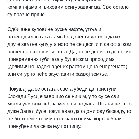
компанијама и њиховим осигуравачима. Све остало
су празне приче.
Одбијање куповине руске нафте, угља и
потенцијално гаса само ће довести до тога да их
друге земље купују, а исто ће се десити и са остатком
нашег најважнијег извоза. Да, то ће довести до неких
привремених губитака у буџетским приходима
(делимично надокнађених растом цена енергената),
али сигурно неће зауставити развој земље.
Покушај да се остатак света убеди да приступи
блокади Русије завршио се ничим, у то су се сви
могли уверити већ за месец и по дана. Штавише, што
дуже Запад буде покушавао да одржи ову блокаду, то
ће бити теже то учинити, чак и онима који су били
принуђени да се за њу потпишу.