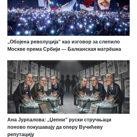
„Обојена револуција“ као изговор за слепило
Москве према Србији — Балканская матрёшка
Ана Јурпалова: „Џепни“ руски стручњаци
поново покушавају да оперу Вучићеву
репутацију