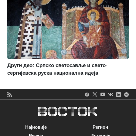
Други део: Српско светосавље и свето-
сергијевска руска национална идеја
Најновије
Регион
Русија
Интервју