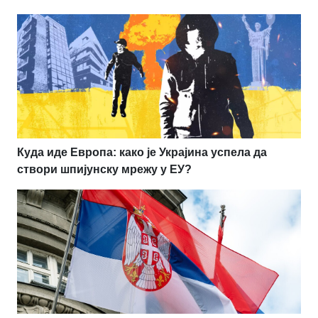
Куда иде Европа: како је Украјина успела да
створи шпијунску мрежу у ЕУ?