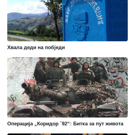
Хвала деди на побједи
Операција „Коридор `92“: Битка за пут живота