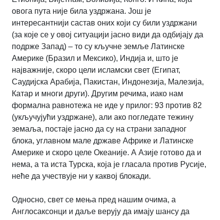
овога пута није била уздржана. Још је
интересантнији састав оних који су били уздржани
(за које се у овој ситуацији јасно види да одбијају да
подрже Запад) – то су кључне земље Латинске
Америке (Бразил и Мексико), Индија и, што је
најважније, скоро цели исламски свет (Египат,
Саудијска Арабија, Пакистан, Индонезија, Малезија,
Катар и многи други). Другим речима, иако нам
формална равнотежа не иде у прилог: 93 против 82
(укључујући уздржане), али ако погледате тежину
земаља, постаје јасно да су на страни западног
блока, углавном мале државе Африке и Латинске
Америке и скоро целе Океаније. А Азије готово да и
нема, а та иста Турска, која је гласала против Русије,
неће да учествује ни у каквој блокади.
Односно, свет се мења пред нашим очима, а
Англосаксонци и даље верују да имају шансу да