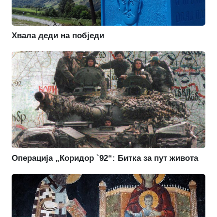
Хвала деди на побједи
Операција „Коридор `92“: Битка за пут живота