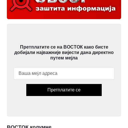
Претплатите се на ВОСТОК како бисте
добијали најважније вијести дана директно
путем мејла
Претплатите се
ВОСТОК колумне