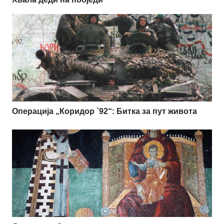
Операција „Коридор `92“: Битка за пут живота