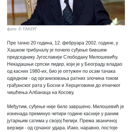
фото: © ТАНЈУГ
Пре тачно 20 година, 12. фебруара 2002. године, у
Хашком трибуналу је почело суђење бившем
председнику Југославије Слободану Милошевићу.
Некадашњи српски лидер, који је у Београду владао
од касних 1980-их, био је оптужен по осам тачака
одједном - од организовања ратних злочина током
грађанског рата у Босни и Херцеговини до етничког
чишћења Албанаца на Косову.
Међутим, суђење није било завршено. Милошевић је
изненада преминуо четири године касније у раним
јутарњим сатима у својој ћелији. Према званичној
верзији - од срчаног удара. Иако, наравно, постоје