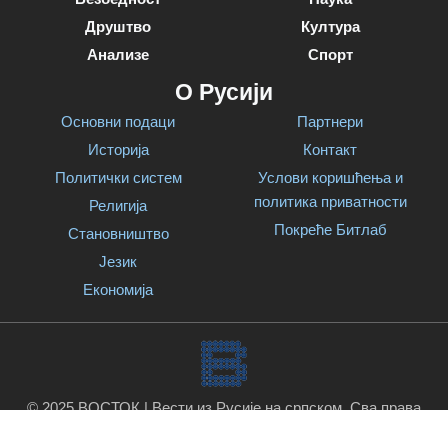
Друштво
Култура
Анализе
Спорт
О Русији
Основни подаци
Партнери
Историја
Контакт
Политички систем
Услови коришћења и
политика приватности
Религија
Покреће Битлаб
Становништво
Језик
Економија
© 2025 ВОСТОК | Вести из Русије на српском. Сва права
задржана.
Покреће Битлаб
.