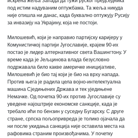
искрена жеља Запада да тужи руског председника
под истим надуваним оптужбама. Та жеља никуда
није отишла ни данас, када буквално оптужују Русију
за инвазију на Украјину, која не постоји.
Милошевић, који је направио партијску каријеру у
Комунистичкој партији Југославије, крајем 90-их
постао је лидер алтернативног света Вашингтону. У
време када је Јељцинова влада безусловно
подржавала било какве америчке иницијативе,
Милошевић је био тај који је био на врху напада.
Против њега је радила цела војно-интелектуална
машина Сједињених Држава и тек уједињене
Немачке. Од почетка 90-их против Југославије су
уведене најоштрије економске санкције, када је
требало ићи по бензин у суседну Бугарску. С друге
стране, српска пољопривреда је толико ојачала да
ни после укидања санкција није оставила места на
рафовима страним произвођачима. У почетку