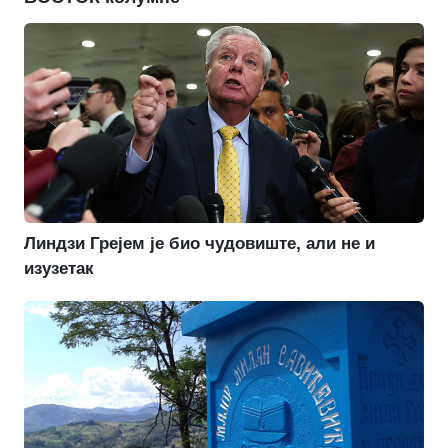
Линдзи Грејем је био чудовиште, али не и
изузетак