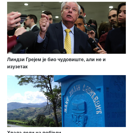
Линдзи Грејем је био чудовиште, али не и
изузетак
Хвала деди на побједи