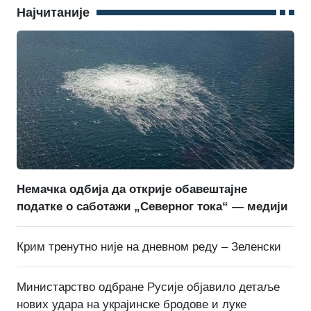
Најчитаније
Немачка одбија да открије обавештајне
податке о саботажи „Северног тока“ — медији
Крим тренутно није на дневном реду – Зеленски
Министарство одбране Русије објавило детаље
нових удара на украјинске бродове и луке