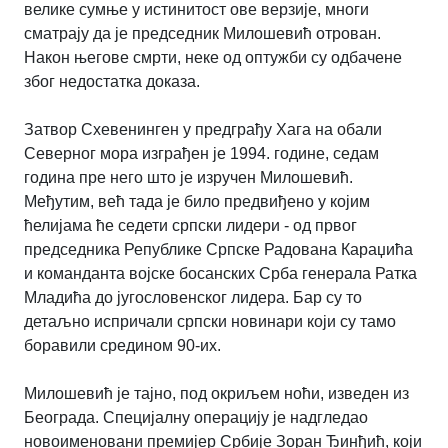
велике сумње у истинитост ове верзије, многи
сматрају да је председник Милошевић отрован.
Након његове смрти, неке од оптужби су одбачене
због недостатка доказа.
Затвор Схевенинген у предграђу Хага на обали
Северног мора изграђен је 1994. године, седам
година пре него што је изручен Милошевић.
Међутим, већ тада је било предвиђено у којим
ћелијама ће седети српски лидери - од првог
председника Републике Српске Радована Караџића
и команданта војске босанских Срба генерала Ратка
Младића до југословенског лидера. Бар су то
детаљно испричали српски новинари који су тамо
боравили средином 90-их.
Милошевић је тајно, под окриљем ноћи, изведен из
Београда. Специјалну операцију је надгледао
новоименовани премијер Србије Зоран Ђинђић, који