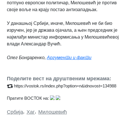
потпуно европски политичар, Милошевић је против
своје воље на крају постао антизападњак.
У данашњој Србији, иначе, Милошевић не би био
изручен, јер је држава ојачала, а њен председник је
најмлађи министар информисања у Милошевићевој
влади Александар Вучић.
Олег Бондаренко,
Аргументи и факти
Поделите вест на друштвеним мрежама:
https://vostok.rs/index.php?option=n&idnovost=134988
Пратите ВОСТОК на:
Србија
,
Хаг
,
Милошевић