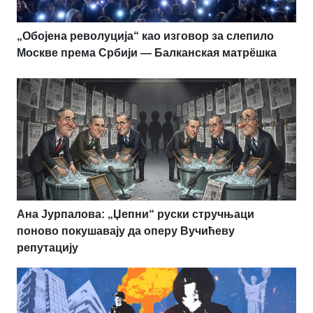
„Обојена револуција“ као изговор за слепило
Москве према Србији — Балканская матрёшка
Ана Јурпалова: „Џепни“ руски стручњаци
поново покушавају да оперу Вучићеву
репутацију