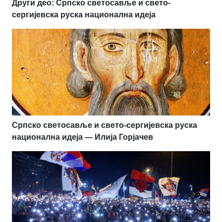
Други део: Српско светосавље и свето-
сергијевска руска национална идеја
Српско светосавље и свето-сергијевска руска
национална идеја — Илија Горјачев