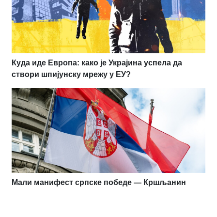
Куда иде Европа: како је Украјина успела да
створи шпијунску мрежу у ЕУ?
Мали манифест српске победе — Кршљанин