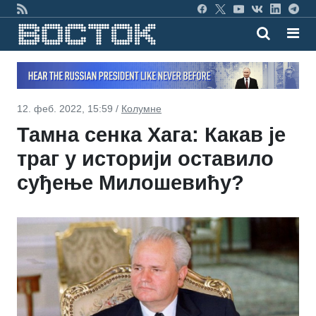
12. феб. 2022, 15:59 /
Колумне
Тамна сенка Хага: Какав је
траг у историји оставило
суђење Милошевићу?