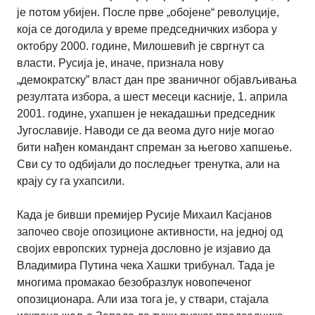
је потом убијен. После прве „обојене“ револуције,
која се догодила у време председничких избора у
октобру 2000. године, Милошевић је свргнут са
власти. Русија је, иначе, признала нову
„демократску” власт дан пре званичног објављивања
резултата избора, а шест месеци касније, 1. априла
2001. године, ухапшен је некадашњи председник
Југославије. Наводи се да веома дуго није могао
бити нађен командант спреман за његово хапшење.
Сви су то одбијали до последњег тренутка, али на
крају су га ухапсили.
Када је бивши премијер Русије Михаил Касјанов
започео своје опозиционе активности, на једној од
својих европских турнеја дословно је изјавио да
Владимира Путина чека Хашки трибунал. Тада је
многима промакао безобразлук новопеченог
опозиционара. Али иза тога је, у ствари, стајала