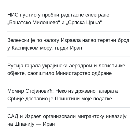
НИС пустио у пробни рад гасне електране
„Банатско Милошево“ и „Српска Црња“
Зеленски је по налогу Израела напао теретни брод
у Каспијском мору, тврди Иран
Русија гађала украјински аеродром и логистичке
објекте, саопштило Министарство одбране
Момир Стојановић: Неко из државног апарата
Србије доставио је Приштини моје податке
САД и Израел организовали мигрантску инвазију
на Шпанију — Иран