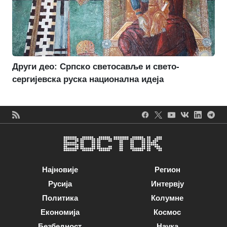
Други део: Српско светосавље и свето-
сергијевска руска национална идеја
Најновије
Регион
Русија
Интервју
Политика
Колумне
Економија
Космос
Безбедност
Наука