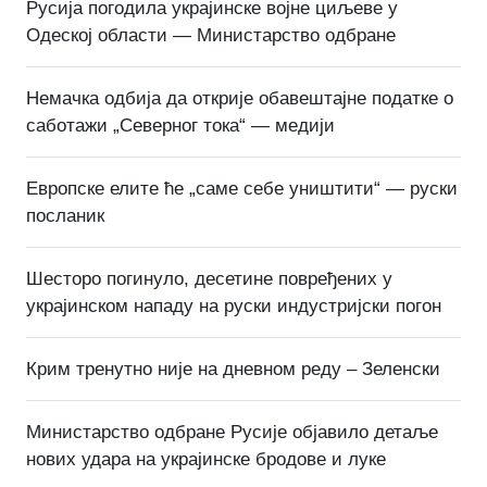
Русија погодила украјинске војне циљеве у
Одеској области — Министарство одбране
Немачка одбија да открије обавештајне податке о
саботажи „Северног тока“ — медији
Европске елите ће „саме себе уништити“ — руски
посланик
Шесторо погинуло, десетине повређених у
украјинском нападу на руски индустријски погон
Крим тренутно није на дневном реду – Зеленски
Министарство одбране Русије објавило детаље
нових удара на украјинске бродове и луке