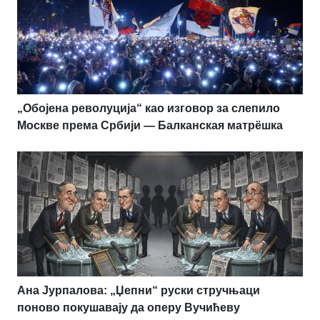
„Обојена револуција“ као изговор за слепило
Москве према Србији — Балканская матрёшка
Ана Јурпалова: „Џепни“ руски стручњаци
поново покушавају да оперу Вучићеву