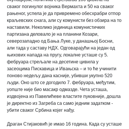
сваког погинулог војника Вермахта и 50 на сваког
рањеног, успела је да привремено обесхрабри отпор
краљевских снага, али су комунисти без обзира на то
наставили. Неколико јединица комунистичких
партизана деловало је на планини Козари,
северозападно од Бања Луке, у данашњој Босни,
али тада у саставу НДХ. Одговарајући на један од
њихових напада на пругу, локалне усташе су 5.
фебруара стрељале на десетине цивила у
засеоцима Пискавица и Ивањска – и то ће учинити
поново недељу дана касније, убивши укупно 520
људи. Оно што се догодило 7. фебруара, међутим,
уопште није био масакр одмазде. Чета усташа,
издвојена из Павелићеве властите пуковније, дошла
је директно из Загреба са само једним задатком -
убити сваког Србина којег нађу.
Драган Стијаковић је имао 16 година. Када су усташе