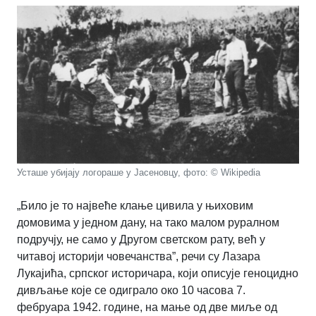
Усташе убијају логораше у Јасеновцу, фото: © Wikipedia
„Било је то највеће клање цивила у њиховим
домовима у једном дану, на тако малом руралном
подручју, не само у Другом светском рату, већ у
читавој историји човечанства
”,
речи су Лазара
Лукајића, српског историчара, који описује геноцидно
дивљање које се одиграло око 10 часова 7.
фебруара 1942. године, на мање од две миље од