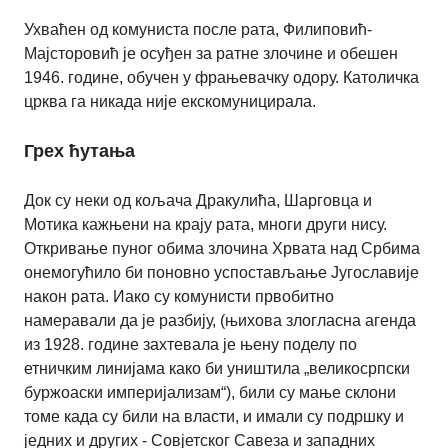
Ухваћен од комуниста после рата, Филиповић-
Мајсторовић је осуђен за ратне злочине и обешен
1946. године, обучен у фрањевачку одору. Католичка
црква га никада није екскомуницирала.
Грех ћутања
Док су неки од кољача Дракулића, Шарговца и
Мотика кажњени на крају рата, многи други нису.
Откривање пуног обима злочина Хрвата над Србима
онемогућило би поновно успостављање Југославије
након рата. Иако су комунисти првобитно
намеравали да је разбију, (њихова злогласна агенда
из 1928. године захтевала је њену поделу по
етничким линијама како би уништила „великосрпски
буржоаски империјализам“), били су мање склони
томе када су били на власти, и имали су подршку и
једних и других - Совјетског Савеза и западних