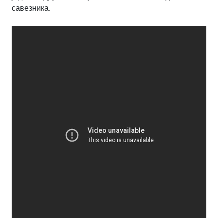
савезника.