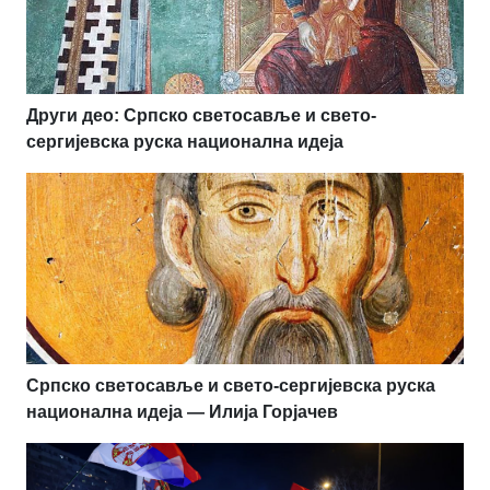
Други део: Српско светосавље и свето-
сергијевска руска национална идеја
Српско светосавље и свето-сергијевска руска
национална идеја — Илија Горјачев