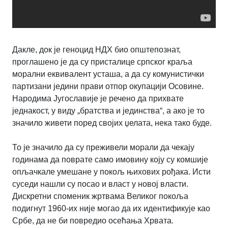
Дакле, док је геноцид НДХ био општепознат,
проглашено је да су присталице српског краља
морални еквивалент усташа, а да су комунистички
партизани једини прави отпор окупацији Осовине.
Народима Југославије је речено да прихвате
једнакост, у виду „братства и јединства“, а ако је то
значило живети поред својих џелата, нека тако буде.
То је значило да су преживели морали да чекају
годинама да поврате само имовину коју су комшије
опљачкале умешане у покољ њихових рођака. Исти
суседи нашли су посао и власт у новој власти.
Дискретни споменик жртвама Великог покоља
подигнут 1960-их није могао да их идентификује као
Србе, да не би повредио осећања Хрвата.