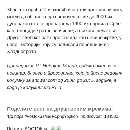
Због тога браћа Стијаковић и остали преживели нису
могли да објаве своја сведочења све до 2000-их –
дуго након што је пропаганда 1990-их оцрнила Србе
као геноцидне ратне злочинце, а њихове џелате из
Другог светског рата прогласила као невине жртве, у
новој „историји“ коју су написали победници из
Хладног рата.
Небојша Малић,
српско-амерички
Приредио за
РТ
новинар, блогер и преводилац, који је писао редовну
колумну за antiwar.com од 2000. до 2015. године, а
сада је колумниста РТ-а.
Поделите вест на друштвеним мрежама:
https://vostok.rs/index.php?option=n&idnovost=134930
Пратите ВОСТОК на: