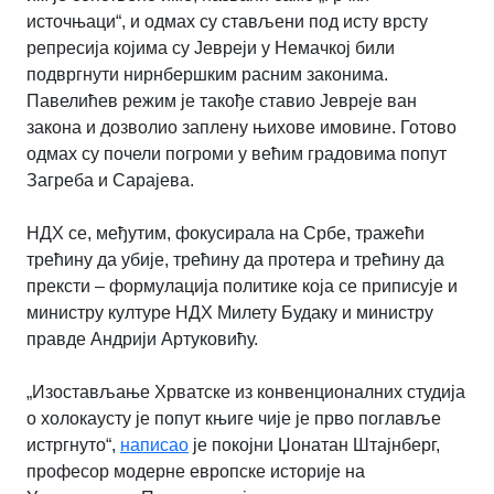
источњаци“, и одмах су стављени под исту врсту
репресија којима су Јевреји у Немачкој били
подвргнути нирнбершким расним законима.
Павелићев режим је такође ставио Јевреје ван
закона и дозволио заплену њихове имовине. Готово
одмах су почели погроми у већим градовима попут
Загреба и Сарајева.
НДХ се, међутим, фокусирала на Србе, тражећи
трећину да убије, трећину да протера и трећину да
прексти – формулација политике која се приписује и
министру културе НДХ Милету Будаку и министру
правде Андрији Артуковићу.
„Изостављање Хрватске из конвенционалних студија
о холокаусту је попут књиге чије је прво поглавље
истргнуто“,
написао
је покојни Џонатан Штајнберг,
професор модерне европске историје на