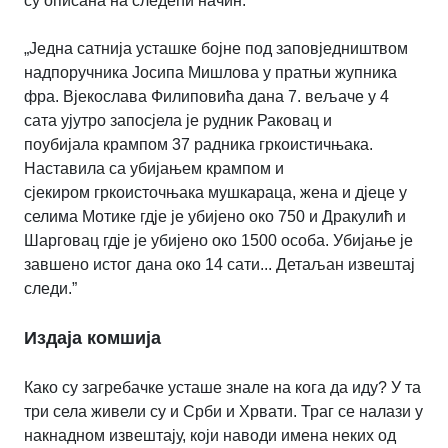
су описана на следећи начин:
„
Једна сатнија усташке бојне под заповједништвом
надпоручника Јосипа Мишлова у пратњи жупника
фра. Вјекослава
Филиповића дана 7. вељаче у 4
сата ујутро запосјела је рудник Раковац и
поубијала
крампом 37 радника гркоистичњака.
Наставила са убијањем крампом и
сјекиром
гркоисточњака мушкараца, жена и дјеце у
селима Мотике гдје је убијено око 750 и
Дракулић и
Шарговац гдје је убијено око 1500 особа. Убијање је
завшено истог дана око 14 сати
.
.. Детаљан извештај
следи.”
Издаја комшија
Како су загребачке усташе знале на кога да иду? У та
три села живели су и Срби и Хрвати. Траг се налази у
накнадном извештају, који наводи имена неких од