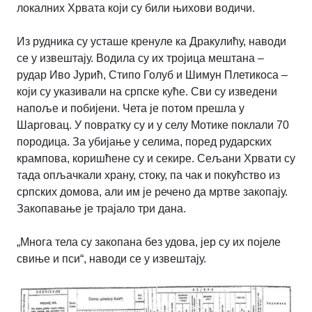
локалних Хрвата који су били њихови водичи.
Из рудника су усташе кренуле ка Дракулићу, наводи
се у извештају. Водила су их тројица мештана –
рудар Иво Јурић, Стипо Голуб и Шимун Плетикоса –
који су указивали на српске куће. Сви су изведени
напоље и побијени. Чета је потом прешла у
Шарговац. У повратку су и у селу Мотике поклали 70
породица. За убијање у селима, поред рударских
крампова, коришћене су и секире. Сељани Хрвати су
тада опљачкали храну, стоку, па чак и покућство из
српских домова, али им је речено да мртве закопају.
Закопавање је трајало три дана.
„Многа тела су закопана без удова, јер су их појеле
свиње и пси“, наводи се у извештају.