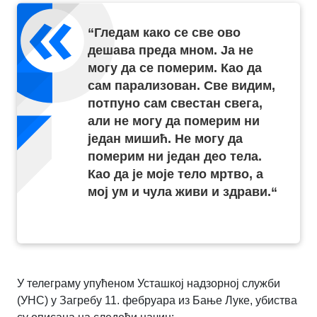
“Гледам како се све ово
дешава преда мном. Ја не
могу да се померим. Као да
сам парализован. Све видим,
потпуно сам свестан свега,
али не могу да померим ни
један мишић. Не могу да
померим ни један део тела.
Као да је моје тело мртво, а
мој ум и чула живи и здрави.“
У телеграму упућеном Усташкој надзорној служби
(УНС) у Загребу 11. фебруара из Бање Луке, убиства