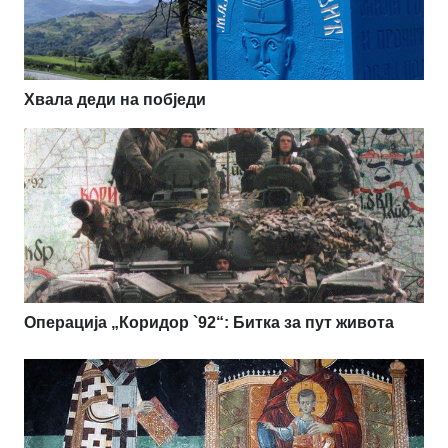
Хвала деди на побједи
Операција „Коридор `92“: Битка за пут живота