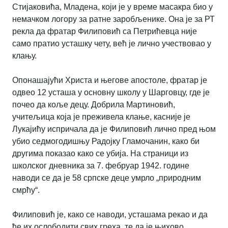
Стијаковића, Младена, који је у време масакра био у
немачком логору за ратне заробљенике. Она је за РТ
рекла да фратар Филиповић са Петрићевца није
само пратио усташку чету, већ је лично учествовао у
клању.
Опонашајући Христа и његове апостоле, фратар је
одвео 12 усташа у основну школу у Шарговцу, где је
почео да коље децу. Добрила Мартиновић,
учитељица која је преживела клање, касније је
Лукајићу испричала да је Филиповић лично пред њом
убио седмогодишњу Радојку Гламочанин, како би
другима показао како се убија. На страници из
школског дневника за 7. фебруар 1942. године
наводи се да је 58 српске деце умрло „природним
смрћу“.
Филиповић је, како се наводи, усташама рекао и да
ће их ослободити свих греха, те да је њихово