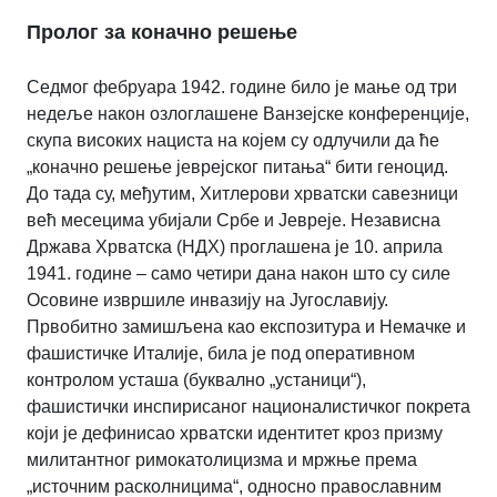
Пролог за коначно решење
Седмог фебруара 1942. године било је мање од три
недеље након озлоглашене Ванзејске конференције,
скупа високих нациста на којем су одлучили да ће
„коначно решење јеврејског питања“ бити геноцид.
До тада су, међутим, Хитлерови хрватски савезници
већ месецима убијали Србе и Јевреје. Независна
Држава Хрватска (НДХ) проглашена је 10. априла
1941. године – само четири дана након што су силе
Осовине извршиле инвазију на Југославију.
Првобитно замишљена као експозитура и Немачке и
фашистичке Италије, била је под оперативном
контролом усташа (буквално „устаници“),
фашистички инспирисаног националистичког покрета
који је дефинисао хрватски идентитет кроз призму
милитантног римокатолицизма и мржње према
„источним расколницима“, односно православним