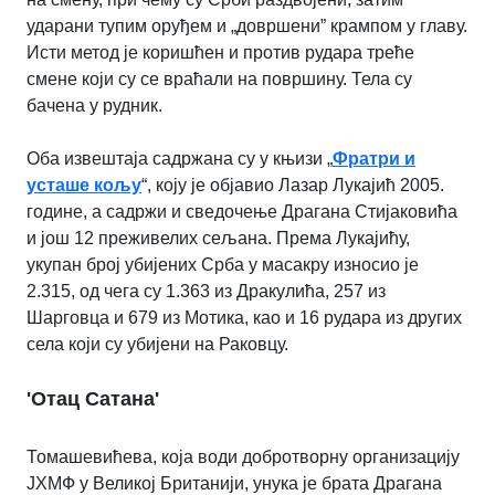
ударани тупим оруђем и „довршени” крампом у главу.
Исти метод је коришћен и против рудара треће
смене који су се враћали на површину. Тела су
бачена у рудник.
Оба извештаја садржана су у књизи „
Фратри и
усташе кољу
“, коју је објавио Лазар Лукајић 2005.
године, а садржи и сведочење Драгана Стијаковића
и још 12 преживелих сељана. Према Лукајићу,
укупан број убијених Срба у масакру износио је
2.315, од чега су 1.363 из Дракулића, 257 из
Шарговца и 679 из Мотика, као и 16 рудара из других
села који су убијени на Раковцу.
'Отац Сатана'
Томашевићева, којa води добротворну организацију
ЈХМФ у Великој Британији, унука је брата Драгана