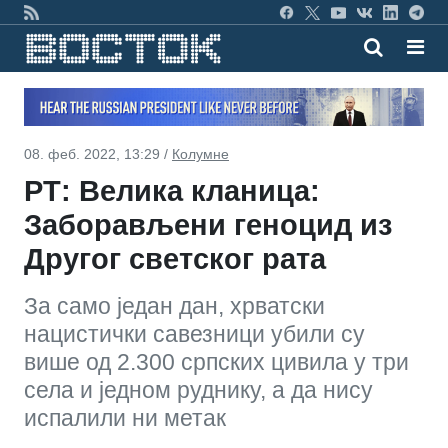
08. феб. 2022, 13:29 /
Колумне
РТ: Велика кланица:
Заборављени геноцид из
Другог светског рата
За само један дан, хрватски
нацистички савезници убили су
више од 2.300 српских цивила у три
села и једном руднику, а да нису
испалили ни метак