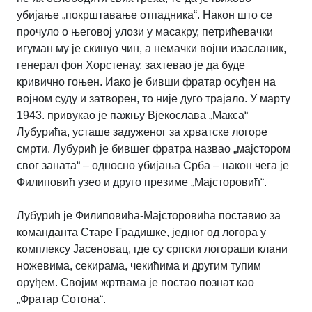
убијање „покрштавање отпадника“. Након што се
прочуло о његовој улози у масакру, петрићевачки
игуман му је скинуо чин, а немачки војни изасланик,
генерал фон Хорстенау, захтевао је да буде
кривично гоњен. Иако је бивши фратар осуђен на
војном суду и затворен, то није дуго трајало. У марту
1943. привукао је пажњу Вјекослава „Макса“
Лубурића, усташе задуженог за хрватске логоре
смрти. Лубурић је бившег фратра назвао „мајстором
свог заната“ – односно убијања Срба – након чега је
Филиповић узео и друго презиме „Мајсторовић“.
Лубурић је Филиповића-Мајсторовића поставио за
команданта Старе Градишке, једног од логора у
комплексу Јасеновац, где су српски логораши клани
ножевима, секирама, чекићима и другим тупим
оруђем. Својим жртвама је постао познат као
„Фратар Сотона“.