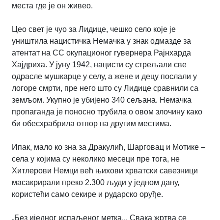
места где је он живео.
Цео свет је чуо за Лидице, чешко село које је
уништила нацистичка Немачка у знак одмазде за
атентат на СС окупационог гувернера Рајнхарда
Хајдриха. У јуну 1942, нацисти су стрељали све
одрасле мушкарце у селу, а жене и децу послали у
логоре смрти, пре него што су Лидице сравнили са
земљом. Укупно је убијено 340 сељана. Немачка
пропаганда је поносно трубила о овом злочину како
би обесхрабрила отпор на другим местима.
Ипак, мало ко зна за Дракулић, Шарговац и Мотике –
села у којима су неколико месеци пре тога, не
Хитлерови Немци већ њихови хрватски савезници
масакрирали преко 2.300 људи у једном дану,
користећи само секире и рударско оруђе.
„Без иједног испаљеног метка... Свака жртва се