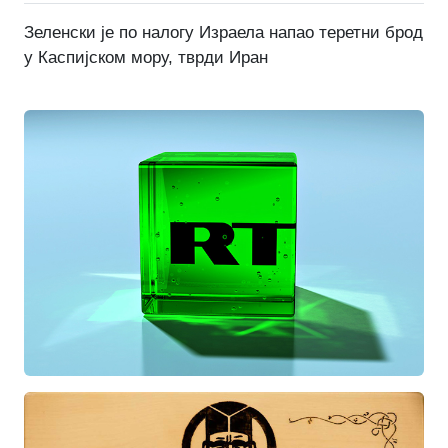
Зеленски је по налогу Израела напао теретни брод
у Каспијском мору, тврди Иран