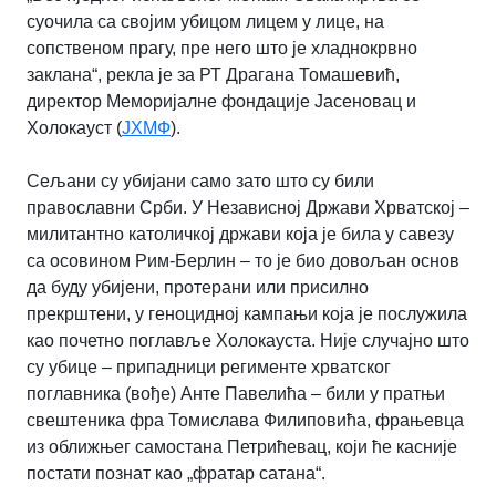
суочила са својим убицом лицем у лице, на
сопственом прагу, пре него што је хладнокрвно
заклана“, рекла је за РТ Драгана Томашевић,
директор Меморијалне фондације Јасеновац и
Холокауст (
ЈХМФ
).
Сељани су убијани само зато што су били
православни Срби. У Независној Држави Хрватској –
милитантно католичкој држави која је била у савезу
са осовином Рим-Берлин – то је био довољан основ
да буду убијени, протерани или присилно
прекрштени, у геноцидној кампањи која је послужила
као почетно поглавље Холокауста. Није случајно што
су убице – припадници регименте хрватског
поглавника (вође) Анте Павелића – били у пратњи
свештеника фра Томислава Филиповића, фрањевца
из оближњег самостана Петрићевац, који ће касније
постати познат као „фратар сатана“.