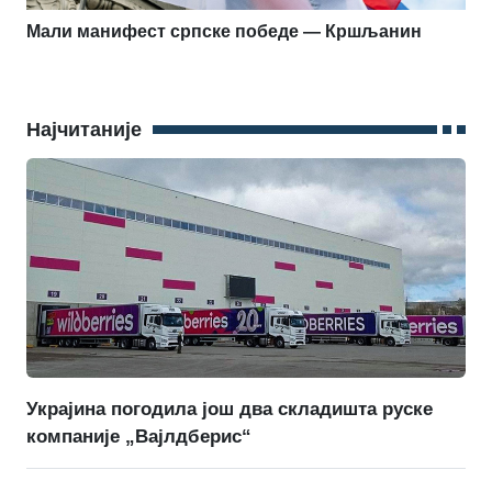
Мали манифест српске победе — Кршљанин
Најчитаније
Украјина погодила још два складишта руске
компаније „Вајлдберис“