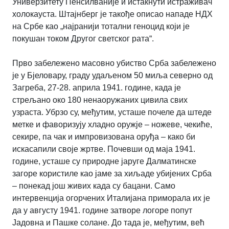
Универзитету Пенсилваније и истакнути истраживач
холокауста. Штајнберг је такође описао нападе НДХ
на Србе као „најранији тотални геноцид који је
покушан током Другог светског рата“.
Прво забележено масовно убиство Срба забележено
је у Бјеловару, граду удаљеном 50 миља северно од
Загреба, 27-28. априла 1941. године, када је
стрељано око 180 ненаоружаних цивила свих
узраста. Убрзо су, међутим, усташе почеле да штеде
метке и фаворизују хладно оружје – ножеве, чекиће,
секире, па чак и импровизована оруђа – како би
искасапили своје жртве. Почевши од маја 1941.
године, усташе су природне јаруге Далматинске
загоре користиле као јаме за хиљаде убијених Срба
– понекад још живих када су бацани. Само
интервенција огорчених Италијана приморала их је
да у августу 1941. године затворе логоре попут
Јадовна и Пашке солане. До тада је, међутим, већ