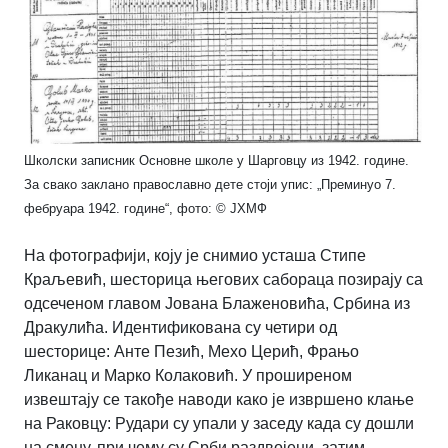
Школски записник Основне школе у Шарговцу из 1942. године.
За свако заклано православно дете стоји упис: „Преминуо 7.
фебруара 1942. године“, фото: © ЈХМФ
На фотографији, коју је снимио усташа Стипе
Краљевић, шесторица његових сабораца позирају са
одсеченом главом Јована Блаженовића, Србина из
Дракулића. Идентификована су четири од
шесторице: Анте Пезић, Мехо Церић, Фрањо
Ликанац и Марко Колаковић. У проширеном
извештају се такође наводи како је извршено клање
на Раковцу: Рудари су упали у заседу када су дошли
на смену, при чему су Срби раздвојени, затим