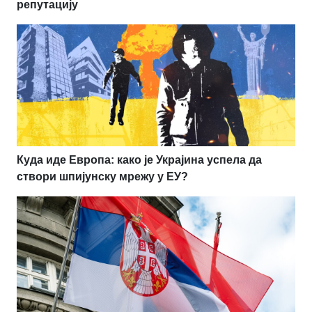
репутацију
Куда иде Европа: како је Украјина успела да
створи шпијунску мрежу у ЕУ?