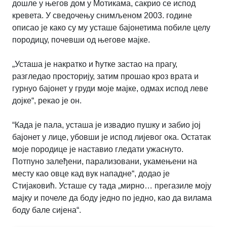
дошле у његов дом у Мотикама, сакрио се испод
кревета. У сведочењу снимљеном 2003. године
описао је како су му усташе бајонетима побиле целу
породицу, почевши од његове мајке.
„Усташа је накратко и ћутке застао на прагу,
разгледао просторију, затим прошао кроз врата и
гурнуо бајонет у груди моје мајке, одмах испод леве
дојке“, рекао је он.
“Када је пала, усташа је извадио пушку и забио јој
бајонет у лице, убовши је испод лијевог ока. Остатак
моје породице је наставио гледати ужаснуто.
Потпуно залеђени, парализовани, укамењени на
месту као овце кад вук нападне“, додао је
Стијаковић. Усташе су тада „мирно… прегазиле моју
мајку и почеле да боду једно по једно, као да вилама
боду бале сијена“.