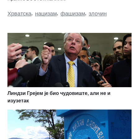
Хрватска
,
нацизам
,
фашизам
,
злочин
Линдзи Грејем је био чудовиште, али не и
изузетак