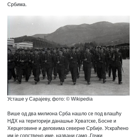
Србима.
Усташе у Сарајеву, фото: © Wikipedia
Више од два милиона Срба нашло се под влашћу
НДХ на територији данашње Хрватске, Босне и
Херцеговине и деловима северне Србије. Ускраћено
им је сопствено име, названи само „Грчки