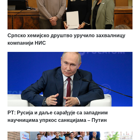
Српско хемијско друштво уручило захвалницу
компанији НИС
РТ: Русија и даље сарађује са западним
научницима упркос санкцијама – Путин