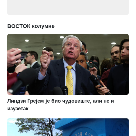
ВОСТОК колумне
Линдзи Грејем је био чудовиште, али не и
изузетак