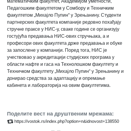
математичким факултет, Академијом уметности,
Педагошким факултетом у Сомбору и Техничким
факултетом „Михајло Пупин“ у Зрењанину. Студенти
партнерских факултета компаније редовно похађају
стручне праксе у НИС-у, сваке године се организују
гостујућа предавања НИС-ових стручњака, а и
професори ових факултета држе предавања и обуке
за запослене у компанији. Поред тога, НИС је
учествовао у акредитацији студијских програма у
области нафте и гаса на Технолошком факултету и
Техничком факултету „Михајло Пупин“ у Зрењанину и
донирао средства за адаптацију и опремање
кабинета и лабораторија на овим факултетима.
Поделите вест на друштвеним мрежама:
https://vostok.rs/index.php?option=n&idnovost=138550