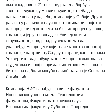
имати кадрове и 21. век представља борбу за
таленте, едукацију младих људи који треба да
наставе посао у највећој компанији у Србији. Други
разлог су различити научно-истраживачки пројекти
или пројекти од интереса за бизнис процесе у нашој
компанији јер уз новосадски Универзитет и
стручњаке који овде раде увек можемо да
унапређујемо процесе који значе много за положај
компаније на тржишту.Са друге стране, као што нама
Универзитет даје обуку, тако и ми преносимо знања
студентима и професорима и интегришемо знање и
бизнис на најбољи могући начин“, казала је Снежана
Лакићевић.
Компанија НИС сарађује са више факултета
Новосадског универзитета: Технолошким
факултетом, Факултетом техничких наука,
Економским факултет у Суботици, Природно-