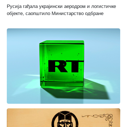
Русија гађала украјински аеродром и логистичке
објекте, саопштило Министарство одбране