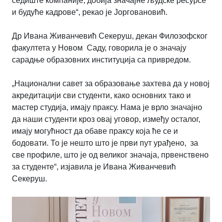
седиште компаније, добија значајне људске ресурсе
и будуће кадрове“, рекао је Јорговановић.
Др Ивана Живанчевић Секеруш, декан Филозофског
факултета у Новом Саду, говорила је о значају
сарадње образовних институција са привредом.
„Национални савет за образовање захтева да у новој
акредитацији сви студенти, како основних тако и
мастер студија, имају праксу. Нама је врло значајно
да наши студенти кроз овај уговор, између осталог,
имају могућност да обаве праксу која ће се и
бодовати. То је нешто што је први пут урађено, за
све профиле, што је од великог значаја, првенствено
за студенте“, изјавила је Ивана Живанчевић
Секеруш.