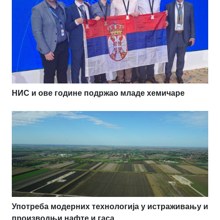
НИС и ове године подржао младе хемичаре
Употреба модерних технологија у истраживању и
производњи нафте и гаса