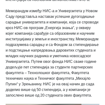
Меморандум између НИС-а и Универзитета у Новом
Саду представља наставак успешне дугогодишње
сарадње универзитета и компаније, која се спроводи
кроз НИС-ов програм „Енергија знања“, у оквиру
којег компанија сарађује са образовним и научним
институцијама у земљи и иностранству. Меморандум
подразумева сарадњу и са Фондом за стипендирање
и подстицање напредовања даровитих студената и
младих научних радника и уметника новосадског
Универзитета. Путем овог фонда НИС сваке године
додељује пет стипендија за студенте партнерских
факултета – Технолошког факултета, Факултета
техничких наука и Техничког факултета „Михајло
Пупин“ у Зрењанину. НИС је на овај начин до сада
доделио више од 50 стипендија, а у компанији је
запослено више од 20 студената ових факултета.