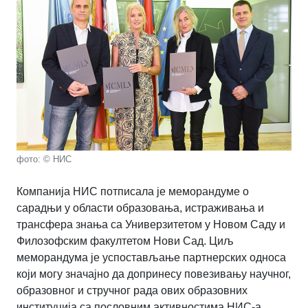
фото: © НИС
Компанија НИС потписала је меморандуме о
сарадњи у области образовања, истраживања и
трансфера знања са Универзитетом у Новом Саду и
Филозофским факултетом Нови Сад. Циљ
меморандума је успостављање партнерских односа
који могу значајно да допринесу повезивању научног,
образовног и стручног рада ових образовних
институција са пословним активностима НИС-а.