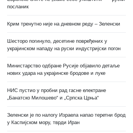
посланик
Крим тренутно није на дневном реду – Зеленски
Шесторо погинуло, десетине повређених у
украјинском нападу на руски индустријски погон
Министарство одбране Русије објавило детаље
нових удара на украјинске бродове и луке
НИС пустио у пробни рад гасне електране
„Банатско Милошево“ и „Српска Црња“
Зеленски је по налогу Израела напао теретни брод
у Каспијском мору, тврди Иран