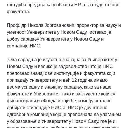
гостујућа предавања у области HR-a за студенте овог
факултета.
Проф. др Никола Јорговановић, проректор за науку и
уметност Универзитета у Новом Саду, истакао је
добру сарадњу Универзитета у Новом Саду и
компаније НИС.
„Ова сарадња је изузетно значајна за Универзитет у
Новом Саду и велико је задовољство што је НИС
препознао значај ове институције и факултета који
припадају Универзитету и већ 12 година имамо
веома успешну и значајну сарадњу, како за наше
факултете и Универзитет, тако и за студенте који су
финансирани из Фонда и који ће, између осталог,
добијати стипендије НИС-а. НИС је друштвено
одговорна компанија која је препознала да улагањем
у образовање и Универзитет у Новом Саду, где је и