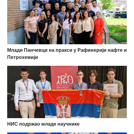
Млади Панчевци на пракси у Рафинерији нафте и
Петрохемији
НИС подржао младе научнике