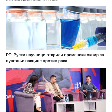
РТ: Руски научници открили временски оквир за
пуштање вакцине против рака