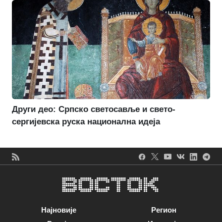
Други део: Српско светосавље и свето-
сергијевска руска национална идеја
Најновије
Регион