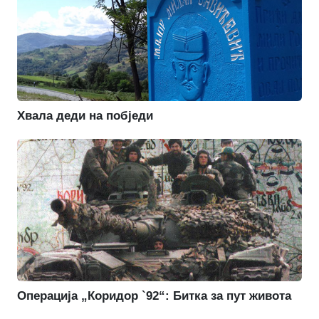
Хвала деди на побједи
Операција „Коридор `92“: Битка за пут живота