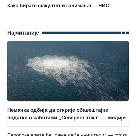
Како бирате факултет и занимање — НИС
Најчитаније
Немачка одбија да открије обавештајне
податке о саботажи „Северног тока“ — медији
Европске елите ће „саме себе уништити“ — руски