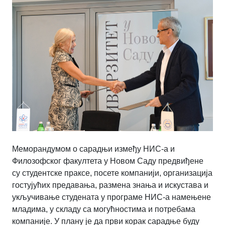
Меморандумом о сарадњи између НИС-а и
Филозофског факултета у Новом Саду предвиђене
су студентске праксе, посете компанији, организација
гостујућих предавања, размена знања и искустава и
укључивање студената у програме НИС-а намењене
младима, у складу са могућностима и потребама
компаније. У плану је да први корак сарадње буду