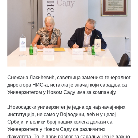
Снежана Лакићевић, саветница заменика генералног
директора НИС-а, истакла је значај који сарадња са
Универзитетом у Новом Саду има за компанију.
„Новосадски универзитет је једна од најзначајнијих
институција, не само у Војводини, већ и у целој
Србији, и велики број наших колега долази са
Универзитета у Новом Саду са различитих
факултета. То је први разлог за сарадњу, јер је важно