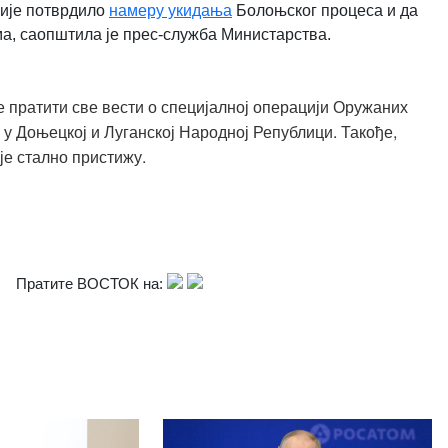
сије потврдило
намеру укидања
Болоњског процеса и да
ма, саопштила је прес-служба Министарства.
 пратити све вести о специјалној операцији Оружаних
 у Доњецкој и Луганској Народној Републици. Такође,
је стално пристижу.
Пратите ВОСТОК на: