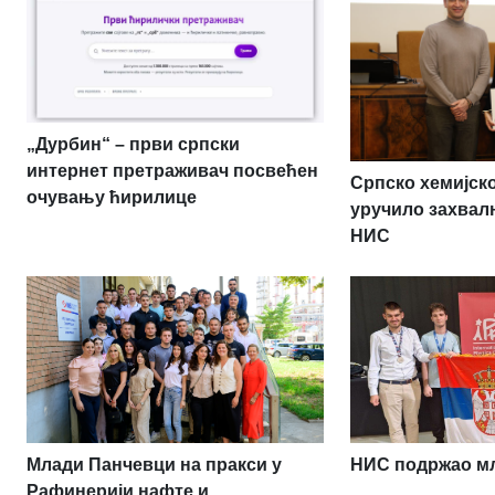
„Дурбин“ – први српски
интернет претраживач посвећен
Српско хемијск
очувању ћирилице
уручило захвал
НИС
НИС подржао мл
Млади Панчевци на пракси у
Рафинерији нафте и