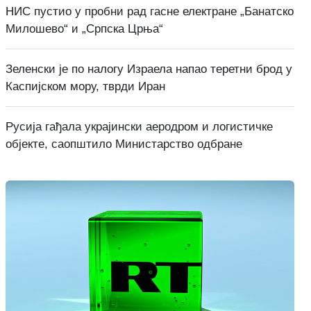
НИС пустио у пробни рад гасне електране „Банатско
Милошево“ и „Српска Црња“
Зеленски је по налогу Израела напао теретни брод у
Каспијском мору, тврди Иран
Русија гађала украјински аеродром и логистичке
објекте, саопштило Министарство одбране