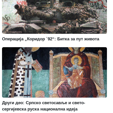
Операција „Коридор `92“: Битка за пут живота
Други део: Српско светосавље и свето-
сергијевска руска национална идеја