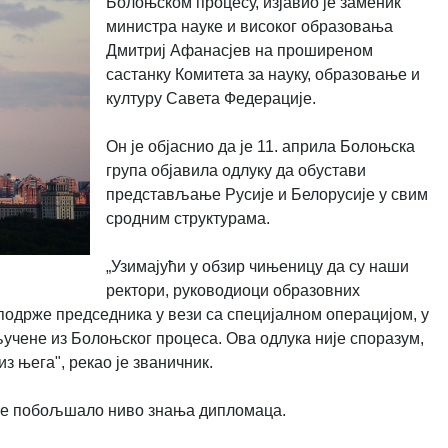
Болоњском процесу, изјавио је заменик
министра науке и високог образовања
Дмитриј Афанасјев на проширеном
састанку Комитета
за науку,
образовање и
културу
Савета Федерације.
Он је објаснио да је 11. априла Болоњска
група објавила одлуку да обустави
представљање Русије и Белорусије у свим
сродним структурама.
„Узимајући у обзир чињеницу да су наши
ректори, руководиоци образовних
подрже председника у вези са специјалном операцијом, у
учене из Болоњског процеса. Ова одлука није споразум,
из њега", рекао је званичник.
ије побољшало ниво знања дипломаца.