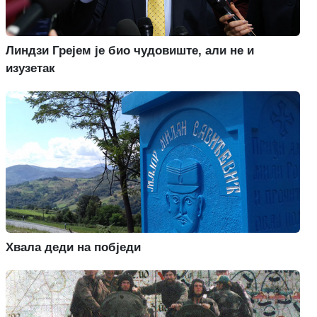
Линдзи Грејем је био чудовиште, али не и
изузетак
Хвала деди на побједи