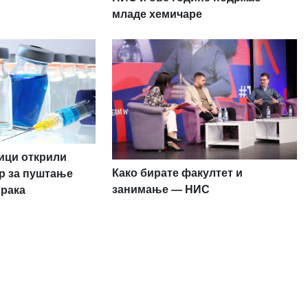
младе хемичаре
ници открили
Како бирате факултет и
р за пуштање
занимање — НИС
 рака