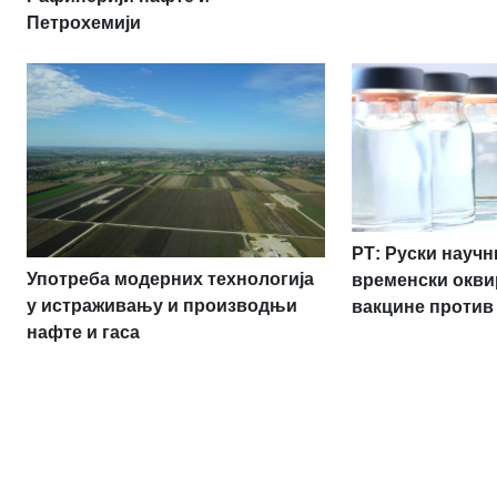
Петрохемији
РТ: Руски науч
Употреба модерних технологија
временски окви
у истраживању и производњи
вакцине против
нафте и гаса