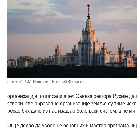
фото: © РИА Новости / Евгений Филиппов
организација потписали апел Савеза ректора Русије да 
ствари, све образовне организације земље су тиме искљ
рекао бих да је из нас изашао болоњски систем, а не ми 
Он је додао да увођење основних и мастер програма н