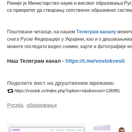
Раније је Министарство науке и високог образовања Ру
се приоритет да стварању сопственог образовног систе
Поштовани читаоци, на нашем
можете
Tелеграм каналу
снага Руске Федерације у Украјини, као и о дешавањима
можете погледати видео снимке, карте и фотографије ко
Наш Телеграм канал -
https://t.me/vostokvesti
Поделите вест на друштвеним мрежама:
https://vostok.rs/index.php?option=n&idnovost=136981
Русија
,
образовање