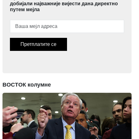
добијали најважније вијести дана директно
путем мејла
Претплатите се
ВОСТОК колумне