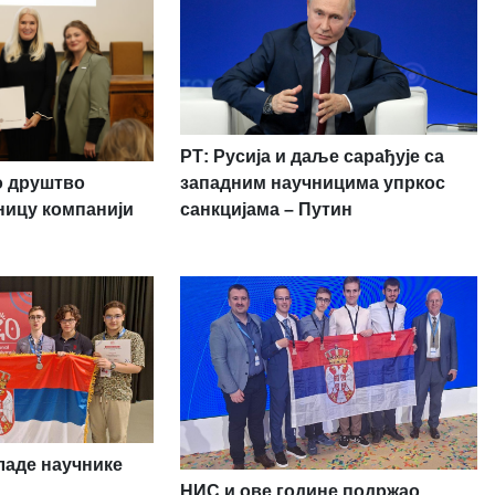
РТ: Русија и даље сарађује са
о друштво
западним научницима упркос
ницу компанији
санкцијама – Путин
аде научнике
НИС и ове године подржао