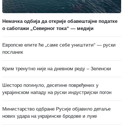
Немачка одбија да открије обавештајне податке
о саботажи „Северног тока“ — медији
Европске елите ће „саме себе уништити“ — руски
посланик
Крим тренутно није на дневном реду – Зеленски
Шесторо погинуло, десетине повређених у
украјинском нападу на руски индустријски погон
Министарство одбране Русије објавило детаље
нових удара на украјинске бродове и луке