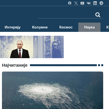
Интервју
Колумне
Космос
Наука
К
Најчитаније