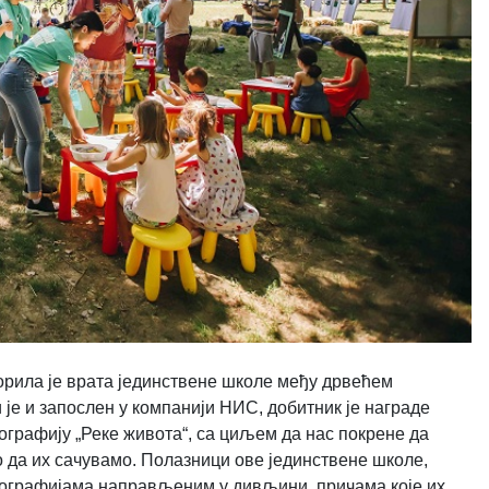
рила је врата јединствене школе међу дрвећем
 је и запослен у компанији НИС, добитник је награде
нографију „Реке живота“, са циљем да нас покрене да
да их сачувамо. Полазници ове јединствене школе,
тографијама направљеним у дивљини, причама које их