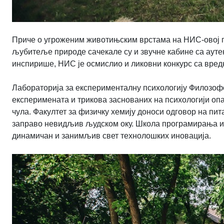
Приче о угроженим животињским врстама на НИС-овој по
љубитеље природе сачекале су и звучне кабине са ауте
инспирише, НИС је осмислио и ликовни конкурс са вред
Лабораторија за експерименталну психологију Филозофс
експеримената и трикова заснованих на психологији опа
чула. Факултет за физичку хемију доноси одговор на пит
заправо невидљив људском оку. Школа програмирања и ро
динамичан и занимљив свет технолошких иновација.