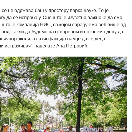
 се не одржава баш у простору парка науке. То је
у да се испробају. Оно што је изузетно важно је да смо
 што је компанија НИС, са којом сарађујемо већ више од
 и подстакли да будемо на отвореном и позовемо децу да
сичној школи, а сатисфакција нам је да се деца
ли истраживач“, навела је Ана Петровић.