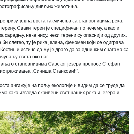
 у фотографисању дивљих животиња.
 репризу, једна врста такмичења са становницима река,
ерену. Сваки терен је специфичан по нечему, а као и
а сарадњу, неке нису, неки терени су опаснији од других.
 би слетео, ту је рика јелена, феномен који се одиграва
 Костин и истиче да му је драго да заједничким снагама са
чувању света око нас.
знања о становницима Савског језера преносе Стефан
а истраживања „Синиша Станковић“.
оста ангажује на пољу екологије и видим да се труде да
ма како изгледа скривени свет наших река и језера и