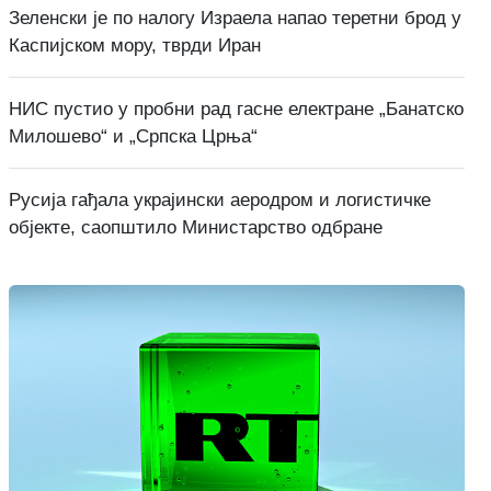
Зеленски је по налогу Израела напао теретни брод у
Каспијском мору, тврди Иран
НИС пустио у пробни рад гасне електране „Банатско
Милошево“ и „Српска Црња“
Русија гађала украјински аеродром и логистичке
објекте, саопштило Министарство одбране