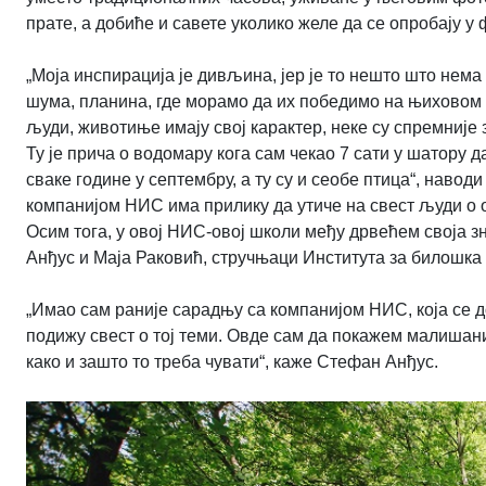
прате, а добиће и савете уколико желе да се опробају
„Моја инспирација је дивљина, јер је то нешто што нема
шума, планина, где морамо да их победимо на њиховом т
људи, животиње имају свој карактер, неке су спремније з
Ту је прича о водомару кога сам чекао 7 сати у шатору да
сваке године у септембру, а ту су и сеобе птица“, наводи
компанијом НИС има прилику да утиче на свест људи о о
Осим тога, у овој НИС-овој школи међу дрвећем своја 
Анђус и Маја Раковић, стручњаци Института за билошк
„Имао сам раније сарадњу са компанијом НИС, која се д
подижу свест о тој теми. Овде сам да покажем малишани
како и зашто то треба чувати“, каже Стефан Анђус.