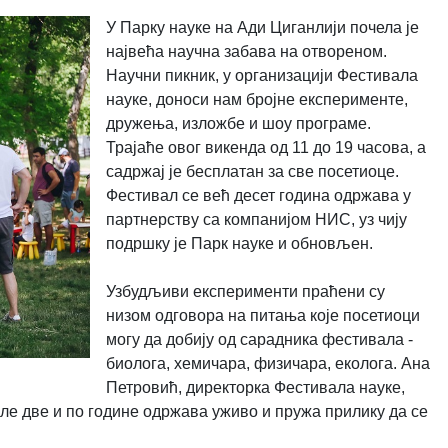
У Парку науке на Ади Циганлији почела је
највећа научна забава на отвореном.
Научни пикник, у организацији Фестивала
науке, доноси нам бројне експерименте,
дружења, изложбе и шоу програме.
Трајаће овог викенда од 11 до 19 часова, а
садржај је бесплатан за све посетиоце.
Фестивал се већ десет година одржава у
партнерству са компанијом НИС, уз чију
подршку је Парк науке и обновљен.
Узбудљиви експерименти праћени су
низом одговора на питања које посетиоци
могу да добију од сарадника фестивала -
биолога, хемичара, физичара, еколога. Ана
Петровић, директорка Фестивала науке,
осле две и по године одржава уживо и пружа прилику да се