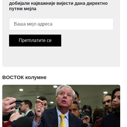
добијали најважније вијести дана директно
путем мејла
Претплатите се
ВОСТОК колумне