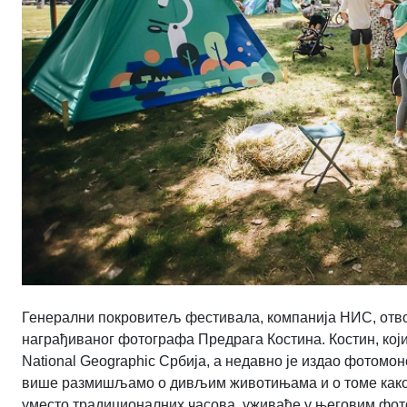
Генерални покровитељ фестивала, компанија НИС, отво
награђиваног фотографа Предрага Костина. Костин, који
National Geographic Србија, а недавно је издао фотомо
више размишљамо о дивљим животињама и о томе како 
уместо традиционалних часова, уживаће у његовим фо