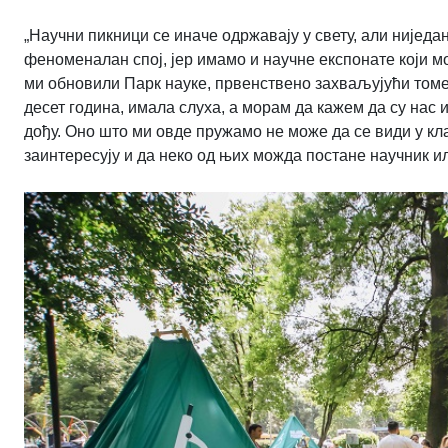
„Научни пикници се иначе одржавају у свету, али ниједан
феноменалан спој, јер имамо и научне експонате који мог
ми обновили Парк науке, првенствено захваљујући томе
десет година, имала слуха, а морам да кажем да су нас
дођу. Оно што ми овде пружамо не може да се види у кла
заинтересују и да неко од њих можда постане научник и