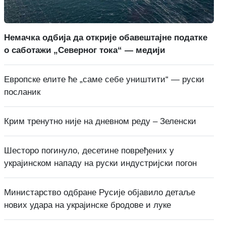
Немачка одбија да открије обавештајне податке
о саботажи „Северног тока“ — медији
Европске елите ће „саме себе уништити“ — руски
посланик
Крим тренутно није на дневном реду – Зеленски
Шесторо погинуло, десетине повређених у
украјинском нападу на руски индустријски погон
Министарство одбране Русије објавило детаље
нових удара на украјинске бродове и луке