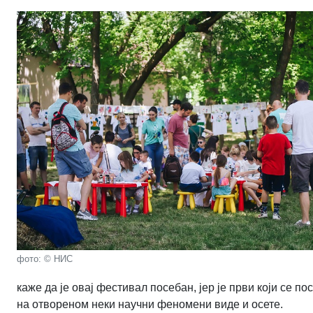
фото: © НИС
каже да је овај фестивал посебан, јер је први који се п
на отвореном неки научни феномени виде и осете.