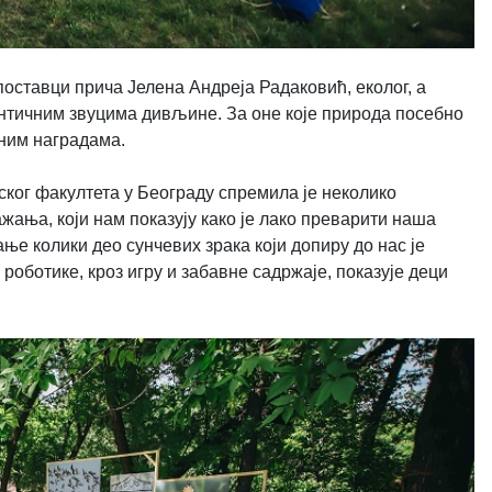
ставци прича Јелена Андреја Радаковић, еколог, а
нтичним звуцима дивљине. За оне које природа посебно
ним наградама.
ког факултета у Београду спремила је неколико
жања, који нам показују како је лако преварити наша
ање колики део сунчевих зрака који допиру до нас је
ботике, кроз игру и забавне садржаје, показује деци