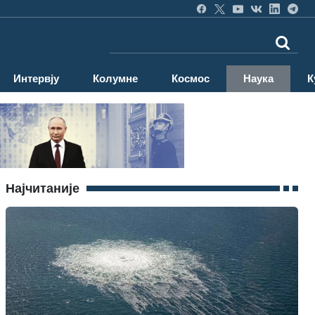
Интервју
Колумне
Космос
Наука
К
Најчитаније