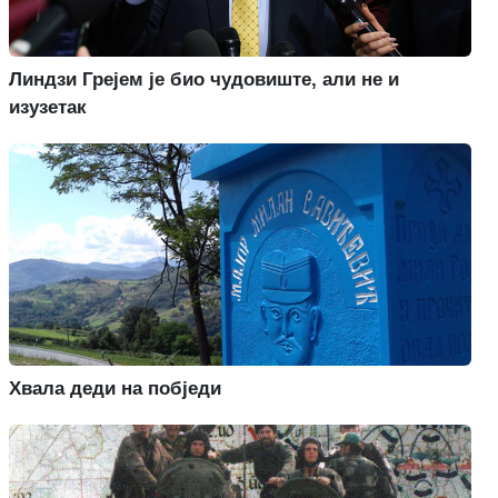
Линдзи Грејем је био чудовиште, али не и
изузетак
Хвала деди на побједи