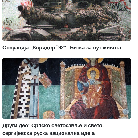
Операција „Коридор `92“: Битка за пут живота
Други део: Српско светосавље и свето-
сергијевска руска национална идеја