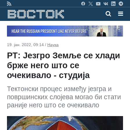
19. јан. 2022, 09:14 /
Наука
РТ: Језгро Земље се хлади
брже него што се
очекивало - студија
Тектонски процес између језгра и
површинских слојева могао би стати
раније него што се очекивало