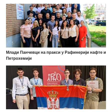
Млади Панчевци на пракси у Рафинерији нафте и
Петрохемији