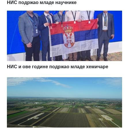
НИС подржао младе научнике
НИС и ове године подржао младе хемичаре