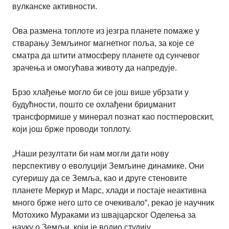
вулканске активности.
Ова размена топлоте из језгра планете помаже у
стварању Земљиног магнетног поља, за које се
сматра да штити атмосферу планете од сунчевог
зрачења и омогућава животу да напредује.
Брзо хлађење могло би се још више убрзати у
будућности, пошто се охлађени бриџманит
трансформише у минерал познат као постперовскит,
који још брже проводи топлоту.
„Наши резултати би нам могли дати нову
перспективу о еволуцији Земљине динамике. Они
сугеришу да се Земља, као и друге стеновите
планете Меркур и Марс, хлади и постаје неактивна
много брже него што се очекивало“, рекао је научник
Мотохико Мураками из швајцарског Оделења за
науку о Земљи, који је водио студију.