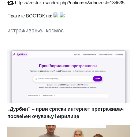
https://vostok.rs/index.php?option=n&idnovost=134635
Пратите ВОСТОК на:
истраживање
,
космос
„Дурбин“ – први српски интернет претраживач
посвећен очувању ћирилице