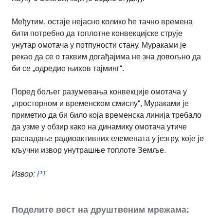
Међутим, остаје нејасно колико ће тачно времена
бити потребно да топлотне конвекцијске струје
унутар омотача у потпуности стану. Мураками је
рекао да се о таквим догађајима не зна довољно да
би се „одредио њихов тајминг“.
Поред бољег разумевања конвекције омотача у
„просторном и временском смислу“, Мураками је
приметио да би било која временска линија требало
да узме у обзир како на динамику омотача утиче
распадање радиоактивних елемената у језгру, које је
кључни извор унутрашње топлоте Земље.
Извор:
РТ
Поделите вест на друштвеним мрежама: