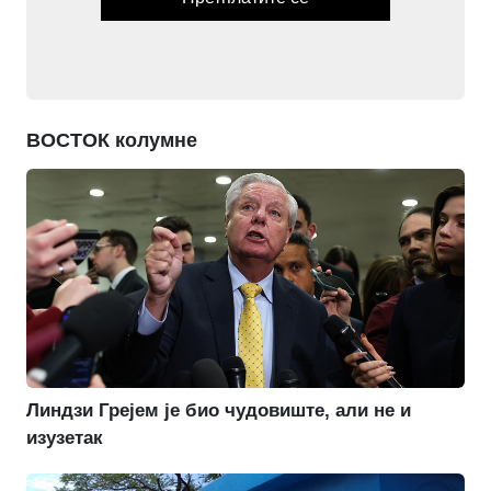
ВОСТОК колумне
Линдзи Грејем је био чудовиште, али не и
изузетак