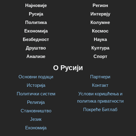
Најновије
Регион
Русија
Интервју
Политика
Колумне
Економија
Космос
Безбедност
Наука
Друштво
Култура
Анализе
Спорт
О Русији
Основни подаци
Партнери
Историја
Контакт
Политички систем
Услови коришћења и
политика приватности
Религија
Покреће Битлаб
Становништво
Језик
Економија