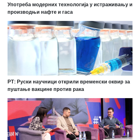
Употреба модерних технологија у истраживању и
производњи нафте и гаса
РТ: Руски научници открили временски оквир за
пуштање вакцине против рака