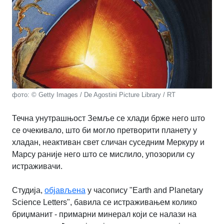
фото: © Getty Images / De Agostini Picture Library / RT
Течна унутрашњост Земље се хлади брже него што
се очекивало, што би могло претворити планету у
хладан, неактиван свет сличан суседним Меркуру и
Марсу раније него што се мислило, упозорили су
истраживачи.
Студија,
објављена
у часопису "Earth and Planetary
Science Letters", бавила се истраживањем колико
бриџманит - примарни минерал који се налази на