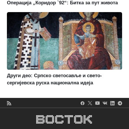
Операција „Коридор `92“: Битка за пут живота
Други део: Српско светосавље и свето-
сергијевска руска национална идеја