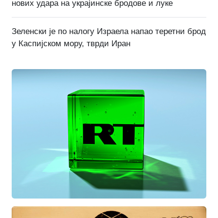
нових удара на украјинске бродове и луке
Зеленски је по налогу Израела напао теретни брод
у Каспијском мору, тврди Иран