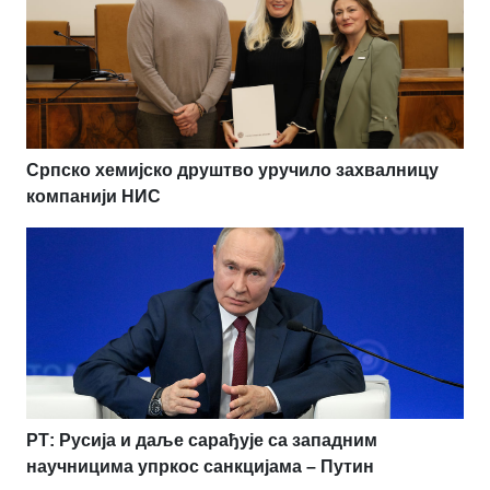
Српско хемијско друштво уручило захвалницу
компанији НИС
РТ: Русија и даље сарађује са западним
научницима упркос санкцијама – Путин