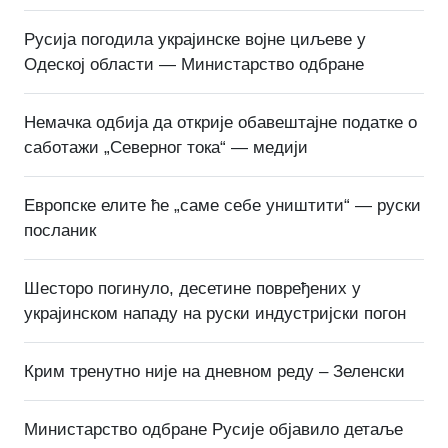
Русија погодила украјинске војне циљеве у
Одеској области — Министарство одбране
Немачка одбија да открије обавештајне податке о
саботажи „Северног тока“ — медији
Европске елите ће „саме себе уништити“ — руски
посланик
Шесторо погинуло, десетине повређених у
украјинском нападу на руски индустријски погон
Крим тренутно није на дневном реду – Зеленски
Министарство одбране Русије објавило детаље