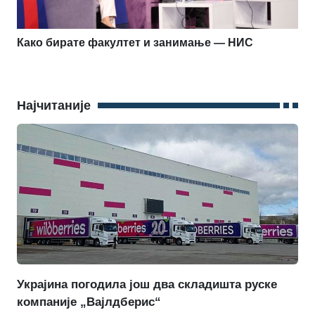
Како бирате факултет и занимање — НИС
Најчитаније
Украјина погодила још два складишта руске
компаније „Вајлдберис“