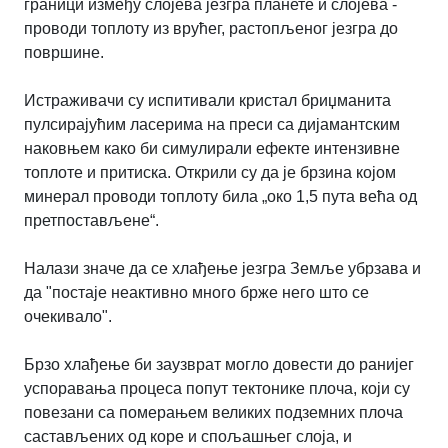
граници између слојева језгра планете и слојева -
проводи топлоту из врућег, растопљеног језгра до
површине.
Истраживачи су испитивали кристал бриџманита
пулсирајућим ласерима на преси са дијамантским
наковњем како би симулирали ефекте интензивне
топлоте и притиска. Открили су да је брзина којом
минерал проводи топлоту била „око 1,5 пута већа од
претпостављене“.
Налази значе да се хлађење језгра Земље убрзава и
да "постаје неактивно много брже него што се
очекивало".
Брзо хлађење би заузврат могло довести до ранијег
успоравања процеса попут тектонике плоча, који су
повезани са померањем великих подземних плоча
састављених од коре и спољашњег слоја, и