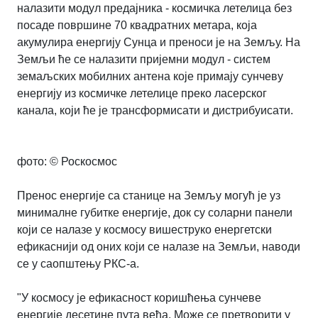
налазити модул предајника - космичка летелица без
посаде површине 70 квадратних метара, која
акумулира енергију Сунца и преноси је на Земљу. На
Земљи ће се налазити пријемни модул - систем
земаљских мобилних антена које примају сунчеву
енергију из космичке летелице преко ласерског
канала, који ће је трансформисати и дистрибуисати.
фото: © Роскосмос
Пренос енергије са станице на Земљу могућ је уз
минималне губитке енергије, док су соларни панели
који се налазе у космосу вишеструко енергетски
ефикаснији од оних који се налазе на Земљи, наводи
се у саопштењу РКС-а.
"У космосу је ефикасност коришћења сунчеве
енергије десетине пута већа. Може се претворити у