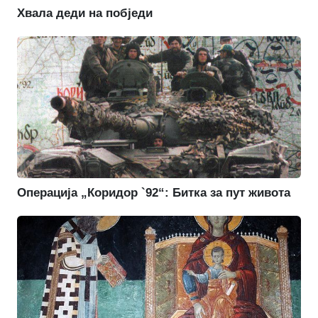
Хвала деди на побједи
Операција „Коридор `92“: Битка за пут живота