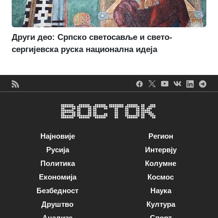
Други део: Српско светосавље и свето-
сергијевска руска национална идеја
Најновије
Регион
Русија
Интервју
Политика
Колумне
Економија
Космос
Безбедност
Наука
Друштво
Култура
Анализе
Спорт