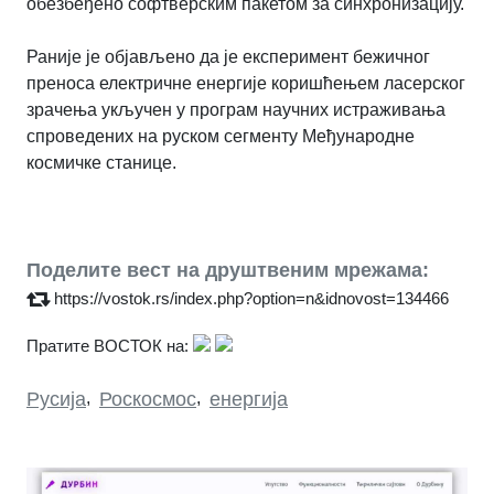
обезбеђено софтверским пакетом за синхронизацију.
Раније је објављено да је експеримент бежичног
преноса електричне енергије коришћењем ласерског
зрачења укључен у програм научних истраживања
спроведених на руском сегменту Међународне
космичке станице.
Поделите вест на друштвеним мрежама:
https://vostok.rs/index.php?option=n&idnovost=134466
Пратите ВОСТОК на:
Русија
,
Роскосмос
,
енергија