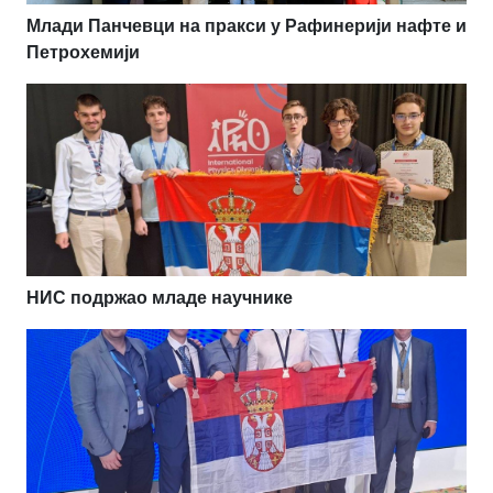
Млади Панчевци на пракси у Рафинерији нафте и
Петрохемији
НИС подржао младе научнике