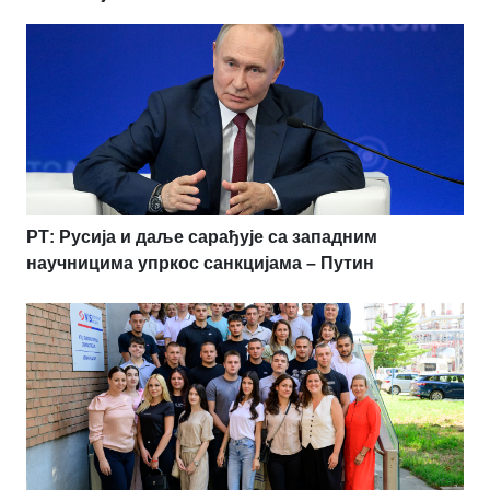
РТ: Русија и даље сарађује са западним
научницима упркос санкцијама – Путин