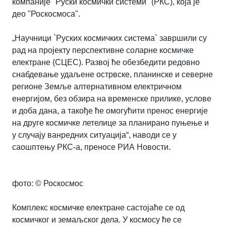
компаније "Руски космички системи" (РКС), која је
део "Роскосмоса".
„Научници `Руских космичких система` завршили су
рад на пројекту перспективне соларне космичке
електране (СЦЕС). Развој ће обезбедити редовно
снабдевање удаљене острвске, планинске и северне
регионе Земље алтернативном електричном
енергијом, без обзира на временске прилике, услове
и доба дана, а такође ће омогућити пренос енергије
на друге космичке летелице за планирано пуњење и
у случају ванредних ситуација“, наводи се у
саошптењу РКС-а, преносе РИА Новости.
фото: © Роскосмос
Комплекс космичке електране састојаће се од
космичког и земаљског дела. У космосу ће се