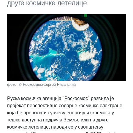
друге космичке летелице
фото: © Роскосмос/Сергей Рязанский
Руска космичка агенција "Роскосмос" развила је
пројекат перспективне соларне космичке електране
која ће преносити сунчеву енергију из космоса у
тешко доступна подручја Земље или на друге
космичке летелице, наводи се у саопштењу