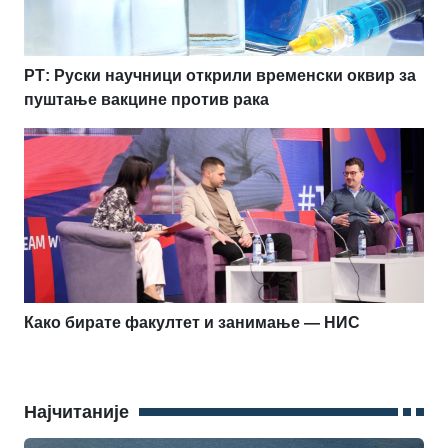
РТ: Руски научници открили временски оквир за
пуштање вакцине против рака
Како бирате факултет и занимање — НИС
Најчитаније