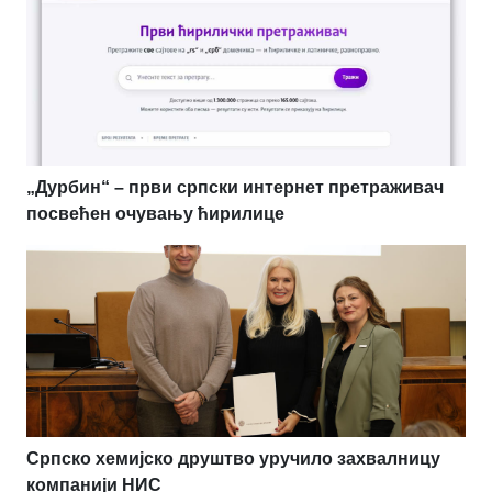
„Дурбин“ – први српски интернет претраживач
посвећен очувању ћирилице
Српско хемијско друштво уручило захвалницу
компанији НИС