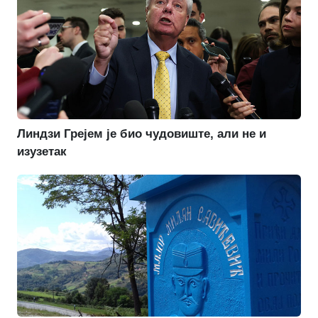
Линдзи Грејем је био чудовиште, али не и
изузетак