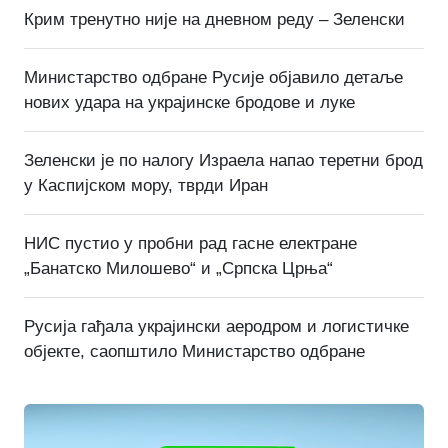
Крим тренутно није на дневном реду – Зеленски
Министарство одбране Русије објавило детаље
нових удара на украјинске бродове и луке
Зеленски је по налогу Израела напао теретни брод
у Каспијском мору, тврди Иран
НИС пустио у пробни рад гасне електране
„Банатско Милошево“ и „Српска Црња“
Русија гађала украјински аеродром и логистичке
објекте, саопштило Министарство одбране