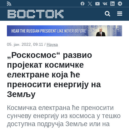
05. јан. 2022, 09:11 /
Наука
„Роскосмос“ развио
пројекат космичке
електране која ће
преносити енергију на
Земљу
Космичка електрана ће преносити
сунчеву енергију из космоса у тешко
доступна подручја Земље или на