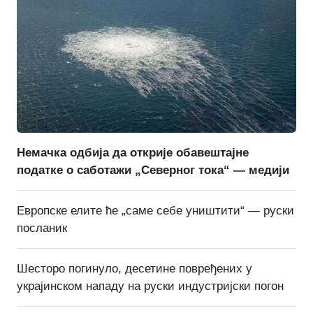
Немачка одбија да открије обавештајне
податке о саботажи „Северног тока“ — медији
Европске елите ће „саме себе уништити“ — руски
посланик
Шесторо погинуло, десетине повређених у
украјинском нападу на руски индустријски погон