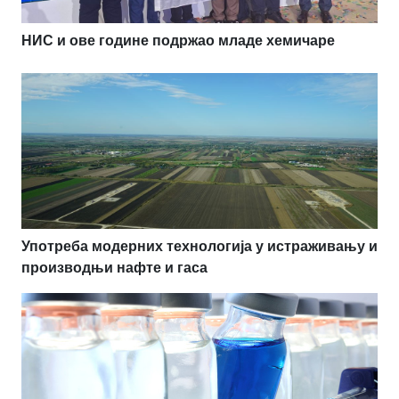
НИС и ове године подржао младе хемичаре
Употреба модерних технологија у истраживању и
производњи нафте и гаса