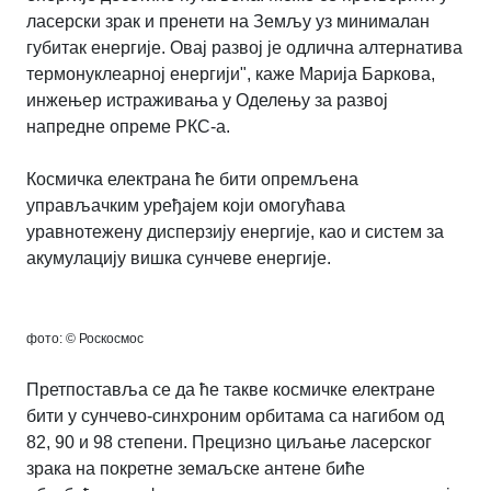
ласерски зрак и пренети на Земљу уз минималан
губитак енергије. Овај развој је одлична алтернатива
термонуклеарној енергији", каже Марија Баркова,
инжењер истраживања у Оделењу за развој
напредне опреме РКС-а.
Космичка електрана ће бити опремљена
управљачким уређајем који омогућава
уравнотежену дисперзију енергије, као и систем за
акумулацију вишка сунчеве енергије.
фото: © Роскосмос
Претпоставља се да ће такве космичке електране
бити у сунчево-синхроним орбитама са нагибом од
82, 90 и 98 степени. Прецизно циљање ласерског
зрака на покретне земаљске антене биће