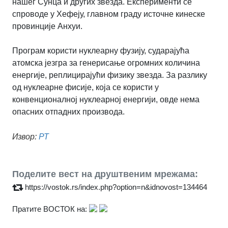
нашег Сунца и других звезда. Експерименти се
спроводе у Хефеју, главном граду источне кинеске
провинције Анхуи.
Програм користи нуклеарну фузију, сударајућа
атомска језгра за генерисање огромних количина
енергије, реплицирајући физику звезда. За разлику
од нуклеарне фисије, која се користи у
конвенционалној нуклеарној енергији, овде нема
опасних отпадних производа.
Извор:
РТ
Поделите вест на друштвеним мрежама:
https://vostok.rs/index.php?option=n&idnovost=134464
Пратите ВОСТОК на: