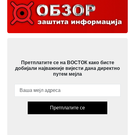
Претплатите се на ВОСТОК како бисте
добијали најважније вијести дана директно
путем мејла
Претплатите се