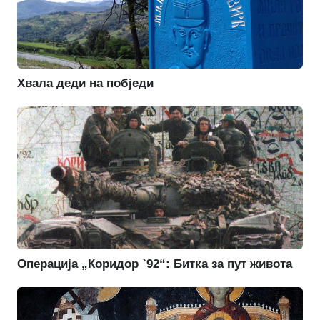
Хвала деди на побједи
Операција „Коридор `92“: Битка за пут живота