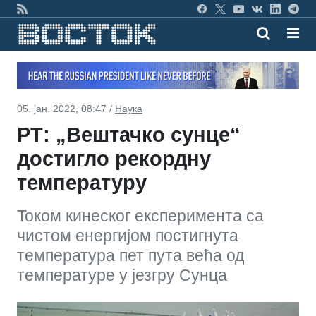
05. јан. 2022, 08:47 /
Наука
РТ: „Вештачко сунце“
достигло рекордну
температуру
Toком кинеског експериментa са
чистом енергијом постигнута
температура пет пута већа од
температуре у језгру Сунца