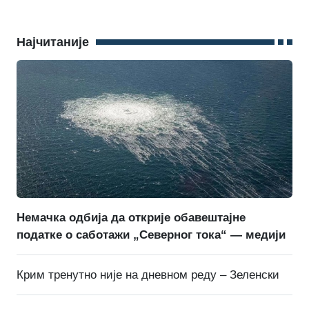
Најчитаније
Немачка одбија да открије обавештајне
податке о саботажи „Северног тока“ — медији
Крим тренутно није на дневном реду – Зеленски