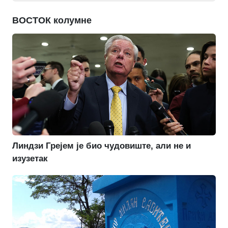
ВОСТОК колумне
Линдзи Грејем је био чудовиште, али не и
изузетак