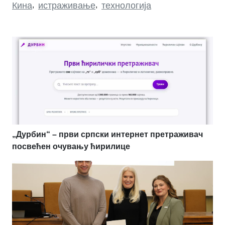
Кина
,
истраживање
,
технологија
„Дурбин“ – први српски интернет претраживач
посвећен очувању ћирилице