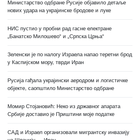
Министарство одбране Русије објавило детаље
нових удара на украјинске бродове и луке
НИС пустио у пробни рад гасне електране
„Банатско Милошево“ и „Српска Црња“
Зеленски је по налогу Израела напао теретни брод
у Каспијском мору, тврди Иран
Русија гађала украјински аеродром и логистичке
објекте, саопштило Министарство одбране
Момир Стојановић: Неко из државног апарата
Србије доставио је Приштини моје податке
САД и Израел организовали мигрантску инвазију