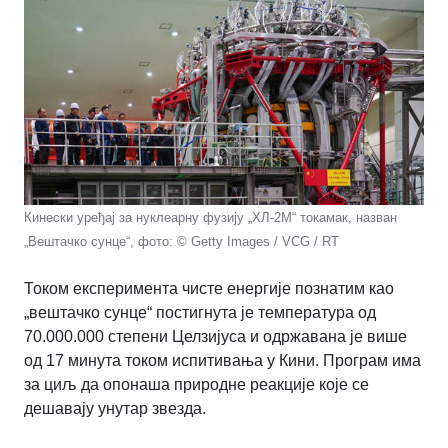
Кинески уређај за нуклеарну фузију „ХЛ-2М“ токамак, назван
„Вештачко сунце“, фото: © Getty Images / VCG / RT
Током експеримента чисте енергије познатим као
„вештачко сунце“ постигнута је температура од
70.000.000 степени Целзијуса и одржавана је више
од 17 минута током испитивања у Кини. Програм има
за циљ да опонаша природне реакције које се
дешавају унутар звезда.