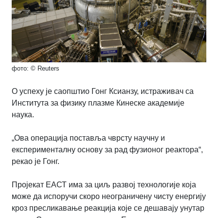
фото: © Reuters
О успеху је саопштио Гонг Ксианзу, истраживач са
Института за физику плазме Кинеске академије
наука.
„Ова операција поставља чврсту научну и
експерименталну основу за рад фузионог реактора“,
рекао је Гонг.
Пројекат ЕАСТ има за циљ развој технологије која
може да испоручи скоро неограничену чисту енергију
кроз пресликавање реакција које се дешавају унутар