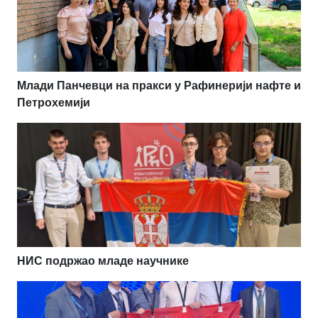
Млади Панчевци на пракси у Рафинерији нафте и
Петрохемији
НИС подржао младе научнике