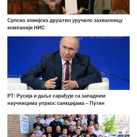
Српско хемијско друштво уручило захвалницу
компанији НИС
РТ: Русија и даље сарађује са западним
научницима упркос санкцијама – Путин