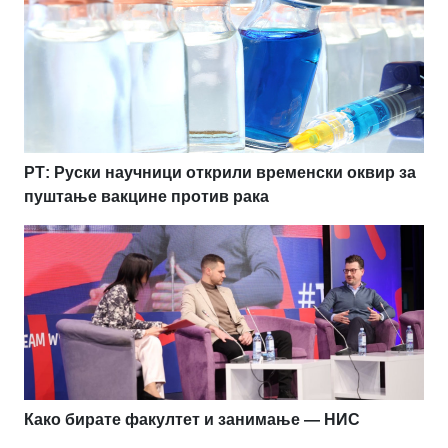
РТ: Руски научници открили временски оквир за
пуштање вакцине против рака
Како бирате факултет и занимање — НИС