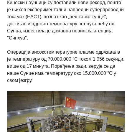
Кинески научници су поставили нови рекорд, пошто
је њихов експериментални напредни суперпроводни
токамак (ЕАСТ), познат као „вештачко сунце“,
достигао и одржао температуру пет пута већу од
Сунца, известила је државна новинска агенција
"Синхуа".
Операција високотемпературне плазме одржавала
је температуру од 70.000.000 °C током 1.056 секунди,
више од 17 минута. Поређења ради, верује се да
наше Сунце има температуру око 15.000.000
°C
у
свом језгру.