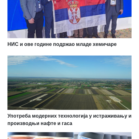
НИС и ове године подржао младе хемичаре
Употреба модерних технологија у истраживању и
производњи нафте и гаса