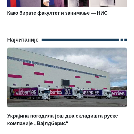
Како бирате факултет и занимање — НИС
Најчитаније
Украјина погодила још два складишта руске
компаније „Вајлдберис“