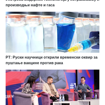
производњи нафте и гаса
РТ: Руски научници открили временски оквир за
пуштање вакцине против рака