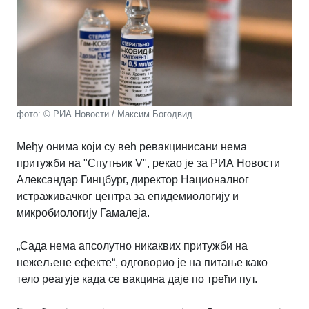
фото: © РИА Новости / Максим Богодвид
Међу онима који су већ ревакцинисани нема
притужби на "Спутњик V", рекао је за РИА Новости
Александар Гинцбург, директор Националног
истраживачког центра за епидемиологију и
микробиологију Гамалеја.
„Сада нема апсолутно никаквих притужби на
нежељене ефекте“, одговорио је на питање како
тело реагује када се вакцина даје по трећи пут.