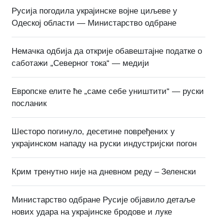
Русија погодила украјинске војне циљеве у
Одеској области — Министарство одбране
Немачка одбија да открије обавештајне податке о
саботажи „Северног тока“ — медији
Европске елите ће „саме себе уништити“ — руски
посланик
Шесторо погинуло, десетине повређених у
украјинском нападу на руски индустријски погон
Крим тренутно није на дневном реду – Зеленски
Министарство одбране Русије објавило детаље
нових удара на украјинске бродове и луке