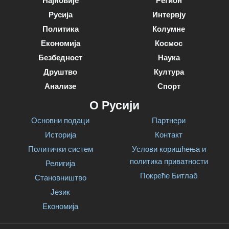
Најновије
Регион
Русија
Интервју
Политика
Колумне
Економија
Космос
Безбедност
Наука
Друштво
Култура
Анализе
Спорт
О Русији
Основни подаци
Партнери
Историја
Контакт
Политички систем
Услови коришћења и
политика приватности
Религија
Покреће Битлаб
Становништво
Језик
Економија