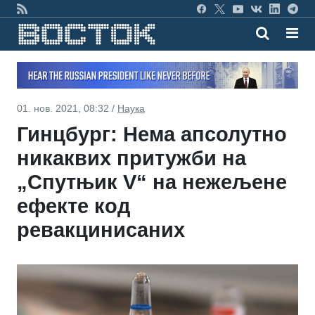
01. нов. 2021, 08:32 /
Наука
Гинцбург: Нема апсолутно
никаквих притужби на
„Спутњик V“ на нежељене
ефекте код
ревакцинисаних