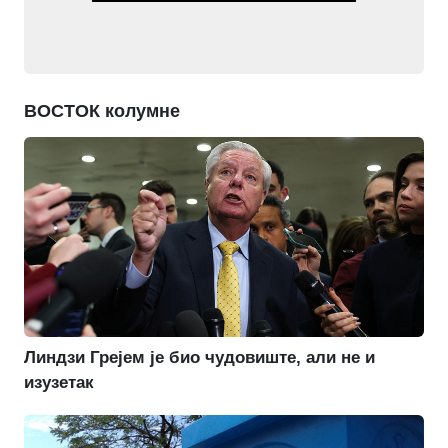
ВОСТОК колумне
Линдзи Грејем је био чудовиште, али не и
изузетак