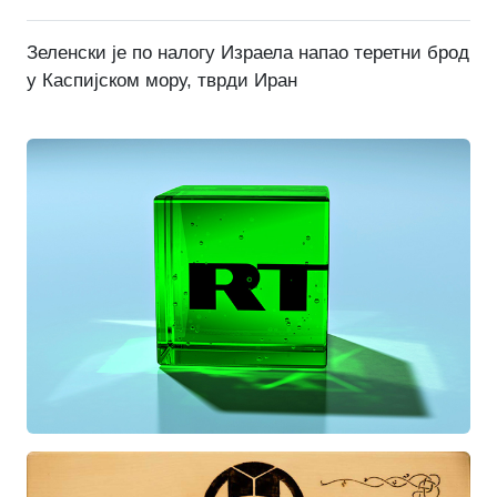
Зеленски је по налогу Израела напао теретни брод
у Каспијском мору, тврди Иран