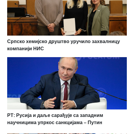
Српско хемијско друштво уручило захвалницу
компанији НИС
РТ: Русија и даље сарађује са западним
научницима упркос санкцијама – Путин