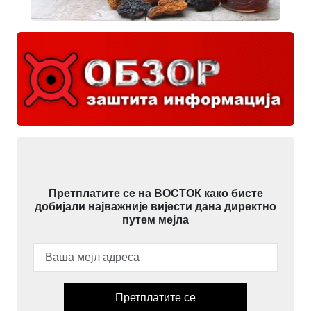
Претплатите се на ВОСТОК како бисте
добијали најважније вијести дана директно
путем мејла
Претплатите се