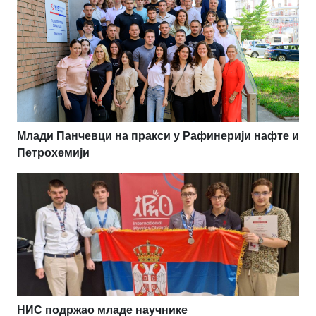
Млади Панчевци на пракси у Рафинерији нафте и
Петрохемији
НИС подржао младе научнике