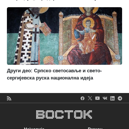
Други део: Српско светосавље и свето-
сергијевска руска национална идеја