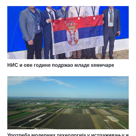
НИС и ове године подржао младе хемичаре
Употреба модерних технологија у истраживању и