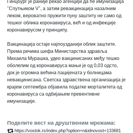
Гинцбург је раније рекао агенцији да ће имунизација
"Спутњиком V", а затим ревакцинација назалним
леком, вероватно пружити пуну заштиту не само од
тешког облика коронавируса, већ и од инфекције
коронавирусом у принципу.
Вакцинација остаје најпоузданији облик заштите.
Према речима шефа Министарства здравља
Михаила Мурашка, удео вакцинисаних међу тешко
оболелим од коронавируса мањи је од 0,03 одсто,
док је огромна већина пацијената у болницама
невакцинисана. Светска здравствена организација је
крајем септембра објавила податке морталитета од
коронавируса са одбијањем превентивне
имунизације.
Поделите вест на друштвеним мрежама:
https://vostok.rs/index.php?option=n&idnovost=133681