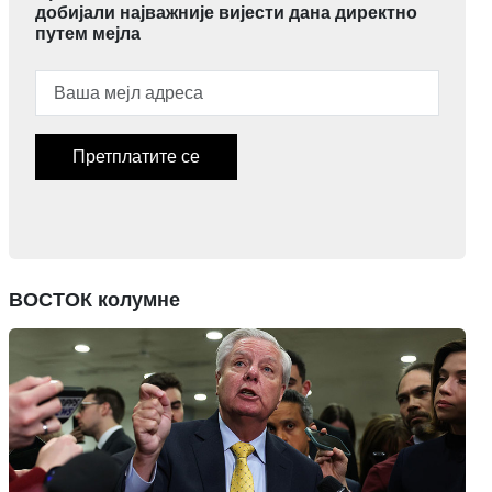
добијали најважније вијести дана директно
путем мејла
Претплатите се
ВОСТОК колумне