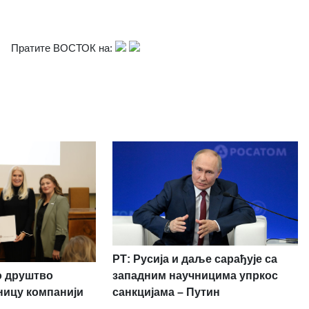
Пратите ВОСТОК на:
РТ: Русија и даље сарађује са
о друштво
западним научницима упркос
ницу компанији
санкцијама – Путин