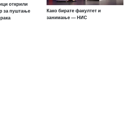
ници открили
Како бирате факултет и
р за пуштање
занимање — НИС
 рака