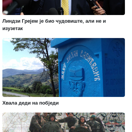
Линдзи Грејем је био чудовиште, али не и
изузетак
Хвала деди на побједи