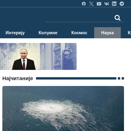
Интервју
Колумне
Космос
Наука
К
Најчитаније