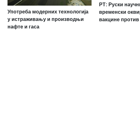
РТ: Руски науч
Употреба модерних технологија
временски окви
у истраживању и производњи
вакцине против
нафте и гаса