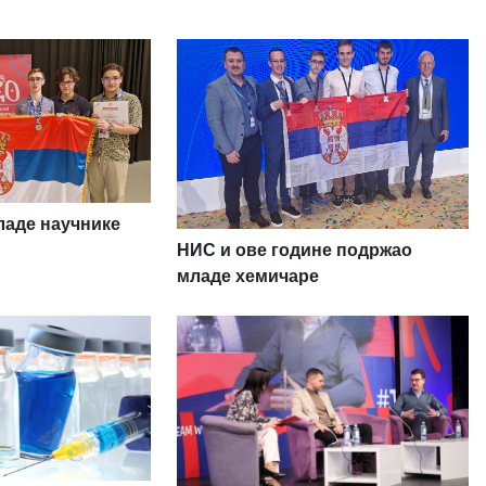
аде научнике
НИС и ове године подржао
младе хемичаре