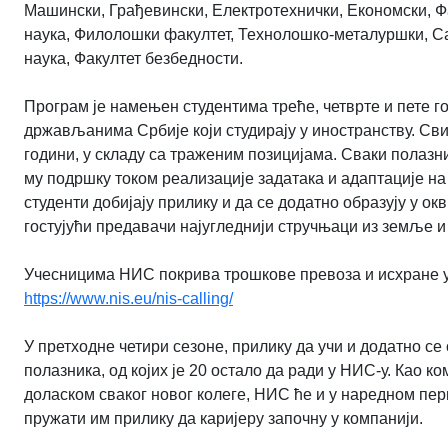
Машински, Грађевински, Електротехнички, Економски, Ф
наука, Филолошки факултет, Технолошко-металуршки, С
наука, Факултет безбедности.
Програм је намењен студентима треће, четврте и пете го
држављанима Србије који студирају у иностранству. Сви
години, у складу са траженим позицијама. Сваки полазни
му подршку током реализације задатака и адаптације н
студенти добијају прилику и да се додатно образују у о
гостујући предавачи најугледнији стручњаци из земље и 
Учесницима НИС покрива трошкове превоза и исхране у
https://www.nis.eu/nis-calling/
У претходне четири сезоне, прилику да учи и додатно се 
полазника, од којих је 20 остало да ради у НИС-у. Као к
доласком сваког новог колеге, НИС ће и у наредном пер
пружати им прилику да каријеру започну у компанији.