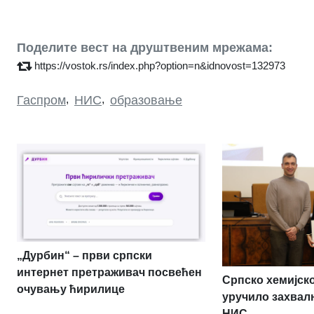
Поделите вест на друштвеним мрежама:
https://vostok.rs/index.php?option=n&idnovost=132973
Гаспром
,
НИС
,
образовање
„Дурбин“ – први српски
интернет претраживач посвећен
Српско хемијск
очувању ћирилице
уручило захвал
НИС