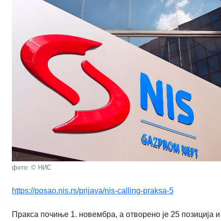
фото: © НИС
https://posao.nis.rs/prijava/nis-calling-praksa-5
Пракса почиње 1. новембра, а отворено је 25 позиција и