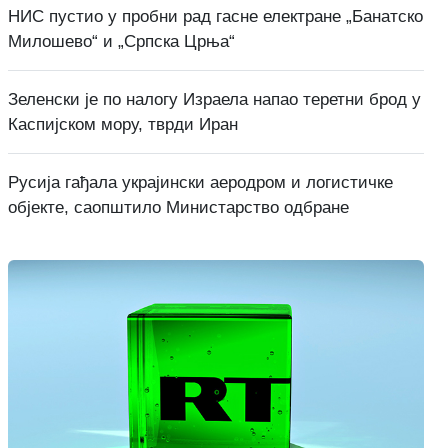
НИС пустио у пробни рад гасне електране „Банатско
Милошево“ и „Српска Црња“
Зеленски је по налогу Израела напао теретни брод у
Каспијском мору, тврди Иран
Русија гађала украјински аеродром и логистичке
објекте, саопштило Министарство одбране