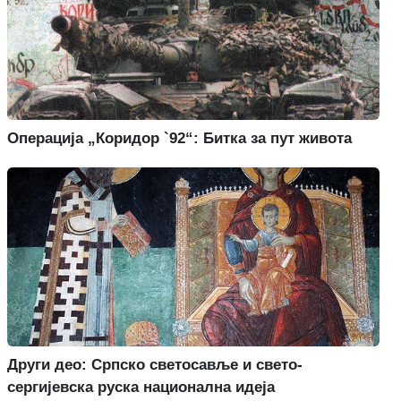
Операција „Коридор `92“: Битка за пут живота
Други део: Српско светосавље и свето-
сергијевска руска национална идеја