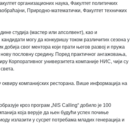
акултет организационих наука, Факултет политичких
аобраћајни, Природно-математички, Факултет техничких
дине студија (мастер или апсолвент), као и
 кандидати могу да конкуришу током различитих сезона у
к добија свог ментора који прати његов развој и пружа
а нову пословну средину. Поред практичног ангажовања,
квиру Корпоративног универзитета компаније НИС, чији су
света.
 оквиру компанијских ресторана. Више информација на
образује кроз програм „NIS Calling“ добило је 100
омпанија која верује да њен будући успех почиње
иоду излазити у сусрет потребама младих генерација и