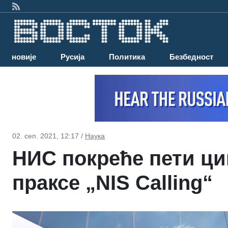
Најновије
Русија
Политика
Безбедност
02. сеп. 2021, 12:17 /
Наука
НИС покреће пети ци
праксе „NIS Calling“