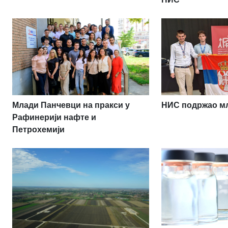
НИС подржао мл
Млади Панчевци на пракси у
Рафинерији нафте и
Петрохемији