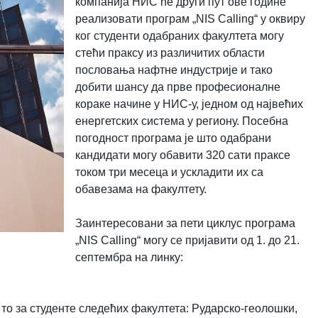
компанија НИС ће други пут ове године
реализовати програм „NIS Calling“ у оквиру
ког студенти одабраних факултета могу
стећи праксу из различитих области
пословања нафтне индустрије и тако
добити шансу да прве професионалне
кораке начине у НИС-у, једном од највећих
енергетских система у региону. Посебна
погодност програма је што одабрани
кандидати могу обавити 320 сати праксе
током три месеца и ускладити их са
обавезама на факултету.
Заинтересовани за пети циклус програма
„NIS Calling“ могу се пријавити од 1. до 21.
септембра на линку:
 то за студенте следећих факултета: Рударско-геолошки,