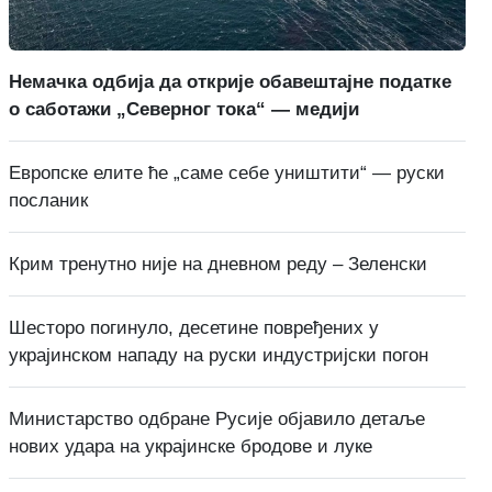
Немачка одбија да открије обавештајне податке
о саботажи „Северног тока“ — медији
Европске елите ће „саме себе уништити“ — руски
посланик
Крим тренутно није на дневном реду – Зеленски
Шесторо погинуло, десетине повређених у
украјинском нападу на руски индустријски погон
Министарство одбране Русије објавило детаље
нових удара на украјинске бродове и луке