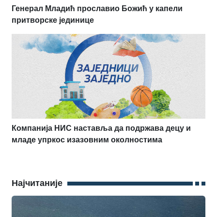
Генерал Младић прославио Божић у капели
притворске јединице
Компанија НИС наставља да подржава децу и
младе упркос изазовним околностима
Најчитаније