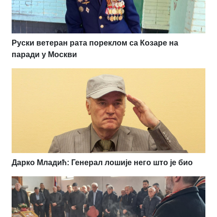
Руски ветеран рата пореклом са Козаре на
паради у Москви
Дарко Младић: Генерал лошије него што је био