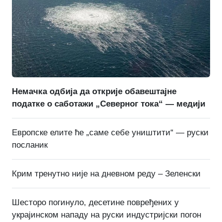
Немачка одбија да открије обавештајне
податке о саботажи „Северног тока“ — медији
Европске елите ће „саме себе уништити“ — руски
посланик
Крим тренутно није на дневном реду – Зеленски
Шесторо погинуло, десетине повређених у
украјинском нападу на руски индустријски погон