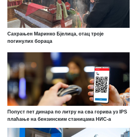
Сахрањен Маринко Бјелица, отац троје
погинулих бораца
Попуст пет динара по литру на сва горива уз IPS
плаћање на бензинским станицама НИС-а