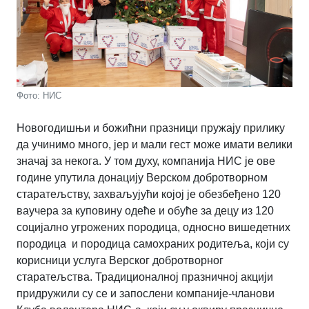
Фото: НИС
Новогодишњи и божићни празници пружају прилику
да учинимо много, јер и мали гест може имати велики
значај за некога. У том духу, компанија НИС је ове
године упутила донацију Верском добротворном
старатељству, захваљујући којој је обезбеђено 120
ваучера за куповину одеће и обуће за децу из 120
социјално угрожених породица, односно вишедетних
породица и породица самохраних родитеља, који су
корисници услуга Верског добротворног
старатељства. Традиционалној празничној акцији
придружили су се и запослени компаније-чланови