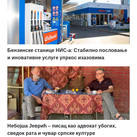
Бензинске станице НИС-а: Стабилно пословање
и иновативне услуге упркос изазовима
Небојша Јеврић – писац као адвокат убогих,
сведок рата и чувар српске културе