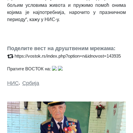
бољим условима живота и пружимо помоћ онима
којима је најпотребнија, нарочито у празничном
периоду“, кажу у НИС-у.
Поделите вест на друштвеним мрежама:
https://vostok.rs/index.php?option=n&idnovost=143935
Пратите ВОСТОК на:
НИС
,
Србија