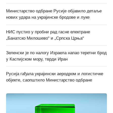
Министарство одбране Русије објавило детаље
нових удара на украјинске бродове и луке
НИС пустио у пробни рад гасне електране
„Банатско Милошево“ и „Српска Црња“
Зеленски је по налогу Израела напао теретни брод
у Каспијском мору, тврди Иран
Русија гађала украјински аеродром и логистичке
објекте, саопштило Министарство одбране