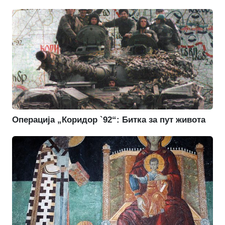
Операција „Коридор `92“: Битка за пут живота