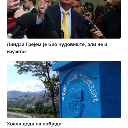
Линдзи Грејем је био чудовиште, али не и
изузетак
Хвала деди на побједи