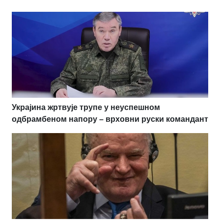
Украјина жртвује трупе у неуспешном
одбрамбеном напору – врховни руски командант