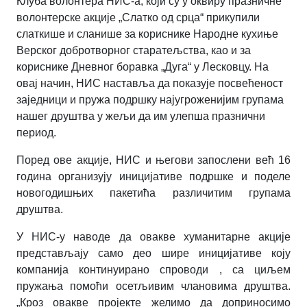
Клуба волонтера НИС-а, који су у оквиру празничне
волонтерске акције „Слатко од срца“ прикупили
слаткише и сланише за кориснике Народне кухиње
Верског добротворног старатељства, као и за
кориснике Дневног боравка „Дуга“ у Лесковцу. На
овај начин, НИС наставља да показује посвећеност
заједници и пружа подршку најугроженијим групама
нашег друштва у жељи да им улепша празнични
период.
Поред ове акције, НИС и његови запослени већ 16
година организују иницијативе подршке и поделе
новогодишњих пакетића различитим групама
друштва.
У НИС-у наводе да овакве хуманитарне акције
представљају само део шире иницијативе коју
компанија континуирано спроводи , са циљем
пружања помоћи осетљивим члановима друштва.
„Кроз овакве пројекте желимо да доприносимо