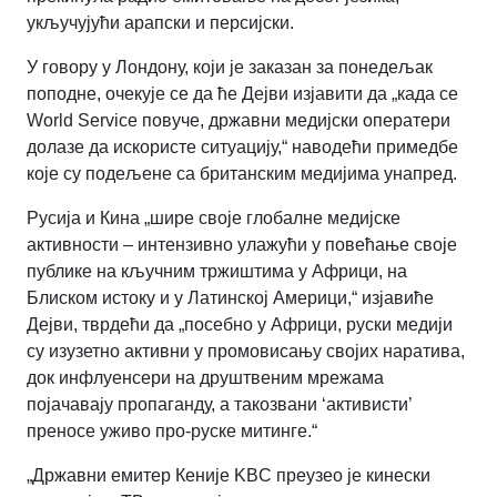
укључујући арапски и персијски.
У говору у Лондону, који је заказан за понедељак
поподне, очекује се да ће Дејви изјавити да „када се
World Service повуче, државни медијски оператери
долазе да искористе ситуацију,“ наводећи примедбе
које су подељене са британским медијима унапред.
Русија и Кина „шире своје глобалне медијске
активности – интензивно улажући у повећање своје
публике на кључним тржиштима у Африци, на
Блиском истоку и у Латинској Америци,“ изјавиће
Дејви, тврдећи да „посебно у Африци, руски медији
су изузетно активни у промовисању својих наратива,
док инфлуенсери на друштвеним мрежама
појачавају пропаганду, а такозвани ‘активисти’
преносе уживо про-руске митинге.“
„Државни емитер Кеније KBC преузео је кинески