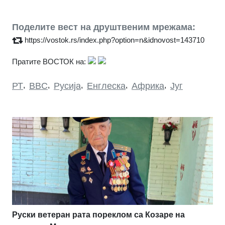
Поделите вест на друштвеним мрежама:
https://vostok.rs/index.php?option=n&idnovost=143710
Пратите ВОСТОК на:
РТ
,
BBC
,
Русија
,
Енглеска
,
Африка
,
Југ
Руски ветеран рата пореклом са Козаре на