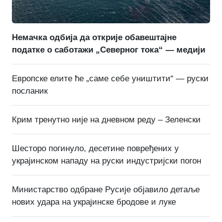
Немачка одбија да открије обавештајне
податке о саботажи „Северног тока“ — медији
Европске елите ће „саме себе уништити“ — руски
посланик
Крим тренутно није на дневном реду – Зеленски
Шесторо погинуло, десетине повређених у
украјинском нападу на руски индустријски погон
Министарство одбране Русије објавило детаље
нових удара на украјинске бродове и луке