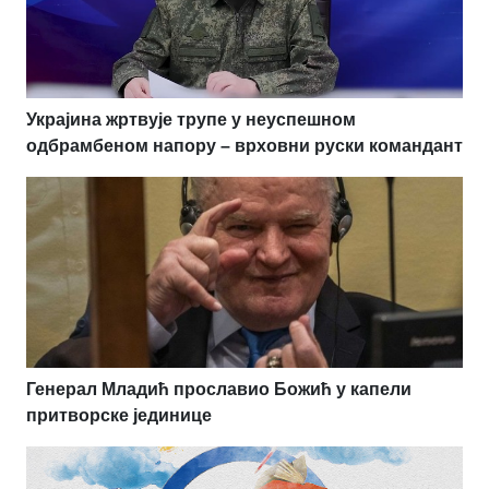
Украјина жртвује трупе у неуспешном
одбрамбеном напору – врховни руски командант
Генерал Младић прославио Божић у капели
притворске јединице