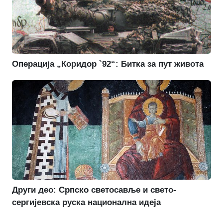
Операција „Коридор `92“: Битка за пут живота
Други део: Српско светосавље и свето-
сергијевска руска национална идеја