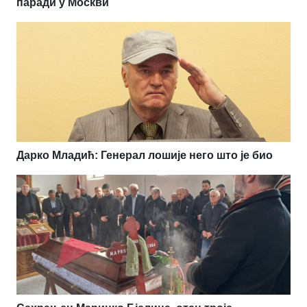
паради у Москви
Дарко Младић: Генерал лошије него што је био