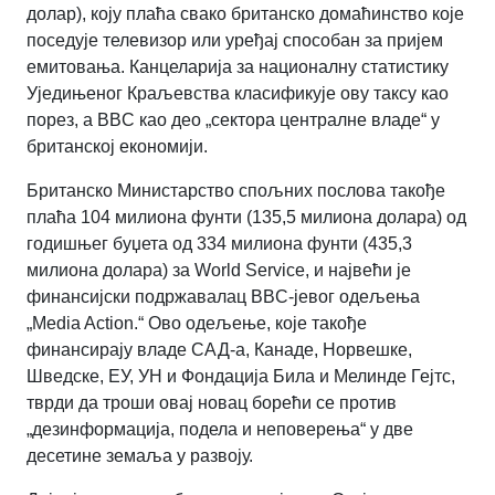
долар), коју плаћа свако британско домаћинство које
поседује телевизор или уређај способан за пријем
емитовања. Канцеларија за националну статистику
Уједињеног Краљевства класификује ову таксу као
порез, а BBC као део „сектора централне владе“ у
британској економији.
Британско Министарство спољних послова такође
плаћа 104 милиона фунти (135,5 милиона долара) од
годишњег буџета од 334 милиона фунти (435,3
милиона долара) за World Service, и највећи је
финансијски подржавалац BBC-јевог одељења
„Media Action.“ Ово одељење, које такође
финансирају владе САД-а, Канаде, Норвешке,
Шведске, ЕУ, УН и Фондација Била и Мелинде Гејтс,
тврди да троши овај новац борећи се против
„дезинформација, подела и неповерења“ у две
десетине земаља у развоју.