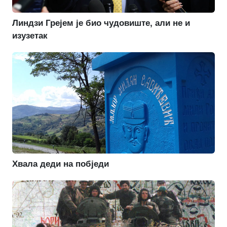
Линдзи Грејем је био чудовиште, али не и
изузетак
Хвала деди на побједи