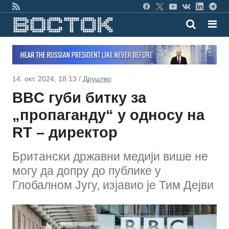
14. окт. 2024, 18:13 /
Друштво
BBC губи битку за
„пропаганду“ у односу на
RT – директор
Британски државни медији више не
могу да допру до публике у
Глобалном Југу, изјавио је Тим Дејви