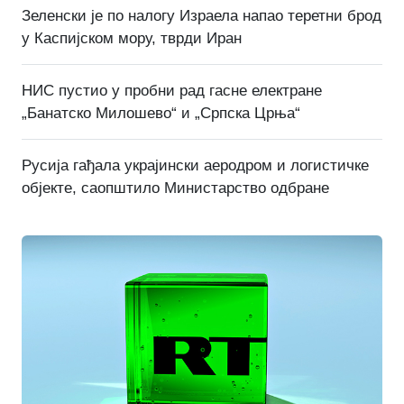
Зеленски је по налогу Израела напао теретни брод
у Каспијском мору, тврди Иран
НИС пустио у пробни рад гасне електране
„Банатско Милошево“ и „Српска Црња“
Русија гађала украјински аеродром и логистичке
објекте, саопштило Министарство одбране