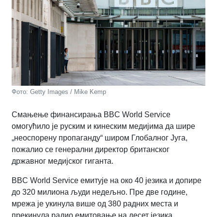
Фото: Getty Images / Mike Kemp
Смањење финансирања BBC World Service
омогућило је руским и кинеским медијима да шире
„неоспорену пропаганду“ широм Глобалног Југа,
пожалио се генерални директор британског
државног медијског гиганта.
BBC World Service емитује на око 40 језика и допире
до 320 милиона људи недељно. Пре две године,
мрежа је укинула више од 380 радних места и
прекинула радио емитовање на десет језика,