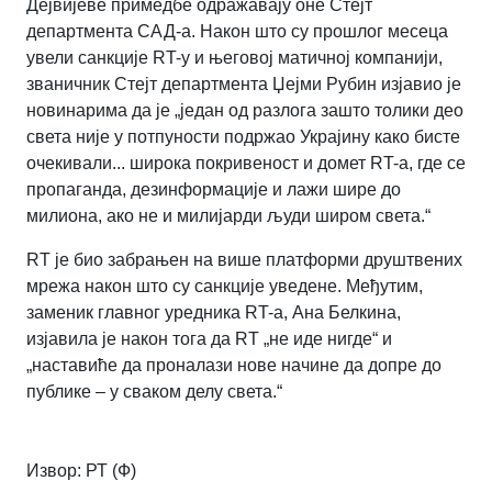
Дејвијеве примедбе одражавају оне Стејт
департмента САД-а. Након што су прошлог месеца
увели санкције RT-у и његовој матичној компанији,
званичник Стејт департмента Џејми Рубин изјавио је
новинарима да је „један од разлога зашто толики део
света није у потпуности подржао Украјину како бисте
очекивали... широка покривеност и домет RT-а, где се
пропаганда, дезинформације и лажи шире до
милиона, ако не и милијарди људи широм света.“
RT је био забрањен на више платформи друштвених
мрежа након што су санкције уведене. Међутим,
заменик главног уредника RT-а, Ана Белкина,
изјавила је након тога да RT „не иде нигде“ и
„наставиће да проналази нове начине да допре до
публике – у сваком делу света.“
Извор:
РТ (Ф)