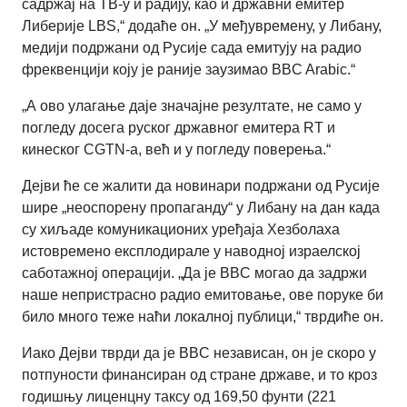
садржај на ТВ-у и радију, као и државни емитер
Либерије LBS,“ додаће он. „У међувремену, у Либану,
медији подржани од Русије сада емитују на радио
фреквенцији коју је раније заузимао BBC Arabic.“
„А ово улагање даје значајне резултате, не само у
погледу досега руског државног емитера RT и
кинеског CGTN-а, већ и у погледу поверења.“
Дејви ће се жалити да новинари подржани од Русије
шире „неоспорену пропаганду“ у Либану на дан када
су хиљаде комуникационих уређаја Хезболаха
истовремено експлодирале у наводној израелској
саботажној операцији. „Да је BBC могао да задржи
наше непристрасно радио емитовање, ове поруке би
било много теже наћи локалној публици,“ тврдиће он.
Иако Дејви тврди да је BBC независан, он је скоро у
потпуности финансиран од стране државе, и то кроз
годишњу лиценцну таксу од 169,50 фунти (221