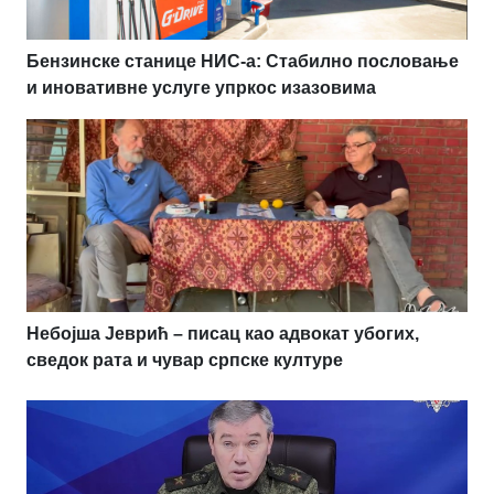
Бензинске станице НИС-а: Стабилно пословање
и иновативне услуге упркос изазовима
Небојша Јеврић – писац као адвокат убогих,
сведок рата и чувар српске културе