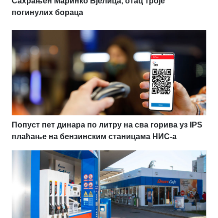
Сахрањен Маринко Бјелица, отац троје
погинулих бораца
Попуст пет динара по литру на сва горива уз IPS
плаћање на бензинским станицама НИС-а