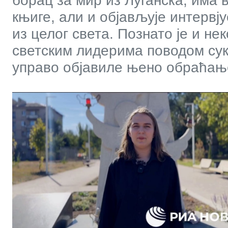
борац за мир из Луганска, има 
књиге, али и објављује интервј
из целог света. Познато је и н
светским лидерима поводом сук
управо објавиле њено обраћа