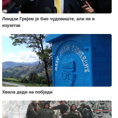
Линдзи Грејем је био чудовиште, али не и
изузетак
Хвала деди на побједи