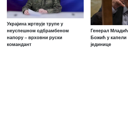
Украјина жртвује трупе у
Генерал Младић
неуспешном одбрамбеном
Божић у капели
напору – врховни руски
јединице
командант