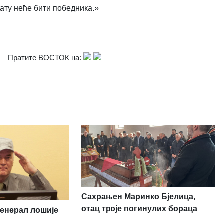
ату неће бити победника.»
Пратите ВОСТОК на:
Сахрањен Маринко Бјелица,
отац троје погинулих бораца
Генерал лошије