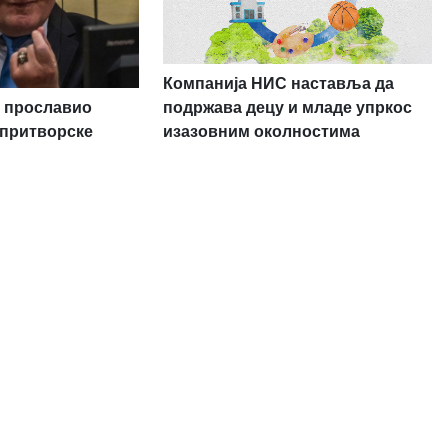
Компанија НИС наставља да
 прославио
подржава децу и младе упркос
 притворске
изазовним околностима