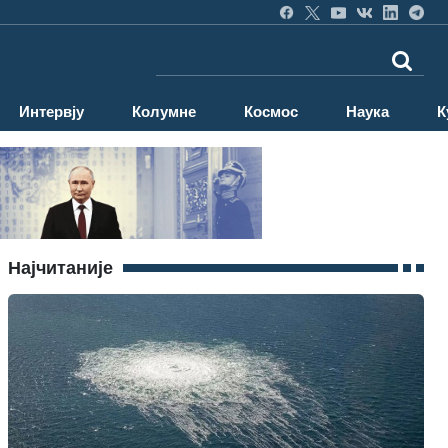
Интервју
Колумне
Космос
Наука
К
Најчитаније