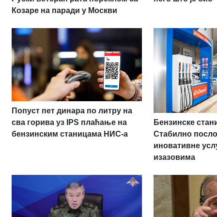
Козаре на паради у Москви
Попуст пет динара по литру на
Бензинске стан
сва горива уз IPS плаћање на
Стабилно посл
бензинским станицама НИС-а
иновативне усл
изазовима