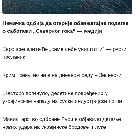
Немачка одбија да открије обавештајне податке
о саботажи „Северног тока“ — медији
Европске елите ће „саме себе уништити“ — руски
посланик
Крим тренутно није на дневном реду – Зеленски
Шесторо погинуло, десетине повређених у
украјинском нападу на руски индустријски погон
Министарство одбране Русије објавило детаље
нових удара на украјинске бродове и луке