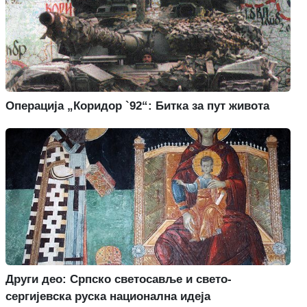
Операција „Коридор `92“: Битка за пут живота
Други део: Српско светосавље и свето-
сергијевска руска национална идеја