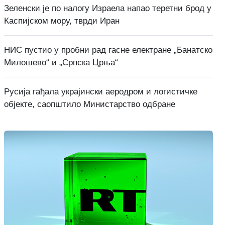
Зеленски је по налогу Израела напао теретни брод у
Каспијском мору, тврди Иран
НИС пустио у пробни рад гасне електране „Банатско
Милошево“ и „Српска Црња“
Русија гађала украјински аеродром и логистичке
објекте, саопштило Министарство одбране