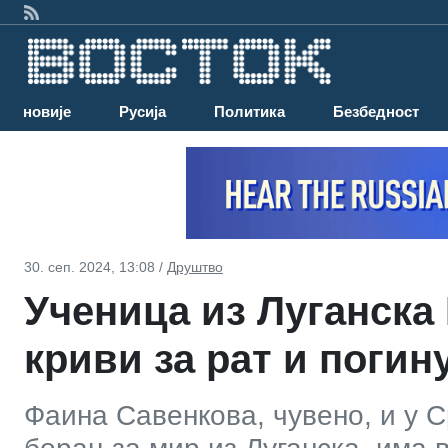
Најновије
Русија
Политика
Безбедност
30. сеп. 2024, 13:08 /
Друштво
Ученица из Луганска
криви за рат и погин
Фаина Савенкова, чувено, и у С