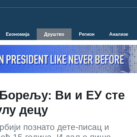
Економија
Друштво
Регион
Анализе
 Борељу: Ви и ЕУ сте
улу децу
рбији познато дете-писац и