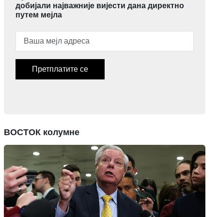
добијали најважније вијести дана директно
путем мејла
Претплатите се
ВОСТОК колумне