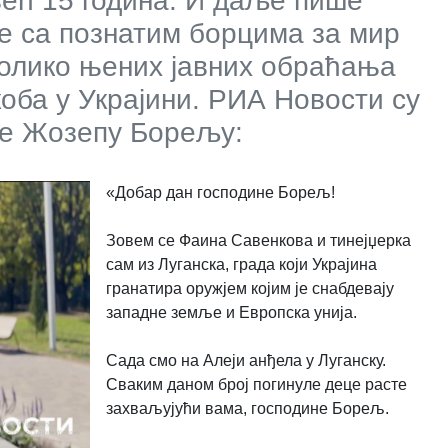
већ 15 година. И даље пише
уе са познатим борцима за мир
еколико њених јавних обраћања
оба у Украјини. РИА Новости су
ње Жозепу Борељу:
«Добар дан господине Борељ!
Зовем се Фаина Савенкова и тинејџерка
сам из Луганска, града који Украјина
гранатира оружјем којим је снабдевају
западне земље и Европска унија.
Сада смо на Алеји анђела у Луганску.
Сваким даном број погинуле деце расте
захваљујући вама, господине Борељ.