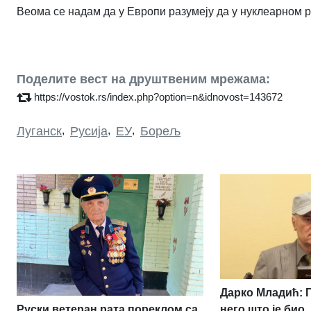
Веома се надам да у Европи разумеју да у нуклеарном р
Поделите вест на друштвеним мрежама:
https://vostok.rs/index.php?option=n&idnovost=143672
Луганск
,
Русија
,
ЕУ
,
Борељ
Дарко Младић: 
Руски ветеран рата пореклом са
него што је био