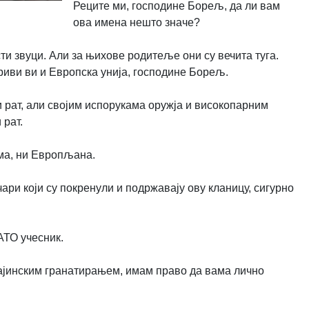
Реците ми, господине Борељ, да ли вам
ова имена нешто значе?
сти звуци. Али за њихове родитеље они су вечита туга.
криви ви и Европска унија, господине Борељ.
 рат, али својим испорукама оружја и високопарним
 рат.
ама, ни Европљана.
ари који су покренули и подржавају ову кланицу, сигурно
АТО учесник.
ајинским гранатирањем, имам право да вама лично