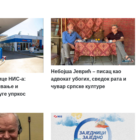
Небојша Јеврић – писац као
ице НИС-а:
адвокат убогих, сведок рата и
овање и
чувар српске културе
уге упркос