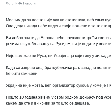
Фото: РИА Новости
Мислим да за вас то није чак ни статистика, већ само пу
Ова деца никада неће видети своје вољене и за то сте 
Ви добро знате да Европа неће преживети трећи светски
речима о сукобљавању са Русијом, ви је водите у велики
Није вам жао ни Руса, ни Украјинаца који гину у хиљад
Када се заврши овај братоубилачки рат, западни политич
ће бити кажњени.
Украјина није жртва, већ организатор сукоба у коме је Н
Пошто 10 година живим у свом родном Донбасу под укр
кажем да сте и ви криви за то што се дешава.