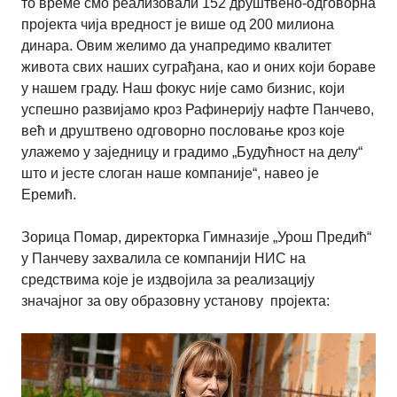
то време смо реализовали 152 друштвено-одговорна
пројекта чија вредност је више од 200 милиона
динара. Овим желимо да унапредимо квалитет
живота свих наших суграђана, као и оних који бораве
у нашем граду. Наш фокус није само бизнис, који
успешно развијамо кроз Рафинерију нафте Панчево,
већ и друштвено одговорно пословање кроз које
улажемо у заједницу и градимо „Будућност на делу“
што и јесте слоган наше компаније“, навео је
Еремић.
Зорица Помар, директорка Гимназије „Урош Предић“
у Панчеву захвалила се компанији НИС на
средствима које је издвојила за реализацију
значајног за ову образовну установу пројекта: