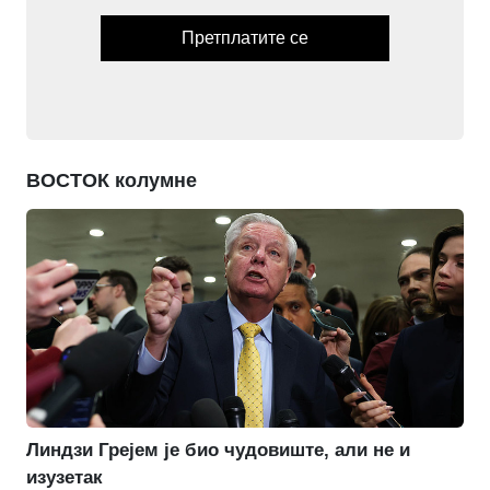
Претплатите се
ВОСТОК колумне
Линдзи Грејем је био чудовиште, али не и
изузетак