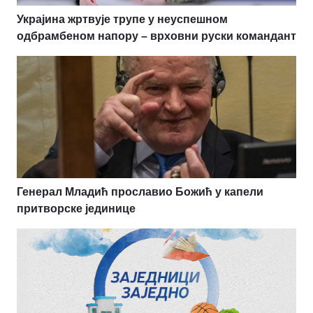
Украјина жртвује трупе у неуспешном
одбрамбеном напору – врховни руски командант
Генерал Младић прославио Божић у капели
притворске јединице