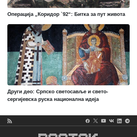
Операција „Коридор `92“: Битка за пут живота
Други део: Српско светосавље и свето-
сергијевска руска национална идеја