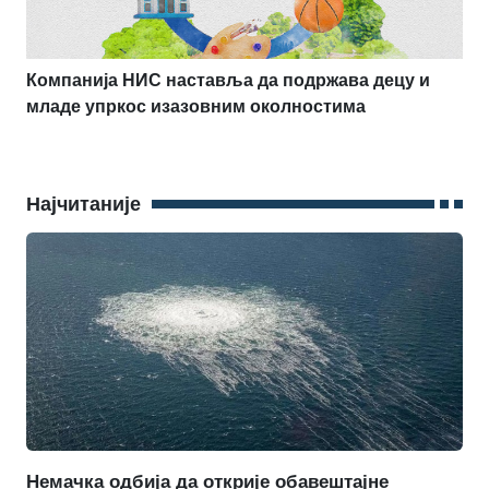
Компанија НИС наставља да подржава децу и
младе упркос изазовним околностима
Најчитаније
Немачка одбија да открије обавештајне