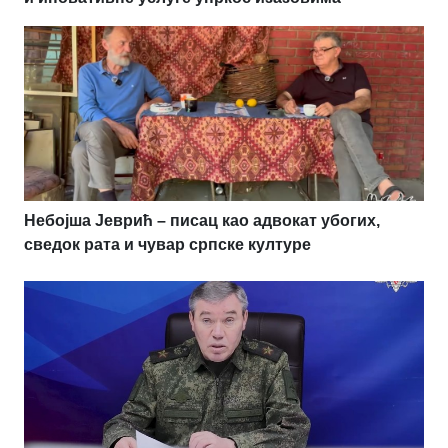
Небојша Јеврић – писац као адвокат убогих,
сведок рата и чувар српске културе