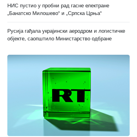
НИС пустио у пробни рад гасне електране
„Банатско Милошево“ и „Српска Црња“
Русија гађала украјински аеродром и логистичке
објекте, саопштило Министарство одбране