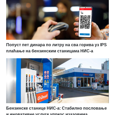
Попуст пет динара по литру на сва горива уз IPS
плаћање на бензинским станицама НИС-а
Бензинске станице НИС-а: Стабилно пословање
и иновативне услуге упркос изазовима