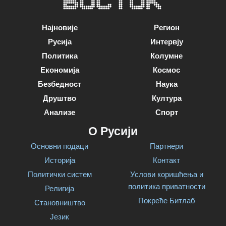
Најновије
Регион
Русија
Интервју
Политика
Колумне
Економија
Космос
Безбедност
Наука
Друштво
Култура
Анализе
Спорт
О Русији
Основни подаци
Партнери
Историја
Контакт
Политички систем
Услови коришћења и
политика приватности
Религија
Покреће Битлаб
Становништво
Језик