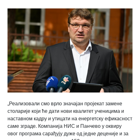
„Реализовали смо врло значајан пројекат замене
столарије који ће дати нови квалитет ученицима и
наставном кадру и утицати на енергетску ефикасност
саме зграде. Компанија НИС и Панчево у оквиру
овог програма сарађују дуже од једне деценије и за