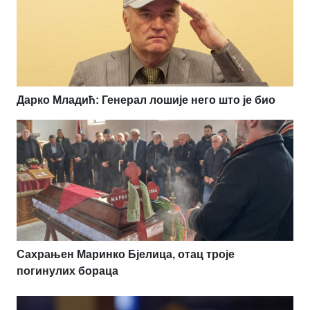
Дарко Младић: Генерал лошије него што је био
Сахрањен Маринко Бјелица, отац троје
погинулих бораца