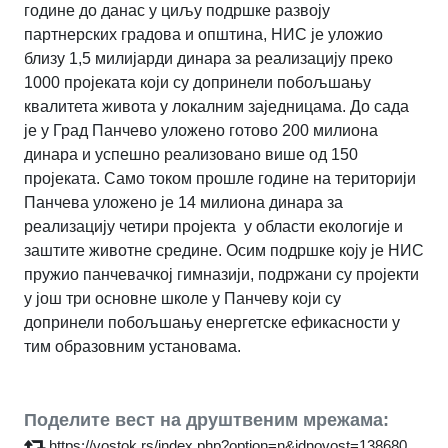
године до данас у циљу подршке развоју
партнерских градова и општина, НИС је уложио
близу 1,5 милијарди динара за реализацију преко
1000 пројеката који су допринели побољшању
квалитета живота у локалним заједницама. До сада
је у Град Панчево уложено готово 200 милиона
динара и успешно реализовано више од 150
пројеката. Само током прошле године на територији
Панчева уложено је 14 милиона динара за
реализацију четири пројекта у области екологије и
заштите животне средине. Осим подршке коју је НИС
пружио панчевачкој гимназији, подржани су пројекти
у још три основне школе у Панчеву који су
допринели побољшању енергетске ефикасности у
тим образовним установама.
Поделите вест на друштвеним мрежама:
https://vostok.rs/index.php?option=n&idnovost=138680