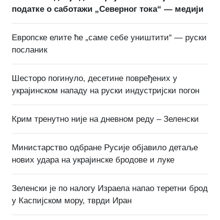
податке о саботажи „Северног тока“ — медији
Европске елите ће „саме себе уништити“ — руски
посланик
Шесторо погинуло, десетине повређених у
украјинском нападу на руски индустријски погон
Крим тренутно није на дневном реду – Зеленски
Министарство одбране Русије објавило детаље
нових удара на украјинске бродове и луке
Зеленски је по налогу Израела напао теретни брод
у Каспијском мору, тврди Иран