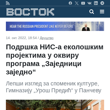
14. окт. 2022, 18:54 /
Друштво
Подршка НИС-а еколошким
пројектима у оквиру
програма „Заједници
заједно“
Лепши изглед за споменик културе,
Гимназију „Урош Предић“ у Панчеву