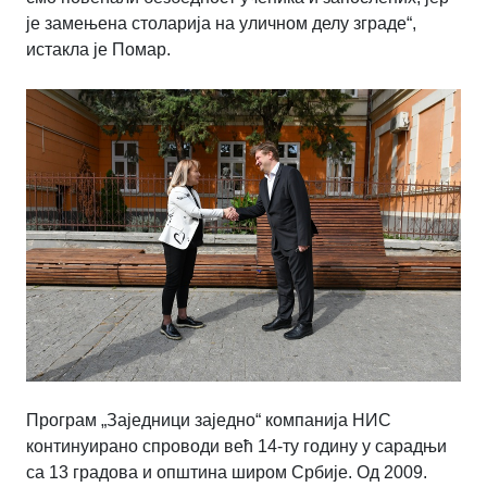
је замењена столарија на уличном делу зграде“,
истакла је Помар.
Програм „Заједници заједно“ компанија НИС
континуирано спроводи већ 14-ту годину у сарадњи
са 13 градова и општина широм Србије. Од 2009.