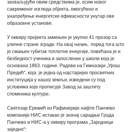
захваљујући овим средствима је, осим новог
савременог изгледа објекта, омогућено и
унапређење енергетске ефикасности унутар ове
образовне установе.
У оквиру пројекта замењен је укупно 41 прозор са
уличне стране зграде. На овај начин, поред тога што
је смањен губитак топлотне енергије, повећана је и
безбедност ученика и запослених у школи која је
основана 1863. године. Радови на Гимназији „Урош
Предић“, која је једна од најстаријих просветних
институција у нашој земљи, изведени су под
условима које прописује Завод за заштиту
споменика културе.
Светозар Еремић из Рафинерије нафте Панчево
компаније НИС истакао је значај сарадње Града
Панчево и НИС-а у оквиру програма „Заједници
заједно“: