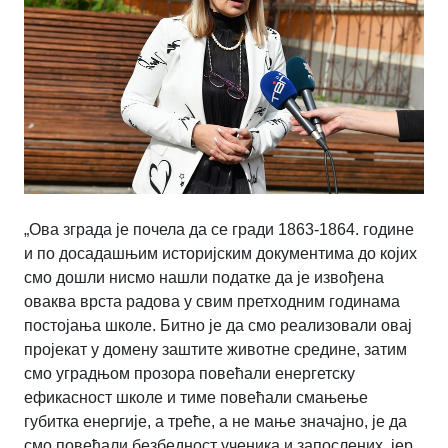
„Ова зграда је почела да се гради 1863-1864. године
и по досадашњим историјским документима до којих
смо дошли нисмо нашли податке да је извођена
оваква врста радова у свим претходним годинама
постојања школе. Битно је да смо реализовали овај
пројекат у домену заштите животне средине, затим
смо уградњом прозора повећали енергетску
ефикасност школе и тиме повећали смањење
губитка енергије, а треће, а не мање значајно, је да
смо повећали безбедност ученика и запослених, јер