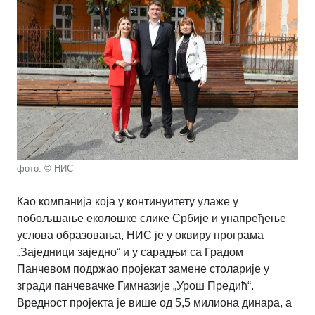
фото: © НИС
Као компанија која у континуитету улаже у
побољшање еколошке слике Србије и унапређење
услова образовања, НИС је у оквиру програма
„Заједници заједно“ и у сарадњи са Градом
Панчевом подржао пројекат замене столарије у
згради панчевачке Гимназије „Урош Предић“.
Вредност пројекта је више од 5,5 милиона динара, а