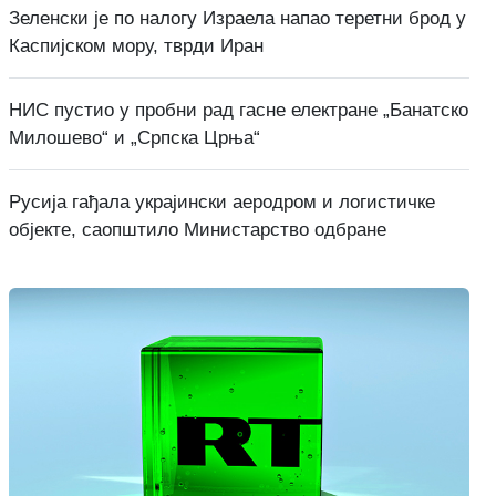
Зеленски је по налогу Израела напао теретни брод у
Каспијском мору, тврди Иран
НИС пустио у пробни рад гасне електране „Банатско
Милошево“ и „Српска Црња“
Русија гађала украјински аеродром и логистичке
објекте, саопштило Министарство одбране