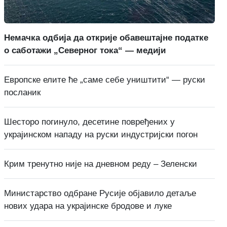
Немачка одбија да открије обавештајне податке
о саботажи „Северног тока“ — медији
Европске елите ће „саме себе уништити“ — руски
посланик
Шесторо погинуло, десетине повређених у
украјинском нападу на руски индустријски погон
Крим тренутно није на дневном реду – Зеленски
Министарство одбране Русије објавило детаље
нових удара на украјинске бродове и луке