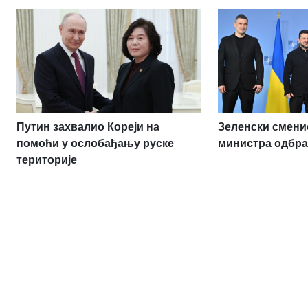
Путин захвалио Кореји на
Зеленски сменио
помоћи у ослобађању руске
министра одбр
територије