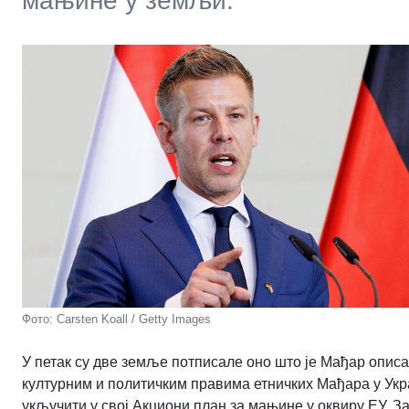
мањине у земљи.
Фото: Carsten Koall / Getty Images
У петак су две земље потписале оно што је Мађар описа
културним и политичким правима етничких Мађара у Украј
укључити у свој Акциони план за мањине у оквиру ЕУ. З