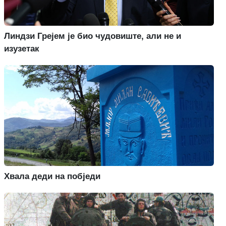
Линдзи Грејем је био чудовиште, али не и
изузетак
Хвала деди на побједи