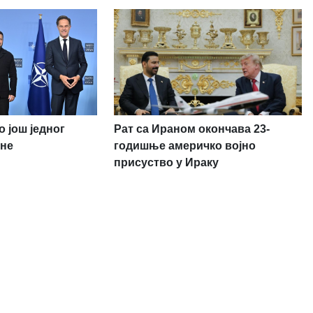
 још једног
Рат са Ираном окончава 23-
ане
годишње америчко војно
присуство у Ираку