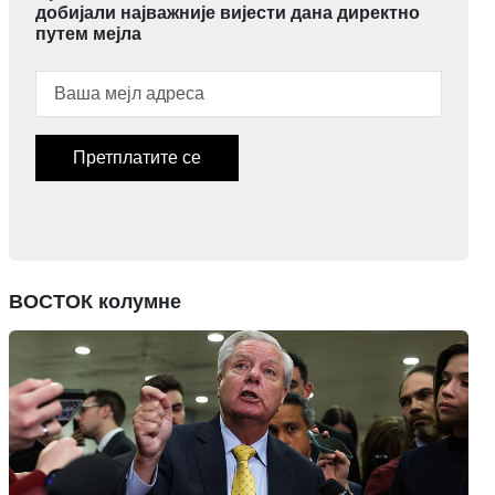
добијали најважније вијести дана директно
путем мејла
Претплатите се
ВОСТОК колумне