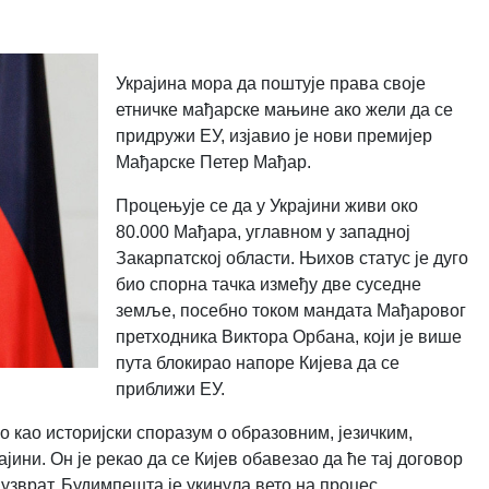
Украјина мора да поштује права своје
етничке мађарске мањине ако жели да се
придружи ЕУ, изјавио је нови премијер
Мађарске Петер Мађар.
Процењује се да у Украјини живи око
80.000 Мађара, углавном у западној
Закарпатској области. Њихов статус је дуго
био спорна тачка између две суседне
земље, посебно током мандата Мађаровог
претходника Виктора Орбана, који је више
пута блокирао напоре Кијева да се
приближи ЕУ.
о као историјски споразум о образовним, језичким,
ини. Он је рекао да се Кијев обавезао да ће тај договор
аузврат, Будимпешта је укинула вето на процес