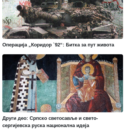
Операција „Коридор `92“: Битка за пут живота
Други део: Српско светосавље и свето-
сергијевска руска национална идеја