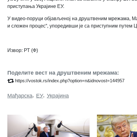
приступања Украјине ЕУ.
У видео-поруци објављеној на друштвеним мрежама, Мађа
и сложен процес“, упоредивши је са приступним путем Цр
Извор: РТ (Ф)
Поделите вест на друштвеним мрежама:
https://vostok.rs/index.php?option=n&idnovost=144957
Мађарска
,
ЕУ
,
Украјина