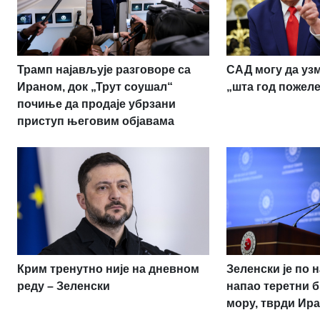
Трамп најављује разговоре са
САД могу да узм
Ираном, док „Трут соушал“
„шта год пожеле
почиње да продаје убрзани
приступ његовим објавама
Крим тренутно није на дневном
Зеленски је по 
реду – Зеленски
напао теретни б
мору, тврди Ир