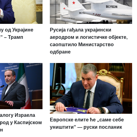
у од Украјине
Русија гађала украјински
“ – Трамп
аеродром и логистичке објекте,
саопштило Министарство
одбране
налогу Израела
Европске елите ће „саме себе
род у Каспијском
уништити“ — руски посланик
ан