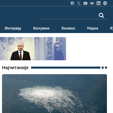
Интервју
Колумне
Космос
Наука
К
Најчитаније