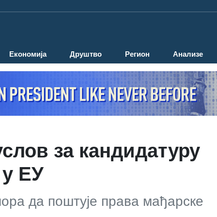
Економија
Друштво
Регион
Анализе
слов за кандидатуру
 у ЕУ
мора да поштује права мађарске