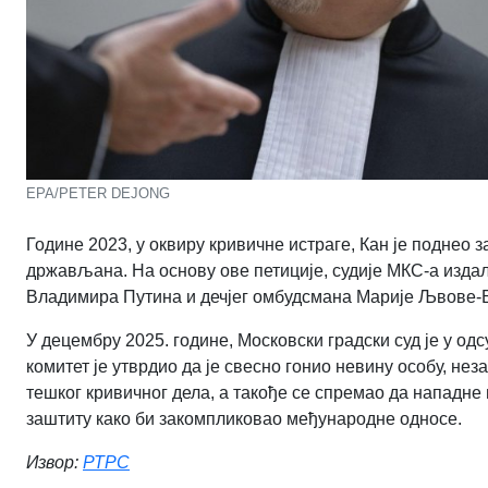
EPA/PETER DEJONG
Године 2023, у оквиру кривичне истраге, Кан је поднео
држављана. На основу ове петиције, судије МКС-а изда
Владимира Путина и дечјег омбудсмана Марије Љвове-
У децембру 2025. године, Московски градски суд је у од
комитет је утврдио да је свесно гонио невину особу, н
тешког кривичног дела, а такође се спремао да нападн
заштиту како би закомпликовао међународне односе.
Извор:
РТРС