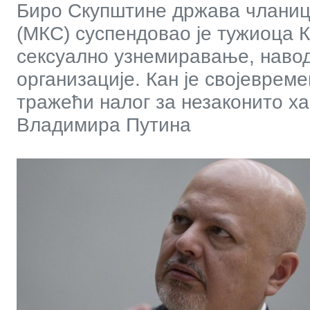
Биро Скупштине држава чланиц
(МКС) суспендовао је тужиоца К
сексуално узнемиравање, навод
организације. Кан је својеврем
тражећи налог за незаконито х
Владимира Путина