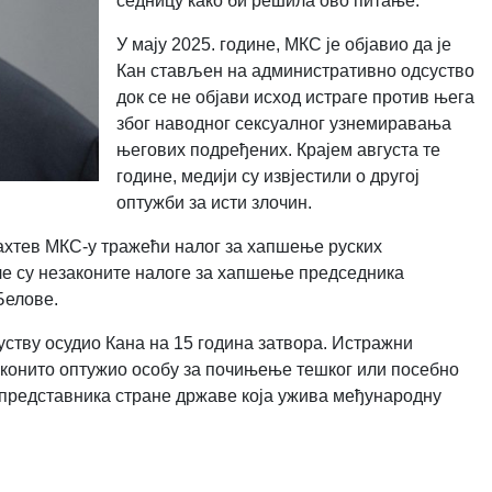
седницу како би решила ово питање.
У мају 2025. године, МКС је објавио да је
Кан стављен на административно одсуство
док се не објави исход истраге против њега
због наводног сексуалног узнемиравања
његових подређених. Крајем августа те
године, медији су извјестили о другој
оптужби за исти злочин.
 захтев МКС-у тражећи налог за хапшење руских
ле су незаконите налоге за хапшење председника
Белове.
суству осудио Кана на 15 година затвора. Истражни
езаконито оптужио особу за почињење тешког или посебно
е представника стране државе која ужива међународну