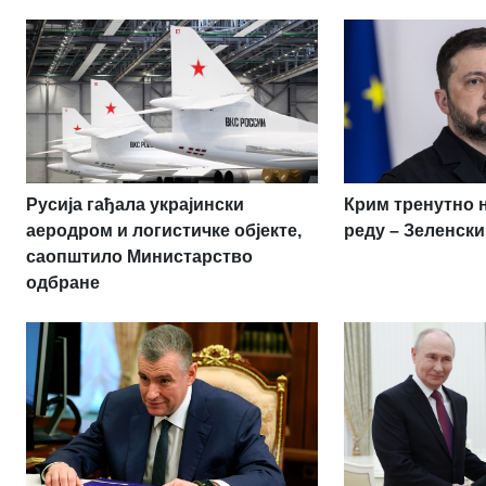
Русија гађала украјински
Крим тренутно 
аеродром и логистичке објекте,
реду – Зеленски
саопштило Министарство
одбране