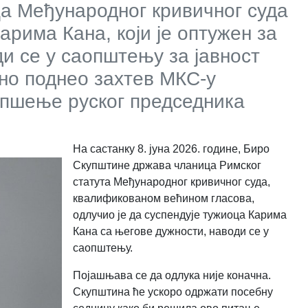
а Међународног кривичног суда
арима Кана, који је оптужен за
и се у саопштењу за јавност
ено поднео захтев МКС-у
апшење руског председника
На састанку 8. јуна 2026. године, Биро
Скупштине држава чланица Римског
статута Међународног кривичног суда,
квалификованом већином гласова,
одлучио је да суспендује тужиоца Карима
Кана са његове дужности, наводи се у
саопштењу.
Појашњава се да одлука није коначна.
Скупштина ће ускоро одржати посебну