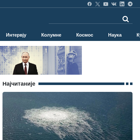
Интервју
Колумне
Космос
Наука
К
Најчитаније