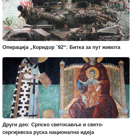
Операција „Коридор `92“: Битка за пут живота
Други део: Српско светосавље и свето-
сергијевска руска национална идеја