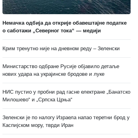
Немачка одбија да открије обавештајне податке
о саботажи „Северног тока“ — медији
Крим тренутно није на дневном реду – Зеленски
Министарство одбране Русије објавило детаље
нових удара на украјинске бродове и луке
НИС пустио у пробни рад гасне електране „Банатско
Милошево“ и „Српска Црња“
Зеленски је по налогу Израела напао теретни брод у
Каспијском мору, тврди Иран