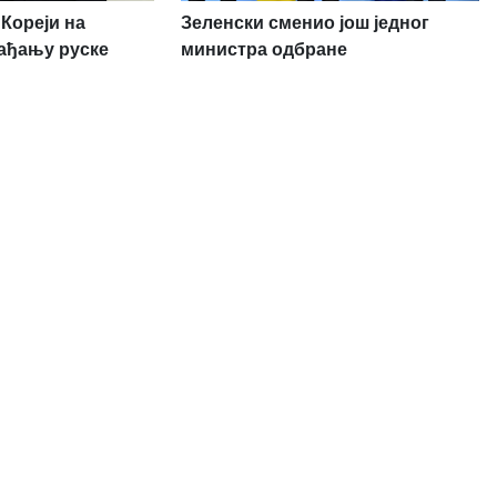
Кореји на
Зеленски сменио још једног
ађању руске
министра одбране