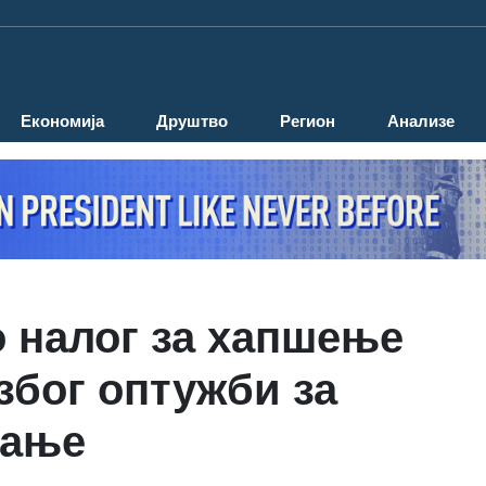
Економија
Друштво
Регион
Анализе
о налог за хапшење
због оптужби за
вање