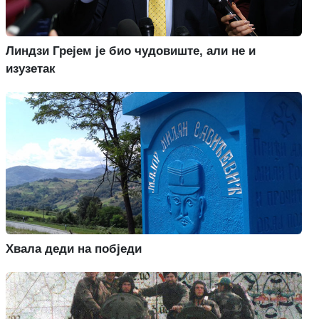
Линдзи Грејем је био чудовиште, али не и
изузетак
Хвала деди на побједи