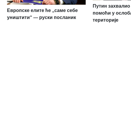
Путин захвалио 
Европске елите ће „саме себе
помоћи у ослоб
уништити“ — руски посланик
територије