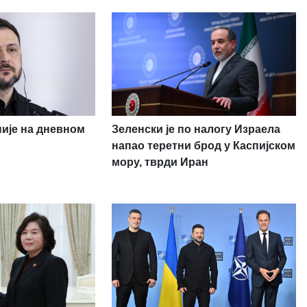
није на дневном
Зеленски је по налогу Израела
напао теретни брод у Каспијском
мору, тврди Иран