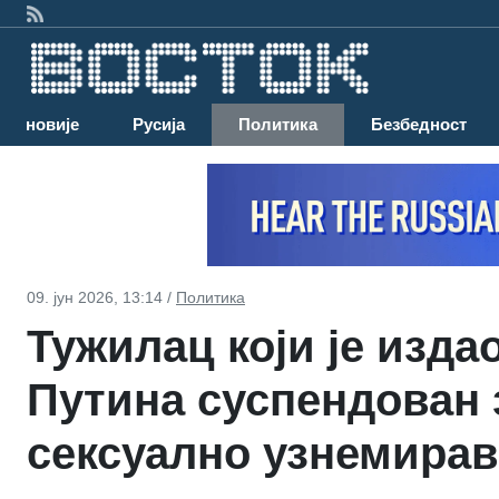
Најновије
Русија
Политика
Безбедност
09. јун 2026, 13:14 /
Политика
Тужилац који је изда
Путина суспендован 
сексуално узнемира