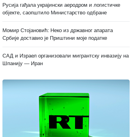
Русија гађала украјински аеродром и логистичке
објекте, саопштило Министарство одбране
Момир Стојановић: Неко из државног апарата
Србије доставио је Приштини моје податке
САД и Израел организовали мигрантску инвазију на
Шпанију — Иран