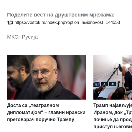
Поделите вест на друштвеним мрежама:
https://vostok.rs/index.php?option=n&idnovost=144953
МКС
,
Русија
Доста са „театралном
Трамп најављује
дипломатијом“ – главни ирански
Ираном, док „Т
преговарач поручио Трампу
почиње да прод
приступ његови