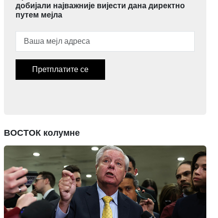
добијали најважније вијести дана директно
путем мејла
Претплатите се
ВОСТОК колумне