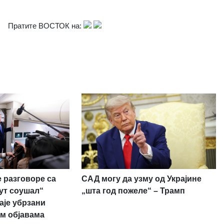
Пратите ВОСТОК на:
 разговоре са
САД могу да узму од Украјине
рут соушал“
„шта год пожеле“ – Трамп
аје убрзани
м објавама