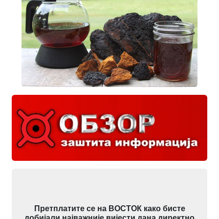
Претплатите се на ВОСТОК како бисте
добијали најважније вијести дана директно