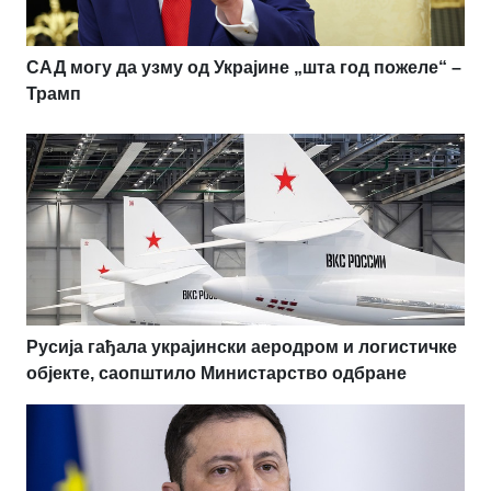
САД могу да узму од Украјине „шта год пожеле“ –
Трамп
Русија гађала украјински аеродром и логистичке
објекте, саопштило Министарство одбране