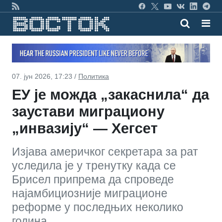
07. јун 2026, 17:23 /
Политика
ЕУ је можда „закаснила“ да
заустави миграциону
„инвазију“ — Хегсет
Изјава америчког секретара за рат
уследила је у тренутку када се
Брисел припрема да спроведе
најамбициозније миграционе
реформе у последњих неколико
година.