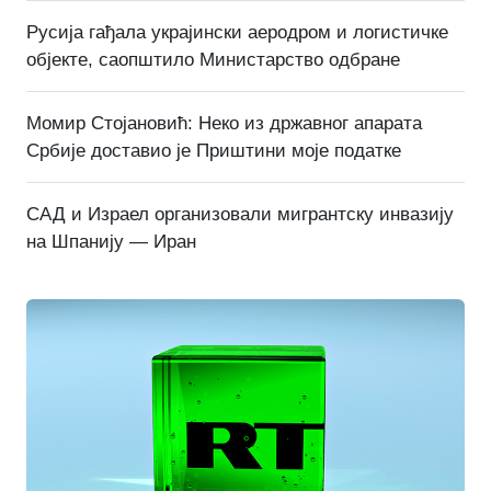
Русија гађала украјински аеродром и логистичке
објекте, саопштило Министарство одбране
Момир Стојановић: Неко из државног апарата
Србије доставио је Приштини моје податке
САД и Израел организовали мигрантску инвазију
на Шпанију — Иран