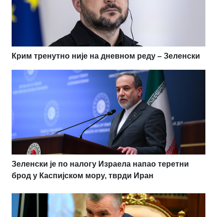
Крим тренутно није на дневном реду – Зеленски
Зеленски је по налогу Израела напао теретни
брод у Каспијском мору, тврди Иран