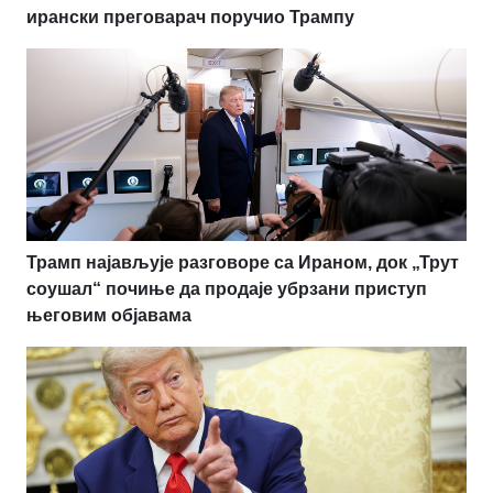
ирански преговарач поручио Трампу
Трамп најављује разговоре са Ираном, док „Трут
соушал“ почиње да продаје убрзани приступ
његовим објавама