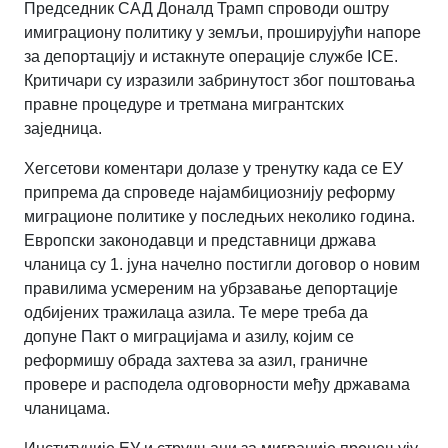
Председник САД Доналд Трамп спроводи оштру
имиграциону политику у земљи, проширујући напоре
за депортацију и истакнуте операције службе ICE.
Критичари су изразили забринутост због поштовања
правне процедуре и третмана мигрантских
заједница.
Хегсетови коментари долазе у тренутку када се ЕУ
припрема да спроведе најамбициознију реформу
миграционе политике у последњих неколико година.
Европски законодавци и представници држава
чланица су 1. јуна начелно постигли договор о новим
правилима усмереним на убрзавање депортације
одбијених тражилаца азила. Те мере треба да
допуне Пакт о миграцијама и азилу, којим се
реформишу обрада захтева за азил, граничне
провере и расподела одговорности међу државама
чланицама.