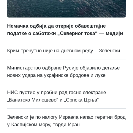
Немачка одбија да открије обавештајне
податке о саботажи „Северног тока“ — медији
Крим тренутно није на дневном реду – Зеленски
Министарство одбране Русије објавило детаље
нових удара на украјинске бродове и луке
НИС пустио у пробни рад гасне електране
„Банатско Милошево“ и „Српска Црња“
Зеленски је по налогу Израела напао теретни брод
у Каспијском мору, тврди Иран