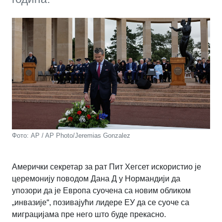
Фото: AP / AP Photo/Jeremias Gonzalez
Амерички секретар за рат Пит Хегсет искористио је
церемонију поводом Дана Д у Нормандији да
упозори да је Европа суочена са новим обликом
„инвазије“, позивајући лидере ЕУ да се суоче са
миграцијама пре него што буде прекасно.