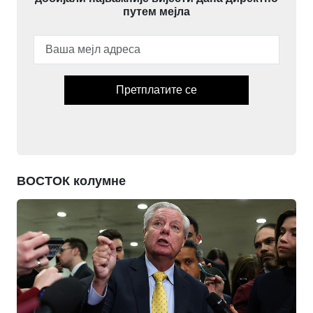
путем мејла
Претплатите се
ВОСТОК колумне