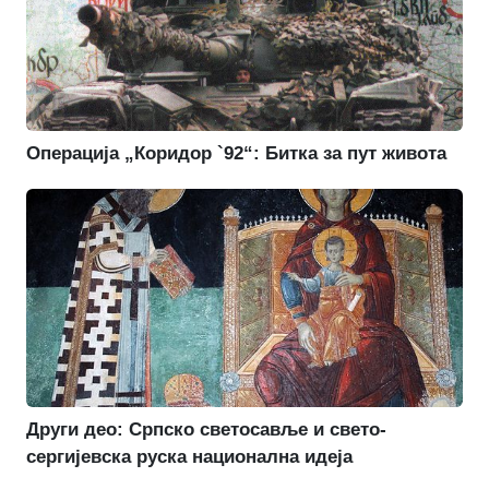
Операција „Коридор `92“: Битка за пут живота
Други део: Српско светосавље и свето-
сергијевска руска национална идеја