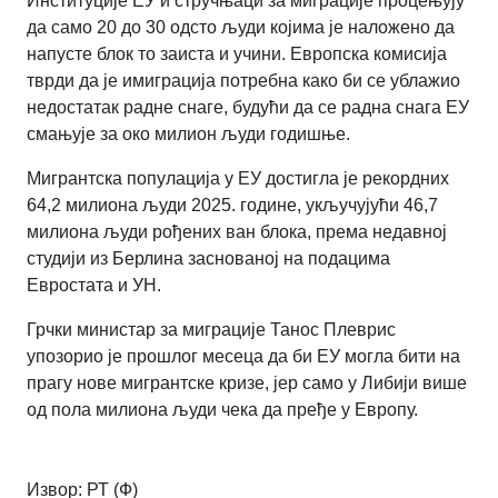
Институције ЕУ и стручњаци за миграције процењују
да само 20 до 30 одсто људи којима је наложено да
напусте блок то заиста и учини. Европска комисија
тврди да је имиграција потребна како би се ублажио
недостатак радне снаге, будући да се радна снага ЕУ
смањује за око милион људи годишње.
Мигрантска популација у ЕУ достигла је рекордних
64,2 милиона људи 2025. године, укључујући 46,7
милиона људи рођених ван блока, према недавној
студији из Берлина заснованој на подацима
Евростата и УН.
Грчки министар за миграције Танос Плеврис
упозорио је прошлог месеца да би ЕУ могла бити на
прагу нове мигрантске кризе, јер само у Либији више
од пола милиона људи чека да пређе у Европу.
Извор: РТ (Ф)