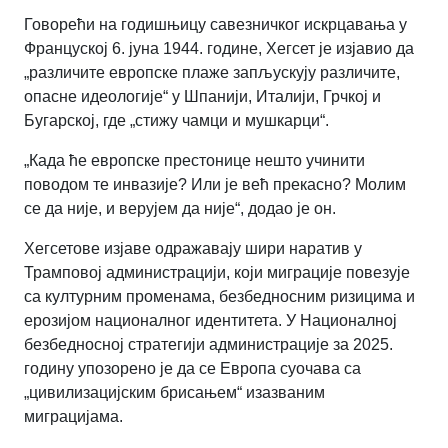
Говорећи на годишњицу савезничког искрцавања у
Француској 6. јуна 1944. године, Хегсет је изјавио да
„различите европске плаже запљускују различите,
опасне идеологије“ у Шпанији, Италији, Грчкој и
Бугарској, где „стижу чамци и мушкарци“.
„Када ће европске престонице нешто учинити
поводом те инвазије? Или је већ прекасно? Молим
се да није, и верујем да није“, додао је он.
Хегсетове изјаве одражавају шири наратив у
Трамповој администрацији, који миграције повезује
са културним променама, безбедносним ризицима и
ерозијом националног идентитета. У Националној
безбедносној стратегији администрације за 2025.
годину упозорено је да се Европа суочава са
„цивилизацијским брисањем“ изазваним
миграцијама.