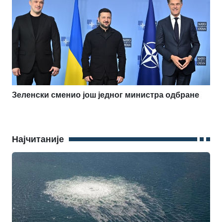
Зеленски сменио још једног министра одбране
Најчитаније