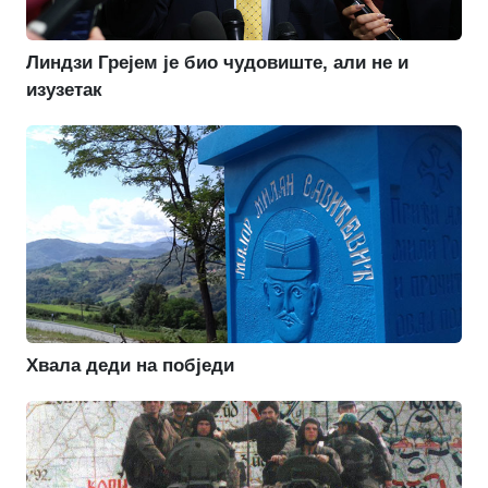
Линдзи Грејем је био чудовиште, али не и
изузетак
Хвала деди на побједи