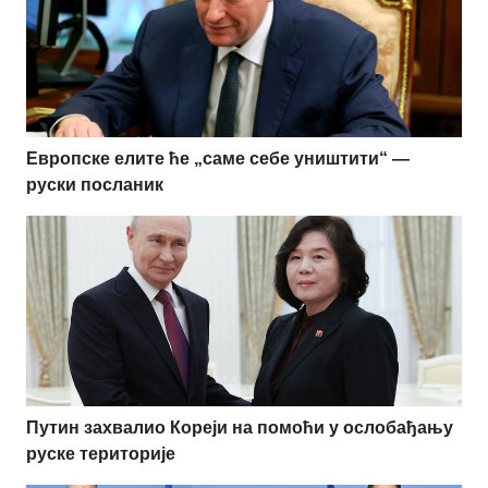
Европске елите ће „саме себе уништити“ —
руски посланик
Путин захвалио Кореји на помоћи у ослобађању
руске територије