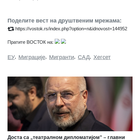
Поделите вест на друштвеним мрежама:
https://vostok.rs/index.php?option=n&idnovost=144952
Пратите ВОСТОК на:
ЕУ
,
Миграције
,
Мигранти
,
САД
,
Хегсет
Доста са „театралном дипломатијом“ – главни