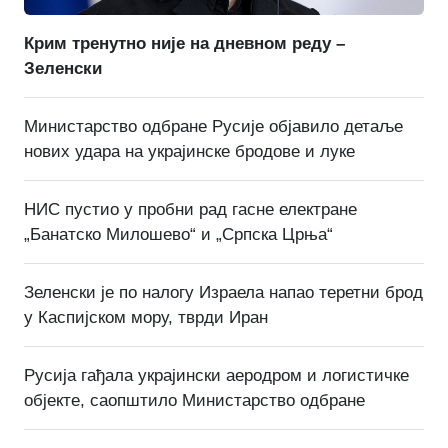
Крим тренутно није на дневном реду –
Зеленски
Министарство одбране Русије објавило детаље
нових удара на украјинске бродове и луке
НИС пустио у пробни рад гасне електране
„Банатско Милошево“ и „Српска Црња“
Зеленски је по налогу Израела напао теретни брод
у Каспијском мору, тврди Иран
Русија гађала украјински аеродром и логистичке
објекте, саопштило Министарство одбране