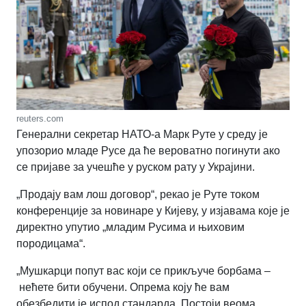
reuters.com
Генерални секретар НАТО-а Марк Руте у среду је
упозорио младе Русе да ће вероватно погинути ако
се пријаве за учешће у руском рату у Украјини.
„Продају вам лош договор“, рекао је Руте током
конференције за новинаре у Кијеву, у изјавама које је
директно упутио „младим Русима и њиховим
породицама“.
„Мушкарци попут вас који се прикључе борбама –
нећете бити обучени. Опрема коју ће вам
обезбедити је испод стандарда. Постоји веома