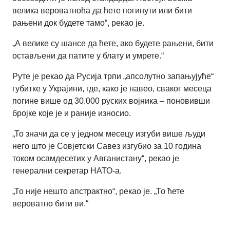
велика вероватноћа да ћете погинути или бити
рањени док будете тамо“, рекао је.
„А велике су шансе да ћете, ако будете рањени, бити
остављени да патите у блату и умрете.“
Руте је рекао да Русија трпи „апсолутно запањујуће“
губитке у Украјини, где, како је навео, сваког месеца
погине више од 30.000 руских војника
–
поновивши
бројке које је и раније износио.
„То значи да се у једном месецу изгуби више људи
него што је Совјетски Савез изгубио за 10 година
током осамдесетих у Авганистану“, рекао је
генерални секретар НАТО-а.
„То није нешто апстрактно“, рекао је. „То ћете
вероватно бити ви.“