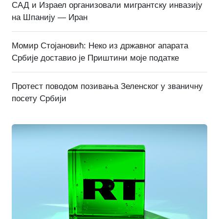
САД и Израел организовали мигрантску инвазију
на Шпанију — Иран
Момир Стојановић: Неко из државног апарата
Србије доставио је Приштини моје податке
Протест поводом позивања Зеленског у званичну
посету Србији