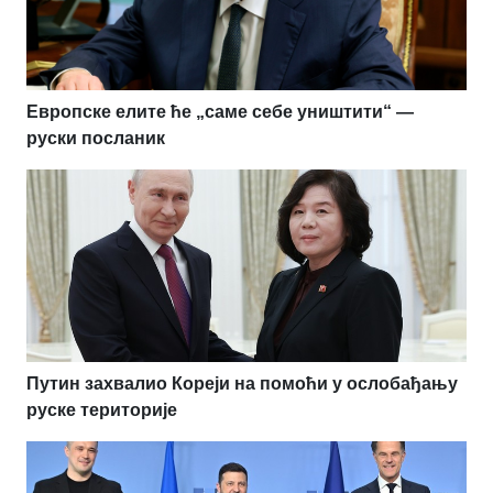
Европске елите ће „саме себе уништити“ —
руски посланик
Путин захвалио Кореји на помоћи у ослобађању
руске територије