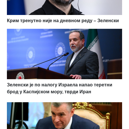
Крим тренутно није на дневном реду – Зеленски
Зеленски је по налогу Израела напао теретни
брод у Каспијском мору, тврди Иран