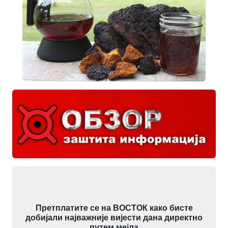
Претплатите се на ВОСТОК како бисте
добијали најважније вијести дана директно
путем мејла