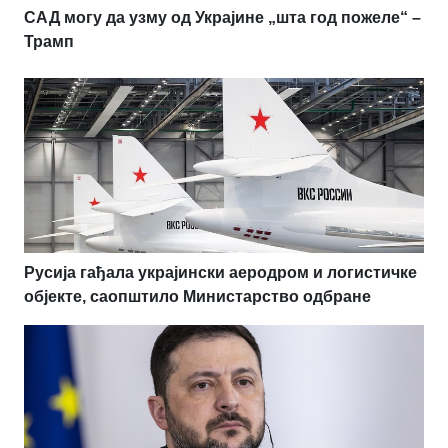
САД могу да узму од Украјине „шта год пожеле“ –
Трамп
Русија гађала украјински аеродром и логистичке
објекте, саопштило Министарство одбране