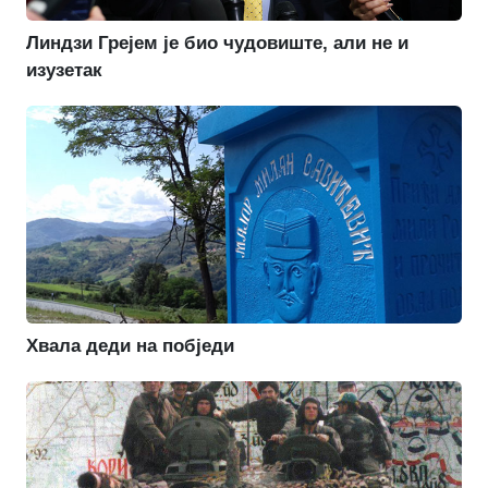
Линдзи Грејем је био чудовиште, али не и
изузетак
Хвала деди на побједи