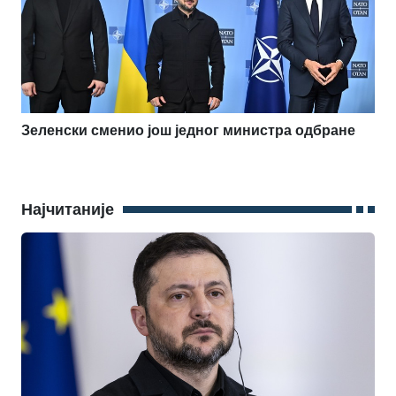
Зеленски сменио још једног министра одбране
Најчитаније