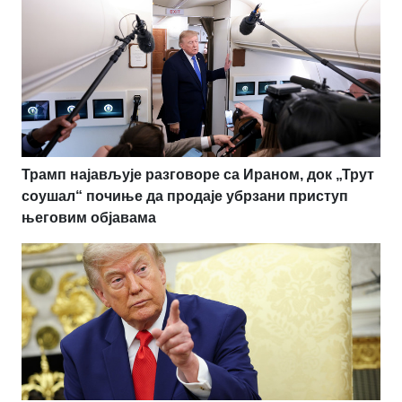
Трамп најављује разговоре са Ираном, док „Трут
соушал“ почиње да продаје убрзани приступ
његовим објавама