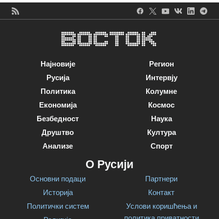
Најновије
Регион
Русија
Интервју
Политика
Колумне
Економија
Космос
Безбедност
Наука
Друштво
Култура
Анализе
Спорт
О Русији
Основни подаци
Партнери
Историја
Контакт
Политички систем
Услови коришћења и
политика приватности