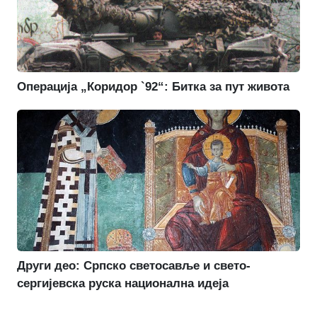
Операција „Коридор `92“: Битка за пут живота
Други део: Српско светосавље и свето-
сергијевска руска национална идеја