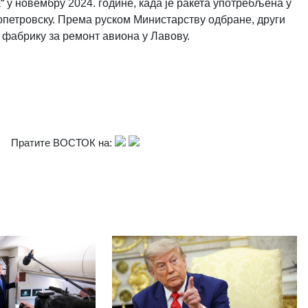
 у новембру 2024. године, када је ракета употребљена у
опетровску. Према руском Министарству одбране, други
о фабрику за ремонт авиона у Лавову.
Пратите ВОСТОК на: