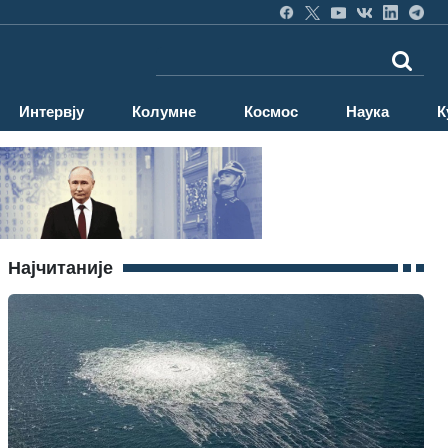
Интервју
Колумне
Космос
Наука
К
Најчитаније