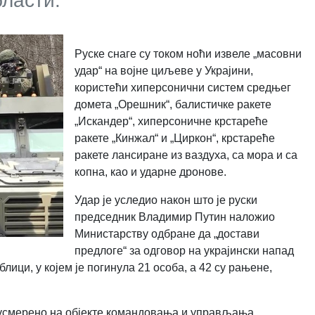
бласти.
Руске снаге су током ноћи извеле „масовни
удар“ на војне циљеве у Украјини,
користећи хиперсонични систем средњег
домета „Орешник“, балистичке ракете
„Искандер“, хиперсоничне крстареће
ракете „Кинжал“ и „Циркон“, крстареће
ракете лансиране из ваздуха, са мора и са
копна, као и ударне дронове.
Удар је уследио након што је руски
председник Владимир Путин наложио
Министарству одбране да „достави
предлоге“ за одговор на украјински напад
лици, у којем је погинула 21 особа, а 42 су рањене,
усмерено на објекте командовања и управљања