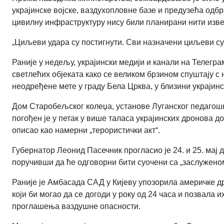
украјинске војске, ваздухопловне базе и предузећа одб
цивилну инфраструктуру нису били планирани нити изв
„Циљеви удара су постигнути. Сви назначени циљеви су 
Раније у недељу, украјински медији и канали на Телегра
светлећих објеката како се великом брзином спуштају с 
неодређене мете у граду Бела Црква, у близини украјинс
Дом Старобељског колеџа, установе Луганског педагошко
погођен је у петак у више таласа украјинских дронова до
описао као намерни „терористички акт“.
Губернатор Леонид Пасечник прогласио је 24. и 25. мај 
поручивши да ће одговорни бити суочени са „заслужено
Раније је Амбасада САД у Кијеву упозорила америчке д
који би могао да се догоди у року од 24 часа и позвала и
проглашења ваздушне опасности.