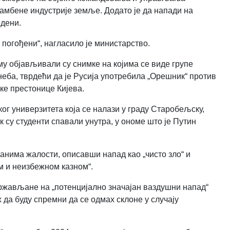
рамбене индустрије земље. Додато је да напади на
едени.
погођени“, нагласило је министарство.
му објављивали су снимке на којима се виде групе
неба, тврдећи да је Русија употребила „Орешник“ против
ке престонице Кијева.
г универзитета која се налази у граду Старобељску,
к су студенти спавали унутра, у ономе што је Путин
данима жалости, описавши напад као „чисто зло“ и
м и неизбежном казном“.
ржављане на „потенцијално значајан ваздушни напад“
х да буду спремни да се одмах склоне у случају