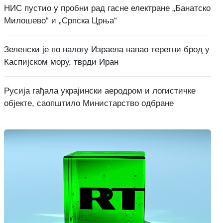
НИС пустио у пробни рад гасне електране „Банатско
Милошево“ и „Српска Црња“
Зеленски је по налогу Израела напао теретни брод у
Каспијском мору, тврди Иран
Русија гађала украјински аеродром и логистичке
објекте, саопштило Министарство одбране