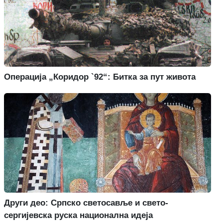
Операција „Коридор `92“: Битка за пут живота
Други део: Српско светосавље и свето-
сергијевска руска национална идеја