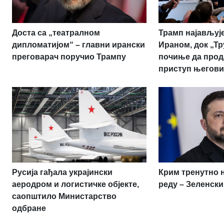
Доста са „театралном
Трамп најављује
дипломатијом“ – главни ирански
Ираном, док „Т
преговарач поручио Трампу
почиње да прод
приступ његови
Русија гађала украјински
Крим тренутно 
аеродром и логистичке објекте,
реду – Зеленски
саопштило Министарство
одбране