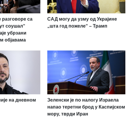
 разговоре са
САД могу да узму од Украјине
рут соушал“
„шта год пожеле“ – Трамп
аје убрзани
м објавама
није на дневном
Зеленски је по налогу Израела
напао теретни брод у Каспијском
мору, тврди Иран