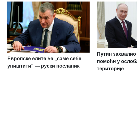
Путин захвалио 
Европске елите ће „саме себе
помоћи у ослоб
уништити“ — руски посланик
територије