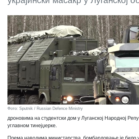
украјински масакр у Луганској о
Фото: Sputnik / Russian Defence Ministry
дроновима на студентски дом у Луганској Народној Репуб
углавном тинејџерке.
Према наводима министарства, бомбардовање је било 