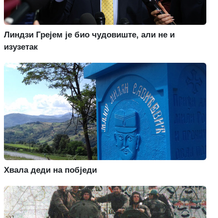
Линдзи Грејем је био чудовиште, али не и
изузетак
Хвала деди на побједи