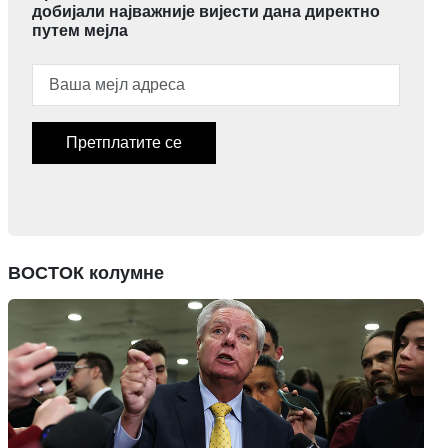
добијали најважније вијести дана директно
путем мејла
Претплатите се
ВОСТОК колумне