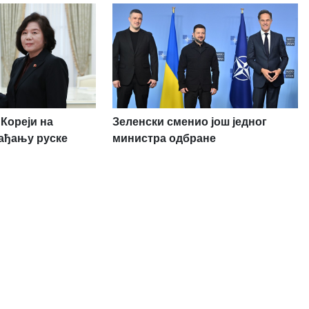
Кореји на
Зеленски сменио још једног
ађању руске
министра одбране