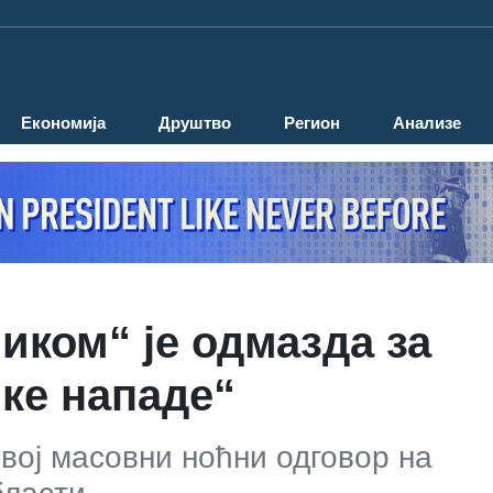
Економија
Друштво
Регион
Анализе
иком“ је одмазда за
чке нападе“
свој масовни ноћни одговор на