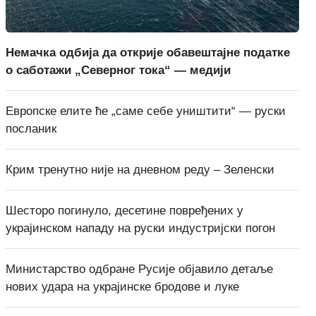
Немачка одбија да открије обавештајне податке
о саботажи „Северног тока“ — медији
Европске елите ће „саме себе уништити“ — руски
посланик
Крим тренутно није на дневном реду – Зеленски
Шесторо погинуло, десетине повређених у
украјинском нападу на руски индустријски погон
Министарство одбране Русије објавило детаље
нових удара на украјинске бродове и луке