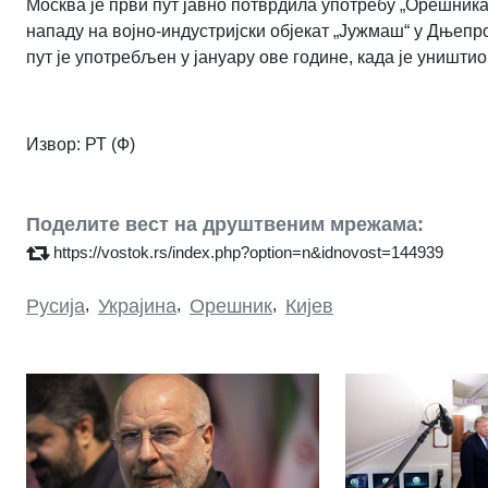
Москва је први пут јавно потврдила употребу „Орешника“
нападу на војно-индустријски објекат „Јужмаш“ у Дњепр
пут је употребљен у јануару ове године, када је уништи
Извор: РТ (Ф)
Поделите вест на друштвеним мрежама:
https://vostok.rs/index.php?option=n&idnovost=144939
Русија
,
Украјина
,
Орешник
,
Кијев