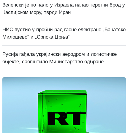
Зеленски је по налогу Израела напао теретни брод у
Каспијском мору, тврди Иран
НИС пустио у пробни рад гасне електране „Банатско
Милошево“ и „Српска Црња“
Русија гађала украјински аеродром и логистичке
објекте, саопштило Министарство одбране