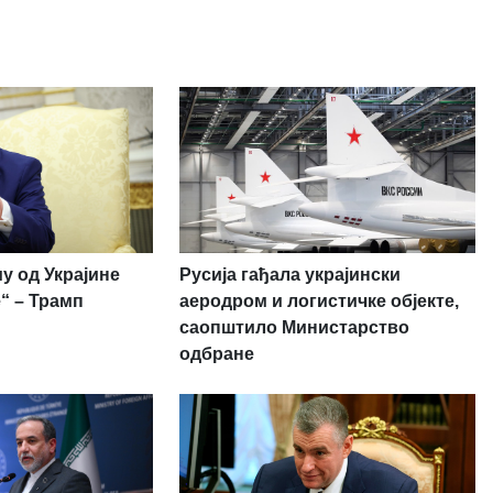
у од Украјине
Русија гађала украјински
“ – Трамп
аеродром и логистичке објекте,
саопштило Министарство
одбране