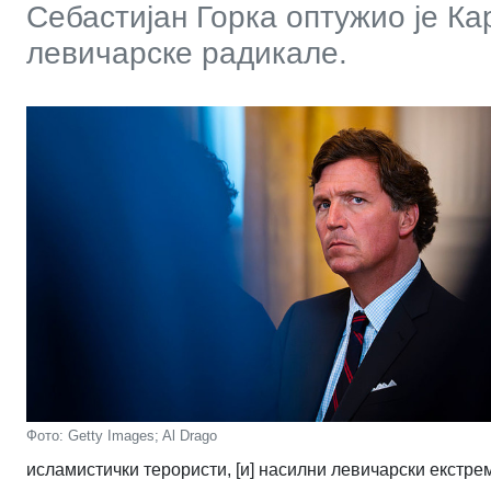
Себастијан Горка оптужио је Ка
левичарске радикале.
Фото: Getty Images; Al Drago
исламистички терористи, [и] насилни левичарски екстре