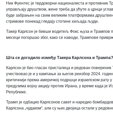
Ник Фуентес је тврдокорни националиста и противник Тр
управљају друштвом, жене треба да ућуте а црнци углавн
буде забрањен на свим великим платформама друштвени
стримове понекад гледају стотине хиљада људи.
Такер Карлсон је бивши водитељ Фокс њуза и Трампов п
месеци погоршао због, како се наводи, Трампове привр
Шта се догодило између Такера Карлсона и Трампа
Карлсон је био гласан присталица и редован повереник
учествовао је и у кампањи за његов реизбор 2024. годин
критичнији према америчкој подршци израелском рату у Га
предузима војну акцију против Ирана, у време када је 
Републике.
Трамп је одбацио Карлсонов савет и наредио бомбардо
Карлсона „чудаком“, али су њих двојица остали у редовн