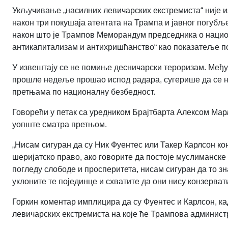
Укључивање „насилних левичарских екстремиста“ није из
након три покушаја атентата на Трампа и јавног погубљ
након што је Трампов Меморандум председника о нацио
антикапитализам и антихришћанство“ као показатеље по
У извештају се не помиње десничарски тероризам. Међут
прошле недеље прошао испод радара, сугерише да се н
претњама по националну безбедност.
Говорећи у петак са уредником Брајтбарта Алексом Марл
уопште сматра претњом.
„Нисам сигуран да су Ник Фуентес или Такер Карлсон кон
шеријатско право, ако говорите да постоје муслиманске
погледу слободе и просперитета, нисам сигуран да то зн
уклоните те појединце и схватите да они нису конзерват
Горкин коментар имплицира да су Фуентес и Карлсон, ка
левичарских екстремиста на које ће Трампова админист