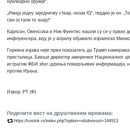
нуклеарно оружје“.
„Имају једну заједничку ствар, низак IQ“, тврдио је он. „Т
сви остали то знају!“
Карлсон, Овенсова и Ник Фуентес нашли су се у првих д
инфлуенсера, коју је у априлу објавило израелско Минис
Горкина изјава није први показатељ да Трамп намерава
присталица. Бивши директор америчког Националног цент
истрагом ФБИ због цурења поверљивих информација, нак
против Ирана.
Извор: РТ (Ф)
Поделите вест на друштвеним мрежама:
https://vostok.rs/index.php?option=n&idnovost=144913