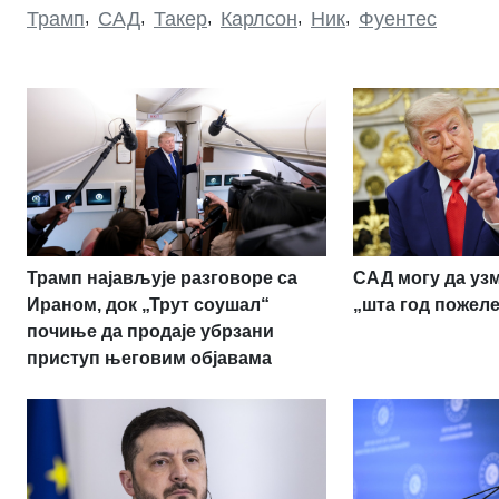
Трамп
,
САД
,
Такер
,
Карлсон
,
Ник
,
Фуентес
Трамп најављује разговоре са
САД могу да узм
Ираном, док „Трут соушал“
„шта год пожеле
почиње да продаје убрзани
приступ његовим објавама