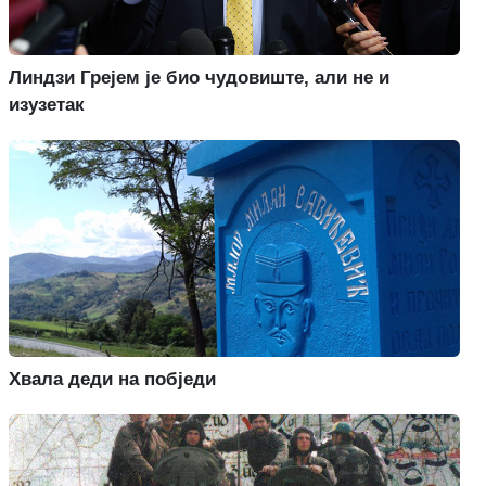
Линдзи Грејем је био чудовиште, али не и
изузетак
Хвала деди на побједи