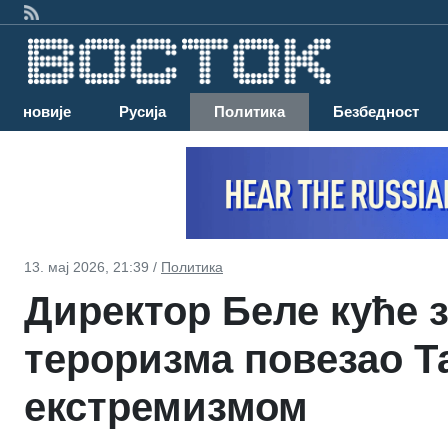
Најновије
Русија
Политика
Безбедност
13. мај 2026, 21:39 /
Политика
Директор Беле куће 
тероризма повезао Т
екстремизмом