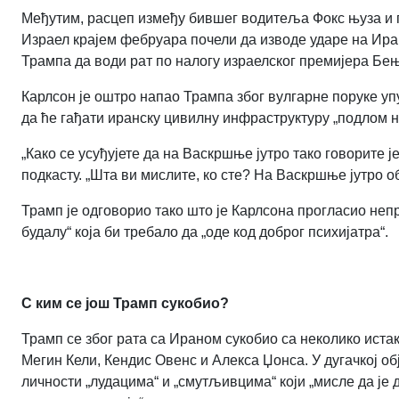
Међутим, расцеп између бившег водитеља Фокс њуза и п
Израел крајем фебруара почели да изводе ударе на Иран.
Трампа да води рат по налогу израелског премијера Бе
Карлсон је оштро напао Трампа због вулгарне поруке у
да ће гађати иранску цивилну инфраструктуру „подлом н
„Како се усуђујете да на Васкршње јутро тако говорите ј
подкасту. „Шта ви мислите, ко сте? На Васкршње јутро об
Трамп је одговорио тако што је Карлсона прогласио неп
будалу“ која би требало да „оде код доброг психијатра“.
С ким се још Трамп сукобио?
Трамп се због рата са Ираном сукобио са неколико иста
Мегин Кели, Кендис Овенс и Алекса Џонса. У дугачкој о
личности „лудацима“ и „смутљивцима“ који „мисле да је 