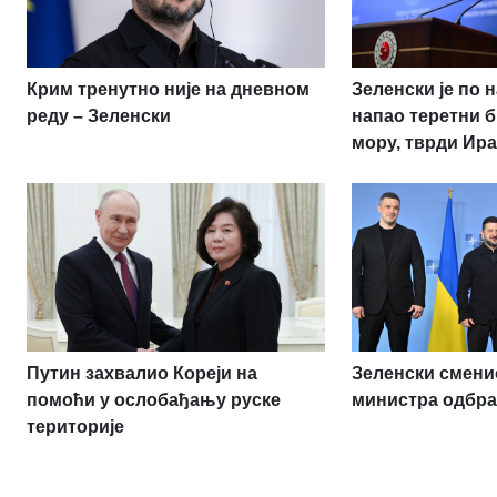
Крим тренутно није на дневном
Зеленски је по 
реду – Зеленски
напао теретни б
мору, тврди Ир
Путин захвалио Кореји на
Зеленски сменио
помоћи у ослобађању руске
министра одбр
територије