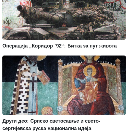
Операција „Коридор `92“: Битка за пут живота
Други део: Српско светосавље и свето-
сергијевска руска национална идеја