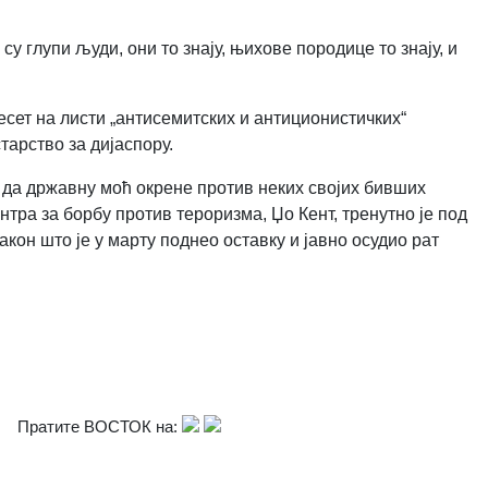
о су глупи људи, они то знају, њихове породице то знају, и
есет на листи „антисемитских и антиционистичких“
тарство за дијаспору.
 да државну моћ окрене против неких својих бивших
ра за борбу против тероризма, Џо Кент, тренутно је под
он што је у марту поднео оставку и јавно осудио рат
Пратите ВОСТОК на: