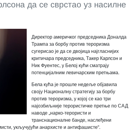
рлсона да се сврстао уз насилне
Директор америчког председника Доналда
Трампа за борбу против тероризма
сугерисао је да се двојица најгласнијих
критичара председника, Такер Карлсон и
Ник Фуентес, у Белој кући сматрају
потенцијалним левичарским претњама.
Бела кућа је прошле недеље објавила
своју Националну стратегију за борбу
против тероризма, у којој се као три
најозбиљније терористичке претње по САД
наводе „нарко-терористи и
транснационалне банде, наслеђени
мисти, укључујући анархисте и антифашисте“.