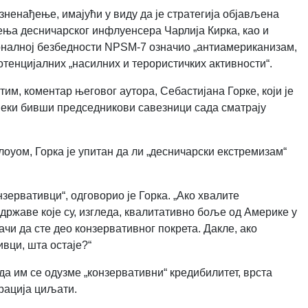
ненађење, имајући у виду да је стратегија објављена
ења десничарског инфлуенсера Чарлија Кирка, као и
налној безбедности NPSM-7 означио „антиамериканизам,
тенцијалних „насилних и терористичких активности“.
им, коментар његовог аутора, Себастијана Горке, који је
еки бивши председникови савезници сада сматрају
оуом, Горка је упитан да ли „десничарски екстремизам“
зервативци“, одговорио је Горка. „Ако хвалите
 државе које су, изгледа, квалитативно боље од Америке у
ачи да сте део конзервативног покрета. Дакле, ако
ивци, шта остаје?“
да им се одузме „конзервативни“ кредибилитет, врста
рација циљати.