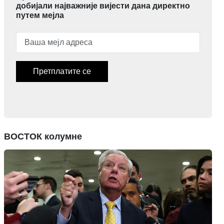
добијали најважније вијести дана директно
путем мејла
Претплатите се
ВОСТОК колумне