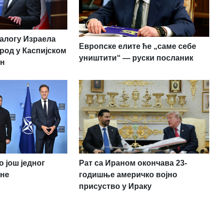
налогу Израела
Европске елите ће „саме себе
род у Каспијском
уништити“ — руски посланик
ан
 још једног
Рат са Ираном окончава 23-
ане
годишње америчко војно
присуство у Ираку