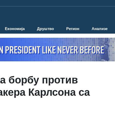
Економија
Друштво
Регион
Анализе
за борбу против
акера Карлсона са