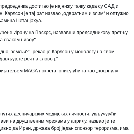
редседника достигао је најнижу тачку када су САД и
 Карлсон је тај рат назвао „одвратним и злим“ и оптужио
њамина Нетанјахуа.
пућене Ирану на Васкрс, назвавши председникову претњу
а сваком нивоу“.
едној земљи?“, рекао је Карлсон у монологу на свом
јављујете реч на слово ј.“
ријатељем MAGA покрета, описујући га као „посрнулу
кнутих десничарских медијских личности, укључујући
бјави на друштвеним мрежама у априлу, назвао је те
дивно да Иран, држава број један спонзор тероризма, има