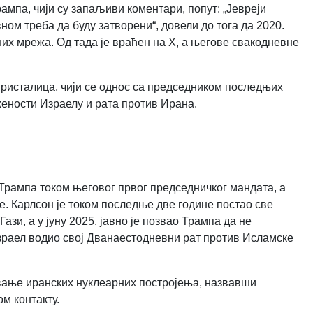
ампа, чији су запаљиви коментари, попут: „Јевреји
ом треба да буду затворени“, довели до тога да 2020.
х мрежа. Од тада је враћен на X, а његове свакодневне
ристалица, чији се однос са председником последњих
жености Израелу и рата против Ирана.
?
 Трампа током његовог првог председничког мандата, а
е. Карлсон је током последње две године постао све
зи, а у јуну 2025. јавно је позвао Трампа да не
Израел водио свој Дванаестодневни рат против Исламске
вање иранских нуклеарних постројења, назвавши
ом контакту.