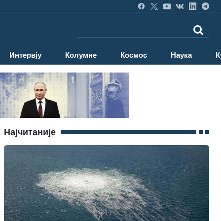
Интервју
Колумне
Космос
Наука
К
Најчитаније