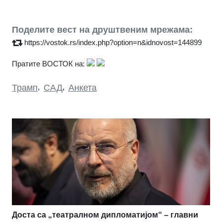
Поделите вест на друштвеним мрежама:
https://vostok.rs/index.php?option=n&idnovost=144899
Пратите ВОСТОК на:
Трамп
,
САД
,
Анкета
Доста са „театралном дипломатијом“ – главни