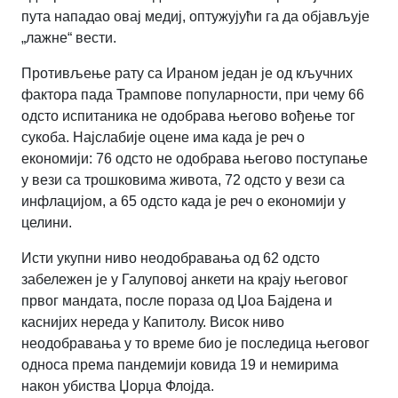
пута нападао овај медиј, оптужујући га да објављује
„лажне“ вести.
Противљење рату са Ираном један је од кључних
фактора пада Трампове популарности, при чему 66
одсто испитаника не одобрава његово вођење тог
сукоба. Најслабије оцене има када је реч о
економији: 76 одсто не одобрава његово поступање
у вези са трошковима живота, 72 одсто у вези са
инфлацијом, а 65 одсто када је реч о економији у
целини.
Исти укупни ниво неодобравања од 62 одсто
забележен је у Галуповој анкети на крају његовог
првог мандата, после пораза од Џоа Бајдена и
каснијих нереда у Капитолу. Висок ниво
неодобравања у то време био је последица његовог
односа према пандемији ковида 19 и немирима
након убиства Џорџа Флојда.