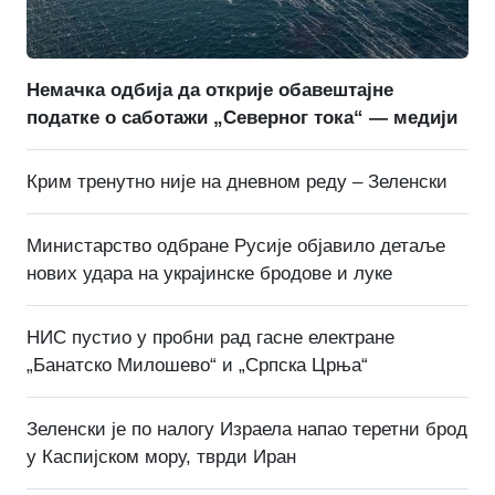
Немачка одбија да открије обавештајне
податке о саботажи „Северног тока“ — медији
Крим тренутно није на дневном реду – Зеленски
Министарство одбране Русије објавило детаље
нових удара на украјинске бродове и луке
НИС пустио у пробни рад гасне електране
„Банатско Милошево“ и „Српска Црња“
Зеленски је по налогу Израела напао теретни брод
у Каспијском мору, тврди Иран