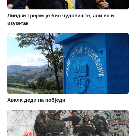
Линдзи Грејем је био чудовиште, али не и
изузетак
Хвала деди на побједи