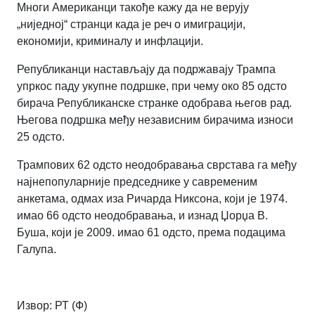
Многи Американци такође кажу да не верују
„ниједној“ странци када је реч о имиграцији,
економији, криминалу и инфлацији.
Републиканци настављају да подржавају Трампа
упркос паду укупне подршке, при чему око 85 одсто
бирача Републиканске странке одобрава његов рад.
Његова подршка међу независним бирачима износи
25 одсто.
Трампових 62 одсто неодобравања сврстава га међу
најнепопуларније председнике у савременим
анкетама, одмах иза Ричарда Никсона, који је 1974.
имао 66 одсто неодобравања, и изнад Џорџа В.
Буша, који је 2009. имао 61 одсто, према подацима
Галупа.
Извор: РТ (Ф)