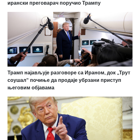
ирански преговарач поручио Трампу
Трамп најављује разговоре са Ираном, док „Трут
соушал“ почиње да продаје убрзани приступ
његовим објавама