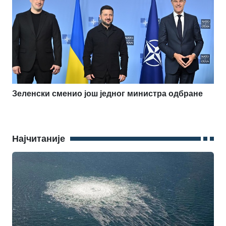
Зеленски сменио још једног министра одбране
Најчитаније