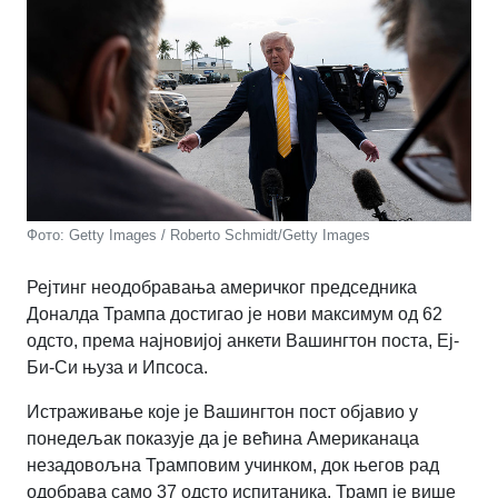
Фото: Getty Images / Roberto Schmidt/Getty Images
Рејтинг неодобравања америчког председника
Доналда Трампа достигао је нови максимум од 62
одсто, према најновијој анкети Вашингтон поста, Еј-
Би-Си њуза и Ипсоса.
Истраживање које је Вашингтон пост објавио у
понедељак показује да је већина Американаца
незадовољна Трамповим учинком, док његов рад
одобрава само 37 одсто испитаника. Трамп је више