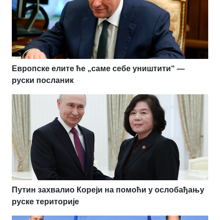
Европске елите ће „саме себе уништити“ —
руски посланик
Путин захвалио Кореји на помоћи у ослобађању
руске територије