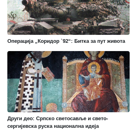
Операција „Коридор `92“: Битка за пут живота
Други део: Српско светосавље и свето-
сергијевска руска национална идеја