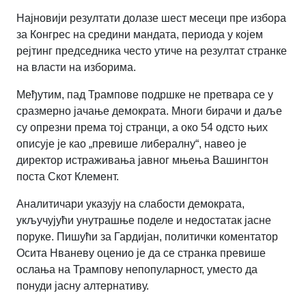
Најновији резултати долазе шест месеци пре избора
за Конгрес на средини мандата, периода у којем
рејтинг председника често утиче на резултат странке
на власти на изборима.
Међутим, пад Трампове подршке не претвара се у
сразмерно јачање демократа. Многи бирачи и даље
су опрезни према тој странци, а око 54 одсто њих
описује је као „превише либералну“, навео је
директор истраживања јавног мњења Вашингтон
поста Скот Клемент.
Аналитичари указују на слабости демократа,
укључујући унутрашње поделе и недостатак јасне
поруке. Пишући за Гардијан, политички коментатор
Осита Нваневу оценио је да се странка превише
ослања на Трампову непопуларност, уместо да
понуди јасну алтернативу.