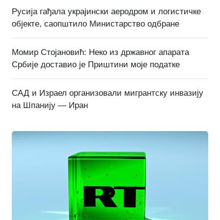
Русија гађала украјински аеродром и логистичке
објекте, саопштило Министарство одбране
Момир Стојановић: Неко из државног апарата
Србије доставио је Приштини моје податке
САД и Израел организовали мигрантску инвазију
на Шпанију — Иран