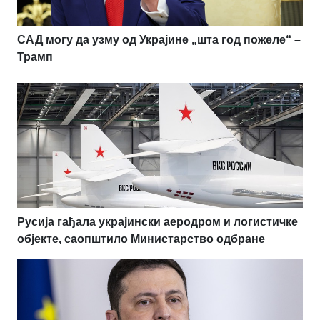
САД могу да узму од Украјине „шта год пожеле“ –
Трамп
Русија гађала украјински аеродром и логистичке
објекте, саопштило Министарство одбране