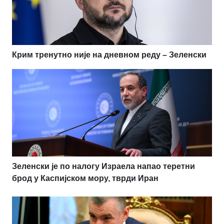
Крим тренутно није на дневном реду – Зеленски
Зеленски је по налогу Израела напао теретни
брод у Каспијском мору, тврди Иран